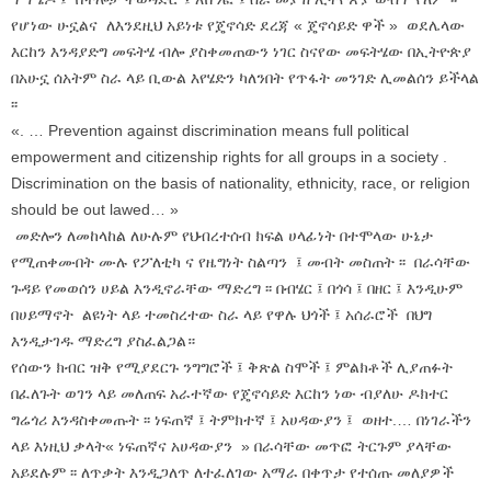
የሆነው ሁኗልና ለእንደዚህ አይነቱ የጄኖሳድ ደረጃ « ጄኖሳይድ ዋች » ወደሌላው
እርከን እንዳያድግ መፍትሄ ብሎ ያስቀመጠውን ነገር ስናየው መፍትሄው በኢትዮጵያ
በአሁኗ ሰአትም ስራ ላይ ቢውል እየሄድን ካለንበት የጥፋት መንገድ ሊመልሰን ይችላል
፡፡
«. … Prevention against discrimination means full political
empowerment and citizenship rights for all groups in a society .
Discrimination on the basis of nationality, ethnicity, race, or religion
should be out lawed… »
መድሎን ለመከላከል ለሁሉም የህብረተሰብ ክፍል ሀላፊነት በተሞላው ሁኔታ
የሚጠቀሙበት ሙሉ የፖለቲካ ና የዜግነት ስልጣን ፤ መብት መስጠት ፡፡ በራሳቸው
ጉዳይ የመወሰን ሀይል እንዲኖራቸው ማድረግ ፡፡ በብሄር ፤ በጎሳ ፤ በዘር ፤ እንዲሁም
በሀይማኖት ልዩነት ላይ ተመስረተው ስራ ላይ የዋሉ ህጎች ፤ አሰራሮች በህግ
እንዲታገዱ ማድረግ ያስፈልጋል።
የሰውን ክብር ዝቅ የሚያደርጉ ንግግሮች ፤ ቅጽል ስሞች ፤ ምልክቶች ሊያጠፉት
በፈለጉት ወገን ላይ መለጠፍ አራተኛው የጄኖሳይድ እርከን ነው ብያለሁ ዶክተር
ግሬጎሪ እንዳስቀመጡት ፡፡ ነፍጠኛ ፤ ትምክተኛ ፤ አሀዳውያን ፤ ወዘተ.… በነገራችን
ላይ እነዚህ ቃላት« ነፍጠኛና አሀዳውያን » በራሳቸው መጥፎ ትርጉም ያላቸው
አይደሉም ፡፡ ለጥቃት እንዲጋለጥ ለተፈለገው አማራ በቀጥታ የተሰጡ መለያዎች