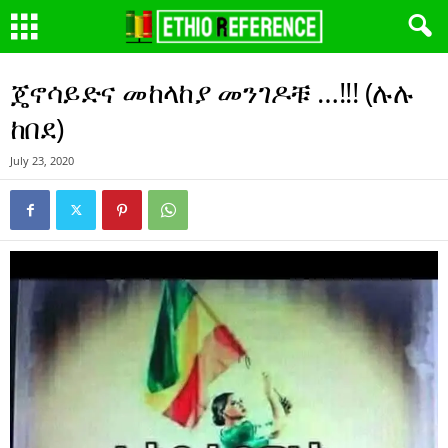
ጄኖሳይድና መከላከያ መንገዶቹ …!!! (ሉሉ
ከበደ)
July 23, 2020