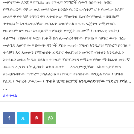
መሆናቸው እንጂ ፡፡ የሚሰራጩ የጥላቻ ንግግሮች ሰውን ከሰውነት ክብር
የሚያወርዱ ናቸው ወደ መፍትሄው ስንሄድ የሀገር ውስጥም ሆኑ የመላው አለም
መሪዎች የጥላቻ ንግግሮችን አጥብቀው ማውገዝ ይጠበቅባቸውል ፡፡ በባህልም
ተቀባይነት እንዳይኖራቸው መስራት ይገባቸዋል ፡፡ የዘር ፍጅትን የሚያነሳሱ
የቡድንም ሆነ የዘር እንዲሁም የፖለቲካ ድርጅት መሪዎች ፤ በብሄራዊ የፍትህ
ተቋማት በከፍተኛ ፍርድ ቤቶች ክስ ሊመሰረትባቸው ይገባል ፡፡ ከሀገር ውጭ በረራ
መታገድ አለባቸው ፡፡ በውጭ ባንኮች ያስቀመጡት ገንዘብ እንዲያዝ ማድረግ ይገባል ፡፡
ጥላቻን እና አመጽን የሚነዙበት ሬዲዮና ቴሌቪዢን መገናኛ ብዙሀን እንዲታፈን
እንዲዘጋ መስራት ግድ ይላል ፡፡ የጥላቻ ፕሮፓጋንዳ የሚነዙባቸው ማህበራዊ መገናኛ
ብዙሀን ኢንተርኔት ፌስቡክ ዩቱብ ወዘተ… እንዲያግዷቸው አካውንታቸውን
እንዲዘጉባቸው ማድረግ ያስፈልጋል ፡፡ በጥላቻ ተነሳስተው ወንጀል የሰሩ ፤ ህዝብ
የፈጁ ፤ ንብረት ያወደሙ ፤
ጥብቅ ህጋዊ እርምጃ እንዲወሰድባቸው ማድረግ ያሻል ..
…
ይቀጥላል