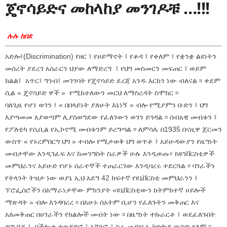
ጄኖሳይድና መከላከያ መንገዶቹ …!!!
ሉሉ ከበደ
አድሎ፤(Discrimination) የዘር ፤ የሀይማኖት ፤ የቆዳ ፤ የቀለም ፤ የቋንቋ ልዩነትን
መሰረት ያደረገ አሰራርን ህያው ለማድረግ ፤ የህግ መስመርን መፍጠር ፤ ወይም
ክልል፤ አጥር፤ ግንብ፤ መገንባት የጄኖሳይድ ደረጃ አንዱ እርከን ነው ብለናል ፡፡ ቀደም
ሲል « ጄኖሳይድ ዋች » የሚከተለውን መርህ ለማስረዳት ስሞክር ፡፡
ባለጊዜ የሆነ ወገን ፤ « በበላይነት ያለሁት እኔነኝ » ብሎ የሚያምን ቡድን ፤ ህግ
እያጣመመ እያወጣም ሊያስወግደው የፈለገውን ወገን ይጎዳል ፡፡ ሰብአዊ መብቱን ፤
የፖለቲካ የሲቢል የኢኮኖሚ መብቱንም ይረግጣል ፡፡ ለምሳሌ በ1935 በናዚዋ ጀርመን
ውስጥ « የኑረምበርግ ህግ » ተብሎ የሚታወቅ ህግ ወጥቶ ፤ አይሁዳውያን የዜግነት
መብታቸው እንዲገፈፍ እና ከመንግስት ስራዎች ሁሉ እንዲወጡ፥ ከዩንቨርስቲዎች
መምህራንና አይሁድ የሆኑ ሰራተኞች ተጠራርገው እንዲባረሩ ተደርጓል ፡፡ ባገራችን
የትላንት ትዝታ ነው ወያኔ ኢህ አደግ 42 ከፍተኛ የዩኒቨርስቲ መምህራንን ፤
ፕሮፌሰሮችን በአማራነታቸው ምክንያት «ዩኒቨርስቲውን ከትምክተኛ ሀይሎች
ማጽዳት » ብሎ እንዳባረረ ፡፡ በአሁኑ ሰአትም ቢሆን የፈለጉትን መቅጠር እና
አለመቅጠር በሀገራችን የክልሎች መብት ነው ፡፡ በዜግነት ተኩራርቶ ፤ ወደፈለጉበት
ጥግ ሄዶ ፤ በችሎታ ተወዳድሮ ፤ አሸንፎ ፤ ስራ መያዝ ኢትዮጵያ ውስጥ የለም ፡፡