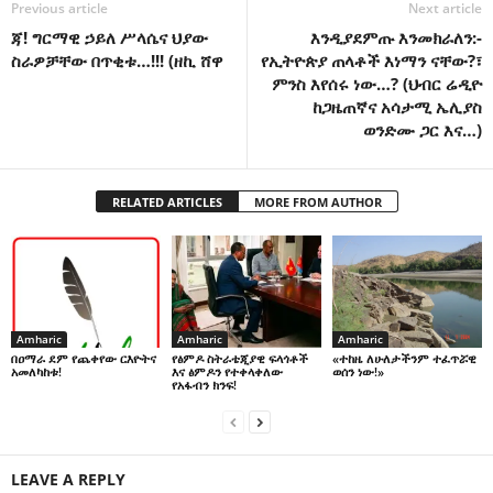
Previous article
Next article
ጃ! ግርማዊ ኃይለ ሥላሴና ህያው
እንዲያደምጡ እንመክራለን:-
ስራዎቻቸው በጥቂቱ…!!! (ዘኪ ሸዋ
የኢትዮጵያ ጠላቶች እነማን ናቸው?፣
ምንስ እየሰሩ ነው…? (ህብር ሬዲዮ
ከጋዜጠኛና አሳታሚ ኤሊያስ
ወንድሙ ጋር እና…)
RELATED ARTICLES
MORE FROM AUTHOR
Amharic
Amharic
Amharic
በዐማራ ደም የጨቀየው ርእዮትና
የፅምዶ ስትራቴጂያዊ ፍላጎቶች
«ተከዜ ለሁለታችንም ተፈጥሯዊ
አመለካከቱ!
እና ፅምዶን የተቀላቀለው
ወሰን ነው!»
የአፋብን ክንፍ!
LEAVE A REPLY