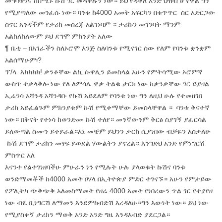
መግባቱንና ከሰሜኑ ኩሽ ገር መዳቀሉን ነው። ይህ የዳቀለ አንድ ህዝብ ሆኖዋል ግን
የሚያጣለው መንፈሱ ነው። ባንቱ ከ4000 አመት አፍርካን በቁጥጥር ስር አድርጋው
ስኖር አንዳችም የታሪክ መስረጃ አልገነባም ። ታሪኩን መገንባት ማንም
አልከለከለውም ይህ ደግሞ ምክንያት አለው
¶ ቤቲ – በአገራችን ስለኦሮሞ እንጅ ስለባንቱ የሚናገር ሰው የለም የባንቱ ቋንቋም
አልሰማሁም፡?
ፕ/ላ እክክክክ! ቃንቆቸው ልኪ ሱዋሊን ይመስላል አሁን የምትሳሚው ኦሮምኛ
ውስጥ ተቃላቅሎ ነው የለ ለምሳሌ ዋቃ ትልቁ ታርክ ነው ከቃንቃቸው ገር ይያዛል
ኢሬንሳ አሻንዳ አሻንዳቡ የኩሽ አይደለም የባንቱ ነው ግን ለዚህ ሁሉ የተመዘገበ
ታሪክ አይፈልጉም ምክንያቱም ኩሽ የሚቀማቸው ይመስላቸዋል ። ባንቱ ቅናተኛ
ነው። በቅናት የተነሳ ከወንድሙ ኩሽ ተለየ። መንኛውንም ቅርፅ ስያገኝ ያፈርሳል
ይለውጣል ስሙን ይቀይራል።እኔ መቼም ይህንን ታርክ ሲያነበው ብቻዬን እስቃለሁ
ኩሽ ደግሞ ታሪክን መፃፍ ይወደል ሃውልትን ያኖረል። እንግድህ አንድ የምነግርሽ
ምስጥር አለ
እናንተ የልተገነዘባችሁ ምሁራን ነን የሚሉት ሁሉ ያላወቁት ኩሽና ባንቱ
ወንድማመቾች ከ4000 አመት ቦሃላ በኢትዮጵያ ምድር ተገናኙ። አሁን የምታይው
የፖሊትካ ጭቅጭቅ አለመስማመት የዘሬ 4000 አመት የነበረውን ጥል ገር የተያየዘ
ነው ብዪ ቢነግርሽ ለማመን እንደምከብድሽ እረዳለሁ።ግን እውነት ነው። ይህ ነው
የሚያስቀኝ ታሪክን ማወቅ አንድ አንድ ግዜ እንዳእብድ ያደርጋል።