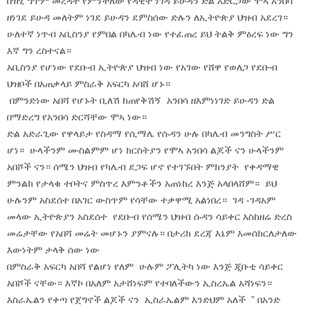
በዝሂ ግጥም መረዳት የምንችለው የዳዊት ነገዳ ይሁዳን ድል አድርጋው ሞኣ አንበሳ
ዘነገደ ይሁዳ መለትም ነገደ ይሁዳን ደምስሰው ድሉን ለኢትዮጵያ ህዝብ አደረገ።
ሁለተኛ ነጥብ አቢስንያ የምበል በካሌብ ነው የተፈጠረ ይህ ትልቅ ምዕረፍ ነው ግን
እኛ ግን ረስተናል።
አቢስንያ የሆነው የደቡብ ኢትዮጵያ ህዝብ ነው የአገው የሸዋ የወለጋ የደቡብ
ህዝቦች በአጠቃላይ ምስራቅ አፍርካ አባሸ ሆኑ።
በምንድነው አበሻ የሆኑት ቢለሽ ከጠየቅሽኝ አንበሳ ዘእምነነገድ ይሁዳን ድል
በማድረግ የአንበሳ ድርሻቸው ሞኣ ነው።
ድል አድራጊው የዋላይታ የስዳማ የሲማሌ የሱዳን ሁሉ በካሌብ መንግስት ሥር
ሆነ። ሁላችንም ሙስልምም ሆነ ክርስትያን የሞኣ አንበሳ ልጆች ናን ሁላችንም
አበሾች ናን። ሰሜን ህዝብ የካሌብ ደጋፍ ሆኖ የተገኙበት ምክንያት የቀዳማዊ
ምንልክ የታላቁ ተቦትና ምስጥረ እምንቶችን አጠነከረ እንጅ አላበላሸም። ይህ
ሁሉንም አስደሰተ በአገር ውስጥም የሳቸው ተቃዋሚ አልነበረ። ገዳ -ገዳአም
መላው ኢትዮጵያን አስደሰተ የደቡብ የሰሜን ህዝብ ሱዳን ሳይቀር እስከዘሬ ድረስ
መሬታቸው የአበሻ መሬት መሆኑን ያምናሉ። በታሪክ ደረጃ እኔም እመሰክርለታለው
እውነትም ታላቅ ሰው ነው
በምስራቅ አፍርካ አበሻ የልሆነ የለም ሁሉም ፖሊትካ ነው እንጅ ጂቡቲ ሳይቀር
አበሾች ናቸው። እኛኮ በአለም አታሸነፍም የተባለችውን ኢስረኤል አሻነፍን።
እስራኤልን የቀጣ የጀግኖች ልጆች ናን ኢስራኤልም እንድህም አለች ” በአንድ