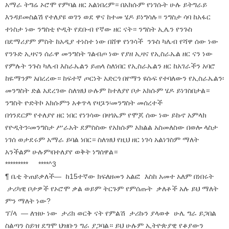
አማራ ትግሬ ኦሮሞ የምባል ዘር አልነበረም። በአክሱም የነገሱት ሁሉ ይትግራይ
እንዳይመስልሽ የተለያዩ ወገን ወደ ዋና ከተመ ሄዶ ይነግሳሉ። ንግስታ ሳባ ከአፋር
ተነስታ ነው ንግስቲ ዮዲት የደቡብ የኛው ዘር ናት። ንግስት ኢሌን የንጉስ
በደማሪያም ምስት ከአዲያ ተነስተ ነው በሸዋ የነገሳች ንጉስ ካሌብ የሻዋ ሰው ነው
የንጉድ ኢዛናን ሰራዋ መንግስት ገልብጦ ነው የያዘ ኢዛና የኢስራኤል ዘር ናን ነው
የምሉት ንጉስ ካሌብ እስራኤልን ይጠላ ስለነበር የኢስራኤልን ዘር ከአገራችን አባሮ
ከዬማንም አበረረው። ከፍተኛ ጦርነት አድርጎ በየማን ዩሱፍ የተባለውን የኢስራኤልን፡
መንግስት ድል አደረገው ስለዝህ ሁሉም ከተለያየ ቦታ አክሱም ሄዶ ይነገስበታል።
ንግስት ዮድትኮ አክሱምን አቀጥላ የዛጔን፡መንግስት መሰረተች
በጎንደርም የተለያየ ዘር ነበር የነገሳው በዛጎኤም የሞጆ ሰው ነው ይኩኖ አምላክ
የዮዲትን፡መንግስታ ሥራአት ደምስስው የአክሱም አክልል አስመለስው በወሎ ላስታ
ነገሰ ወታደሩም አማራ ይባል ነበር። ስለዝህ የዚህ ዘር ነገሳ አልነገስም ማለት
አንችልም ሁሉም፡በተለያየ ወቅት ነግሰዋል።
********* ****^3
¶ ቤቲ ትጠይቃለች— ከ15ተኛው ክፍለዘመን አልፎ እስከ አመተ አለም በነበሩት
ታሪካዊ ቦታዎች የኦሮሞ ቃል ወይም ትርጉም የምሰጡት ቃለቶች አሉ ይህ ማለት
ምን ማለት ነው?
ፕ/ላ — ለዝሁ ነው ታሪክ ወርቅ ናት የምልሽ ታሪኩን ያላወቀ ሁሌ ግራ ይጋበል
ስልጣን ስይዝ ደግሞ ህዝቡን ግራ ያጋባል። ይህ ሁሉም ኢትዮጵያዊ የቆያውን