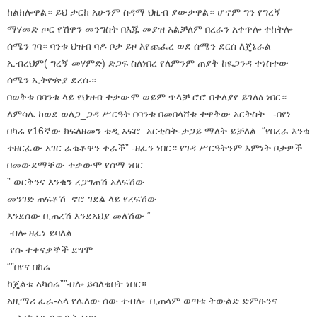
ከልክሎዋል። ይህ ታርክ አሁንም ስዳማ ህዚብ ያውቃዋል። ሆኖም ግን የግረኝ
ማሃመድ ጦር የሽዋን መንግስት በእጁ መያዝ አልቻለም በረራን አቀጥሎ ተከትሎ
ሰሜን ገባ። ባንቱ ህዝብ ባዶ ቦታ ይዞ እየጨፈረ ወደ ሰሜን ደርሰ ለጄኔራል
ኢብረህም( ግረኝ መሃምድ) ድጋፍ ስለነበረ የለምንም ጠያቅ ከዪጋንዳ ተነስተው
ሰሜን ኢትዮጵያ ደረሱ።
በወቅቱ በባንቱ ላይ የህዝብ ተቃውሞ ወይም ጥላቻ ሮሮ በተለያየ ይገለፅ ነበር።
ለምሳሌ ከወደ ወለጋ_ጋዳ ሥርዓት በባንቱ በመበላሸቱ ተዋቅው አርትስት -በየነ
በካሬ የ16ኛው ክፍለዘመን ቴዲ አፍሮ አርቲስት-ታጋይ ማለት ይቻለል “የበረራ እንቁ
ተዘርፈው አገር ራቁቶዋን ቀራች” -ዘፈን ነበር። የገዳ ሥርዓትንም እምነት ቦታዎች
በመውደማቸው ተቃውሞ የሰማ ነበር
” ወርቅንና እንቁን ረጋግጠሽ አለፍሽው
መንገድ ጠፍቶሽ ኖሮ ገደል ላይ የረፍሽው
እንደሰው ቢጠረሽ እንደአህያ መለሽው “
ብሎ ዘፈነ ይባለል
የሱ ተቀናቃኞች ደግሞ
“”በየና በከሬ
ከጄልቱ ኣካሰሬ””ብሎ ይሳለቁበት ነበር።
አዚማሪ ፈራ-ኣላ የሌለው ሰው ተብሎ ቢጠላም ወጣቱ ትውልድ ድምፁንና