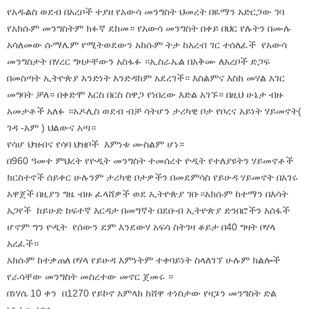
የአዱልስ ወደብ በአረቦች ተያዘ የአውሳ መንግስት ህመረት በዬማን አድርጋው ገባ
የአክሱም መንግስትም ክፉኛ ደከመ። የአውሳ መንግስት በቀይ በህር የሉትን በሙሉ
አሳለመው ሱማሌም የሚትወደውን አክሱም ትታ ከአረብ ገር ተሰለፈች የአውሳ
መንግስታት በሃረር ግዛታቸውን አስፋፉ ።ኢስራኤል በአቅሙ ለአረቦች ድጋፍ
በመስጣት ኢትዮጵያ አንድነት እንድዳከም አደረገች። እስልምና እስከ መሃል አገር
መግባት ቻለ። በቀድሞ እርስ በርስ ስዋጋ የነበረው እድል አገኙ። በዚህ ሁኔታ ብዙ
አመታቶች አለፉ ።አዶሊስ ወደብ ብቻ ሳትሆን ታሪካዊ ቦታ የቦረና አይነት ሃይመኖት(
ገዳ -አም ) ህልውና አጣ።
የሳሆ ህዝብና የሳባ ህዝቦች እምነቱ ሙስልም ሆነ።
በ960 ዓመተ ምህረት የዮዲት መንግስት ተመሰረተ ዮዲት የተለያዩትን ሃይመኖቶች
ክርስተኖች ሰይቀር ሁሉንም ታሪካዊ ቦታዎችን በመደምሳስ የይሁዳ ሃይመኖት በአገሩ
አዋጀች በዚያን ግዜ ብዙ ፈላሸዎች ወደ ኢትዮጵያ ገቡ።አክሱም ከተማን በእሳት
አጋየች ከይሁድ ከፍተኛ እርዳታ በመግኛት በደቡብ ኢትዮጵያ ድንበሮችን አሰፋች
ሆኖም ግን ዮዲት የሰውን ደም እንደውሃ አፍሳ ስትገዛ ቆይታ በ40 ግዛት ቦሃላ
አረፈች።
አክሱም ከተቃጠለ ቦሃላ የይሁዳ እምነትም ተቀባይነት ስላለገኘ ሁሉም ክልሎች
የራሳቸው መንግስት መስረተው መኖር ጀመሩ ።
በነሃሴ 10 ቀን በ1270 የይኮኖ አምላክ ከሸዋ ተነስታው የዛጔን መንግስት ድል