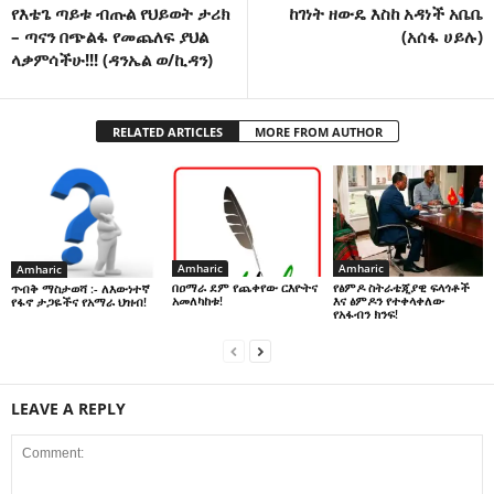
የእቴጌ ጣይቱ ብጡል የህይወት ታሪክ
ከገነት ዘውዴ እስከ አዳነች አቤቤ
– ጣናን በጭልፋ የመጨለፍ ያህል
(አሰፋ ሀይሉ)
ላቃምሳችሁ!!! (ዳንኤል ወ/ኪዳን)
RELATED ARTICLES
MORE FROM AUTHOR
Amharic
Amharic
Amharic
በዐማራ ደም የጨቀየው ርእዮትና
የፅምዶ ስትራቴጂያዊ ፍላጎቶች
ጥብቅ ማስታወሻ :- ለእውነተኛ
አመለካከቱ!
እና ፅምዶን የተቀላቀለው
የፋኖ ታጋዬችና የአማራ ህዝብ!
የአፋብን ክንፍ!
LEAVE A REPLY