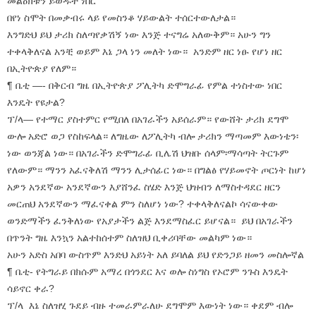
መልዕክቱን ይወዱት ነበር
በየነ ስሞት በመቃብሩ ላይ የመስንቆ ሃይውልት ተሰርተውለታል።
እንግድህ ይህ ታሪክ ስለጣየቃሽኝ ነው እንጅ ተናግሬ አለውቅም። አሁን ግን
ተቀላቅለናል አንቺ ወይም እኔ ጋላ ነን መለት ነው። አንድም ዘር ነፁ የሆነ ዘር
በኢትዮጵያ የለም።
¶ ቤቲ —- በቅርብ ግዜ በኢትዮጵያ ፖሊትካ ድሞግራፊ የምል ተነስተው ነበር
እንዴት የዩታል?
ፕ/ላ— የተማር ያስተምር የሚበለ በአገራችን አይሰራም። የውሸት ታሪክ ደግሞ
ውሎ አድሮ ወጋ የስከፍላል። ለግዜው ለፖሊትካ ብሎ ታሪክን ማጣመም እውነቴን፡
ነው ወንጃል ነው። በአገራችን ድሞግራፊ ቢሌሽ ህዝቡ ሰላም፡ማሳጣት ትርጉም
የለውም። ማንን አፈናቅለሽ ማንን ሊታሰፊር ነው። በግልፅ የሃይመኖት ጦርነት ከሆነ
አዎን አንደኛው አንደኛውን እያሸንፈ ስሄድ እንጅ ህዝብን ለማስተዳደር ዘርን
መርጠህ አንደኛውን ማፈናቀል ምን ስለሆነ ነው? ተቀላቅለናልኮ ሳናውቀው
ወንድማችን ፈንቅለነው የአያታችን ልጅ እንደማስፈር ይሆናል። ይህ በአገራችን
በጥንት ግዜ እንኳን አልተከሰተም ስለዝህ ቢቀሪባቸው መልካም ነው።
አሁን አድስ አበባ ውስጥም እንድህ አይነት አለ ይባለል ይህ የድንጋይ ዘመን መስሎኛል
¶ ቤቲ- የትግራይ በክሱም አማረ በጎንደር እና ወሎ ስነግስ የኦሮም ንጉስ እንዴት
ሳይኖር ቀራ?
ፕ/ላ እኔ ስለዝሂ ጉደይ ብዙ ተመራምራለሁ ደግሞም እውነት ነው። ቀደም ብሎ