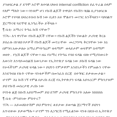
ያንፀባርቃል ያ ደግሞ ኦሮሞ ለተባለ ህዝብ internal confilction ይፈጥራል ሰላም
የለም ማለት ነው። ባንቱም ሆነ የኩሽ ልጆች ተዋህዶ የኩሽን ባህል ቢያንፀባረቁ
ኦሮሞ የተባለ ህብረተሰብ ኩሽ ነው ቢለን አፍ ሞልተን መናገር እንችላለን። ባይበልጥ
ጀርማናዊ ጓደኞቼ ሊንግራችሁ ይችላሉ።
¶ ቤቲ- አማረና ትግሬ ኩሽ ናቸው?
ፕ/ላ– እኅ ዋነኛው የኩሽ ልጆች ናቸው። የኩሽ ልጆችኮ ሃውልት ታሪካዊ ቅርፅ
ይሰራሉ በነዝህ ቦታዎች የኩሽ ልጆች መኖራቸው መረጋገጫ ቅርፃቸው ነው እኔ
በምገባ አውቃለሁ አማራም፡ትግሬም ቱላማም ወላይታም ወላሞም ስዳማም
ወዘተ.. የኳሽ ልጆች ናቸው። ዘሬ የአማረ የትግሬ የሳበ ፍዳል ብሎ የሚያስወሩት
እውነት እንዳይመስልሽ እውነታው የኢትዮጵያ ፍዳል ነው ይኩሽ ፍዳል ነው
የሁላችንም ታሪካዊ ፍዳል ነው። ይህንን የምቃዋም አንድነታችን የምጠሉን ናቸው
እንደግብፅ የሉት ናቸው ባንቱዎችም በመንፈስ ደርጃ በተግባር ይቃወሙታል።
ሆኖም እኔ ኩሽ ነኝ የምል በታሪክ ደረጃ የኢትዮጵያን ፍዳል አይፃረርም ምክንያቱም
ይህ የኩሽ መሰረታዊ ታሪኩ ነው
የባንቱ ልጅ ከኩሽ አይስማመም ይህ ደግሞ ታሪካዊ ምክንያት አለው ክክክክክ
¶ ቤቲ -ምንድነው ምስጥሩ?
ፕ/ላ — አይመለከተሽም ይህ ምስጥር ቆይታው ይወጣል ጀርማኖች ይህንን
አጥብቀው ይቃወማሉ። ሆኖም ግን ሊነግርሽ የሚፈልገው ባንቱ በደቡብ ኢትዮጵያ