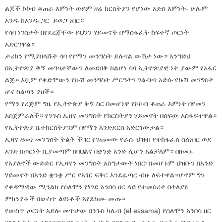
ልጆች ኮኮብ ቆጠራ እምነት ወይም ዘሬ ክርስትያን የሆነው አድስ እምነት- ሁሉም
አንዱ ከአንዱ ጋር ይወጋ ነበር።
የሳባ ነገስታት በየደረጃቸው ይህንን ሃይመኖት በማስፋፈት ከፍተኛ ጦርነት
አድርገዋል።
ታሪክን የሚያበላሹት ሳባ የየማን መንግስት ይሉናል ውሽታ ነው። እንግድህ
በኢትዮጵያ ቅኝ መገዛታቸውን ለመደበቅ ከልሆነ ሳባ ኢትዮጵያዊ ነት ያውም የአፋር
ልጅ። እሷም የቀድሞውን የኩሽ መንግስት ሥርዓትን ገልብጣ አድሱ የኩሽ መንግስት
ሆና ስልጣን ያዘች።
የማን የረጅም ግዜ የኢትዮጵያ ቅኝ ስር በመሆነዋ የኮኮብ ቆጠራ እምነት በየመን
አስጀምራለች። የንጉስ ኢዘና መንግስት የክርስትያን ሃይመኖት በሰፍው አስፋፍተዋል።
የኢትዮጵያ ቤተክርስትያንም በየማን እንድደርስ አድርገውታል።
ኢዛና ዘመነ መንግስት ትልቅ ችግር የገጠመው የራሱ ህዝብ የተከፋፈለ ስለነበር ወደ
አንድ በጦርነት ቢያመጣም በባህልና በቋንቋ አንድ ሊሆን አልቻለም። በዘመኑ
የአያለኖች ውድድር የኢዛናን መንግስት አስግታውት ነበር፡ በመሆኑም ህዝቡን በአንድ
ሃይመኖት በአንድ ቋንቋ ሥር የአገር ፍቅር እንደፈጣር ብዙ ለፍተዋል።ሆኖም ግን
የቀዳማዊው ሚንልክ የሰለሞን የነገደ አንበሳ ዘር ላይ የተመሰረተ በተለያዩ
ምክንያቶች በውስጥ ልዩነቶች እየደከሙ መጡ።
የውስጥ ጦርነት አይሎ መጥታው በንጉስ ካሌብ (el essama) የሰለሞን አንበሳ ዘር