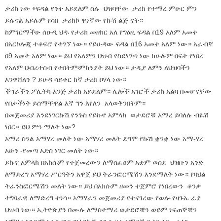
ታሪክ ነው ፥ፍዳል የንተ አይደለም ስሉ ህዝባቸው ታሪክ የተማረ ምሁር ምን
ይሉናል አይሉም የሳበ ታሪክኮ ዋነኛው የኩሽ ልጅ ናት።
ከምገርማችሁ ሰዑዲ ህዱ የታሪክ መዘክር አለ የግዕዚ ፍዳል በ19 አለም አመተ
በአርኮሎጂ ተቆፍሮ የተገኘ ነው። የይሁዳው ፍዳል በ16 አመተ አለም ነው። አራብኛ
በ9 አመተ አለም ነው። ይህ የአለምን ህዝብ የስደነገጣ ነው ከሁሉም በፍት የነበረ
የአለም ህብረተሰብ የተበትም፡ምክንያት ይህ ነው። ታዲያ ለምን ለህዝባችን
እንዋሸለን ? ይሁዳ ሳይቀር ከኛ ታሪክ ቦሃላ ነው።
ችግራችን ፖሊትካ እንጅ ታሪክ አይደለም። ሌሎች አገሮች ታሪክ አልባ በመሆናቸው
የበታችነት ይሰማቸዋል እኛ ግን እየለን አላወቅንበትም።
በመጀመሪያ እንደነገርኩሽ የንጉስ የይኩኖ አምላክ ወታደሮቹ አማረ ይባለሉ ብዪሽ
ነበር። ይህ ምን ማለት ነው?
አማረ ስንል አማሃረ መለት ነው አማሃረ መለት ደግሞ የኩሽ ቋንቋ ነው አማ-ሃረ
አሁን -የመጣ አድስ ነገር መለት ነው።
ይኩኖ አምላክ በአክሱም የተጀመረውን ለማስፈፀም አቋም ወሰደ ህዝቡን አንድ
ለማድረግ አማሃረ ሥርዓትን አዋጀ ይህ ትራንፎርሜሽን እንደማለት ነው። የባህል
ትራንስፎርሜሽን መለት ነው። ይህ በአክሱም ዘመን ተጀምሮ የነበረውን ቆንቃ
ተግባራዊ ለማድረግ ተነሳ። አማሃራን መጀመሪያ የተናገረው የወሎ የዛጉኤ ራያ
ህዝብ ነው። ኢትዮጵያን በሙሉ ለማስተማሪ ወታደሮቹን ወይም ነፍጠኞቹን