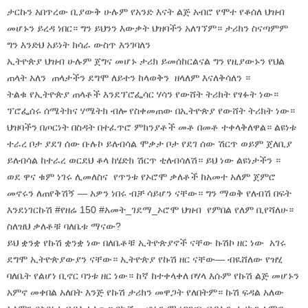
ታርኩን አበጥረው ቢያውቅ ሁሉም የአንድ እናት ልጅ አብሮ የሞተ የቆሰለ ህዝብ
መሆኑን ይረዳ ነበር። ግን ይህንን እውቃት ህዝባችን አለገኘም። ታሪክን ስናጣምም
ግን እንድህ አይነት ክሳራ ውስጥ እንገባለን
ኢትዮጵያ ህዝብ ሁሉም ጀግና መሆኑ ታሪክ ይመሰከርልናል ግን የዚያውኑን የህል
ጠላት አለን ጠላታችን ደግሞ ለይተን ከላወቅን ዘላለም እናለቅሳለን ።
ትልቁ የኢትዮጵያ ጠላቶች እንደፕሮፌሳር ሃሳን የውሸት ትሪክት የፃፉት ነው።
ፕሮፌሰሩ ሰሜትክና ሃሜትክ ብሎ የስቀመጠው በኢትዮጵያ የውሸት ትሪክት ነው።
ህዝባችን በጦርነት በስዳት በተፈጥሮ ምክንያቶች መቶ በመቶ ተቀላቅለዋል። ልዩነቱ
ተራረ ቦታ ያደገ ሰው ቡሉኮ ይለብሳል ሞቃታ ቦታ የደገ ሰው ሽርጥ ወይም ጀለቢያ
ይለብሳል ከተራረ ወርደህ ቆላ ከሄድክ ሽርጥ ቲለብሳለሽ። ይህ ነው ልዩነታችን ።
ወደ ዋና ቁም ነገሩ ሊመለስና የጥንቱ የኦሮሞ ቃለቶች ከአመተ አለም ጀምሮ
መኖሩን ለጠየቅሽኝ — አዎን ነበሩ ብቻ ሳይሆን ናቸው። ግን ማወቅ የለብሽ በፍት
እንደነገርኩሽ #የዘሬ 150 #አመት_ገደማ_ኦሮሞ ህዝብ የምበል የለም ቢየሻለሁ።
ስለዝህ ቃለቶቹ ባለቤቱ ማናው?
ይህ ቋንቋ የኩሽ ቋንቋ ነው በለቤቶቹ ኢትዮጵያኖች ናቸው ኩሽኮ ዘር ነው አገሩ
ደግሞ ኢትዮጵያውያን ናቸው። ኢትዮጵያ የኩሽ ዘር ናቸው— ብዪሸለው የዝሂ
ባለቤት የልሆነ ቢኖር ባንቱ ዘር ነው። ከኛ ከተቀላቀለ ቦሃላ እሱም የኩሽ ልጅ መሆኑን
አምኖ መቀበል አለበት እንጅ የኩሽ ታሪክን መዋጋት የለበትም። ኩሽ ፍዳል አለው