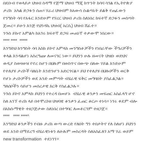
በደቡብ የወላይታ ህዝብ ስዳማ የጅማ ህዝብ ማጂ ከጥንት ከሳባ ሳገል የኢትዮጵያ
ታሪክ አካል ድጋፉን ሰጠ። ሃራሪ ህዝብም ከአውሳ ሱልጣኔት ይልቅ የጠፈውን
የንግስት ሳባ የአፋር እንድሁም የሃረር ህዝብ ታሪክ ስለነበረ ከፍተኛ ድጋፉን መስጣት
ጀመረ። ይሁን እንጅ የህንዳኬ ህዝብ( አርሲ) ህዝብ ሸፈተ።
ንጉስ ይኩኖ አምልካ ከአገሩ ከፍተኛ ድጋፍ መጠነኛ ተቃውሞ ነበረው።
**** **** *****
እንግድህ ከንግስት ሳባ እስከ ይኮኖ አምላክ መንግስቶቻችን የነበራቸው ችግሪቻችን
ቀላል እንዳልሆነ አስረግጬ ለመናገር ነው። ይህንን ሁሉ ዘመናት ህዝቡ ወድህና
ወዲያ ስወዛወዝ የኖረ ስሆን በህሉም በወስጥና በውጭ በለው ሃይል እንድሁም
የተለያዩ ታሪኮች ባለቤት እንድንሆን አድርጎናል። ይህ የተለያዩ በህሎቻችን ወርቅ
የሆኑ ታሪኮቻችን ወደ አንድ መምጣት ብሄራዊ ፍቅር መግባበት ያስፈልጋል።
ግለሰቦችን ሳይሆን መሰረታዊ እርቅ የስፈልጋሉ።
ንጉስ ይኮኖ አምላክ ይህንን የተረዳ በመሆኑ ብሄራዊ ቆንቃን መፍጠር አስፈላግ ሆኖ
ስለ አገኘ ተሪክ ላይ በተሞረኮዘ ህዝባዊ ቆንቃን ፈጠር ቆርጦ ተነሳ። ነገሩ ቀደም ብሎ
በአክሱማዊት ተዘጋጅታው ስለነበረ በተግባር ለመቶርገም ተዘጋጀ።
**** **** ****^
እንግድህ ቆንቃችን የብዙ ታሪክ ውጣ ውረድ የለበት ግን ተበታትኖ የለ ስለሆነ ይህንን
ወደ አንድ በማደረግ ብሄራዊነቱን ለሁሉም መስረዳት ስለአስፈለገ አማ ሃራ ወይም
new transformation ተደነገገ።