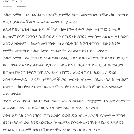
ነስታው ነገሳ
****** ******
ይኩኖ አምላክ በደብራ ልበኒስ ገዳም የተማረ ስሆን መንግስቱን በማጠናከር ንግስት
ዮዲት ያወደመችውን መልሰው መገንባት ጀመረ።
ለኢትዮጵያ ህዝብ ሊጠቅም ይችላል ብሎ የገመተውን ሁሉ መተግበር ጀመረ።
ከሁሉም በላይ የንጉስ ካሌብ ስራዎችን በማድነቅ አገርን መልሰው አቋቋመ። ከአረብ
አገር እንድሁም ከ አውሳ መንግስት ከሱልጣኔት ገር እጅግ ተግባበ። ይሁን እንጅ
የየማን መንግስት ጣልቃ እየገባ ሥራዎችን እንድደናቀፉበት ጥረዋል።
ይኩኖ አምላክ የኢትዮጵያ ኦርቶዶክስ የራሷ የሆነ ጳጳስ እንድኖረት ከአሌሳክደሪያና
ከቤንዛንቱና እንድፈቀድለት ደጋግሞ ጠይቀዋል። የኢትዮጵያ አቢያታ ክርስትያን
ከወሎ በጎጀም በወለጋ ሸዋ እንድሁም በሰሜን አገር ትግራይ ኤርትሪያ ድረስ
አስፋፍታውታል። ሆኖም ከዳሞቴዎች ጋር ጦርነት ነበረው። በአጠቃላይ ከሙስልም
ህዝብና ከክርስትያን ህዝብ በጋረ የምኖሩበትን አገርን ከሁሉም በላይ እንድወደድ
አድርጓዋል።
ትልቁ ሥራ ከንጉስ ካሌብ የወረሰውን አገርን መልሰው ማቋቋም ብሄራዊ አንድነትን
ለመፍጣሪ ብሄራዊ ፍቅር በህል እንድኖር ከፍተኛ ጥረት አደረገ።
ይኮኖ አምላክ ንጉሳ ነግሰት ሞኣ አንበሳ ድርብ ድል ነበረ። አንደኛ የይሁዳ መንግስት
በንጉስ ካሌብ ድል እንደአድረገው በተጨማሪ የዮዲት መንግስት የይሁዳ አፍቃርን
የነበረውን በድጋሜ ድል በማድረግ ሞኣ አንበሳ ዘነገደ ይሁዳ ሆነ።