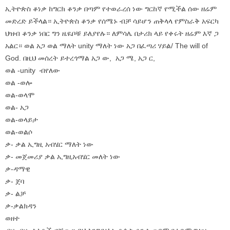
ኢትዮጵስ ቆነቃ ከግርክ ቆንቃ በጣም የተወራረሰ ነው ግርከኛ የሚችል ሰው ዘሬም
መድረድ ይችላል። ኢትዮጵስ ቆንቃ የሰሜኑ ብቻ ሳይሆን ጠቅላላ የምስራቅ አፍርካ
ህዝብ ቆንቃ ነበር ግን ዜዪቦቹ ይለያየሉ። ለምሳሌ በታሪክ ላይ የቀሩት ዘሬም እኛ ጋ
አልር። ወል አጋ ወል ማለት unity ማለት ነው አጋ በፈጣሪ ሃይል/ The will of
God. በዚህ መሰረት ይተረጎማል አጋ ው, አጋ ሜ, አጋ ር,
ወል -unity ብየለው
ወል -ወሎ
ወል-ወላሞ
ወል- አጋ
ወል-ወላይታ
ወል-ወልሶ
ቃ- ቃል ኢግዚ አብሄር ማለት ነው
ቃ- መጀመሪያ ቃል ኢግዚአብሄር መለት ነው
ቃ-ዳማዊ
ቃ- ጀባ
ቃ- ልቻ
ቃ-ቃልክዳን
ወዘተ