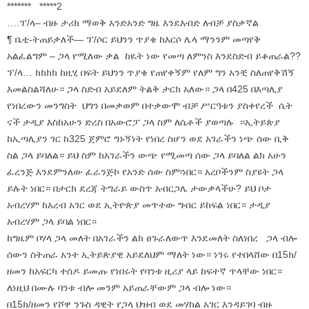
******* *****2
….ፕ/ላ– ብዙ ታሪክ ማወቅ አንድአንድ ግዜ እንደእብድ ለብቻ ያስቃኛል
¶ ቤቲ-ትጠይቃለች— ፕ/ሶር ይህንን ጥያቄ ከእርሶ ሌላ ማንንም መጣየቅ
አልፈልግም – ጋላ የሚለው ቃል ከዪት ነው የመጣ ለምንስ እንደስድብ ይቆጠራል??
ፕ/ላ… ክክክክ ከዚሂ በፍት ይህንን ጥያቄ የጠየቀኝም የለም ግን አንቺ ስለጠየቅሽኝ
እመልስልሻለሁ። ጋላ ስድብ አይደለም ትልቅ ታርክ አለው። ጋላ በ425 በእጣሊያ
የነበረውን መንግስት ህግን በመቃወም በተቃውሞ ብቻ ሥርዓቱን ያስቀየረች ሴት
ናች ታዲያ እስከአሁን ድረስ በአውሮፓ ጋላ ስም ለሴቶች ያወጣሉ ።ኢትይጵያ
ከኢጣሊያን ገር ከ325 ጀምሮ ግኑኝነት የነበረ ስሆን ወደ አገራችን ነጭ ሰው ቢቅ
ስል ጋላ ይባለል። ይህ ስም ከአገራችን ውጭ የሚመጣ ሰው ጋላ ይባለል ልክ አሁን
ፈረንጅ እንደምንለው ፈራንጅኮ የአንድ ሰው ስም፡ነበር። አረቦችንም ስያዩት ጋላ
ይሉት ነበር። በታርክ ደረጃ ትግራይ ውስጥ አብርጋሌ ታውቃላችሁ? ይህ ቦታ
አብረሃም ከአረብ አገር ወደ ኢትዮጵያ መጥተው ግብር ይከፍል ነበር። ታዲያ
አብረሃም ጋላ ይባል ነበር።
ከግዜም ቦሃላ ጋላ መለት በአገራችን ልክ ፀጉራለውጥ እንደመለት ስለነበረ ጋላ ብሎ
ሰውን ስትጠራ አንተ ኢትይጵያዊ አይደለህም ማለት ነው። ነገሩ የተበላሸው በ15ክ/
ዘመን ከአፍርካ ተሰዶ ይመጡ የነበሩት የባንቱ ዚሪያ ላይ ከፍተኛ ጥላቸው ነበር።
ለነዚህ በሙሉ ባንቱ ብሎ መንም አይጠራቸውም ጋላ ብሎ ነው።
በ15ክ/ዘመን የሾዋ ንጉስ ዳዊት የጋላ ህዝብ ወደ መሃከል አገር እንዳይገባ ብዙ