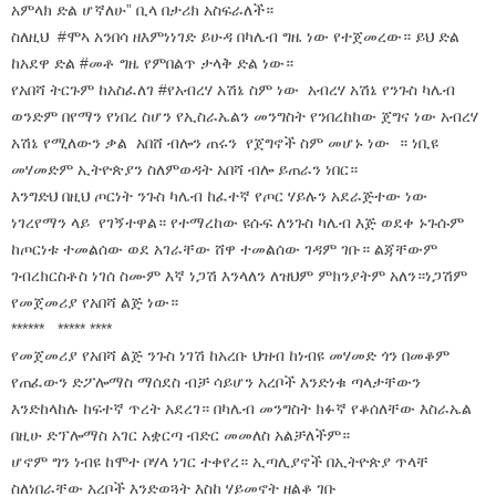
አምላክ ድል ሆኛለሁ” ቢላ በታሪክ አስፍራለች።
ስለዚህ #ሞኣ አንበሳ ዘእምነነገድ ይሁዳ በካሌብ ግዜ ነው የተጀመረው። ይህ ድል
ከአደዋ ድል #መቶ ግዜ የምበልጥ ታላቅ ድል ነው።
የአበሻ ትርጉም ከአስፈለገ #የአብረሃ አሽኔ ስም ነው አብረሃ አሽኔ የንጉስ ካሌብ
ወንድም በየማን የነበረ ስሆን የኢስራኤልን መንግስት የንበረከከው ጀግና ነው አብረሃ
አሽኔ የሚለውን ቃል አበሸ ብሎን ጠሩን የጀግኖች ስም መሆኑ ነው ። ነቢዩ
መሃመድም ኢትዮጵያን ስለምወዳት አበሻ ብሎ ይጠራን ነበር።
እንግድህ በዚህ ጦርነት ንጉስ ካሌብ ከፈተኛ የጦር ሃይሉን አደራጅተው ነው
ነገረየማን ላይ የገኝተዋል። የተማረከው ዩሱፍ ለንጉስ ካሌብ እጅ ወደቀ ኑጉሱም
ከጦርነቱ ተመልሰው ወደ አገራቸው ሸዋ ተመልሰው ገዳም ገቡ። ልጃቸውም
ገብረክርስቶስ ነገሰ ስሙም እኛ ነጋሽ እንላለን ለዝህም ምክንያትም አለን።ነጋሽም
የመጀመሪያ የአበሻ ልጅ ነው።
****** ***** ****
የመጀመሪያ የአበሻ ልጅ ንጉስ ነገሽ ከአረቡ ህዝብ ከነብዩ መሃመድ ጎን በመቆም
የጠፈውን ድፖሎማስ ማሰደስ ብቻ ሳይሆን አረቦች እንድነቁ ጣላታቸውን
እንድከላከሉ ከፍተኛ ጥረት አደረገ። በካሌብ መንግስት ክፉኛ የቆሰለቸው እስራኤል
በዚሁ ድፕሎማስ አገር አቋርጣ ብድር መመለስ አልቻለችም።
ሆኖም ግን ነብዩ ከሞተ ቦሃላ ነገር ተቀየረ። ኢጣሊያኖች በኢትዮጵያ ጥላቸ
ስለነበራቸው አረቦች እንድወጓት እስከ ሃይመኖት ዘልቆ ገቡ