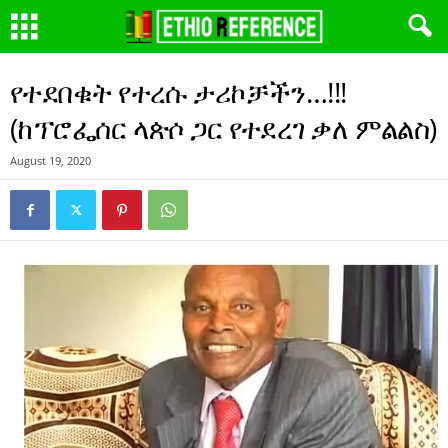
የተደበቁት የተረሱ ታሪኮቻችን…!!!
(ከፕሮፌሰር ላጵሶ ጋር የተደረገ ቃለ ምልልስ)
August 19, 2020