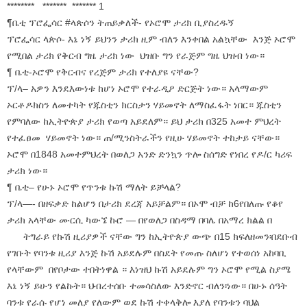
******** ******* ******* 1
¶ቤቲ ፕሮፌሳር #ላጵሶን ትጠይቃለች- የኦሮሞ ታሪክ ቢያስረዱኝ
ፕሮፌሳር ላጵሶ- እኔ ነኝ ይህንን ታሪክ ዚም ብለን እንቀበል አልኳቸው እንጅ ኦሮሞ
የሚበል ታሪክ የቅርብ ግዜ ታሪክ ነው ህዝቡ ግን የራጅም ግዜ ህዝብ ነው።
¶ ቤቲ-ኦሮሞ የቅርብና የረጅም ታሪክ የተለያዩ ናቸው?
ፕ/ላ– አዎን እንደእውነቱ ከሆነ ኦሮሞ የተራዲዖ ድርጅት ነው። አላማውም
ኦርቶዶክስን ለመተካት የጁስቲን ክርስታን ሃይመኖት ለማስፈፋት ነበር። ጁስቲን
የምባለው ከኢትዮጵያ ታሪክ የወጣ አይደለም። ይህ ታሪክ በ325 አመተ ምህረት
የተፈፀመ ሃይመኖት ነው። ጠ/ሚንስትራችን የዚሁ ሃይመኖት ተከታይ ናቸው።
ኦሮሞ በ1848 አመተምህረት በወለጋ አንድ ድንኳን ጥሎ ስሰግድ የነበረ የዶ/ር ካሪፍ
ታሪክ ነው።
¶ ቤቲ– የሁኑ ኦሮሞ የጥንቱ ኩሽ ማለት ይቻላል?
ፕ/ላ—- በዘፍቃድ ከልሆን በታሪክ ደረጃ አይቻልም። በኦሞ ብቻ ከ6የበለጡ የቆየ
ታሪክ አላቸው ሙርሲ ካውኜ ኩሮ — በየወለጋ በስዳማ በባሌ በአማረ ክልል በ
ትግራይ የኩሽ ዚሪያዎች ናቸው ግን ከኢትዮጵያ ውጭ በ15 ክፍለዘመን፡በደቡብ
የገቡት የባንቱ ዚሪያ እንጅ ኩሽ አይደሉም በስደት የመጡ ስለሆነ የተወሰነ አከባቢ
የላቸውም በየቦታው ተበትነዋል ። እነዝህ ኩሽ አይደሉም ግን ኦሮሞ የሚል ስያሜ
እኔ ነኝ ይሁን የልኩት። ህብረተሰቡ ተመሳስለው እንድኖር ብለን፡ነው። በሁኑ ሰዓት
ባንቱ የራሱ የሆነ መለያ የለውም ወደ ኩሽ ተቀላቅሎ እያለ የባንቱን ባህል