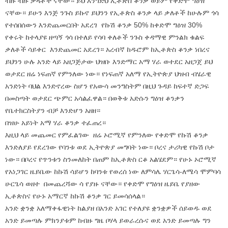
ብዙ ብዙ ቃላቶች ናቸው። ይህ እንግድህ ኢቶጵስ ቆንቃ ወይም የቀድሞ ግዕዝ
ናቸው። ይሁን እንጅ ንጉስ ይኩኖ ይህንን የኢቶጵስ ቆንቃ ላይ ቃለቶች ከሁሉም ጎሳ
የተሰበሰውን እንድጨመርበት አደረገ የኩሽ ቆንቃ 50% ከቀድሞ ግዕዝ 30%
የቀሩት ከተላያዩ ዘጣኝ ጎሳ በተለይ የሳባ ቀለቶች ንጉስ ቀዳማዊ ምንልክ ቁልፍ
ቃለቶች ሳይቀር እንድጨመር አደረገ። አረብኛ ከዱሮም ከኢቶጵስ ቆንቃ ነበረና
ይህንን ሁሉ አንድ ላይ አዘጋጅታው ህዝቡ እንድማር አማ ሃራ ወተደር አዘጋጀ ይህ
ወታደር ዘሬ ነፍጠኛ የምንለው ነው። የነፍጠኛ አለማ የኢትዮጵያ ህዝብ ብሄራዊ
አንድነት ባህል እንድኖረው ስሆን የአውሳ መንግስትም በዚህ ጉዳይ ከፍተኛ ድጋፍ
በመስጣት ወታደር ጭምር አሳልፈዋል። በወቅቱ አድሱን ግዕዝ ቆንቃን
የቤተክርስትያን ብቻ እንድሆን አዘዘ።
በዝሁ አይነት አማ ሃራ ቆንቃ ተፈጠረ።
እዚህ ላይ መጨመር የምፈልገው ዘሬ ኦሮሚኛ የምንለው የቀድሞ የኩሽ ቆንቃ
እንድለያይ የደረገው የባንቱ ወደ ኢትዮጵያ መግባት ነው። ቦረና ታሪካዊ የኩሽ ቦታ
ነው። በቦረና የጥንቱን ስንመለከት በጠም ከኢቶጵስ ርቆ አልሄደም። የሁኑ ኦሮሚኛ
የአነጋገር ዜይቤው ከኩሽ ሳይሆን ከባንቱ የወረሰ ነው ለምሳሌ ሃርጌሳ-ለሜሳ ሞምባሳ
ሁርጌሳ ወዘተ በመጨረሻው ሳ የያዙ ናቸው። የቀድሞ የግዕዝ ዜይቤ የያዘው
ኢቶጵስና የሁኑ አማርኛ ከኩሽ ቆንቃ ገር ይመሳሰላል።
አንድ ቋንቋ አለማቀፋዊነት ከልያዘ በአንድ አገር የተለያዩ ቋንቋዎች ሰይወዱ ወደ
አንድ ይመጣሉ ምክንያቱም ከብዙ ግዜ ቦሃላ ይወራረሱና ወደ አንድ ይመጣሉ ግን