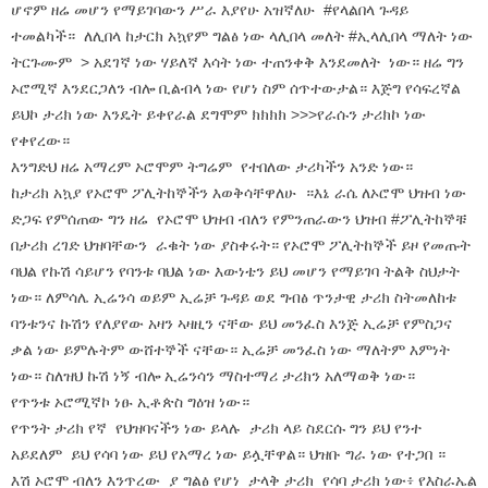
ሆኖም ዘሬ መሆን የማይገባውን ሥራ እያየሁ አዝኛለሁ #የላልበላ ጉዳይ
ተመልካች። ለሊበላ ከታርክ አኳየም ግልፅ ነው ላሊበላ መለት #ኢላሊበላ ማለት ነው
ትርጉሙም > አደገኛ ነው ሃይለኛ እሳት ነው ተጠንቀቅ እንደመለት ነው። ዘሬ ግን
ኦሮሚኛ እንደርጋለን ብሎ ቢልብላ ነው የሆነ ስም ሰጥተውታል። እጅግ የሳፍረኛል
ይህኮ ታሪክ ነው እንዴት ይቀየራል ደግሞም ክክክክ >>>የራሱን ታሪክኮ ነው
የቀየረው።
እንግድህ ዘሬ አማረም ኦሮሞም ትግሬም የተበለው ታሪካችን አንድ ነው።
ከታሪክ አኳያ የኦሮሞ ፖሊትከኞችን እወቅሳቸዋለሁ ።እኔ ራሴ ለኦሮሞ ህዝብ ነው
ድጋፍ የምሰጠው ግን ዘሬ የኦሮሞ ህዝብ ብለን የምንጠራውን ህዝብ #ፖሊትከኞቹ
በታሪክ ረገድ ህዝባቸውን ራቁት ነው ያስቀሩት። የኦሮሞ ፖሊትከኞች ይዞ የመጡት
ባህል የኩሽ ሳይሆን የባንቱ ባህል ነው እውነቴን ይህ መሆን የማይገባ ትልቅ ስህታት
ነው። ለምሳሌ ኢሬንሳ ወይም ኢሬቻ ጉዳይ ወደ ግብፅ ጥንታዊ ታሪክ ስትመለከቱ
ባንቱንና ኩሽን የለያየው አዛን ኣዛዚን ናቸው ይህ መንፈስ እንጅ ኢሬቻ የምስጋና
ቃል ነው ይምሉትም ውሸተኞች ናቸው። ኢሬቻ መንፈስ ነው ማለትም እምነት
ነው። ስለዝህ ኩሽ ነኝ ብሎ ኢሬንሳን ማስተማሪ ታሪክን አለማወቅ ነው።
የጥንቱ ኦሮሚኛኮ ነፁ ኢቶጵስ ግዕዝ ነው።
የጥንት ታሪክ የኛ የህዝባናችን ነው ይላሉ ታሪክ ላይ ስደርሱ ግን ይህ የንተ
አይደለም ይህ የሳባ ነው ይህ የአማረ ነው ይሏቸዋል። ህዝቡ ግራ ነው የተጋበ ።
እሽ ኦሮሞ ብለን እንጥረው ያ ግልፅ የሆነ ታላቅ ታሪክ የሳባ ታሪክ ነው፥ የእስራኤል