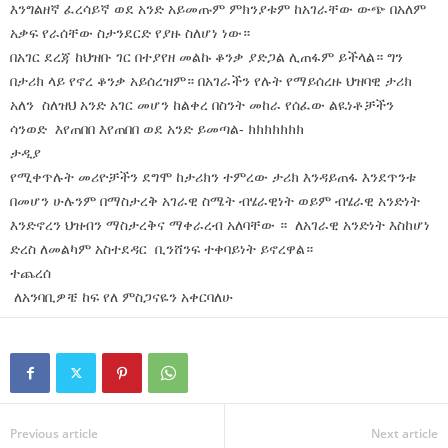
እንግልዘኛ ፈረሳይኛ ወደ አንድ አይመጡም ምክንያቱም ከአገራቸው ውጭ በአለም
አቃፍ የራሰቸው ስታንደርድ የያዙ ስለሆነ ነው።
በአገር ደረጃ ከህዝቡ ገር በተያየዘ መልኩ ቆንቃ ያድጋል ሊጠፋም ይችላል። ግን
በታሪክ ላይ የኖረ ቆንቃ አይሰረዝም። በአገራችን የሉት የማይሰረዙ ህዝባዊ ታሪክ
አለን ስለዝህ አንድ አገር መሆን ከልቀረ በስንት መከራ የሰፈው ልዪነቶቻችን
ሳንወድ እየጠበበ እየጠበበ ወደ አንድ ይመጣል- ክክክክክክክ
ታዲያ
የሚቀጥሉት መሪዮቻችን ደግሞ ከታሪክን ተምረው ታሪክ እንዳይጠፋ እንደጥንቱ
በመሆን ሁሉንም በማስታረቅ አገራዊ ስሜት ብሄራዊነት ወይም ብሄራዊ አንድነት
እንድኖረን ህዝብን ማስታረቅና ማቀራረብ አለባቸው ። ለአገራዊ አንድነት እስከሆነ
ድረስ ለመልካም አስተደዳር ቢንሸንፍ ተቀባይነት ይኖረዋል።
ተጨረሰ
ለአንባቢዎቼ ከፍ የለ ምስጋናዬን አቀርባለሁ
Previous article
Next article