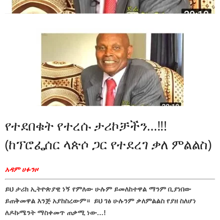
የተደበቁት የተረሱ ታሪኮቻችን…!!!
(ከፕሮፌሰር ላጵሶ ጋር የተደረገ ቃለ ምልልስ)
አዳም ሀፉንዞ
ይህ ታሪክ ኢትዮጵያዊ ነኝ የምለው ሁሉም ይመለከተዋል ማንም ቢያነበው
ይጠቅመዋል እንጅ አያከስረውም። ይህ ገፅ ሁሉንም ቃለምልልስ የያዘ ስለሆነ
ለዶኩሜንት ማስቀመጥ ጠቃሚ ነው…!