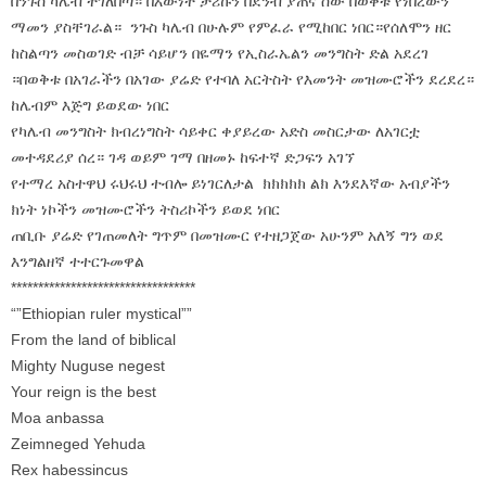
በንጉስ ካሌብ ተገለበጣ። በእውነት ታሪኩን በደንብ ያጠና ሰው በወቅቱ የነበረውን
ማመን ያስቸገራል። ንጉስ ካሌብ በሁሉም የምፈራ የሚከበር ነበር።የሰለሞን ዘር
ከስልጣን መስወገድ ብቻ ሳይሆን በዬማን የኢስራኤልን መንግስት ድል አደረገ
።በወቅቱ በአገራችን በአገው ያሬድ የተባለ አርትስት የእመንት መዝሙሮችን ደረደረ።
ከሌብም እጅግ ይወደው ነበር
የካሌብ መንግስት ክብረነግስት ሳይቀር ቀያይረው አድስ መስርታው ለአገርቷ
መተዳደሪያ ሰረ። ገዳ ወይም ገማ በዘመኑ ከፍተኛ ድጋፍን አገኘ
የተማረ አስተዋህ ሩህሩህ ተብሎ ይነገርለታል ክክክክክ ልክ እንደእኛው አብያችን
ክነት ነኮችን መዝሙሮችን ትስሪኮችን ይወደ ነበር
ጠቢቡ ያሬድ የገጠመለት ግጥም በመዝሙር የተዘጋጀው አሁንም አለኝ ግን ወደ
እንግልዘኛ ተተርጉመዋል
******************************
****
“”Ethiopian ruler mystical””
From the land of biblical
Mighty Nuguse negest
Your reign is the best
Moa anbassa
Zeimneged Yehuda
Rex habessincus