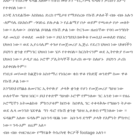
አለምን የስደነቀ ፍዳል አለው። የኩሽ መሆኑን ማረጋገጫ ፍዳሉን ታሪኩን አምኖ
የተቀበለ ነው።
አንቺ እንደልሽው እስከዘሬ ድረስ የሚታዩ የማይሰረዙ የኩሽ ቃለቶች ብዙ ብዙ አሉን
-ለምሳሌ በአክሱም -ጎባድሬ ይሉታል > የፊልማያ ቦታ ወይም የጫወታ ቦታ መለት
ነው። ሌላው> ሰባሰገል ይባለል የኩሽ ቃል ነው ትርጉሙ ዘጠነኛው የሳባ መንግስት
ላይ መሲህ ተወለደ መለት ነው። ይህ እንግድህ በወቅቱ የመሲህ መወለድ የበሰረ
ህዝብ ነው። ወደ ኢየሩሳሌም ተጉዞ የመጀመሪያ ኢጅራ የደረገ ህዝብ ነው ህዝባችን
ይህንን ቋንቋ የምነገር ህዝብ ነው ሄዶ የተቀበለ። ክርስትናንም ወደ ኢትዮጵያ የመጣ
ህዝብ ነው። ታዲያ ዘሬ ኦሮሞ ፖሊትካኞች ከታሪክ ውጭ ስለሆኑ ይህንን ታሪክ
አይቀበሉትም።
የነቢዩ መሃመድ ከልጅነቱ አስተማሪ የነበረው ቄስ ዋቆ የከድጃ ወንድም ስሙ ዋቆ
የኩሽ ቃል ነው።
እንግድህ በግልፅ ለመናገር ኢትዮጵያ ታላቅ ቋንቋ የሆነ የመጀመሪያ ግዕዝ ነው
ሁለተኛው ግዕዝ ነበር። ይህ የቀድሞ ግዕዝኮ ኦሮሞ የምንለው ገር አንድ ነው። የዘሬ
ኦሮሚኛን አትመልከቱ ምክንያቱም ከበንቱ ከሰዋሊ ገር ተቀላቅሎ የግዕዙን ትታው
ወደ ሌላ መንገድ ሄደዋል ግን ዱሮ የኩሽ ቋንቋ ግዕዝ ኢቶጵስ የሚንለው ነው ።
ፍዳልም አለው ፍዳሉም አቡገዳ ባህል ነው አቡጉዳ ደግሞ ታላቅ የእምነት ምስጥር
ነው። ገዳ-አም ዘሬም አለ።
ብዙ ብዙ ተዘርዝረው የማየልቅ ትስሪካዊ ቅርፆች footage አለን።