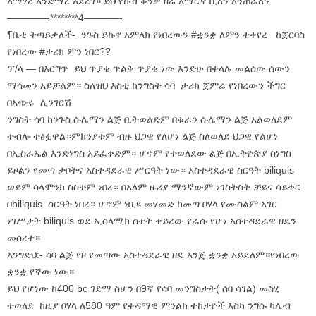
አማሃረ እንድማረ አደረገ። ይህ የኩሽ ቆንቃ ዘሬ አማርኛ ቢለን እንጠራለን
————-********4——–
—-
¶ቤቲ ትጣይቃለች- ንጉስ ይኩኖ አምላክ የነበረውን #ቋንቋ ለምን ተቀየረ ከጀርባስ
የነበረው #ታሪክ ምን ነበር??
ፕ/ላ — በእርግጥ ይህ ጥያቄ ጥልቅ ጥያቄ ነው እንድሁ በቀላሉ መልሰው ሰውን
ማሳመን አይቻልም። ስለዝህ እስቲ ከንግስት ሳባ ታሪክ ጀምሬ የነበረውን ችግር
በአጭሩ ሊንገርሽ
ንግስት ሳባ ከንጉስ ሱሌማን ልጅ ቢትወልድም በቁራን ሱሌማን ልጅ አልወለደም
ተብሎ ተፅፏዋል።ምክንያቱም ብዙ ህጋዊ የለሆነ ልጅ ስለወለደ ህጋዊ የልሆነ
በኢስራኤል እንድነግስ አይፈቀድም። ሆኖም የተወለደው ልጅ በኢትዮጵያ ስነግስ
ይዞልን የመጣ ታቦትና አስተዳደራዊ ሥርዓት ነው። አስተዳደራዊ ስርዓት biliquis
ወይም ሳላሞንክ ስስተም ነበረ። በአለም ዙሪያ ማንኛውም ነገስትስት ቻይና ሳይቀር
በbiliquis ስርዓት ነበረ። ሆኖም ነቢዩ መሃመድ ከመጣ ቦሃላ የሙስልም አገር
ነገሥታት biliquis ወደ ኢስላሚክ ስተት ቀይረው የራሱ የሆነ አስተዳደራዊ ዘዴን
መሰረተ።
እንግድህ:- ሳባ ልጅ የዞ የመጣው አስተዳደራዊ ዘዴ እንጅ ቋንቋ አይደለም።የነበረው
ቋንቋ የኛው ነው።
ይህ የሆነው ከ400 bc ገደማ ስሆን በ9ኛ የሳባ መንግስታት( ሰባ ሳገል) መስሂ
ተወለደ ከዚያ ቦሃላ ለ580 ዓም የቀዳማዊ ምንልክ ተከታዮች እስካ ንግሱ ካሌብ