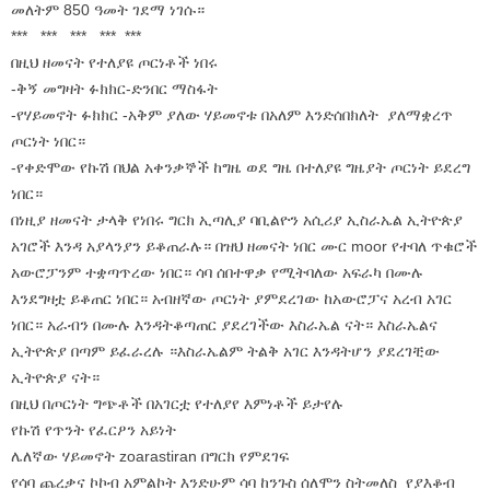
መለትም 850 ዓመት ገደማ ነገሱ።
*** *** *** *** ***
በዚህ ዘመናት የተለያዩ ጦርነቶች ነበሩ
-ቅኝ መግዛት ፉክክር-ድንበር ማስፋት
-የሃይመኖት ፉክክር -አቅም ያለው ሃይመኖቱ በአለም እንድሰበክለት ያለማቋረጥ
ጦርነት ነበር።
-የቀድሞው የኩሽ በህል አቀንቃኞች ከግዜ ወደ ግዜ በተለያዩ ግዜያት ጦርነት ይደረግ
ነበር።
በነዚያ ዘመናት ታላቅ የነበሩ ግርክ ኢጣሊያ ባቢልዮን አሲሪያ ኢስራኤል ኢትዮጵያ
አገሮች እንዳ አያላንያን ይቆጠራሉ። በዝህ ዘመናት ነበር ሙር moor የተባለ ጥቁሮች
አውሮፓንም ተቋጣጥረው ነበር። ሳባ ሰበተዋቃ የሚትባለው አፍራካ በሙሉ
እንደግዛቷ ይቆጠር ነበር። አብዘኛው ጦርነት ያምደረገው ከአውሮፓና አረብ አገር
ነበር። አራብን በሙሉ እንዳትቆጣጠር ያደረገችው እስራኤል ናት። እስራኤልና
ኢትዮጵያ በጣም ይፈራረሉ ።እስራኤልም ትልቅ አገር እንዳትሆን ያደረገቺው
ኢትዮጵያ ናት።
በዚህ በጦርነት ግጭቶች በአገርቷ የተለያየ እምነቶች ይታየሉ
የኩሽ የጥንት የፈርዖን አይነት
ሌለኛው ሃይመኖት zoarastiran በግርክ የምደገፍ
የሳባ ጨረቃና ኮኮብ አምልኮት እንድሁም ሳባ ከንጉስ ሰለሞን ስትመለስ የያእቆብ