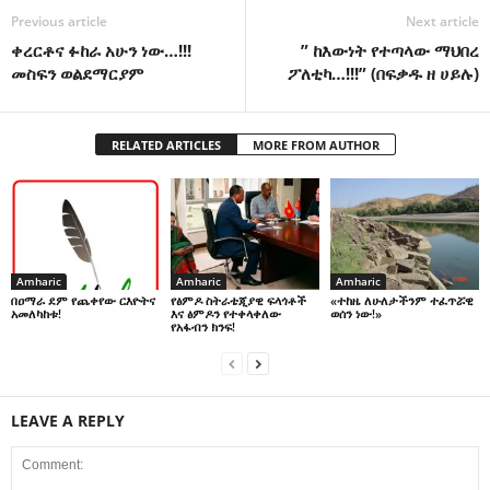
Previous article
Next article
ቀረርቶና ፉከራ አሁን ነው…!!!
” ከእውነት የተጣላው ማህበረ
መስፍን ወልደማርያም
ፖለቲካ…!!!” (በፍቃዱ ዘ ሀይሉ)
RELATED ARTICLES
MORE FROM AUTHOR
Amharic
Amharic
Amharic
በዐማራ ደም የጨቀየው ርእዮትና
የፅምዶ ስትራቴጂያዊ ፍላጎቶች
«ተከዜ ለሁለታችንም ተፈጥሯዊ
አመለካከቱ!
እና ፅምዶን የተቀላቀለው
ወሰን ነው!»
የአፋብን ክንፍ!
LEAVE A REPLY