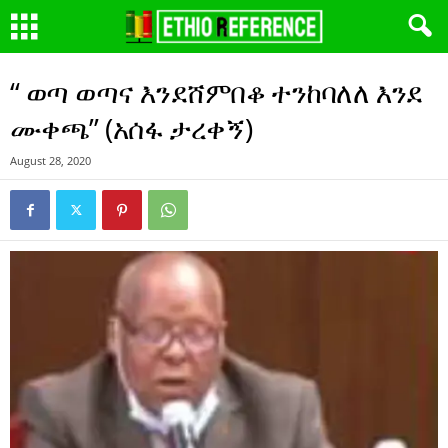
“ ወጣ ወጣና እንደሸምበቆ ተንከባለለ እንደ
ሙቀጫ” (አሰፋ ታረቀኝ)
August 28, 2020