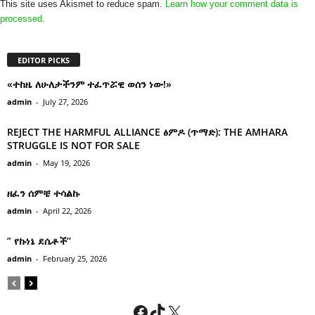
This site uses Akismet to reduce spam.
Learn how your comment data is
processed.
EDITOR PICKS
«ተከዜ ለሁለታችንም ተፈጥሯዊ ወሰን ነው!»
admin
-
July 27, 2026
REJECT THE HARMFUL ALLIANCE ፅምዶ (ጥማድ): THE AMHARA
STRUGGLE IS NOT FOR SALE
admin
-
May 19, 2026
ዘፈን ሰምቼ ተሳልኩ
admin
-
April 22, 2026
” የኩነኔ ደሴቶች’’
admin
-
February 25, 2026
Facebook
TikTok
X