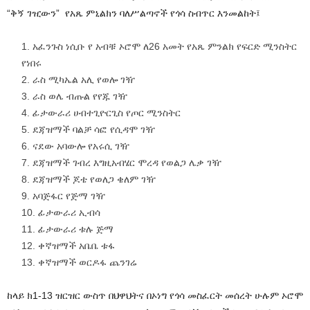
“ቅኝ ገዢውን” የአጼ ምኒልክን ባለሥልጣኖች የጎሳ ስብጥር እንመልከት፤
አፈንጉስ ነሲቡ የ አብቹ ኦሮሞ ለ26 አመት የአጼ ምንልክ የፍርድ ሚንስትር
የነበሩ
ራስ ሚካኤል አሊ የወሎ ገዥ
ራስ ወሌ ብጡል የየጁ ገዥ
ፊታውራሪ ሀብተጊዮርጊስ የጦር ሚንስትር
ደጃዝማች ባልቻ ሳፎ የሲዳሞ ገዥ
ናደው አባውሎ የአሩሲ ገዥ
ደጃዝማች ገብረ እግዚአብሄር ሞረዳ የወልጋ ሌቃ ገዥ
ደጃዝማች ጆቴ የወለጋ ቄለም ገዥ
አባጅፋር የጅማ ገዥ
ፊታውራሪ ኢብሳ
ፊታውራሪ ቱሉ ጅማ
ቀኛዝማች አቤቤ ቱፋ
ቀኛዝማች ወርዶፋ ጨንገሬ
ከላይ ክ1-13 ዝርዝር ውስጥ በህዋህትና በኦነግ የጎሳ መስፈርት መሰረት ሁሉም ኦሮሞ