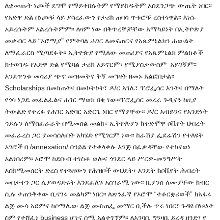
ለቋመጡት ነጮች ደግሞ የማይቀበሉትም የማይክዱትም አስደንጋጭ ውጤት ነበር፡፡
የአድዋ ድል በነጮቹ ላይ ያሳረፈውን የታሪክ ጠባሳ ጥቁሮቹ ረስተነዋል፡፡ እነሱ
አይረሱትም አልረሱትምም፡፡ ለዛም ነው በቅጥረኞቻቸው አማካይነት በኢትዮጵያ
መቃብር ላይ “ኦሮሚያ” የምትባል ሐገር ለመፍጠርና የአጼምኒልክን ሐውልት
ለማፈራርስ ሚጣደፉት፡፡ ኢትዮጵያ የሚለው መጠሪያና የአጼምኒልክ ምልክቶች
ክተወገዱ የአድዋ ድል የሚባል ታሪክ አይኖርም፣ የሚያስታውስም አይገኝም፡፡
እንደጥንቱ መሳሪያ ጭኖ መዝመትና ቅኝ መግዛት ዘመኑ አልፎበታል፡፡
Scholarships በመስጠትና በመኮትኮት፣ ዶ/ር እገሌ፣ ፕሮፌሰር እንትና በማለት
የጎሳ ነጋዴ መፈልፈልና ሐገር ማወክ በቂ ነው፡፡ፕሮፌሰር መረራ ጉዲናን ከዚያ
ትውልድ የተረፉ የሐገር አድባር አድርጌ ነበር የማያቸው፡፡ ዶ/ር አብይንና የአንድነት
ኅይሉን ለማስፈራራት በሚመስል መልክ፣ ኢትዮጵያን ከቀድሞዋ ሶቬየት ህብረት
መፈራረስ ጋር ያመሳሰሉበት አካሄድ የሚገርም ነው፡፡ ከራሽያ ፌደሬሽን የተለዩት
አገሮች በ /annexation/ በኅይል የተቀላቀሉ እንጅ በፈቃዳቸው የተከናወነ
አልነበረም፡፡ ኦሮሞ ከደቡብ ተነስቶ ወሎና ጎንደር ላይ ሥርዎ-መንግሥት
እስክሚመሰርት ድረስ የተጓዘውን የሕዝቦች ውህደት፣ እንደት ክሶቬየት ሕብረት
መበታተን ጋር ሊያወዳድሩት እንደፈለጉ አስገራሚ ነው፡፡ ቢያንስ ለሙያቸው ክብር
ሲሉ ተጠንቅቀው ቢናገሩ መልካም ነበር፡፡ ለጽንፈኛ የኦሮሞ “ተቆርቋሪወች” ክአፋሩ
ልጅ ሙሳ አደምና ከሶማሌው ልጅ ሙስጠፌ መማር ቢችሉ ጥሩ ነበር፣ ጉዳዩ በነጻነት
ስም የተሸፈነ business ሆነና ሰሚ አልተገኘም፡፡ ለአንባቢ ግንዛቤ ይረዳ ዘንድ፣ የ