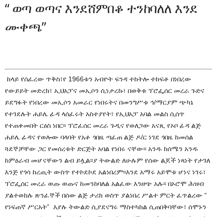
“
ወጣ ወጣና እንደሸምበቆ ተንከባለለ እንደ
ሙቀጫ”
ከላይ የሰፈረው ጥቅስ፣የ 1966ቱን አብዮት ፍንዳ ተከትሎ ተከፍቶ በነበረው
የውይይት መድረክ፣ ኢህአፓና መኢሶን ሲነታረኩ፣ በወቅቱ ፕሮፌሰር መረራ ጉድና
ይደግፉት የነበረው መኢሶን አመራር የነበሩትና በመንግሥቱ ኅ/ማርያም ጭካኔ
የተገደሉት ሐይሌ ፊዳ ላሰፈሩት አስተያየት፣ የኢህአፓ አባል መልስ ሲሰጥ
የተጠቀመበት ርዕስ ነበር፡፡ ፕሮፈሰር መረራ ጉዲና የወለጋው አናጺ የኦቦ ፊዳ ልጅ
ሐይሌ ፊዳና የወሎው ባላባት የአቶ ጎበዜ ጣፈጠ ልጅ ዶ/ር ነገደ ጎበዜ ከመሰል
ጓደኞቻቸው ጋር የመሰረቱት ድርጅት አባል የነበሩ ናቸው፡፡ አንዱ ከሰሜን አንዱ
ከምዕራብ መሆናቸውን ልብ ይሏል፡፡ያ ትውልድ ለሁሉም የሰው ልጆች ነጻነት የታገለ
እንጅ የጎሳ ከረጢት ውስጥ የተኮደኮደ አልነበረም፡፡እንደ አማሩ አይሞቱ ሆነና ነገሩ፣
ፕሮፌሰር መረራ ወጡ ወጡና ከመንከባለል አልፈው እንዘጭ አሉ፡፡ በኦሮሞ ሕዝብ
ያልተወከሉ ጽንፈኞች በሰው ልጅ ታሪክ ወስጥ ያልነበረ ሥልተ ምርት ፈጥልረው “
የነፍጠኛ ሥርአት” እያሉ ትውልድ ሲያደናግሩ ማስተካከል ሲጠበቅባቸው፣ ሰሞኑን