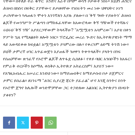
ናቸው፡፡ በተለይ ተራ ቁጥር አንድና አራት በጣም ወሳኝ ቦታወች ነበሩ፡፡ እኒህን ሐገርና
ሕዝብ በስስና በፍቅር ያያቸውና ይታዘዛቸው የነበሩትን መሪ ነው ህዋህትና ኦነግ
ታሪካቸውን ካላጠፋን ሞተን እንገኛለን እያሉ ያለው፡፡ በ ‘ቅኝ ግዛት የያዙትን’ ሕዝብ
ልጆች የመንግሥት ሥልጣን በማከፋፈላቸው ከአውሮጳው ቅኝ ግዥወች የተሻሉና
ሩህሩህ ‘ቅኝ ገዥ’ አያደርጋቸውም ትላላችሁ? “አሟሟቴን አሳምረው”፤ አያቴ በቀን
ሦሥት ጊዜ የሚጸልዩት ጸሎት ነበር፡፡ ፕሮፌሰር መረራ ጒድና ከኢትዮጵያዊነት ማማ
ላይ አወዳደቀወ ክፍቷል፤ አሟሟቴን ያሳምረው በሉ፡፡ የቀረንም ዕድሜ ትንሽ ነው፡፡
ይህች ታምረኛ ሀገር አጥፊወቿን እያጠፋች ጉዞዋን ትቀጥላለች፡፡ ያላትን በገፍ
የሰጠቻቸው ጽንፈኛ የኦሮሞ ልጆች ለጥፋቷ ሲሰለፉ፣ የቀይ ባህር አንበሶችን ከአፋር፣
የምራቅ ተርቦችን ከሶማሌ ቀስቅሶ ኢትዮጵያ አትፈርስም፤ እያሰኘ ነው፡፡
የእግዚአብሔር አሠራር እንድህ ነው፡፡ ከማይጠብቅና ከማይታሰብ ቦታ ይጀምርና
ታምር ይሰራል፡፡ ለነገሩማ “ሐገር ሲያረጅ ጃርት ያፈራል” ሆኖ እንጂ ስንትና ስንት
የኦሮሞ ጀግኖ ከሌሎች ወንድሞቻቸው ጋር ተጋድለው አልነበር ኢትዮጵያን በነጻነት
ያቆዩን?