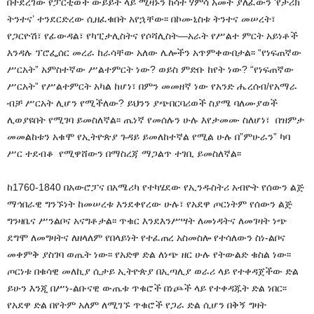
በተደረገው የፓርቲወች ውይይት ላይ ሚዛኑን ከሳተ ሃምሳ አመት ያለፈውን ‘የታሪክ
ትንተና’ ተንደርድረው ሲዘፈቁበት አየኋቸው፡፡ በኮሙኒስቱ ትንተና መሠረት፣
የጋርዮሽ፣ የፊውዳል፣ የካፒታሊስትና የሶሻሊስት—አራት የሥልተ ምርት አይነቶች
እንዳሉ ፕሮፌሰር መረራ ከራሳቸው አለው ሌሎችን አጥምቀውበታል፡፡ “የነፍጠኛው
ሥርአት” አምስተኛው ሥልተምርት ነው? ወይስ ምድቡ ከየት ነው? “የነፍጠኛው
ሥርአት” የሥልተምርት አካል ከሆነ፣ በምን መመዘኛ ነው የአንድ ሔረሰብ/የአማራ
ብቻ ሥርአት ሊሆን የሚችለው? ይህንን ያጭበርባሪወች ስያሜ ባለሙያወች
ሊወያዩበት የሚገባ ይመስለኛል፡፡ ጤነኛ የመሰሉን ሁሉ እየታመሙ ስለሆነ፣ በዝምታ
መመልከቱን አቁሞ የኢትዮጵያ ጉዳይ ይመለከተኛል የሚል ሁሉ በ”ምሁራን” ካባ
ሥር ተደብቆ የሚዋሸውን በማስረጃ ማጋልጥ ተገቢ ይመስለኛል፡፡
ከ1760-1840 በአውሮፓና በአሜሪካ የተካሄደው የኢንዱስትሪ አብዮት የሰውን ልጅ
ማኅበራዊ ግንኙነት ከመሠረቱ እንደቀየረው ሁሉ፣ የአደዋ ጦርነትም የሰውን ልጅ
ግንዛቤና ሥንልቦና አናግቶታል፡፡ ጥቁር እንደእንሥሣት ለመነዳትና ለመገዛት ነጭ
ደግሞ ለመግዛትና ለዘላለም የበላይነት የተፈጠረ አስመስሎ የተሳለውን ስነ-ልቦና
መቀምቅ ያስገባ ወጤት ነው፡፡ የአድዋ ድል ለነጭ ዘር ሁሉ የትውልድ ቁስል ነው፡፡
ጦርነቱ በቁሳዊ መለኪያ ሲታይ ኢትዮጵያ በኢጣሊያ ወራሪ ላይ የተቀዳጀችው ድል
ይሁን እንጂ በሥነ-ልቡናዊ ውጤቱ ጥቁሮች በነጮች ላይ የተቀዳጁት ድል ነበር፡፡
የአደዋ ድል በየትም አለም ለሚገኙ ጥቁሮች የጋራ ድል ሲሆን በቅኝ ግዛት