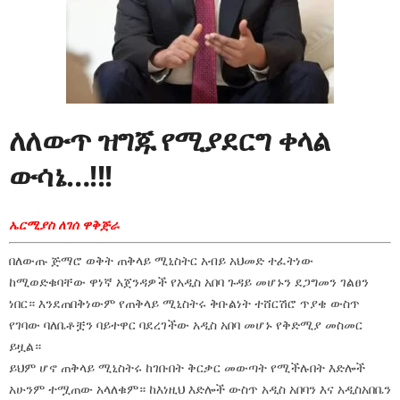
ለለውጥ ዝግጁ የሚያደርግ ቀላል
ውሳኔ…!!!
ኤርሚያስ ለገሰ ዋቅጅራ
በለውጡ ጅማሮ ወቅት ጠቅላይ ሚኒስትር አብይ አህመድ ተፈትነው
ከሚወድቁባቸው ዋነኛ አጀንዳዎች የአዲስ አበባ ጉዳይ መሆኑን ደጋግመን ገልፀን
ነበር። እንደጠበቅነውም የጠቅላይ ሚኒስትሩ ቅቡልነት ተሸርሽሮ ጥያቄ ውስጥ
የገባው ባለቤቶቿን ባይተዋር ባደረገችው አዲስ አበባ መሆኑ የቅድሚያ መስመር
ይዟል።
ይህም ሆኖ ጠቅላይ ሚኒስትሩ ከገቡበት ቅርቃር መውጣት የሚችሉበት እድሎች
አሁንም ተሟጠው አላለቁም። ከእነዚህ እድሎች ውስጥ አዲስ አበባን እና አዲስአበቤን