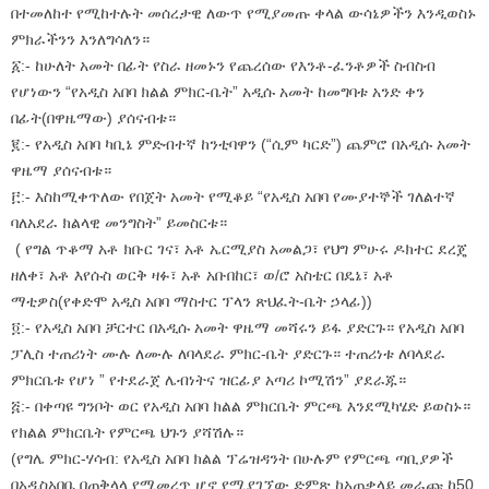
በተመለከተ የሚከተሉት መሰረታዊ ለውጥ የሚያመጡ ቀላል ውሳኔዎችን እንዲወስኑ
ምክራችንን እንለግሳለን።
፩:- ከሁለት አመት በፊት የስራ ዘመኑን የጨረሰው የእንቶ-ፈንቶዎች ስብስብ
የሆነውን “የአዲስ አበባ ክልል ምክር-ቤት” አዲሱ አመት ከመግባቱ አንድ ቀን
በፊት(በዋዜማው) ያሰናብቱ።
፪:- የአዲስ አበባ ካቢኔ ምድብተኛ ከንቲባዋን (“ሲም ካርድ”) ጨምሮ በአዲሱ አመት
ዋዜማ ያሰናብቱ።
፫:- እስከሚቀጥለው የበጀት አመት የሚቆይ “የአዲስ አበባ የሙያተኞች ገለልተኛ
ባለአደራ ክልላዊ መንግስት” ይመስርቱ።
( የግል ጥቆማ አቶ ክቡር ገና፣ አቶ ኤርሚያስ አመልጋ፣ የህግ ምሁሩ ዶክተር ደረጄ
ዘለቀ፣ አቶ እየሱስ ወርቅ ዛፉ፣ አቶ አቡበከር፣ ወ/ሮ አስቴር በዴኔ፣ አቶ
ማቲዎስ(የቀድሞ አዲስ አበባ ማስተር ፕላን ጽህፈት-ቤት ኃላፊ))
፬:- የአዲስ አበባ ቻርተር በአዲሱ አመት ዋዜማ መሻሩን ይፋ ያድርጉ። የአዲስ አበባ
ፓሊስ ተጠሪነት ሙሉ ለሙሉ ለባላደራ ምክር-ቤት ያድርጉ። ተጠሪነቱ ለባላደራ
ምክርቤቱ የሆነ ” የተደራጀ ሌብነትና ዝርፊያ አጣሪ ኮሚሽን” ያደራጁ።
፭:- በቀጣዩ ግንቦት ወር የአዲስ አበባ ክልል ምክርቤት ምርጫ እንደሚካሄድ ይወስኑ።
የክልል ምክርቤት የምርጫ ህጉን ያሻሽሉ።
(የግሌ ምክር-ሃሳብ: የአዲስ አበባ ክልል ፕሬዝዳንት በሁሉም የምርጫ ጣቢያዎች
በአዲስአበቤ በጠቅላላ የሚመረጥ ሆኖ የሚያገኘው ድምጽ ከአጠቃላይ መራጩ ከ50