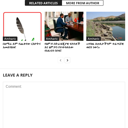
RELATED ARTICLES
MORE FROM AUTHOR
Amharic
Amharic
Amharic
በዐማራ ደም የጨቀየው ርእዮትና
የፅምዶ ስትራቴጂያዊ ፍላጎቶች
«ተከዜ ለሁለታችንም ተፈጥሯዊ
አመለካከቱ!
እና ፅምዶን የተቀላቀለው
ወሰን ነው!»
የአፋብን ክንፍ!
LEAVE A REPLY