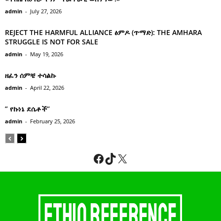
admin
-
July 27, 2026
REJECT THE HARMFUL ALLIANCE ፅምዶ (ጥማድ): THE AMHARA
STRUGGLE IS NOT FOR SALE
admin
-
May 19, 2026
ዘፈን ሰምቼ ተሳልኩ
admin
-
April 22, 2026
” የኩነኔ ደሴቶች’’
admin
-
February 25, 2026
Facebook
TikTok
X