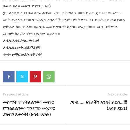
በመቶ በላይ መሆን ይኖርበታል።)
፮:- ለአዲስ አበባ በመቆርቆራቸው ምክንያት ግልጽ ጦርነት አውጀውባቸው እግረ-
ሙቅ ያጠለቁባቸውን የሕሊና እስረኞች ያለምንም ቅድመ ሁኔታ ይቅርታ ጠይቀውና
የሞራል ካሳ ከፍለው በአዲሱ አመት ዋዜማ ከእስር ይፍቷቸው። ይህን በማድረግ
እርሶም ከአምላኮትና ህሊናዎ ይታረቁ።
አዲስ-አበባ-ከስር-ትፈታ!
አዲስአበቤነት-ይለምልም!
ግዛት-የማስመለስ-ንቅናቄ!
Previous article
Next article
መስማት የማትፈልገው፣ መናገር
ጋይስ….. አገራችን እንዳትፈርስ…!!!
የማልፈልገው፣ ግን የግድ መነጋገር
(አሳዬ ደርቤ)
ያለብን እውነት! (አሰፋ ሀይሉ)