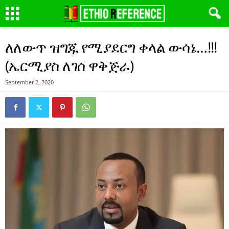
ለለውጥ ዝግጁ የሚያደርግ ቀላል ውሳኔ…!!!
(ኤርሚያስ ለገሰ ዋቅጅራ)
September 2, 2020