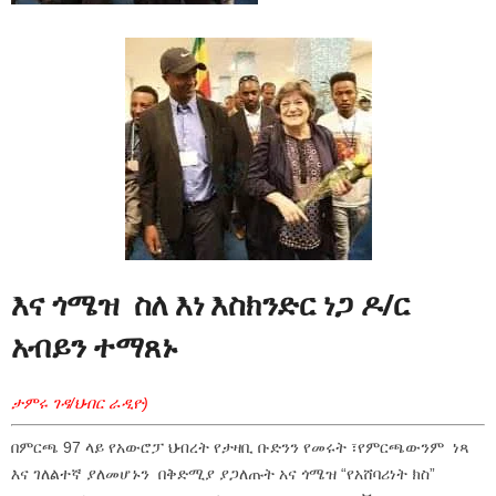
እና ጎሜዝ ስለ እነ እስክንድር ነጋ ዶ/ር
አብይን ተማጸኑ
ታምሩ ገዳ/ህብር ራዲዮ)
በምርጫ 97 ላይ የአውሮፓ ህብረት የታዛቢ ቡድንን የመሩት ፣የምርጫውንም ነጻ
እና ገለልተኛ ያለመሆኑን በቅድሚያ ያጋለጡት አና ጎሜዝ “የአሸባሪነት ክስ”