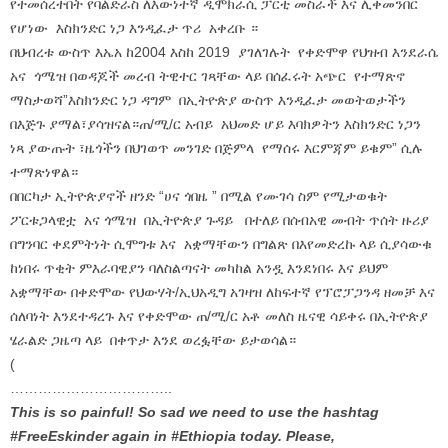
የተመሰረተበት የባልድራስ ለእውነተኛ ዲሞክራሲ ፓርቲ መስራች እና ሊቀመንበር
የሆነው እስክንድር ነጋ እንዲፈታ ጥሪ አቀረቡ ።
በህብረቱ ውስጥ እኤአ ከ2004 እስከ 2019 ያገለገሉት የቀድሞዋ የህዝብ እንደራሴ
አና ጎሜዝ በወዳጆች መረብ ትዊተር ገጻቸው ላይ በሰፈሩት አጭር የተማጽኖ
ማስታወሻ”እስክንድር ነጋ ዳግም በኢትዮጵያ ውስጥ እንዲፈታ መወትወታችን
በእጅጉ ያማል፣ያሳዝናል።ጠ/ሚ/ር አብይ አህመድ ሆይ እባክዎትን እስክንድር ነጋን
ነጻ ያውጡት ፣ዜጎችን በህገወጥ መንገድ በጅምላ የማሰሩ እርምጃም ይቁም” ሲሉ
ተማጽነዋል።
በበርካታ ኢትዮጵያኖች ዘንድ “ሀና ጎበዜ ” በሚል የሙገሳ ስም የሚታወቁት
ፖርቱጋላዊቷ አና ጎሜዝ በኢትዮጵያ ጉዳይ በተለይ በሰብአዊ መብት ጥሰት ዙሪያ
በግንባር ቀደምትነት ሲሞግቱ እና አቋማቸውን በግልጽ በእየመድረኩ ላይ ሲያሳውቁ
ከነበሩ ጥቂት ምእራባዊያን ባለስልጣናት መካከል አንዷ እንደነበሩ እና ይህም
አቋማቸው በቀድሞው የህውሃት/ኢህአዲግ አገዛዝ ለከፍተኛ የፕሮፓጋንዳ ዘመቻ እና
ሰለባነት እንደተዳረጉ እና የቀድሞው ጠ/ሚ/ር አቶ መለስ ዜናዊ ሳይቀሩ በኢትዮጵያ
ሄራልድ ጋዜጣ ላይ በቀጥታ እንደ ወረፏቸው ይታወሳል።
(
…………………………
…..
This is so painful! So sad we need to use the hashtag
#FreeEskinder again in #Ethiopia today. Please,