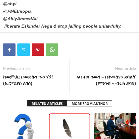
@abyi
@PMEthiopia
@AbiyAhmedAli
liberate Eskinder Nega & stop jailing people unlawfully.
Previous article
Next article
ከመምህር ዘመድኩን ጐን ነኝ!
አባ ብላ ገመዳ – በተመስገን ደሳለኝ
(ኤርሚያስ ለገሰ)
(ምንባብ – ብሩክ ይባስ)
RELATED ARTICLES
MORE FROM AUTHOR