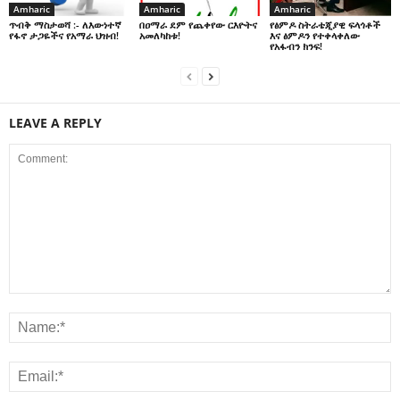
Amharic
Amharic
Amharic
በዐማራ ደም የጨቀየው ርእዮትና
የፅምዶ ስትራቴጂያዊ ፍላጎቶች
ጥብቅ ማስታወሻ :- ለእውነተኛ
አመለካከቱ!
እና ፅምዶን የተቀላቀለው
የፋኖ ታጋዬችና የአማራ ህዝብ!
የአፋብን ክንፍ!
LEAVE A REPLY