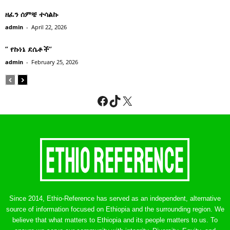
ዘፈን ሰምቼ ተሳልኩ
admin
-
April 22, 2026
” የኩነኔ ደሴቶች’’
admin
-
February 25, 2026
Facebook
TikTok
X
Since 2014, Ethio-Reference has served as an independent, alternative
source of information focused on Ethiopia and the surrounding region. We
believe that what matters to Ethiopia and its people matters to us. To