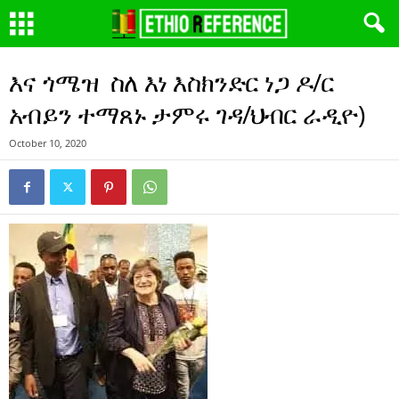
እና ጎሜዝ ስለ እነ እስክንድር ነጋ ዶ/ር
አብይን ተማጸኑ ታምሩ ገዳ/ህብር ራዲዮ)
October 10, 2020