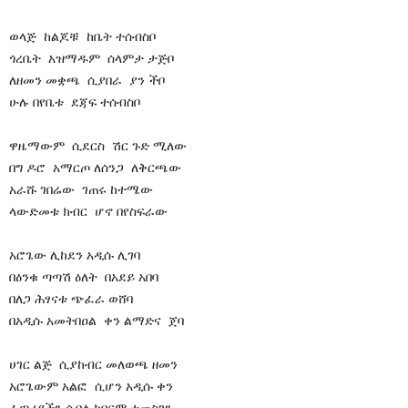
ወላጅ ከልጆቹ ከቤት ተሰብስቦ
ጎረቤት አዝማዱም ሰላምታ ታጅቦ
ለዘመን መቋጫ ሲያበራ ያን ችቦ
ሁሉ በየቤቱ ደጃፍ ተሰብስቦ
ዋዜማውም ሲደርስ ሽር ጉድ ሚለው
በግ ዶሮ አማርጦ ለሰንጋ ለቅርጫው
አራሹ ገበሬው ገጠሩ ከተሜው
ላውድመቱ ክብር ሆኖ በየስፍራው
አሮጌው ሊከደን አዲሱ ሊገባ
በዕንቁ ጣጣሽ ዕለት በአደይ አበባ
በለጋ ሕፃናቱ ጭፈራ ወሸባ
በአዲሱ አመትበዐል ቀን ልማድና ጀባ
ሀገር ልጅ ሲያከብር መለወጫ ዘመን
አሮጌውም አልፎ ሲሆን አዲሱ ቀን