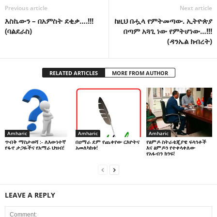
Previous article
Next article
እስኬውን – በአምስት ደቂቃ….!!!
ከዚህ በሗላ የምትመጣው. ኢትዮጵያ
(ባልደራስ)
በጣም አጓጊ ነው የምትሆነው…!!!
(ዳንኤል ክብረት)
RELATED ARTICLES
MORE FROM AUTHOR
Amharic
Amharic
Amharic
በዐማራ ደም የጨቀየው ርእዮትና
የፅምዶ ስትራቴጂያዊ ፍላጎቶች
ጥብቅ ማስታወሻ :- ለእውነተኛ
አመለካከቱ!
እና ፅምዶን የተቀላቀለው
የፋኖ ታጋዬችና የአማራ ህዝብ!
የአፋብን ክንፍ!
LEAVE A REPLY