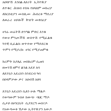
አበባዮሽ እንበል ለእናት ኢትዮጵያ
ለጥቁር ሕዝብ ተስፋ የዘላለም መኩሪያ
ለክርስቲያን ሙስሊሙ ሕብረቱ ማደሪያ
ለወራሪ ሀይሎች ቅዠት መቀበሪያ
ሀገሬ መሬትሽ ድንግል ምድር እንቁ
የውሀ ምንጮችሽ ውስጥሽ የሚፈልቁ
ካንቺ ቢፈልሱ ወጥተው የማይደርቁ
ጥምን የሚያረኩ ሀገር የሚያጠምቁ
ክረምት እያለፈ መስከረም ሲጠባ
ዘመንሽ ዘምኖ ልንል አደይ አባ
ለእንኳን አደረሰን ስንደርብ ካባ
በሰላምታው ቃና አበብሽ አበባ
እንኳን አደረሰን ሲለን ሁሉ ማልዶ
የወጣውም ገብቶ ከውጭ ባህር ማዶ
ሲታይ በሀገርቤት ሲያደርግ መሰናዶ
የአውዳመቱ ሽታው ኢትዮጵያን አውዶ