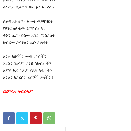
ፈጣሪያችን ሲባል ክበርም ተመስገን
ሰላምታ ሲለወጥ በእንኳን አደረሰን
ልጅና አዋቂው እመት ወይዛዝርቱ
የሀገር ጠባቂው ጀግና ሰራዊቱ
ቀኑን ሲያወድስው አቤት ማስደሰቱ
ከብረው ይቆዩልን ሲሉ ሕጻናቱ
እንቁ አበባችን ውዷ ሀገራችን
ኑሪልን በሰላም ሆነሽ ለክብራችን
እምዬ ኢትዮጵያ የእኛ እናታችን
እንኳን አደረሰን ሀበሾች ሁላችን !
በዘምሳሌ አብረሐም