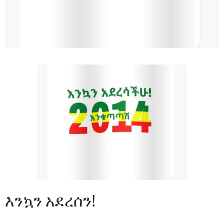
እንኳን አደረሰን!