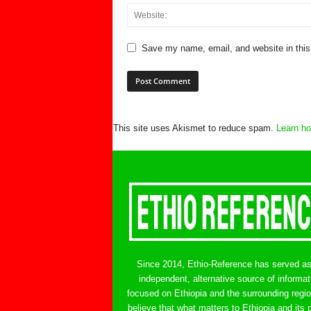
Save my name, email, and website in this
This site uses Akismet to reduce spam.
Learn ho
Since 2014, Ethio-Reference has served a
independent, alternative source of informat
focused on Ethiopia and the surrounding regi
believe that what matters to Ethiopia and its 