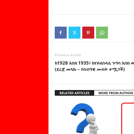
Previous article
ከ1928 እስከ 1935፣ ከሃይለስላሴ ጉግሳ እስከ ወ
(ደረጀ መላኩ – የሰብዓዊ መብት ተሟጋች)
RELATED ARTICLES
MORE FROM AUTHOR