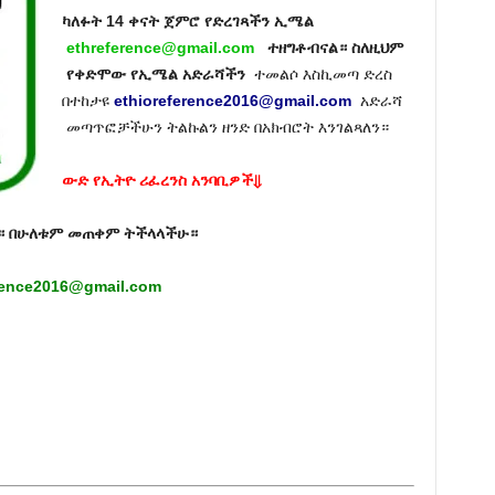
ካለፉት 14 ቀናት ጀምሮ የድረገጻችን ኢሜል
ethreference@gmail.com
ተዘግቶብናል። ስለዚህም
የቀድሞው የኢሜል አድራሻችን
ተመልሶ እስኪመጣ ድረስ
በተከታዩ
ethioreference2016@gmail.com
አድራሻ
መጣጥፎቻችሁን ትልኩልን ዘንድ በአክብሮት እንገልጻለን።
ውድ የኢትዮ ሪፈረንስ አንባቢዎች⇓
። በሁለቱም መጠቀም ትችላላችሁ።
rence2016@gmail.com