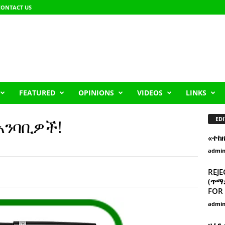
CONTACT US
FEATURED
OPINIONS
VIDEOS
LINKS
EDI
አንባቢዎች!
«ተከ
admi
REJE
(ጥማድ
FOR 
admi
ዘፈን