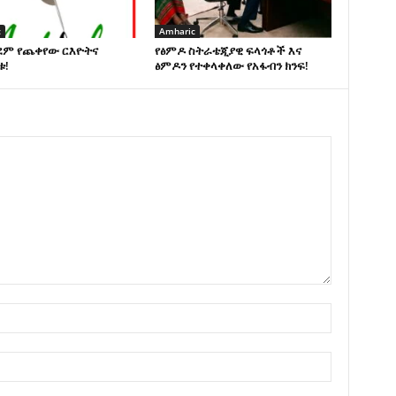
c
Amharic
ደም የጨቀየው ርእዮትና
የፅምዶ ስትራቴጂያዊ ፍላጎቶች እና
ቱ!
ፅምዶን የተቀላቀለው የአፋብን ክንፍ!