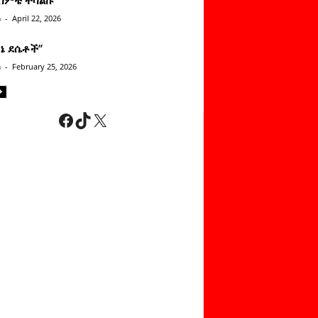
n
-
April 22, 2026
ነኔ ደሴቶች’’
n
-
February 25, 2026
Facebook
TikTok
X