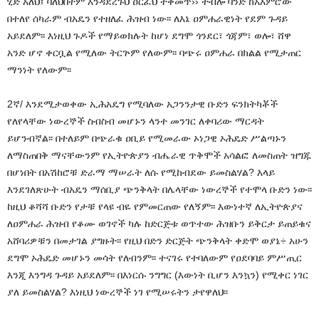
ሂድ አለህ፤ ባለህበትም እንዳደረጉህ ዐርፈህ ተቀመጥ›› ተብሎ ባንድ ከአእምሮው
በተለየ ሰካራም ብአዴን የተዘለፈ ሕዝብ ነው፡፡ ለእኔ ዐምሐራዊነት የደም ጉዳይ
አይደለም፡፡ እነዚህ ጉዶች የማይወክሉት ከሆነ ደግሞ ጎንደር፣ ጎጃም፣ ወሎ፣ ሸዋ
አንድ ሆኖ ቀርቧል የሚለው ትርጕም የለውም፡፡ ባጭሩ ዐምሐራ በክልል የሚታጠር
ማንነት የለውም፡፡
2ኛ/ እንደሚታወቀው ኢሕአዴግ የሚባለው አጋንንታዊ ቡድን ፍንክትካቾች
የለየላቸው ነውረኞች ስብስብ መሆኑን ላንተ መንገር ለቀባሪው ማርዳት
ይሆንብኛል፡፡ በተለይም በጭራቁ ዐቢይ የሚመራው ኦነጋዊ ኦሕዴድ ሥልጣኑን
ለማስጠበቅ ማናቸውንም የኢትዮጵያን ብሔራዊ ጥቅሞች አሳልፎ ለመስጠት ዝግጁ
በሆነበት በአሽከሮቹ ድራማ ማሠራት ለሱ የሚከብደው ይመስልሃል? እላይ
እንደገለጽሁት ብአዴን ማሰቢያ ጭንቅላት በሌላቸው ነውረኞች የተሞላ ቡድን ነው፡፡
ከዚህ ቆሻሻ ቡድን የታቹ የላዩ ብዬ የምመርጠው የለኝም፡፡ እውነተኛ ለኢትዮጵያና
ለዐምሐራ ሕዝብ የቆሙ ወገኖች ካሉ ከድርጅቱ ወጥተው ሕዝቡን ይቅርታ ይጠይቁና
አሸባሪዎቹን በመታገል ያግዙት፡፡ የዚህ በድን ድርጅት ጭንቅላት ቀድሞ ወያኔ÷ አሁን
ደግሞ ኦሕዴድ መሆኑን መሳት የለብንም፡፡ ተናገሩ የተባለውም የዐደባባይ ምሥጢር
እንጂ እንግዳ ጉዳይ አይደለም፡፡ በእነርሱ ንግግር (እውነት ቢሆን እንኳን) የሚቀር ነገር
ያለ ይመስልሃል? እነዚህ ነውረኞች ነገ የሚሠሩትን ታየዋለህ፡፡