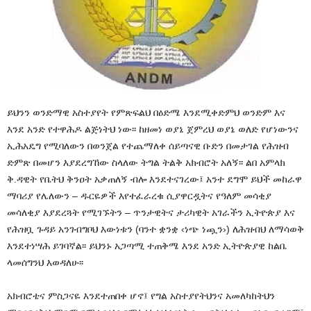
ይህንን ወንድማዊ አስተያየት የምጽፍልህ በዕድሜ እንደሚቀድምህ ወንድም እና
እንደ አንድ የተዋሕዶ ልጅነትህ ነው፡፡ ከዘመነ ወያኔ ጀምረህ ወያኔ ወለድ የሆነውንና
ኢሕአዴግ የሚባለውን በወንጀል የተጨማለቀ ሰይጣናዊ ቡድን በመታገል የሕዝብ
ድምጽ በመሆን እያደረግኸው ስላለው ትግል ትልቅ አክብሮት አለኝ፡፡ ልበ አምላክ
ቅ.ዳዊት የቤትህ ቅንዐት አቃጠለኝ ብሎ እንደተናገረው፤ አንተ ደግሞ ይህች መከራዋ
ማባሪያ የሌለውን – ዱርዬዎች እየተፈራረቁ ሲያዋርዷትና የዓለም መሳቂያ
መሳለቂያ እያደረጓት የሚገኙትን – ጥንታዊትና ታሪካዊት አገራችን ኢትዮጵያ እና
የሕዝቧ ጉዳይ አንገብግቦህ እውነቱን (ባንተ ቋንቋ ‹ነጭ ነጯን›) ለሕዝብህ ለማሳወቅ
እንደተነሣሕ ይገባኛል፡፡ ይህንኑ አጋጣሚ ተጠቅሜ እንደ አንድ ኢትዮጵያዊ ከልቤ
ላመሰግንህ እወዳለሁ፡፡
አክብሮቴና ምስጋናዬ እንደተጠበቀ ሆኖ፤ የግል አስተያየትህንና አመለካከትህን