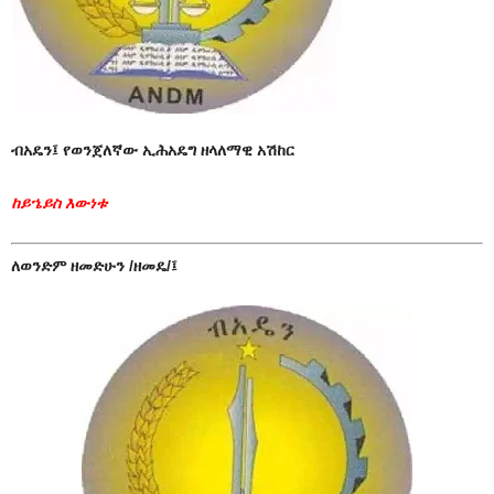
ብአዴን፤ የወንጀለኛው ኢሕአዴግ ዘላለማዊ አሽከር
ከይኄይስ እውነቱ
ለወንድም ዘመድሁን /ዘመዴ/፤