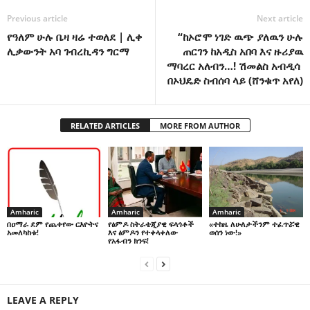
Previous article
Next article
የዓለም ሁሉ ቤዛ ዛሬ ተወለደ | ሊቀ
“ከኦሮሞ ነገድ ዉጭ ያለዉን ሁሉ
ሊቃውንት አባ ገብረኪዳን ግርማ
ጠርገን ከአዲስ አበባ እና ዙሪያዉ
ማባረር አለብን…! ሽመልስ አብዲሳ
በኦህዴድ ስብሰባ ላይ (ሸንቁጥ አየለ)
RELATED ARTICLES
MORE FROM AUTHOR
Amharic
Amharic
Amharic
በዐማራ ደም የጨቀየው ርእዮትና
የፅምዶ ስትራቴጂያዊ ፍላጎቶች
«ተከዜ ለሁለታችንም ተፈጥሯዊ
አመለካከቱ!
እና ፅምዶን የተቀላቀለው
ወሰን ነው!»
የአፋብን ክንፍ!
LEAVE A REPLY