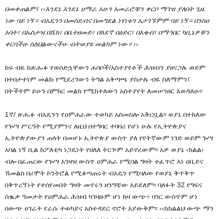
በመቀጠልም፤ ‹‹እንደኔ እንደኔ ዐማራ አሁን አመራሮቹን ቀርቦ ማገዝ ያለበት ጊዜ
ነው ባይ ነኝ። ብአዴንን በመስደብና በመግደል ነፃነቱን አታገኙምም ባይ ነኝ። በንስሀ
አባት፣ በኡስታዝ በሼክ፣ በቤተዘመድ፣ በጓደኛ በዕድር፣ በእቁብ፣ በማኅበር ካቢኔዎቹን
ቀርባችሁ ስለህልውናችሁ ብትወያዩ መልካም ነው። ››
ከፍ ብዬ ከጽሑፉ የወሰድኋቸውን ሐሳቦች/አስተያየቶች ሕዝብን ያዘናጋሉ ወይም
በተበታተነም መልኩ የሚደረገውን ትግል አቅጣጫ ያስታሉ ብዬ ስለማምን፤
በትችትም ይሁን በምክር መልክ የሚከተለውን አስተያየት ለመሠንዘር እወዳለሁ፡፡
1ኛ/ ጽሑፉ ብአዴንን የዐምሐራው ተወካይ አስመስሎ አቅርቧል፡፡ ወያኔ በተከለው
የጐሣ ሥርዓት የሚያምንና ለዚህ በተግባር ተባባሪ የሆነ ሁሉ የኢትዮጵያና
ኢትዮጵያውያን ጠላት በመሆኑ ኢትዮጵያ ውስጥ ያለ የየትኛውም ነገድ ወይም ጐሣ
አባል ነኝ ቢል ከፖለቲካ ነጋዴነት የዘለለ ትርጕም አይኖረውም፡፡ አዎ ወያኔ ‹ክልል›
ብሎ በፈጠረው የጐሣ አገዛዝ ውስጥ ዐምሐራ የሚባል ግዛት ተፈጥሮ እነ ዐቢይና
ሽመልስ በሪሞት ኮንትሮል የሚቆጣጠሩት ብአዴን የሚባለው የወያኔ ቅጥቅጥ
በቅጥረኝነት የተሰየመበት ግዛት መኖሩን ዘንግቼው አይደለም፡፡ ባለፉት 32 የግፍና
ሰቈቃ ዓመታት የዐምሐራ ሕዝብ ካገዛዙም ሆነ ከዛ ውጭ÷ ባገር ውስጥም ሆነ
በውጭ ሀገራት የራሱ ተወካይና አስተዳደር ኖሮት አያውቅም፡፡ ‹‹ከክልልህ ውጭ ማን