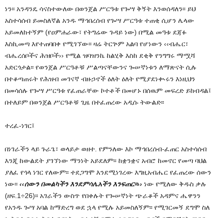
ነን፡፡ አንዳንዴ ሳናስተውለው በወንጀል ሥርዓቱ የጐሣ ቅኝት እንወሰዳለን፡፡ ይህ
አስተሳሰብ ይመስለኛል አንዱ ማኅበረሰብ የጐሣ ሥርዓቱ ተጠቂ ሲሆን ሌላው
አይመለከተኝም (የዐምሐራው፣ የትግሬው ጉዳይ ነው) በሚል መዓቱ ደጃፉ
እስኪመጣ እየተጠባበቀ የሚገኘው፡፡ ዛሬ ትርጕም አልባ የሆነውን ‹‹ብሔር፣
ብሔረሰቦችና ሕዝቦች›› የሚል ዝባዝንኬ ከልሂቅ እስከ ደቂቅ የንግግሩ ማሟሻ
አድርጎታል፡፡ የወንጀል ሥርዓቶቹ ሥልጣናቸውንና ጐሠኛነቱን ለማጽናት ሲሉ
በተቆጣጠሩት የሕዝብ መገናኛ ብዙኃኖች ዕለት ዕለት የሚያደነቊሩን እነዚህን
በመሳሰሉ የጐሣ ሥርዓቱ የፈጠራቸው ኮተቶች በመሆኑ በሰዉም መፍረድ ይከብዳል፤
በተለይም በወንጀል ሥርዓቶቹ ጊዜ በተፈጠረው አዲሱ ትውልድ፡፡
ተረፈ-ነገር፤
በነገራችን ላይ ጉራጌ፣ ወላይታ ወዘተ. የምንለው እኮ ማኅበረሰብ-ፈጠር አስተሳሰብ
እንጂ ከውልደት ያገኘነው ማንነት አይደለም፡፡ ከቋንቋና አብሮ ከመኖር የመጣ ባህል
ያለፈ የጎላ ነገር የለውም፡፡ ተደጋግሞ እንደሚነገረው እግዚአብሔር የፈጠረው ሰውን
ነው፡፡
‹‹ሰውን በመልካችን እንደምሳሌአችን እንፍጠር፡፡››
ነው የሚለው ቅዱስ ቃሉ
(ዘፍ.1÷26)፡፡ አገራችን ውስጥ የበቀሉት የጐሠኛነት ጭራቆች አዳምና ሔዋንን
የአንዱ ጐሣ አባል ከማድረግ ወደ ኋላ የሚሉ አይመስለኝም፡፡ የሚገርመኝ ደግሞ ስለ