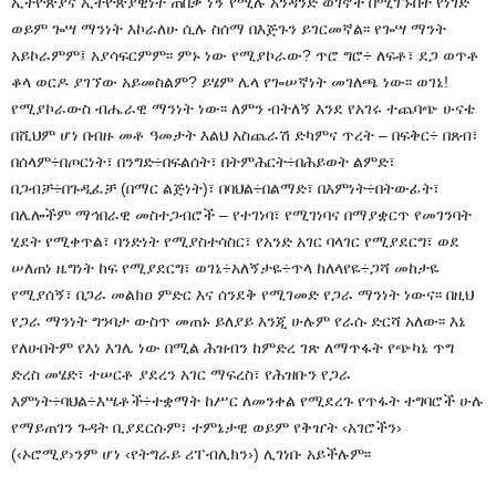
ኢትዮጵያና ኢትዮጵያዊነት ጠበቃ ነኝ የሚሉ አንዳንድ ወገኖች በሚገኙበት የነገድ
ወይም ጐሣ ማንነት እኮራለሁ ሲሉ ስሰማ በእጅጉን ይገርመኛል፡፡ የጐሣ ማንት
አይኮራምም፤ አያሳፍርምም፡፡ ምኑ ነው የሚያኮራው? ጥሮ ግሮ÷ ለፍቶ፣ ደጋ ወጥቶ
ቆላ ወርዶ ያገኘው አይመስልም? ይሄም ሌላ የጐሠኛነት መገለጫ ነው፡፡ ወገኔ!
የሚያኮራውስ ብሔራዊ ማንነት ነው፡፡ ለምን ብትለኝ እንደ የአገሩ ተጨባጭ ሁናቴ
በሺህም ሆነ በብዙ መቶ ዓመታት እልህ አስጨራሽ ድካምና ጥረት – በፍቅር÷ በጸብ፣
በሰላም÷በጦርነት፣ በንግድ÷በፍልሰት፣ በትምሕርት÷በሕይወት ልምድ፣
በጋብቻ÷በጉዲፈቻ (በማር ልጅነት)፣ በባህል÷በልማድ፣ በእምነት÷በትውፊት፣
በሌሎችም ማኅበራዊ መስተጋብሮች – የተገነባ፣ የሚገነባና በማያቋርጥ የመገንባት
ሂደት የሚቀጥል፣ ባንድነት የሚያስተሳስር፣ የአንድ አገር ባላገር የሚያደርግ፣ ወደ
ሠለጠነ ዜግነት ከፍ የሚያደርግ፣ ወገኔ÷አለኝታዬ÷ጥላ ከለላየዬ÷ጋሻ መከታዬ
የሚያሰኝ፣ በጋራ መልክዐ ምድር እና ሰንደቅ የሚገመድ የጋራ ማንነት ነውና፡፡ በዚህ
የጋራ ማንነት ግንባታ ውስጥ መጠኑ ይለያይ እንጂ ሁሉም የራሱ ድርሻ አለው፡፡ እኔ
የለሁበትም የእነ እገሌ ነው በሚል ሕዝብን ከምድረ ገጽ ለማጥፋት የጭካኔ ጥግ
ድረስ መሄድ፣ ተሠርቶ ያደረን አገር ማፍረስ፣ የሕዝቡን የጋራ
እምነት÷ባህል÷እሤቶች÷ተቋማት ከሥር ለመንቀል የሚደረጉ የጥፋት ተግባሮች ሁሉ
የማይጠገን ጉዳት ቢያደርሱም፣ ተምኔታዊ ወይም የቅዠት ‹አገሮችን›
(‹ኦሮሚያ›ንም ሆነ ‹የትግራይ ሪፐብሊክን›) ሊገነቡ አይችሉም፡፡