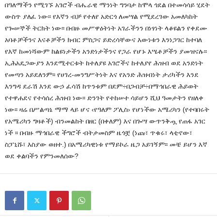
በዓለማችን የሚገኙ አገሮች ብሔራዊ ማንነት ግንባታ ከሞላ ጎደል በተመሳሳይ ሂደት
ውስጥ ያለፈ ነው፡፡ የእኛን ብቻ የተለየ አድርጎ ለመሣል የሚደረገው አመለካከት
የጐሠኞች ትርክት ነው፡፡ በብዙ መሥዋዕትነት አገራችንን በነፃነት ላቆዩልን የቀደሙ
አባቶቻችንና እናቶቻችን ክብር ምስጋና ይድረሳቸውና እውነቱን እንነጋገር ከተባለ
የእኛ ከመነሻውም ከልዩነታችን አንድነታችንና የጋራ የሆኑ እሤቶቻችን ያመዝናሉ፡፡
ኢሕአዴጋውያን እንደሚተርቱት ከተለያዩ አገሮችና ከተለያየ ሕዝብ ወደ አንድነት
የመጣን አይደለንም፡፡ የሀገረ-መንግሥትነት እና የአንድ ሕዝብነት ታሪካችን እንደ
እንግዳ ደራሽ እንደ ውኃ ፈሳሽ ከጥንቱም በደም÷በጋብቻ÷በማኅበራዊ ሕይወት
የተዋሐደና የተሳሰረ ሕዝብ ነው፡፡ ድንገት የተከሠተ ሳይሆን ሺህ ዓመታትን የዘለቀ
ነው፡፡ ዛሬ በሥልጣኔ ማማ ላይ ሆና ‹የዓለም ፖሊስ› የሆነችው አሜሪካን (የተባበሩት
የአሜሪካን ግዛቶች) ብንመልከት በዘር (በቀለም) እና በጐሣ ውጥንቅጧ የጠፋ አገር
ነች ፡፡ በብዙ ማኅበራዊ ችግሮች ብትታመስም ዜጎቿ (ነጩ፣ ጥቁሩ፣ ላቲኖው፣
ስፓኒሹ፣ እስያው ወዘተ.) በአሜሪካዊነቱ የማይኮራ ዜጋ አይገኝም፡፡ መቼ ይሆን እኛ
ወደ ቀልባችን የምንመለሰው?