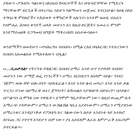
ያለውን ‹ፖለቲካ› ካልነው) በእነዚህ ሽብርተኞች እና በጭፍሮቻቸው የሚደረጉ
ማናቸውም ድርጊቶች በጥርጣሬ ሳይሆን ካለማመን መጀመር ይኖርበታል፡፡ ከበቂ በላይ
ተግባራዊ ምስክሮችና የሕይወት ተሞክሮዎች አሉንና፡፡ አንተም ዘመዴ ብአዴን
የዐምሐራ ሕዝብ ቀንደኛ ጠላት መሆኑን እና ከዚህ ድርጅትና አመራሩ ምንም
እንደማይጠበቅ ደጋግመህ ዝግጅት ማቅረብህን አስታውሳለሁ፡፡
ወንድማችን ዘመድሁን ‹‹የባሕርዳሩ ስብሰባ›› በሚል ርእስ በባሕርዳር የተደረገውን
ስብሰባ አስመልክቶ የሚከተለውን ብሏል፤
‹‹…ሲጠቃለል፦
የትናንቱ የባህርዳር ስብሰባ ዐማራ አንድ ሁኖ የታየበት ስብሰባ
መሆኑን ነው ታማኟ ወፌ የነገረችኝ። ዐማራ ክርስቲያን እስላም ሳይል፣ ጎንደር
ጎጃም፣ ወሎ ሸዋ ብሎ በጎጥ ሳይከፋፈል። እንደ አንድ ልብ መካሪ፣ እንደ አንድ ቃል
ተናጋሪ ሆነው በዐማራዊ ወኔና ጀግንነት፣ ለሽመልስ ሳያጎበድዱ በድፍረት፣ በኃይልና
በሥልጣን ሲሞግቱ ነው የዋሉት። ደግሞም ግዴታቸውም ነው። ከዚህ ውጪም ሌላ
አማራጭ የላቸውም። ዐማራን ውሽልሽል ካቢኔ አያድነውም። ዐማራን የሚያድነው
ዐማራነቱና እንዲህ ነቅቶ የፖለቲካ እና ኅልውናውን ለይቶ አንድነቱ ላይ አተኩሮ
ከነፍጡ ጋር የተነሣ እንደሆን ብቻ ነው። ያኔ አይደለም ለራሱ ለምሥራቅ አፍሪካም
ይተርፋል።››