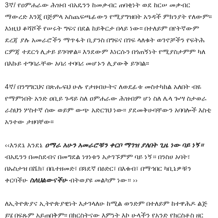
3ኛ/ የዐምሐራው ሕዝብ ብአዴንን ከመቃብር ጠባቂነት ወደ ከርሠ መቃብር
ማውረድ እንጂ በጅምላ አስጨፍጫፊውን የሚያግዝበት አንዳች ምክንያት የለውም፡፡
እነዚህ ቆሻሾች የሠሩት ግፍና በደል ከይቅርታ በላይ ነው፡፡ በተለይም በየትኛውም
ደረጃ ያሉ አመራሮችን ማጥፋት ቢያንስ በግፍና በገፍ ላለቁት ወገኖቻችን የፍትሕ
ርምጃ ተደርጎ ሊታይ ይገባዋል፡፡ እንደውም እነርሱን በጎጠኝነት የሚያስታምም ካለ
በእኩይ ተግባራቸው አባሪ ተባባሪ መሆኑን ሊያውቅ ይገባል፡፡
4ኛ/ በንግግርህና በጽሑፍህ ሁሉ የታዘብሁትና ለወደፊቱ መስተካከል አለበት ብዬ
የማምነበት አንድ ዐቢይ ጉዳይ ስለ ዐምሐራው ሕዝብም ሆነ ስለ ሌላ ጐሣ ስታወራ
ራስህን ሦስተኛ ሰው ወይም ውጭ አድርገህ ነው፡፡ ያደመቅሁባቸውን አባባሎች እስቲ
አንተው ታዘባቸው፡፡
‹‹እንደኔ እንደኔ
ዐማራ አሁን አመራሮቹን ቀርቦ ማገዝ ያለበት ጊዜ ነው ባይ ነኝ።
ብአዴንን በመስደብና በመግደል ነፃነቱን አታገኙምም ባይ ነኝ። በንስሀ አባት፣
በኡስታዝ በሼክ፣ በቤተዘመድ፣ በጓደኛ በዕድር፣ በእቁብ፣ በማኅበር ካቢኔዎቹን
ቀርባችሁ
ስለህልውናችሁ
ብትወያዩ መልካም ነው። ››
ለኢትዮጵያና ኢትዮጵያዊነት እታገላለሁ ከሚል ወንድም በተለይም ከተዋሕዶ ልጅ
ይሄ በፍጹም አይጠበቅም፡፡ በክርስትናው እምነት እኮ ሁላችን የአንድ የክርስቶስ ዘር