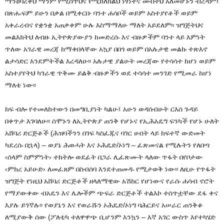
ማንፀባረቅህ ማንም የሚሰጥህና የሚከለክልህ ነፃነትና መብትህ አለመሆኑን ብረዳም፤
በጽሑፍም ይሁን በቃል በሚቀርቡ ባንተ ሐሳቦች ወይም አስተያየቶች ወይም
አቀራረብና የቋንቋ አጠቃቀም ሁሉ እስማማለሁ ማለት አይደለም፡፡ ዝግጅትህና
መልእክትህ ለብዙ ኢትዮጵያውያን ከመድረሱ እና ብዙዎችም ባንተ ላይ እምነት
ጥለው አገራዊ መረጃ ከማቀበላቸው አኳያ በበጎ ወይም በአሉታዊ መልኩ ተጽእኖ
ልታሳድር እንደምትችል እረዳለሁ፡፡ አሉታዊ ያልሁት መረጃው የተሳሳተ ከሆነ ወይም
አስተያየትህ ካገራዊ ጥቅሙ ይልቅ ብዙዎችን ወደ ተሳሳተ መንገድ የሚመራ ከሆነ
ማለቴ ነው፡፡
ከፍ ብሎ የተመለከተውን በመግቢያነት ካልሁ፤ አሁን ወዳሰብሁት ርእሰ ጉዳይ
በቀጥታ እገባለሁ፡፡ ሰሞኑን ለኢትዮጵያ ጠንቅ የሆኑና የኢሕአዴግ ፍንካች የሆኑ ሁለት
አሸባሪ ድርጅቶች (ሕዝባችንን በገፍ ካስፈጁና ባገር ሀብት ላይ ከፍተኛ ውድመት
ካደረሱ በኋላ) – ወያኔ ሕወሓት እና ኦሕዴድ/ኦነግ – ፈጽመናል የሚሉትን የለበጣ
‹ሰላም ስምምነት› ተከትሎ ወደፊት በጋራ ሊፈጽሙት ላለው ጥፋት በየቦታው
‹ምክረ አይሁድ› ለመፈጸም በስብሰባ እንደተጠመዱ የሚታወቅ ነው፡፡ ለዚሁ የጥፋት
ዝግጅት የነዚህ አሸባሪ ድርጅቶች ዘላለማዊው አሽከር የሆነውና የራሱ ሐሳብ ኖሮት
የማያውቀው ብአዴን እና ሌሎችም ጭፍራ ድርጅቶች ተልእኮ ተሰጥቷቸው ደፋ ቀና
እያሉ ይገኛሉ፡፡ የወያኔን እና የወራሹን ኦሕዴድ/ኦነግ ባሕርይና አሠራር ጠንቅቆ
ለሚያውቅ ሰው (ፖለቲካ ተለዋዋጭ ቢሆንም እንኳን – እኛ አገር ውስጥ እየተካሄድ