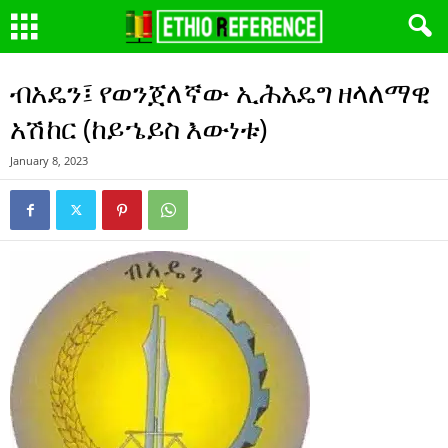
ብአዴን፤ የወንጀለኛው ኢሕአዴግ ዘላለማዊ
አሽከር (ከይኄይስ እውነቱ)
January 8, 2023