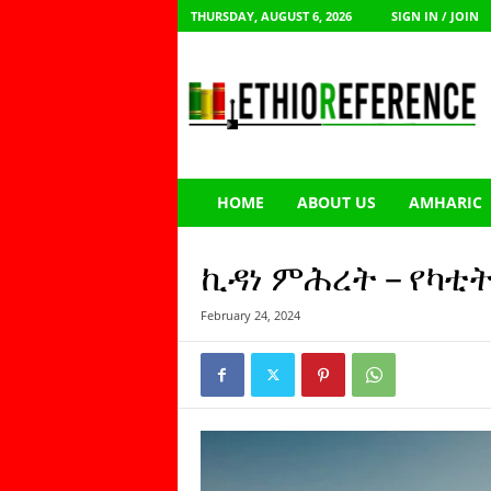
THURSDAY, AUGUST 6, 2026
SIGN IN / JOIN
E
t
h
i
o
R
e
HOME
ABOUT US
AMHARIC
f
e
r
ኪዳነ ምሕረት – የካቲት
e
n
February 24, 2024
c
e