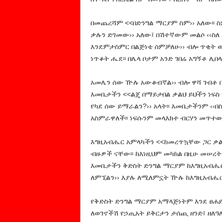
በመጨረሻም <<በድንግል ማርያም ስም›› አለው፡፡ 
ቃሉን ድገመው›› አለው፤ በሽተኛውም መልሶ ‹‹ስለ 
እንደምታስምር በልጅነቴ ሰምቻለሁ›› ብሎ ጥቂት ወ
ነጥቆት ሔደ፡፡ በሌላ ቦታም አንድ ገበሬ አግኝቶ ሊበላ
አመሌን ሰው ዅሉ አውቆብኛል›› ብሎ ዋሻ ገብቶ 
እመቤታችን <<ልጄ በማይታበል ቃልህ ይህችን ነፍስ 
የካደ ሰው ይማራልን?›› አላት፡፡ እመቤታችንም ‹‹
አስምራዋለች፡፡ ነፍሱንም መላእክተ ብርሃን መጥተው
እግዚአብሔር አምላካችን <<ከመረጥኳቸው ጋር ቃል 
ብዙዎች
ናቸው፡፡ ከእነዚህም መካከል በዚሁ መሠረት
እመቤታችን
ቅድስት ድንግል ማርያም ከእግዚአብሔር
ለምኚልን›› እያሉ
ለሚለምኗት ዅሉ ከእግዚአብሔር 
የቅድስት ድንግል ማርያም አማላጅነትም እንደ ፀሐይ 
ለወገኖችሽ የኃጢአት ይቅርታን ታሰጪ ዘንድ፤ ዘለ