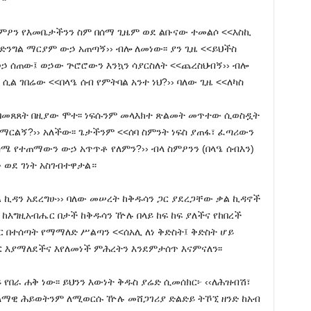
ስምዖን የእመቤታችንን ስም በሰማ ጊዜም ወደ ልቡናው ተመልሶ <<እስኪ
ድንግል ማርያም ውኃ አጠጣኝ›› ብሎ ለመነው፡፡ ያን ጊዜ <<ይህችስ
ኃ ሰጠው፤ ወኃው ጕሮሮውን እንኳን ሳያርስለት <<ጨረስህብኝ›› ብሎ
 ሲል ገበሬው <<በላዔ ሰብ የምትባል አንተ ነህ?›› ባለው ጊዜ <<ለካስ
በመጸጸት በዚያው ሞተ፡፡ ነፍሱንም መላእክተ ጽልመት መጥተው ሲወስዷት
ማርልኝ?›› አለችው፡፡ ጌታችንም <<ሰባ ስምንት ነፍስ ያጠፋ፣ ፈጣሪውን
በስሜ የተጠማውን ውኃ አጥጥቶ የለምን?›› ብላ ስምዖንን (በላዔ ሰብእን)
 ወደ ገነት አስገብተዋታል።
ኪዳን አደረግሁ›› ባለው መሠረት ከቅዱሳን ጋር ያደረጋቸው ቃል ኪዳኖች
 ከእግዚአብሔር በታች ከቅዱሳን ዅሉ በላይ ከፍ ከፍ ያለችና የከበረች
 በተሰጣት የማማለድ ሥልጣን <<ሰአሊ ለነ ቅድስት፤ ቅድስት ሆይ
እያማለደችና እየለመነች ምሕረትን እንደምታሰጥ እናምናለን፡፡
የበራ ሐቅ ነው፡፡ ይህንን እውነት ቅዱስ ያሬድ ሲመሰክር፦ ‹‹ለሕዝብሽ፣
ዓለማዊ ሕይወትንም ለሚወርሱ ዅሉ መሸጋገሪያ ድልድይ ትኾኚ ዘንድ ከአብ