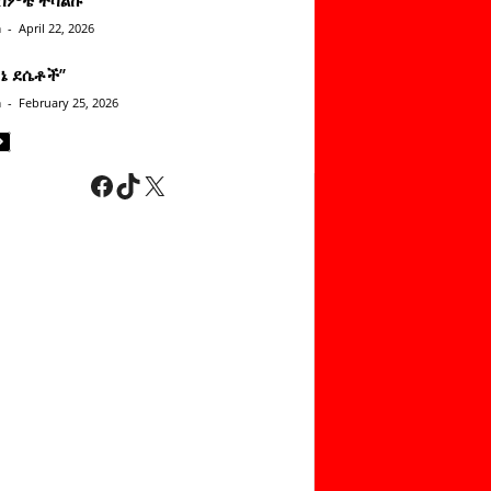
n
-
April 22, 2026
ነኔ ደሴቶች’’
n
-
February 25, 2026
Facebook
TikTok
X