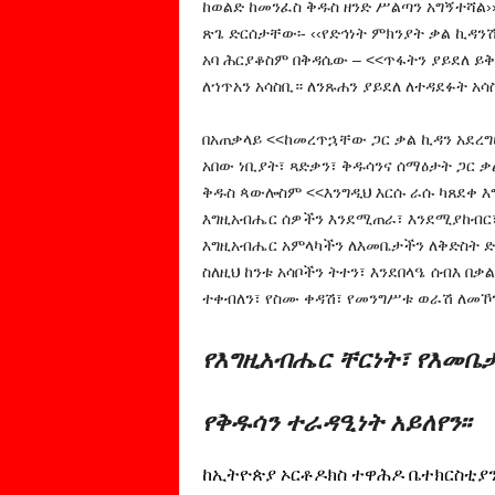
ከወልድ ከመንፈስ ቅዱስ ዘንድ ሥልጣን አግኝተሻል›› 
ጽጌ ድርሰታቸው፡- ‹‹የድኅነት ምክንያት ቃል ኪዳንሽ 
አባ ሕርያቆስም በቅዳሴው – <<ጥፋትን ያይደለ ይቅ
ለኀጥአን አሳስቢ። ለንጹሐን ያይደለ ለተዳደፉት አሳስ
በአጠቃላይ <<ከመረጥኋቸው ጋር ቃል ኪዳን አደረግ
አበው ነቢያት፣ ጻድቃን፣ ቅዱሳንና ሰማዕታት ጋር ቃል
ቅዱስ ጳውሎስም <<እንግዲህ እርሱ ራሱ ካጸደቀ
እግዚአብሔር ሰዎችን እንደሚጠራ፣ እንደሚያከብር፣ 
እግዚአብሔር አምላካችን ለእመቤታችን ለቅድስት ድን
ስለዚህ ከንቱ አሳቦችን ትተን፣ እንደበላዔ ሰብእ በ
ተቀብለን፣ የስሙ ቀዳሽ፣ የመንግሥቱ ወራሽ ለመኾን
የእግዚአብሔር ቸርነት፣ የእመቤ
የቅዱሳን ተራዳዒነት አይለየን፡፡
ከኢትዮጵያ ኦርቶዶክስ ተዋሕዶ ቤተክርስቲያን