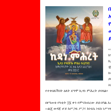
‹
ከ
ኪ
፹
ከ
ይ
አ
የተቀበለችበት ዕለት ደግሞ ኪዳነ ምሕረት ይባላል፡፡
በየዓመቱ የካቲት ፲፮ ቀን የምናከብረው ይህ በዓል 
‹‹ልጄ ወዳጃ ሆይ ከሥጋዬ ሥጋ፣ ከነፍሴ ነፍስ ነሥተ