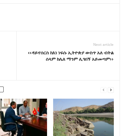
Next article
‹‹ዳይኖሰርስ ከእነ ነፍሱ ኢትዮጵያ ውስጥ አለ ብትል
ሰላም ከሌለ ማንም ሊጎበኝ አይመጣም››