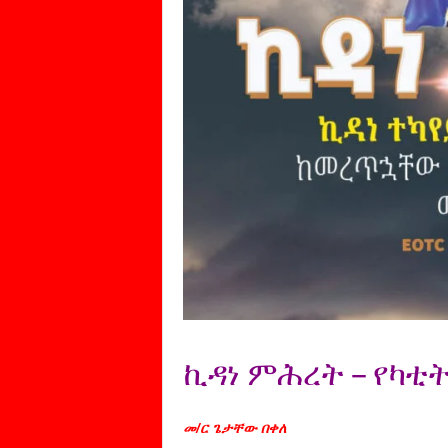
ኪዳነ ምሕረት – የካቲት
መ/ር ጌታቸው በቀለ