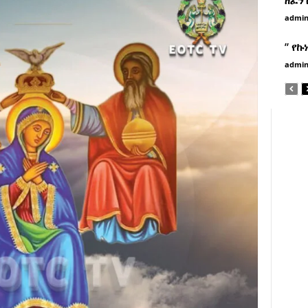
admi
” የኩ
admi