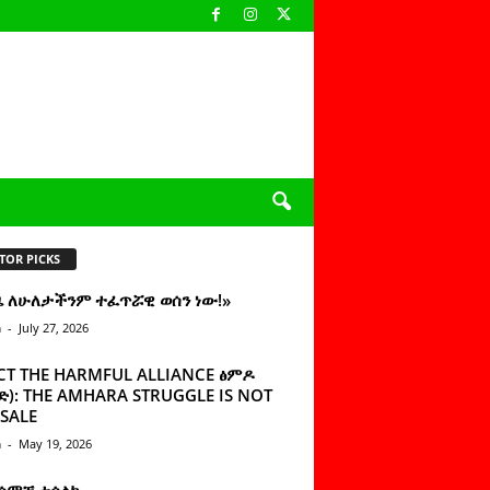
TOR PICKS
ዜ ለሁለታችንም ተፈጥሯዊ ወሰን ነው!»
n
-
July 27, 2026
CT THE HARMFUL ALLIANCE ፅምዶ
): THE AMHARA STRUGGLE IS NOT
SALE
n
-
May 19, 2026
 ሰምቼ ተሳልኩ