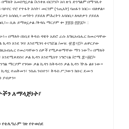
በማለት አመስግኗታል /አንቀጸ ብርሃን/፡፡ አባ ጽጌ ድንግልም በማኅሌተ
ባይኖር ኖሮ የጥፋት እሳት፣ መርገም (ኀጢአት) ባጠፋን ነበር›› ብለዋል፡፡
ርታን አሳስቢ። መዓትን ያይደለ ምሕረትን አሳስቢ፡፡ ለጻድቃን ያይደለ
ቢ፤›› ሲሉ ይማጸኗታል /ቅዳሴ ማርያም ቍ ፻፷፭-፻፸፩/፡፡ ::
ሁ፤›› በማለት በነቢዩ ቅዱስ ዳዊት አድሮ ራሱ እግዚአብሔር ከመረጣቸው
 ኪዳን እንደ ገባ፣ እንደሚገባ ተናግሯል /መዝ. ፹፰፥፫/፡፡ ሐዋርያው
 እግዚአብሔር የመረጣቸውን ሰዎች የሚቃወማቸው ማን ነው?›› በማለት
እንደሚቀድስና ቃል ኪዳን እንደሚሰጥ ነግሮናል /ሮሜ.፰፥፴፫/፡፡
ግል ማርያም የገባው ቃል ኪዳን ከቅዱሳን ቃል ኪዳን ዅሉ ልዩ ነው።
ቃል ኪዳኗ ተጠቅመን፣ ንስሐ ገብተን፣ ቅዱስ ሥጋውን ክቡር ደሙን
 ያብቃን፡፡
ታችን አማላጅነት፣
 የቴሌግራም ገጽ የተወሰደ