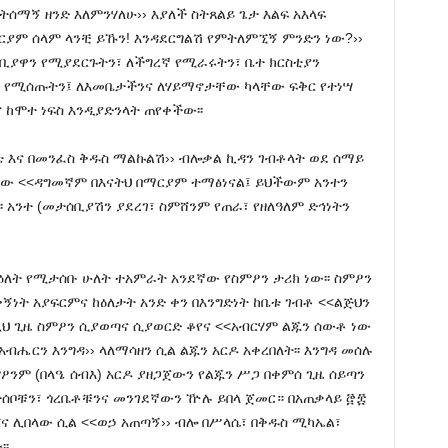
ትሰማኝ ዘንድ እለምንሃለሁ›› እያለች ስትጸልይ ጌታ እልፍ አእላፍ
ርያም ሰላም ላንቺ ይኹን! እንዳደርግልሽ የምትለምኚኝ ምንድን ነው?››
ያዋን የሚያደርጉትን፣ ለችግረኛ የሚራሩትን፣ ቤተ ክርስቲያን
ያን የሚሰጡትን፤ ለእመቤታችንና ለሃይማኖታቸው ካላቸው ፍቅር የተነሣ
ከሞተ ነፍስ እንዲያድንላት ጠየቀችው፡፡
ቴ እና በመንፈስ ቅዱስ ማልኩልሽ›› ብሎቃል ኪዳን ገብቶላት ወደ ሰማይ
ሴው <<ዳግመኛም በእናትህ በማርያም ተማፅነናል፤ ይህችውም አንተን
 አንተ (መታሰቢያሽን ያደረገ፣ ስምሸንም የጠራ፣ የዘለዓለም ድኅነትን
ለት የሚታሰቡ ሁለት ተአምራት አንደኛው የስምዖን ታሪክ ነው፡፡ ስምዖን
ምቀኝነት አያፍርምና ከዕለታት አንድ ቀን በእንግድነት ከቤቱ ገብቶ <<ልጅህን
 በዚህ ጊዜ ስምዖን ሲያወጣና ሲያወርድ ቆየና <<አብርሃም ልጁን ሰውቶ ነው
ብሔርን እንግዳ›› ላለማሳዘን ሲል ልጁን አርዶ አቀረበለት፡፡ እንግዳ መሰሉ
ንም (በላዔ ሰብእ) አርዶ ያዘጋጀውን የልጁን ሥጋ በቀምሰ ጊዜ ሰይጣን
ተሰቦቹን፣ ጎረቤቶቹንና መንገደኛውን ዅሉ ይበላ ጀመር። በአጠቃላይ ፸፰
ኘና ሊበላው ሲል <<ወኃ አጠጣኝ›› ብሎ በሥላሴ፣ በቅዱስ ሚካኤል፣
፡፡