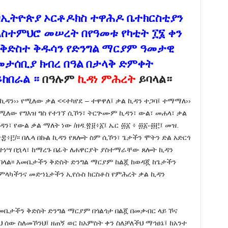
በኢትዮጵያ ኦርቶዶክስ ተዋሕዶ ቤተክርስቲያን
አስተምህሮ መሠረት በየዓመቱ የካቲት ፲፮ ቀን
የቅድስተ ቅዱሳን የድንግል ማርያም ዓመታዊ
መታሰቢያ ክብረ በዓል በታላቅ ድምቀት
ይከበራል ።
በዓሉም
ኪዳነ ምሕረት
ይባላል።
‹ኪዳን›› የሚለው ቃል <<ተካየደ – ተዋዋለ፤ ቃል ኪዳን ተጋባ፤ ተማማለ››
ሚለው የግእዝ ግስ የተገኘ ሲኾን፣ ትርጕሙም ኪዳን፣ ውል፣ መሐላ፣ ቃል
ዳን፣ የውል ቃል ማለት ነው /ዘዳ.፳፱፥፩፤ ኤር ፴፩ ፥ ፴፩-፴፫፤ መዝ.
፰፥፫/፡፡ በሌላ በኩል ኪዳን የጸሎት ስም ሲኾን፣ ጌታችን ሞትን ድል አድርጎ
ተነሣ በኋላ፣ ከማረጉ በፊት ለሐዋርያት ያስተማራቸው ጸሎት ኪዳን
ባላል፡፡ እመቤታችን ቅድስት ድንግል ማርያም ከልጇ ከወዳጇ ከጌታችን
ምላካችንና መድኀኒታችን ኢየሱስ ክርስቶስ የምሕረት ቃል ኪዳን
እመቤታችን ቅድስት ድንግል ማርያም በጎልጎታ በልጇ በመቃብር ላይ ኾና
ህ ሰው ስለመኾንህ፤ ዘጠኝ ወር ከአምስት ቀን ስለቻለችህ ማኅፀኔ፤ ከአንተ