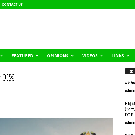
CONTACT US
FEATURED
OPINIONS
VIDEOS
LINKS
EDI
 ፲፮
«ተከ
admi
REJE
(ጥማድ
FOR 
admi
ዘፈን