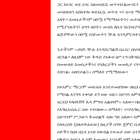
ጋር ከአገር ወደ አገር ስለመሰደዴ መጥተህ ልመናዬን 
መላእክቱን አስከትሎ ወደእርሷ መጥቶ << እናቴ ማ
አላት። እመቤታችንም በስሟ የሚማጸኑትንና መታሰቢ
የሚያንጹትን፤ ዕጣን ዘይትና መብአ ለቤተ ክርስቲ
ልጆቻቸውን በስሟ የሰየሙትን ዅሉ እንዲምርላትና 
ጌታችንም ‹‹ይህን ዅሉ እንዳደርግልሽ በራሴ፣ በአባ
ዐርጓል። ለዚህም ነው ቅዱስ ያዕቆብ ዘሥሩግ በቅዳ
በመውለድ እመቤታችንና የባሕርያችን መመኪያ ናት፡፡
ይድናል› ብለሃታልና›› በማለት የሚማጸነው፡፡
በተአምረ ማርያም መጽሐፍ እንደተመዘገበው በዚህ ዕ
የሚባል እንግዳ ተቀባይ ደግ ሰው ነበር፡፡ ሰይጣን ለ
አርደህ ካላበላኸኝ ሌላ ምግብ አልበላም›› አለው፡፡
የእግዚአብሔር ሰው የተባለው›› በማለት፣ <<የእግዚአ
ሰይጣንም ሥጋውን ቅመስልኝ ብሎ ግድ አለው፡፡ ስምዖ
ስላደረበት (ስለተዋሐደው) ከዚያች ሰዓት ጀምሮ ቤ
ሰዎችን ከበላ በኋላ አንድ በቍስል የተመታ ሰው አገ
በቅዱስ ገብርኤል ስም ለመነው፤ እርሱም ዝም አለው