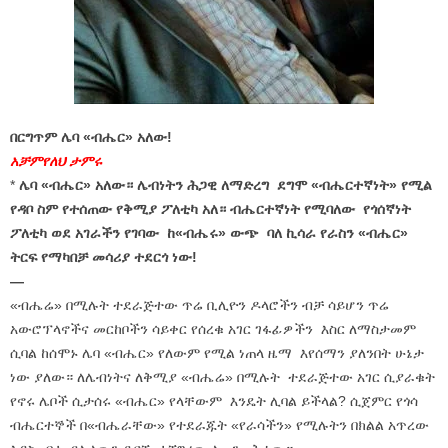
በርግጥም ሌባ «ብሔር» አለው!
አቻምየለህ ታምሩ
*
ሌባ «ብሔር» አለው። ሌብነትን ሕጋዊ ለማድረግ ደግሞ «ብሔርተኛነት» የሚል
የዳቦ ስም የተሰጠው የቅሚያ ፖለቲካ አለ። ብሔርተኛነት የሚባለው የጎሰኛነት
ፖለቲካ ወደ አገራችን የገባው ከ«ብሔሩ» ውጭ ባለ ኪሳራ የራስን «ብሔር»
ትርፍ የማካበቻ መሳሪያ ተደርጎ ነው!
—
«ብሔሬ» በሚሉት ተደራጅተው ጥሬ ቢሊዮን ዶላሮችን ብቻ ሳይሆን ጥሬ
አውሮፕላኖችና መርከቦችን ሳይቀር የሰረቁ አገር ገፋፊዎችን እስር ለማስታመም
ሲባል ከሰሞኑ ሌባ «ብሔር» የለውም የሚል ነጠላ ዜማ እየሰማን ያለንበት ሁኔታ
ነው ያለው። ለሌብነትና ለቅሚያ «ብሔሬ» በሚሉት ተደራጅተው አገር ሲያራቁት
የኖሩ ሌቦች ሲታሰሩ «ብሔር» የላቸውም እንዴት ሊባል ይችላል? ሲጀምር የጎሳ
ብሔርተኞች በ«ብሔራቸው» የተደራጁት «የራሳችን» የሚሉትን በክልል አጥረው