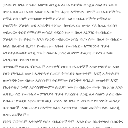
ያለው የነ ክንፈና ግብረ አበሮቹ ወንጀል ለብሔርተኞቹ ወንጀል ስላልሆነ ነው።
ባጭሩ ሌባ «ብሔር» አለው። ሌብነትን ሕጋዊ ለማድረግ ደግሞ «ብሔርተኛነት»
የሚል የዳቦ ስም የተሰጠው የቅሚያ ፖለቲካ አለ። ብሔርተኛነት የሚባለው
የጎሰኛነት ፖለቲካ ወደ አገራችን የገባው ከ«ብሔሩ» ውጭ ባለ ኪሳራ የራስን
«ብሔር» ትርፍ የማካበቻ መሳሪያ ተደርጎ ነው። በሌላ አነጋገር የ«ብሔር»
ፖለቲካው የተዋቀረው አንድ የአንድ «ብሔር» አባል የሆነ ሰው በሌላ የ«ብሔር»
አባል በሌብነት ቢያዝ የ«ብሔሩ» አባላት በ«ብሔር» አማካኝነት ጥቃት
እንደተፈጸመበት እንጂ ጥፋት ስላጠፋ ታሰረ ወይንም ተጠያቂ ተደረገ ብለው
እንዳያስቡ ተደርጎ ነው።
በተግባርም የወያኔ ፕሮግራም አቀንቃኝ የሆኑ ብሔርተኞች አንድ የጎሳቸው አባል
የሆነ የትግራይ ሰው ከኢትዮጵያ ቢዘርፍ ትግራይን ለመጥቀም እንጂ ኢትዮጵያን
ለመጉዳት ነው ብለው አያስቡም፤ የብቻቸው የሆነችዋ ትግራይ መጠቀም እንጂ
የኢትዮጵያ ጉዳይ አያሳስባቸውም። ለዚህም ነው ከ«ብሔሩ» ውጭ ባለ አካል አንድ
ሌባ ቢታሰር በ«ብሔሩ» ምክንያት ጥቃት የደረሰበት እንጂ ሌላ ስለሆነ ታሰረ ብሎ
የብሔር ፖለቲካ አያስብም። ለዚህ ምሳሌ ከነ ክንፈና ዳኘውና የደኅንነት መስሪያ
ቤቱ ሰውች እስር ዙሪያ በሰላማዊ ሰልፍ እየተስተጋባ ካለው ጩኸት በላይ አስረጂ
ሊኖር አይችልም።
የኦነግ ፕሮግራም አቀንቃኝ የሆኑ ብሔርተኞችም አንድ ሰው ከኢትዮጵያ ቢሰርቅና