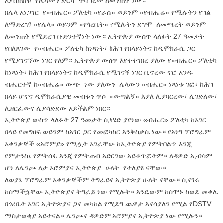
እያስጠበቁ የሌላውን ድርሻ ተሻግረው ለመንጠቅ ነው።
በሌላ አነጋገር የ«ብሔር» ፖለቲካ «የራሴ» ወይንም «የብሔሬ» የሚሉትን የግል
ለማድረግ፤ «የሌላ» ወይንም «የጎረቤት» የሚሉትን ደግሞ ለመጫረት ወይንም
ለመንጠቅ የሚደረግ ቡድንተኛነት ነው። ኢትዮጵያ ውስጥ ላለፉት 27 ዓመታት
የበለጸገው የ«ብሔር» ፖለቲካ ከነጻነት፣ ከሕግ የበላይነትና ከዲሞክራሲ ጋር
የሚያገናኘው ነገር የለም። ኢትዮጵያ ውስጥ እየተተገበረ ያለው የ«ብሔር» ፖለቲካ
ከነጻነት፣ ከሕግ የበላይነትና ከዲሞክራሲ የሚገናኝ ነገር ቢኖረው ኖሮ አንዱ
ብሔርተኛ ከ«ብሔሬ» ውጭ ነው ያለውን ሌላውን «ብሔር» ነጻነቱ ገፎ፣ ከሕግ
በላይ ሆኖና ዲሞክራሲያዊ መብቱን ጥሶ «ውጣልኝ» እያለ ሊያባርረው፣ ሊገድለው፣
ሊዘርፈውና ሊያሳድደው አይችልም ነበር።
ኢትዮጵያ ውስጥ ላለፉት 27 ዓመታት ሲካሄድ ያየነው «ብሔር» ፖለቲካ ከአገር
በላይ የመግዘፍ ወይንም ከአገር ጋር የመፎካከር እንቅስቃሴ ነው። የኦነግ ፕሮግራም
አቀንቃኞች «ኦሮምያ» የሚሏት አገራቸው ከኢትዮጵያ የምትበልጥ እንጂ
የምታንስ፤ የምትሰፋ እንጂ የምትጠብ አድርገው አይቆጥሯትም። ለዳዎድ ኢብሳም
ሆነ ለሌንጮ ለታ ኦሮምያና ኢትዮጵያ ሁለት የተለያዩ ናቸው።
ለወያኔ ፕሮግራም አቀንቃኞችም ትግራይና ኢትዮጵያ ሁለት ናቸው። ሲናገሩ
ከሰማችኋቸው ኢትዮጵያና ትግራይ ነው የሚሉት። እንዴውም ከሰሞኑ ከወደ መቀሌ
በጎረቤት አገር ኢትዮጵያና ጋና መካከል የሚደግ ጨዋታ እናሳያለን የሚል የDSTV
ማስታወቂያ አይተናል። ሌንጮና ዳዎድም ኦሮምያና ኢትዮጵያ ነው የሚሉን።