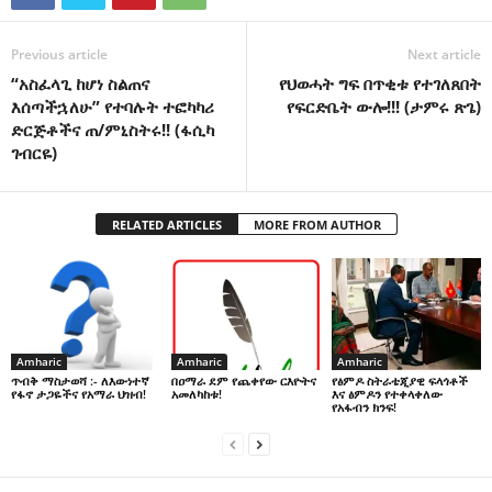
Previous article
Next article
“አስፈላጊ ከሆነ ስልጠና
የህወሓት ግፍ በጥቂቱ የተገለጸበት
እሰጣችኋለሁ” የተባሉት ተፎካካሪ
የፍርድቤት ውሎ!!! (ታምሩ ጽጌ)
ድርጅቶችና ጠ/ምኒስትሩ!! (ፋሲካ
ገብርዬ)
RELATED ARTICLES
MORE FROM AUTHOR
Amharic
Amharic
Amharic
በዐማራ ደም የጨቀየው ርእዮትና
የፅምዶ ስትራቴጂያዊ ፍላጎቶች
ጥብቅ ማስታወሻ :- ለእውነተኛ
አመለካከቱ!
እና ፅምዶን የተቀላቀለው
የፋኖ ታጋዬችና የአማራ ህዝብ!
የአፋብን ክንፍ!