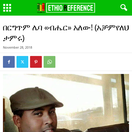
በርግጥም ሌባ «ብሔር» አለው! (አቻምየለህ
ታምሩ)
November 28, 2018