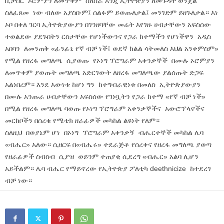
ቢታሰር ኦሮምያን ለመጥቀም ስለሰራ እንጂ ኢትዮጵያን ለመጉዳት ወንጀል
ስለፈጸመ ነው ብለው አያስቡም፤ ሰልፉም ይወጡለታል፤ መንገድም ይዘጉለታል። እነ
ኦቦ በቀለ ገርባ ኢትዮጵያውያን በገንዘባቸው መሬት እየገዙ ሀብታቸውን አፍስሰው
ተወልደው ያደጉበትን ርስታቸው የሆነችውንና የጋራ ከተማችን የሆነችዋን አዲስ
አበባን ለመንጠቅ «ፊንፊኔ የኛ ብቻ ነች፤ ወደኛ ክልል ሳትመለስ እህል አንቀምስም»
የሚል የዘረፋ መግለጫ ሲያወጡ የኦነግ ፕሮግራም አቀንቃኞች በሙሉ ኦሮምያን
ለመጥቀም ያወጡት መግለጫ አድርገውት ለዘረፋ መግለጫው ያልሰጡት ድጋፍ
አልነበረም። እንደ እውነቱ ከሆነ ግን ከተግብራዊነቱ በመለስ ኢትዮጵያውያን
በሙሉ አንጡራ ሀብታቸውን አፍስሰው የገነቧትን የጋራ ከተማ «የኛ ብቻ ነች»
በሚል የዘረፋ መግለጫ ባወጡ የኦነግ ፕሮግራም አቀንቃኞችና አውሮፕላኖችና
መርከቦችን በሰረቁ የሜቴክ ዘራፊዎች መካከል ልዩነት የለም።
ስለዚህ በወያኔም ሆነ በኦነግ ፕሮግራም አቀንቃኝ ብሔርተኞች መካከል ሌባ
«ብሔር» አለው። ሲዘርፍ በ«ብሔሩ» ተደራጅቶ የሰረቀና የዘረፋ መግለጫ ያወጣ
የዘራፊዎች ስብስብ ሲያዝ ወይንም ተጠያቂ ሲደረግ «ብሔር» አልባ ሊሆን
አይችልም። ሌባ ብሔር የማይኖረው የኢትዮጵያ ፖለቲካ deethnicize ከተደረገ
ብቻ ነው።