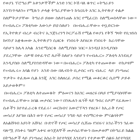
የወያኔ ፕሮግራም አቀንቃኞችም አንድ ነገር ኮሽ ባለ ቁጥር «ትግራይን
እንገነጥላለን» የሚሉን ታላቋ ትግራያቸውን ከጎረቤት አገር ኢትዮጵያ ተልቃ
ስለምትታያቸው ትግራይ ይዘው ስለተነጠሉ አገር የሚፈርስ ስለሚመስላቸው ነው።
የ«ብሔር» ፖለቲካው እውነታ ይህ ስለሆነ በ«ብሔራቸው» ተቧድርነው
የኢትዮጵያ ብረታ ብረትና ኢንጅነሪንግ ኮርፖሬሽ የሚል የወያኔ የቅኝ ግዛት የቢዝነስ
ኩባንያ አቋቁመው ኢትዮጵያን ሲዘርፉ የነበሩት እየዘረፉ የነበሩት ከራሳቸው
ሳይሆን ከሌላ አካል እንደሚሰርቁ ስለሚያስቡ ነበር። እንዲህ እንዲያስቡ
ያደረጋቸው ሰዎቹ በተፈጥሮ ሌቦች ስለሆኑ ሳይሆን የ«ብሔር» ፖለቲካ እንደዚያ
እንዲያስቡ ስለሚያስገድዳቸው ነው። በ«ብሔር» ፖለቲካ የተጠመቀው ተከታዩም
የ«ብሔሩ» አባል የሆነ አንድ ሰው በሌብነት ቢታሰር «የኔ ብሔር ላይ ያነጣጠረ
ጥቃት» ተፈጸመ ሲል እንጂ አገር ስለዘረፈ ታሰረ የሚል መቆርቆር ሲሰማ ታይቶ
አይታወቅም።
በ«ብሔር» ፖለቲካ ለተጠመቁት ምዕመናን ከአገር መዘረፍ በላይ የሚያሳስባቸው
የ«ብሔራቸው» አባል መታሰር ነው። በንጹሐን ዜጎች ላይ ግብረ ሰዶም የፈጸሙ፣
ሴቶችን እየተፈራረቁ የደፈሩ፣ መርከብና አውሮፕላን የዘረፉ፣ ከኢራቅ የጦር
መሳሪያ እየገዙ በሕገ ወጥ የጦር መሳሪያ ንግድ ላይ ተሰማርተው ምናልባትም
ለአልሸባብ አይነት አሸባሪ ቡድኖች የጦር መሳሪያ ሲሸጡ የነበሩና አገራችንን ገፈው
ባጽሟ ያስቀሩ ዓለም አቀፍ ወንጀለኞች መታሰራቸውን በመቃወም በትግራይ ክልል
በትግሬዎች ላይ ያነጣጠረ እስራት እየተካሄደ እንደሆነ የተቃውሞ ሰልፍ እየተካሄደ