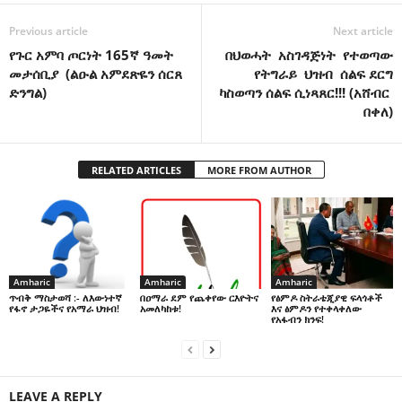
Previous article
Next article
የጉር አምባ ጦርነት 165ኛ ዓመት
በህወሓት አስገዳጅነት የተወጣው
መታሰቢያ (ልዑል አምደጽዬን ሰርጸ
የትግራይ ህዝብ ሰልፍ ደርግ
ድንግል)
ካስወጣን ሰልፍ ሲነጻጸር!!! (አሸብር
በቀለ)
RELATED ARTICLES
MORE FROM AUTHOR
Amharic
Amharic
Amharic
በዐማራ ደም የጨቀየው ርእዮትና
የፅምዶ ስትራቴጂያዊ ፍላጎቶች
ጥብቅ ማስታወሻ :- ለእውነተኛ
አመለካከቱ!
እና ፅምዶን የተቀላቀለው
የፋኖ ታጋዬችና የአማራ ህዝብ!
የአፋብን ክንፍ!
LEAVE A REPLY