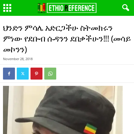
ህንድን ምሳሌ አድርጋችሁ ስትመክሩን
ምነው የደቡብ ሱዳንን ደበቃችሁን!!! (መሳይ
መኮንን)
November 28, 2018