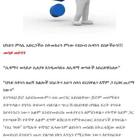
ህንድን ምሳሌ አድርጋችሁ ስትመክሩን ምነው የደቡብ ሱዳንን ደበቃችሁን!!!
መሳይ መኮንን
“ሲዳማና ወላይታ ሲለያዩ እንዲመካከሩ ለሲዳማ ወጣቶች አስረድቼአለሁ”
“ህንድ ስትነሳ ዘጠኝ ክልሎች ነበራት። አሁን ሰላሳ ደርሰዋል። እኛም ጋ ቢበዛ ጤናማ
ነው።”
እንግዲህ ጆሮ አይደክመውም። አፍ መናገር አይሰለቸው፡ ጆሮም መሰማቱን
ይቀጥላል። ይሄንኑ ቀድመን ብለናል። ጭራሽ በአደባባይ በግልፅ ደረት ተነፍቶ
እየተነገረን ነው። አቋም እንደየመድረኩ መቀያየሩን ለምደነዋል። የትኛዋ ከደም ጋር
የተጣበቀች፡ የትኛዋ አቋም ደግሞ ለሽርደዳ የምትወረወር እንደሆነች ይገባናል።
“የእኔ ግዛት” ከሚሉት ተሻግሮ ሌላውንም ልዩነትን መስበክ ስትራቴጂው ወዴት
ለመድረስ እንደሆነ ጡጦ ያልጣለ ህፃን እንኳን የሚረዳው ነው። እየተበራከተ