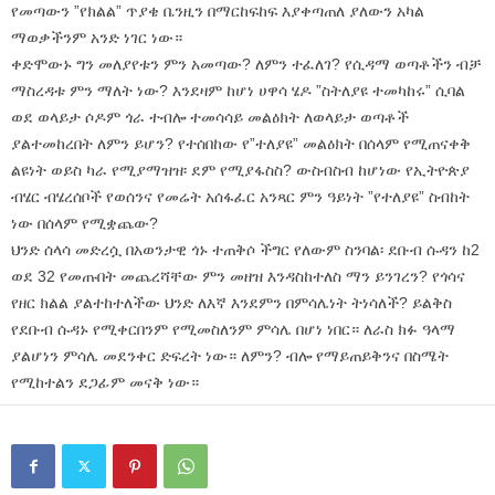
የመጣውን ”የክልል” ጥያቄ ቤንዚን በማርከፍከፍ እያቀጣጠለ ያለውን አካል
ማወቃችንም አንድ ነገር ነው።
ቀድሞውኑ ግን መለያየቱን ምን አመጣው? ለምን ተፈለገ? የሲዳማ ወጣቶችን ብቻ
ማስረዳቱ ምን ማለት ነው? እንደዛም ከሆነ ሀዋሳ ሄዶ ”ስትለያዩ ተመካከሩ” ሲባል
ወደ ወላይታ ሶዶም ጎራ ተብሎ ተመሳሳይ መልዕክት ለወላይታ ወጣቶች
ያልተመከረበት ለምን ይሆን? የተሰበከው የ”ተለያዩ” መልዕክት በሰላም የሚጠናቀቅ
ልዩነት ወይስ ካራ የሚያማዝዝ፡ ደም የሚያፋስስ? ውስብስብ ከሆነው የኢትዮጵያ
ብሄር ብሄረሰቦች የወሰንና የመሬት አሰፋፈር አንጻር ምን ዓይነት ”የተለያዩ” ስብከት
ነው በሰላም የሚቋጨው?
ህንድ ሰላሳ መድረሷ በአወንታዊ ጎኑ ተጠቅሶ ችግር የለውም ስንባል፡ ደቡብ ሱዳን ከ2
ወደ 32 የመጡበት መጨረሻቸው ምን መዘዝ እንዳስከተለስ ማን ይንገረን? የጎሳና
የዘር ክልል ያልተከተለችው ህንድ ለእኛ እንደምን በምሳሌነት ትነሳለች? ይልቅስ
የደቡብ ሱዳኑ የሚቀርበንም የሚመስለንም ምሳሌ በሆነ ነበር። ለራስ ክፉ ዓላማ
ያልሆነን ምሳሌ መደንቀር ድፍረት ነው። ለምን? ብሎ የማይጠይቅንና በስሜት
የሚከተልን ደጋፊም መናቅ ነው።