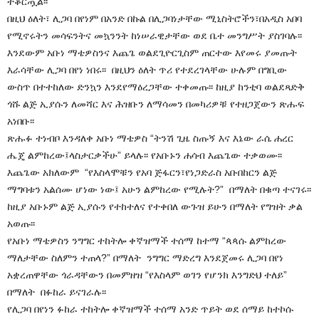
ተቆርጧል፡፡
በዚህ ዕለት፣ ሊጋባ በየነም በአንድ በኩል በሊጋባነታቸው ሚኒስትሮችን፣በአዲስ አበባ
የሚኖሩትን መሳፍንትና መኳንንት ከነሠራዊታቸው ወደ ቤተ መንግሥት ያስገባሉ፡፡
እንደውም አቡነ ማቴዎስንና እጨጌ ወልደጊዮርጊስም ጠርተው እየመሩ ያመጡት
እራሳቸው ሊጋባ በየነ ነበሩ፡፡ በዚህን ዕለት ጥሪ የተደረገላቸው ሁሉም በግቢው
ውስጥ በተተከለው ድንኳን እንደየማዕረጋቸው ተቀመጡ፡፡ ከዚያ ከንቲባ ወልደጻድቅ
ጎሹ ልጅ ኢያሱን ለመሻር እና ሕዝቡን ለማሳመን በመካሪዎቹ የተዘጋጀውን ጽሑፍ
አነበቡ፡፡
ጽሑፉ ተነብቦ እንዳለቀ አቡነ ማቴዎስ “ትንሽ ጊዜ ስጡኝ እና እኔው ራሴ ሐረር
ሔጄ ልምከረው፤ላስታርቃችሁ” ይላሉ፡፡ የአቡኑን ሐሳብ እጨጌው ተቃወሙ፡፡
እጨጌው አክለውም “የእስላሞቹን የአባ ጅፋርን፣የነጋድራስ አቡበከርን ልጅ
ማግባቱን አልሰሙ ሆነው ነው፤ አሁን ልምከረው የሚሉት?” በማለት በቁጣ ተናገሩ፡፡
ከዚያ አቡኑም ልጅ ኢያሱን የተከተለና የተቀበለ ውጉዝ ይሁን በማለት የግዝት ቃል
አወጡ፡፡
የአቡነ ማቴዎስን ንግግር ተከትሎ ቀኛዝማች ተሰማ ከተማ “ጳጳሱ ልምከረው
ማለታቸው ስለምን ተጠላ?” በማለት ንግግር ማድረግ እንደጀመሩ ሊጋባ በየነ
አቋረጠዋቸው ጎራዳቸውን በመምዘዝ “የእስላም ወገን የሆንክ እንግድህ ተለይ”
በማለት በፉከራ ይናገራሉ፡፡
የሊጋባ በየነን ፉከራ ተከትሎ ቀኛዝማች ተሰማ አንድ ጥይት ወደ ሰማይ ከተኮሱ