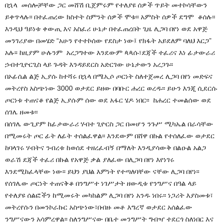
በኋላ መሰሎቻቸው ጋር መሸሽ ቢጀምሩም የተለያዩ ሰዎች ጥይት መተኮሳቸውን
ይቀጥላሉ፡፡ በተፈጠረው ክስተት ስምንት ሰዎች ሞቱ፡፡ አምስት ሰዎች ደግሞ ቆሰሉ፡፡
እንዲህ ዓይነቱ ቀውጢ እና አስፈሪ ሁኔታ በተፈጠረበት ጊዜ ሊጋባ በየነ ወደ አዋጅ
መንገሪያው በመሄድ “አሁን የተተኮሰው የደስታ ነው፤ የክፋት አይደለም ባለህ እርጋ”
አሉ፡፡ ከዚያም ሁሉንም አረጋግተው እንደውም ጳጳሱ፣ደጃች ተፈሪና እነ ፊታውራሪ
ኃብተጊዮርጊስ ላይ ጉዳት እንዳይደርስ አድርገው ሁኔታውን አረጋጉ፡፡
በኦፊሴል ልጅ ኢያሱ ከተሻሩ በኋላ በሜኢሶ ጦርነት ስለተጀመረ ሊጋባ በየነ መድፍና
መትረየስ አስጭነው 3000 ወታደር ይዘው በባቡር ሐረር ወረዱ፡፡ ይሁን እንጂ ሲደርሱ
ጦርነቱ ተጠናቆ የልጅ ኢያሱም ሰው ወደ አፋር ሄዶ ነበር፡፡ ከሐረር ተመልሰው ወደ
ሰገሌ ዘመቱ፡፡
በሰገሌ ውጊያም ከፊታውራሪ ሃብተ ጊዮርስ ጋር በመሆን ንጉሥ ሚካኤል በራሳቸው
በሚመሩት ጦር ፊት ለፊት ተሰልፈዋል፡፡ እንደውም በሸዋ በኩል የተሰለፈው ወታደር
ከባላገሩ ሃብትና ንብረቱ ከወሰደ ተዘረፈብኝ በማለት እንዲያሳውቅ በልዑል አልጋ
ወራሽ ደጃች ተፈሪ በኩል የአዋጅ ቃል ያለፈው በሊጋባ በየነ እየነገሩ
እንደሚከፈላቸው ነው፡፡ ይህን ያህል እምነት የተጣለባቸው ናቸው ሊጋባ በየነ፡፡
የሰገሌው ጦርነት ተጠናቅቆ በንግሥተ ነገሥታት ዘውዲቱ የንግሥና በዓል ላይ
የተለያዩ ሰልፎችን ከሚመሩት መካከልም ሊጋባ በየነ አንዱ ነበሩ፡፡ ነጋሪት እያስመቱ፣
መትረየሱን በመንኮራኩር አስጭነው፣በብዙ መቶ እግረኛ ወታደር አሰልፈው
ንግሥናውን አሳምረዋል፡፡ ስለንግሥናው በቤተ መንግሥት ግብዣ ተደርጎ ስለነበር እና