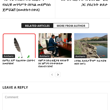
የአቢቹ መንግሥት በሃላል መደምሰስ
ጋር ያደረጉት ቆይታ
ጀምሯል!! (ዘመድኩን በቀለ)
RELATED ARTICLES
MORE FROM AUTHOR
Amharic
Amharic
Amharic
በዐማራ ደም የጨቀየው ርእዮትና
የፅምዶ ስትራቴጂያዊ ፍላጎቶች
«ተከዜ ለሁለታችንም ተፈጥሯዊ
አመለካከቱ!
እና ፅምዶን የተቀላቀለው
ወሰን ነው!»
የአፋብን ክንፍ!
LEAVE A REPLY