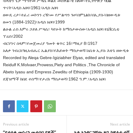
ብላቴን ጌታ ማኅተመ ሥላሴ ወልደ መስቀል፣ቼ በለው፣የኢትዮጵያ ባህል
ጥናት፣አዲስ አበባ፣1961፣አዲስ አበባ
ዘውዴ ረታ፣ተፈሪ መኮንን ረዥሙ የሥልጣን ጉዞ፣በምኒልክ፣በኢያሱ፣በዘውዲቱ
ዘመን (1884-1922)፣አዲስ አበባ፣1999
ልዑል ራስ እምሩ ኃይለ ሥላሴ፣ ካየሁት ከማስታውሰው፣አዲስ አበባ ዩኒቨርሲቲ
ፕሬስ፣2002
ብርሃንና ሰላም፣የመጀመሪያ ዓመት ቁጥር 16፣ማዚያ 8፣1917
አለቃ ገብረእግዚአብሔር ኤልያስ፣የሕይወት ማስታወሻ፣አቤቱ ኢያሱ እቴጌ ዘውዲቱ
Recorded by Aleqa Gebre-Igiziabher Elyas, edited and translated
Reidulf K.Molvaer,Prowess,Piety and Politics ,The Chronicle of
Abeto Iyasu and Empress Zewditu of Ethiopia (1909-1930)
ደጃዝማች ከበደ ተሰማ፣የታሪክ ማስታወሻ፣1962 ዓ.ም.፣አዲስ አበባ
Previous article
Next article
“የታላቁ መሰሪን መታሰቢያዎች”
አቶ አንዳርጋቸው ጽጌ ከዋልታ ቲቪ