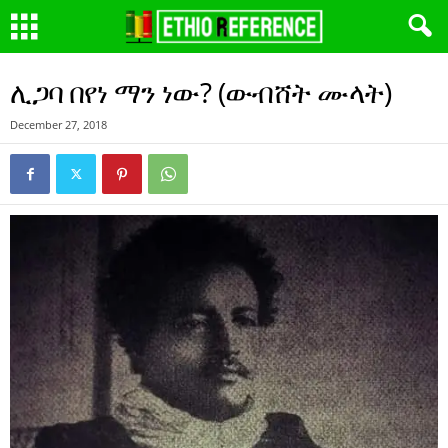
ሊጋባ በየነ ማን ነው? (ውብሸት ሙላት)
December 27, 2018