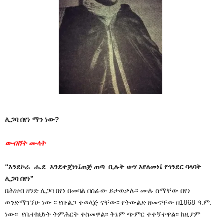
ሊጋባ በየነ ማን ነው?
ውብሸት ሙላት
“እንደኮራ ሔደ እንደተጀነነ፤ጠጅ ጠጣ ቢሉት ውሃ እየለመነ፤ የጎንደር ባላባት
ሊጋባ በየነ”
በሕዝብ ዘንድ ሊጋባ በየነ በመባል በሰፊው ይታወቃሉ፡፡ ሙሉ ስማቸው በየነ
ወንድማገኘሁ ነው ፡፡ የቡልጋ ተወላጅ ናቸው፡፡ የትውልድ ዘመናቸው በ1868 ዓ.ም.
ነው፡፡ የቤተክህነት ትምሕርት ቀስመዋል፡፡ ቅኔም ጭምር ተቀኝተዋል፡፡ ከዚያም