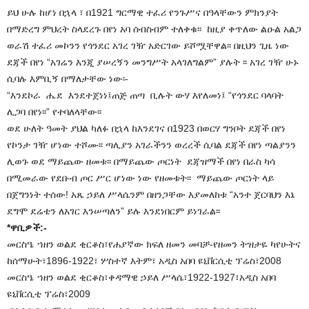
ይህ ሁሉ ከሆነ በኋላ ፣ በ1921 ግርማዊ ተፈሪ የንጉሥና በዓላቸውን ምክንያት
በማድረግ ምህረት ስላደረጉ በየነ አባ ሰብስብም ተለቀቁ፡፡ ከዚያ ቀጥለው ልዑል አልጋ
ወራሽ ተፈሪ መኮንን የጎንደር አገረ ገዥ አድርገው ይሾሟቸዋል፡፡ በዚህን ጊዜ ነው
ደጃች በየነ “አገሬን እንጂ ያሠረኝን መንግሥት አላገለግልም” ያሉት ፡፡ አገረ ገዥ ሁኑ
ሲባሉ እምቢኝ በማለታቸው ነው፡-
“እንደኮራ ሔደ እንደተጀነነ፤ጠጅ ጠጣ ቢሉት ውሃ እየለመነ፤ “የጎንደር ባላባት
ሊጋባ በየነ፡፡” የተባለላቸው፡፡
ወደ ሁለት ዓመት ያህል ካለፉ በኋላ ከእንደገና በ1923 በወርሃ ግንቦት ደጃች በየነ
የኮንታ ገዥ ሆነው ተሾሙ፡፡ ጣሊያን አገራችንን ወረረች ሲባል ደጃች በየነ ጣልያንን
ሊወጉ ወደ ማይጨው ዘመቱ፡፡ በማይጨው ጦርነት ደጃዝማች በየነ በራስ ካሳ
በሚመራው የደቡብ ጦር ሥር ሆነው ነው የዘመቱት፡፡ ማይጨው ጦርነት ላይ
በጀግንነት ተሰው! አጼ ኃይለ ሥላሴንም በዘንጋቸው እያመለከቱ “አንተ ጀርባህን እኔ
ደግሞ ደሬቴን ለአገር እንሠጣለን” ይሉ እንደነበርም ይነገራል፡፡
*ዋቢዎች:-
መርስዔ ኀዘን ወልደ ቂርቆስ፣የሐያኛው ክፍለ ዘመን መባቻ-የዘመን ትዝታዬ ካየሁትና
ከሰማሁት፣1896-1922፣ ሦስተኛ እትም፣ አዲስ አበባ ዩኒቨርሲቲ ፕሬስ፣2008
መርስዔ ኀዘን ወልደ ቂርቆስ፣ቀዳማዊ ኃይለ ሥላሴ፣1922-1927፣አዲስ አበባ
ዩኒቨርሲቲ ፕሬስ፣2009