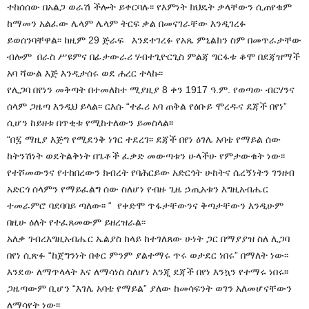
ተከሰሰው በአልጋ ወራሽ ችሎት ይቀርባሉ፡፡ የእምነት ክህዴት ቃላቸውን ሲጠየቁም
ከማመን አልፈው ሌላም ሌላም ትርፍ ቃል በመናገራቸው እንዲገረፉ
ይወሰንባቸዋል፡፡ ከዚም 29 ጅራፍ እንደተገረፉ የአጼ ምኒልክን ስም በመጥራታቸው
ብሎም በራስ ሥዩምና በፊታውራሪ ሃብተጊዮርጊስ ምልጃ ግርፋቱ ቆሞ በደጃዝማች
አባ ሻውል እጅ እንዲታሰሩ ወደ ሐረር ተላኩ፡፡
የሊጋባ በየነን መቅጣት በተመለከተ ሚያዚያ 8 ቀን 1917 ዓ.ም. የወጣው ብርሃንና
ሰላም ጋዜጣ እንዲህ ይላል፡፡ ርእሱ “ተፈሪ አባ ጠቅል የዕቡይ ሞረዱና ደጃች በየነ”
ሲሆን ከይዘቱ በጥቂቱ የሚከተለውን ይመስላል፡፡
“በ፯ ማዚያ እጅግ የሚደንቅ ነገር ተደረገ፡፡ ደጃች በየነ ዕገሌ አባቴ የማይል ሰው
ከትንሽነት ወደትልቅነት በጌቶች ፈቃድ መውጣቱን ሁላችሁ የምታውቁት ነው፡፡
የተሾመውንና የተከበረውን ክብረት የባሕርይው አድርጎት ሁከትና ሴረኝነትን ገንዘብ
አድርጎ ሰላምን የማይፈልግ ሰው ስለሆነ የብዙ ጊዜ ኃጢአቱን እግዚአብሔር
ተመራምሮ ባደባባይ ጣለው፡፡ “ የቀድሞ ጥፋታቸውንና ቅጣታቸውን እንዲሁም
በዚሁ ዕለት የተፈጸመውም ይዘረዝራል፡፡
አለቃ ገብረእግዚአብሔር ኤልያስ ከላይ ከተገለጸው ሁነት ጋር በማያያዝ ስለ ሊጋባ
በየነ ሲጽፉ “ከጀግንነት በቀር ምንም ያልተማሩ ጥሩ ወታደር ነበሩ” በማለት ነው፡፡
እንደው ለማጥላላት እና ለማሳነስ ስለሆነ እንጂ ደጃች በየነ እንኳን የተማሩ ነበሩ፡፡
ጋዜጣውም ቢሆን “እገሌ አባቴ የማይል” ያለው ከመሳፍንት ወገን አለመሆናቸውን
ለማሳየት ነው፡፡