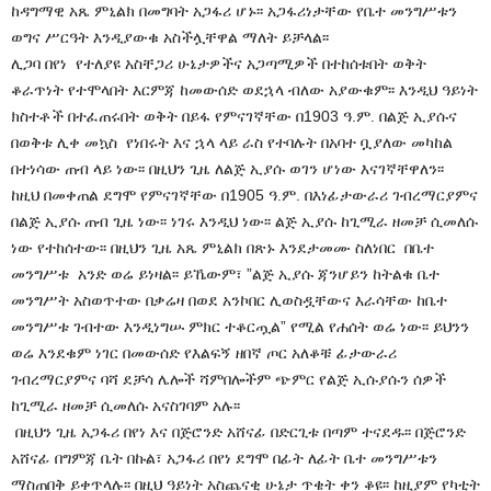
ከዳግማዊ አጼ ምኒልክ በመግባት አጋፋሪ ሆኑ፡፡ አጋፋሪነታቸው የቤተ መንግሥቱን
ወግና ሥርዓት እንዲያውቁ አስችሏቸዋል ማለት ይቻላል፡፡
ሊጋባ በየነ የተለያዩ አስቸጋሪ ሁኔታዎችና አጋጣሚዎች በተከሰቱበት ወቅት
ቆራጥነት የተሞላበት እርምጃ ከመውሰድ ወደኋላ ብለው አያውቁም፡፡ እንዲህ ዓይነት
ክስተቶች በተፈጠሩበት ወቅት በይፋ የምናገኛቸው በ1903 ዓ.ም. በልጅ ኢያሱና
በወቅቱ ሊቀ መኳስ የነበሩት እና ኋላ ላይ ራስ የተባሉት በአባተ ቧያለው መካከል
በተነሳው ጠብ ላይ ነው፡፡ በዚህን ጊዜ ለልጅ ኢያሱ ወገን ሆነው እናገኛቸዋለን፡፡
ከዚህ በመቀጠል ደግሞ የምናገኛቸው በ1905 ዓ.ም. በእነፊታውራሪ ገብረማርያምና
በልጅ ኢያሱ ጠብ ጊዜ ነው፡፡ ነገሩ እንዲህ ነው፡፡ ልጅ ኢያሱ ከጊሚራ ዘመቻ ሲመለሱ
ነው የተከሰተው፡፡ በዚህን ጊዜ አጼ ምኒልክ በጽኑ እንደታመሙ ስለነበር በቤተ
መንግሥቱ አንድ ወሬ ይነዛል፡፡ ይኼውም፣ ”ልጅ ኢያሱ ጃንሆይን ከትልቁ ቤተ
መንግሥት አስወጥተው በቃሬዛ በወደ አንኮበር ሊወስዷቸውና እራሳቸው ከቤተ
መንግሥቱ ገብተው እንዲነግሡ ምክር ተቆርጧል” የሚል የሐሰት ወሬ ነው፡፡ ይህንን
ወሬ እንደቁም ነገር በመውሰድ የእልፍኝ ዘበኛ ጦር አለቆቹ ፊታውራሪ
ገብረማርያምና ባሻ ደቻሳ ሌሎች ሻምበሎችም ጭምር የልጅ ኢሱያሱን ሰዎች
ከጊሚራ ዘመቻ ሲመለሱ አናስገባም አሉ፡፡
በዚህን ጊዜ አጋፋሪ በየነ እና በጅሮንድ አሸናፊ በድርጊቱ በጣም ተናደዱ፡፡ በጅሮንድ
አሸናፊ በግምጃ ቤት በኩል፣ አጋፋሪ በየነ ደግሞ በፊት ለፊት ቤተ መንግሥቱን
ማስጠበቅ ይቀጥላሉ፡፡ በዚህ ዓይነት አስጨናቂ ሁኔታ ጥቄት ቀን ቆዩ፡፡ ከዚያም የካቲት