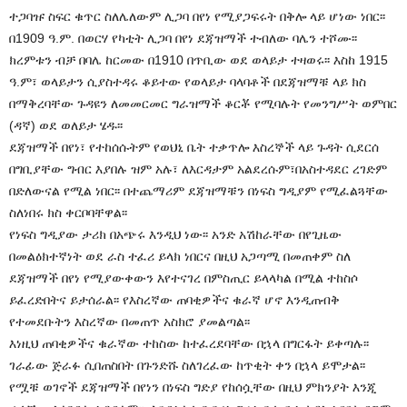
ተጋባዡ ስፍር ቁጥር ስለሌለውም ሊጋባ በየነ የሚያጋፍሩት በቅሎ ላይ ሆነው ነበር፡፡
በ1909 ዓ.ም. በወርሃ የካቲት ሊጋባ በየነ ደጃዝማች ተብለው ባሌን ተሾሙ፡፡
ክረምቱን ብቻ በባሌ ከርመው በ1910 በጥቢው ወደ ወላይታ ተዛወሩ፡፡ እስከ 1915
ዓ.ም፣ ወላይታን ሲያስተዳሩ ቆይተው የወላይታ ባላባቶች በደጃዝማቹ ላይ ክስ
በማቅረባቸው ጉዳዩን ለመመርመር ግራዝማች ቆርቾ የሚባሉት የመንግሥት ወምበር
(ዳኛ) ወደ ወለይታ ሄዱ፡፡
ደጃዝማች በየነ፣ የተከሰሱትም የወህኒ ቤት ተቃጥሎ እስረኞች ላይ ጉዳት ሲደርሰ
በግቢያቸው ግብር እያበሉ ዝም አሉ፣ ለእርዳታም አልደረሱም፣በአስተዳደር ረገድም
በድለውናል የሚል ነበር፡፡ በተጨማሪም ደጃዝማቹን በነፍስ ግዲያም የሚፈልጓቸው
ስለነበሩ ክስ ቀርቦባቸዋል፡፡
የነፍስ ግዲያው ታሪክ በአጭሩ እንዲህ ነው፡፡ አንድ አሽከራቸው በየጊዜው
በመልዕክተኛነት ወደ ራስ ተፈሪ ይላክ ነበርና በዚህ አጋጣሚ በመጠቀም ስለ
ደጃዝማች በየነ የሚያውቀውን እየተናገረ በምስጢር ይላላካል በሚል ተከስሶ
ይፈረድበትና ይታሰራል፡፡ የእስረኛው ጠባቂዎችና ቁራኛ ሆኖ እንዲጠብቅ
የተመደቡትን እስረኛው በመጠጥ አስክሮ ያመልጣል፡፡
እነዚህ ጠባቂዎችና ቁራኛው ተከስው ከተፈረደባቸው በኋላ በግርፋት ይቀጣሉ፡፡
ገራፊው ጅራፉ ሲበጠስበት በጉንድሹ ስለገረፈው ከጥቂት ቀን በኋላ ይሞታል፡፡
የሟቹ ወገኖች ደጃዝማች በየነን በነፍስ ግድያ የከሰሷቸው በዚህ ምክንያት እንጂ