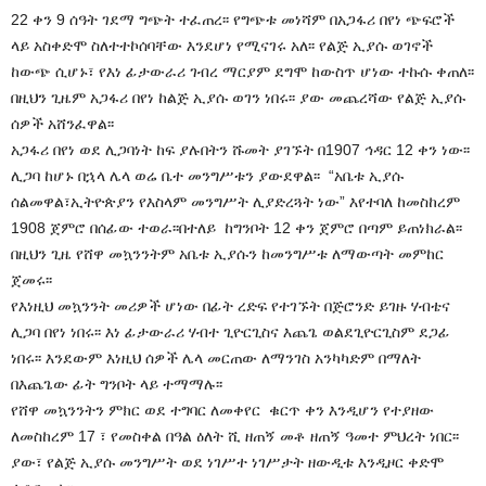
22 ቀን 9 ሰዓት ገደማ ግጭት ተፈጠረ፡፡ የግጭቱ መነሻም በአጋፋሪ በየነ ጭፍሮች
ላይ አስቀድሞ ስለተተኮሰባቸው እንደሆነ የሚናገሩ አለ፡፡ የልጅ ኢያሱ ወገኖች
ከውጭ ሲሆኑ፣ የእነ ፊታውራሪ ገብረ ማርያም ደግሞ ከውስጥ ሆነው ተኩሱ ቀጠለ፡፡
በዚህን ጊዜም አጋፋሪ በየነ ከልጅ ኢያሱ ወገን ነበሩ፡፡ ያው መጨረሻው የልጅ ኢያሱ
ሰዎች አሸንፈዋል፡፡
አጋፋሪ በየነ ወደ ሊጋባነት ከፍ ያሉበትን ሹመት ያገኙት በ1907 ኅዳር 12 ቀን ነው፡፡
ሊጋባ ከሆኑ በኋላ ሌላ ወሬ ቤተ መንግሥቱን ያውደዋል፡፡ “አቤቱ ኢያሱ
ሰልመዋል፣ኢትዮጵያን የእስላም መንግሥት ሊያድረጓት ነው” እየተባለ ከመስከረም
1908 ጀምሮ በሰፊው ተወራ፡፡በተለይ ከግንቦት 12 ቀን ጀምሮ በጣም ይጠነክራል፡፡
በዚህን ጊዜ የሸዋ መኳንንትም አቤቱ ኢያሱን ከመንግሥቱ ለማውጣት መምከር
ጀመሩ፡፡
የእነዚህ መኳንንት መሪዎች ሆነው በፊት ረድፍ የተገኙት በጅሮንድ ይገዙ ሃብቴና
ሊጋባ በየነ ነበሩ፡፡ እነ ፊታውራሪ ሃብተ ጊዮርጊስና እጨጌ ወልደጊዮርጊስም ደጋፊ
ነበሩ፡፡ እንደውም እነዚህ ሰዎች ሌላ መርጠው ለማንገስ አንካካድም በማለት
በእጨጌው ፊት ግንቦት ላይ ተማማሉ፡፡
የሸዋ መኳንንትን ምክር ወደ ተግባር ለመቀየር ቁርጥ ቀን እንዲሆን የተያዘው
ለመስከረም 17 ፣ የመስቀል በዓል ዕለት ሺ ዘጠኝ መቶ ዘጠኝ ዓመተ ምህረት ነበር፡፡
ያው፣ የልጅ ኢያሱ መንግሥት ወደ ነገሥተ ነገሥታት ዘውዲቱ እንዲዞር ቀድሞ