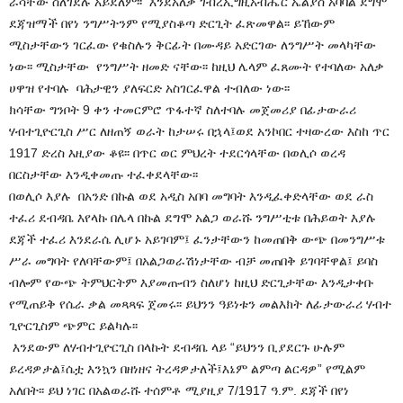
ራሳቸው ስለገደሉ አይደለም፡፡ እንደአለቃ ገብረኢግዚአብሔር ኤልያስ አባባል ደግሞ
ደጃዝማች በየነ ንግሥትንም የሚያስቆጣ ድርጊት ፈጽመዋል፡፡ ይኸውም
ሚስታቸውን ገርፈው የቁስሉን ቅርፊት በሙዳይ አድርገው ለንግሥት መላካቸው
ነው፡፡ ሚስታቸው የንግሥት ዘመድ ናቸው፡፡ ከዚህ ሌላም ፈጸሙት የተባለው አለቃ
ሀዋዝ የተባሉ ባሕታዊን ያለፍርድ አስገርፈዋል ተብለው ነው፡፡
ክሳቸው ግንቦት 9 ቀን ተመርምሮ ጥፋተኛ ስለተባሉ መጀመሪያ በፊታውራሪ
ሃብተጊዮርጊስ ሥር ለዘጠኝ ወራት ከታሠሩ በኋላ፤ወደ አንኮበር ተዛውረው እስከ ጥር
1917 ድረስ እዚያው ቆዩ፡፡ በጥር ወር ምህረት ተደርጎላቸው በወሊሶ ወረዳ
በርስታቸው እንዲቀመጡ ተፈቀደላቸው፡፡
በወሊሶ እያሉ በአንድ በኩል ወደ አዲስ አበባ መግባት እንዲፈቀድላቸው ወደ ራስ
ተፈሪ ደብዳቤ እየላኩ በሌላ በኩል ደግሞ አልጋ ወራሹ ንግሥቲቱ በሕይወት እያሉ
ደጃች ተፈሪ እንደራሴ ሊሆኑ አይገባም፤ ፈንታቸውን ከመጠበቅ ውጭ በመንግሥቱ
ሥራ መግባት የለባቸውም፤ በአልጋወራሽነታቸው ብቻ መጠበቅ ይገባቸዋል፤ ይባስ
ብሎም የውጭ ትምህርትም እያመጡብን ስለሆነ ከዚህ ድርጊታቸው እንዲታቀቡ
የሚጠይቅ የሴራ ቃል መጻጻፍ ጀመሩ፡፡ ይህንን ዓይነቱን መልእክት ለፊታውራሪ ሃብተ
ጊዮርጊስም ጭምር ይልካሉ፡፡
እንደውም ለሃብተጊዮርጊስ በላኩት ደብዳቤ ላይ “ይህንን ቢያደርጉ ሁሉም
ይረዳዎታል፤ሴቷ እንኳን በዘነዘና ትረዳዎታለች፤እኔም ልምጣ ልርዳዎ” የሚልም
አለበት፡፡ ይህ ነገር በአልወራሹ ተሰምቶ ሚያዚያ 7/1917 ዓ.ም. ደጃች በየነ