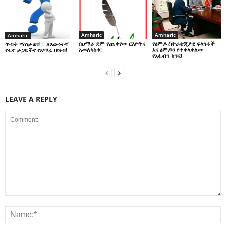
Amharic
Amharic
Amharic
በዐማራ ደም የጨቀየው ርእዮትና
የፅምዶ ስትራቴጂያዊ ፍላጎቶች
ጥብቅ ማስታወሻ :- ለእውነተኛ
አመለካከቱ!
እና ፅምዶን የተቀላቀለው
የፋኖ ታጋዬችና የአማራ ህዝብ!
የአፋብን ክንፍ!
LEAVE A REPLY