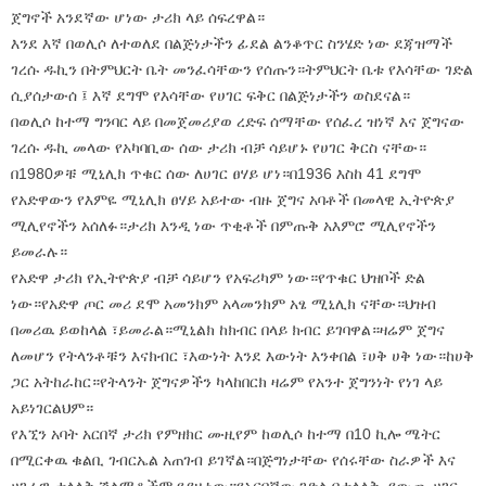
ጀግኖች አንደኛው ሆነው ታሪክ ላይ ሰፍረዋል።
እንደ እኛ በወሊሶ ለተወለደ በልጅነታችን ፊደል ልንቆጥር ስንሄድ ነው ደጃዝማች
ገረሱ ዱኪን በትምህርት ቤት መንፈሳቸውን የሰጡን።ትምህርት ቤቱ የእሳቸው ገድል
ሲያሰታውሰ ፤ እኛ ደግሞ የእሳቸው የሀገር ፍቅር በልጅነታችን ወስደናል።
በወሊሶ ከተማ ግንባር ላይ በመጀመሪያወ ረድፍ ሰማቸው የሰፈረ ዝነኛ እና ጀግናው
ገረሱ ዱኪ መላው የአካባቢው ሰው ታሪክ ብቻ ሳይሆኑ የሀገር ቅርስ ናቸው።
በ1980ዎቹ ሚኒሊክ ጥቁር ሰው ለሀገር ፀሃይ ሆነ።በ1936 እስከ 41 ደግሞ
የአድዋውን የእምዬ ሚኒሊክ ፀሃይ አይተው ብዙ ጀግና አባቶች በመላዊ ኢትዮጵያ
ሚሊየኖችን አሰለፉ።ታሪክ እንዲ ነው ጥቂቶች በምጡቅ አእምሮ ሚሊየኖችን
ይመራሉ።
የአድዋ ታሪክ የኢትዮጵያ ብቻ ሳይሆን የአፍሪካም ነው።የጥቁር ህዝቦች ድል
ነው።የአድዋ ጦር መሪ ደሞ አመንክም አላመንክም አፄ ሚኒሊክ ናቸው።ህዝብ
በመሪዉ ይወከላል ፣ይመራል።ሚኒልክ ከክብር በላይ ክብር ይገባዋል።ዛሬም ጀግና
ለመሆን የትላንቶቹን እናክብር ፣እውነት እንደ እውነት እንቀበል ፣ሀቅ ሀቅ ነው።ከሀቅ
ጋር አትከራከር።የትላንት ጀግናዎችን ካላከበርክ ዛሬም የአንተ ጀግንነት የነገ ላይ
አይነገርልህም።
የእኚን አባት አርበኛ ታሪክ የምዘክር ሙዚየም ከወሊሶ ከተማ በ10 ኪሎ ሜትር
በሚርቀዉ ቁልቢ ገብርኤል አጠገብ ይገኛል።በጅግነታቸው የሰሩቸው ስራዎች እና
ሀገራዊ ታላላቅ ሽልማቶችም የያዘ ነው።የአርበኛው ገድል በታላላቅ የውጪ ሀገር