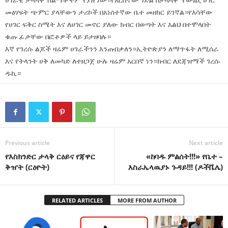
መፅሃፍት ጭምር ያላቸውን ታሪኮች በአነሰተኛው ቤተ መዘክር ይገኛል።የእሳቸው
የሀገር ፍቅር ስሜት እና ለሀገር መኖር ያለው ክብር በወጣት እና እልህ በተሞላበት
ቁጡ ፊታቸው በፎቶዎች ላይ ይታዘባሉ።
እኛ የገረሱ ልጆች ዛሬም ሀገራችንን እንጠብቃለን።ኢትዮጵያን ለማጥፋት ለሚሰራ
እና የትላንት ሀቅ ለመካድ ለተዘጋጀ ሁሉ ዛሬም አርበኛ ነን።ክብር ለደጃዝማች ገረሱ
ዱኪ።
Previous article
Next article
የእስክንድር ታላቅ ርዕይና የጃዋር
«ከባዱ ምልሰት!!!» የቤተ –
ቅዠት (ርዕዮት)
እስራኤላዉያኑ ጉዳይ!!! (ዶችቬሌ)
RELATED ARTICLES
MORE FROM AUTHOR