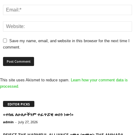
Save my name, email, and website in this browser for the next time I
comment.
This site uses Akismet to reduce spam.
Learn how your comment data is
processed.
EDITOR PICKS
«ተከዜ ለሁለታችንም ተፈጥሯዊ ወሰን ነው!»
admin
-
July 27, 2026
REJECT THE HARMFUL ALLIANCE ፅምዶ (ጥማድ): THE AMHARA