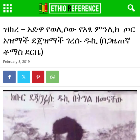
ዝክረ – አድዋ የወሊሶው የአፄ ምንሊክ ጦር
አዝማች ደጀዝማች ገረሱ ዱኪ (በጋዜጠኛ
ቶማስ ደርቤ)
February 8, 2019