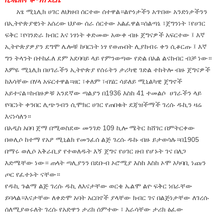
አፄ ሚኒሊክ ሀገር ለህዝብ ሰርተው ሰተዋል።ልዮነታችን አጥበው አንድነታችንን
በኢትዮጵያዊነት አሰረው ህያው ሰራ ሰርተው አልፈዋል።ሰልጣኔ ፣ጀግንነት ፣የሀገር
ፍቅር ፣የባንድራ ክብር እና ነፃነት ቀድመው አውቀ ብዙ ጀግናዎች አፍርተው ፤ እኛ
ኢትዮጵያዎያን ደግሞ ሌሎቹ ከባርነት ነፃ የወጡበት ሊያከብሩ ቀን ሲቆርጡ ፤ እኛ
ግን ትላንት በተከፈለ ደም አደባባይ ላይ የምንወጣው የድል በአል ልናከብር ብቻ ነው።
እምዬ ሚኒሊክ በሀገራችን ኢትዮጵያ የሰሩትን ታሪካዊ ገድል ተከትሎ ብዙ ጀግናዎች
ከእሳቸው በሃላ አፍርተዋል።ዘር ፣ቀለም ፣ብሄር ሳይለይ ሚኒልካዊ ጀግኖች
አይተናል።ከብዙዎቹ አንደኛው ጣልያን በ1936 እስከ 41 ተመልሶ ሀገራችን ላይ
የባርነት ቀንበር ሊጭንብን ሲሞክር ሀገር የጠበቁት ደጃዝችማች ገረሱ ዱኪን ዛሬ
እናነሳለን።
በአዲስ አበባ ጀማ በሚወስደው መንገድ 109 ኪሎ ሜትር ከሸገር በምትርቀው
በወሊሶ ከተማ የአፆ ሚኒልክ የመንፈሰ ልጅ ገረሱ ዱኩ ብዙ ይታወሳሉ።በ1905
በማሩ ወሊሶ አቅራቢያ የተወለዱት እኝ ጀግና የሀገር ዘብ የሆኑት ገና በለጋ
እድሜቸው ነው። ጠላት ጣሊያንን በደቡብ ኦሮሚያ እስከ እስከ ኦሞ አካባቢ ነጩን
ጦር የፈተኑት ናቸው።
የዱኪ ጉልማ ልጅ ገረሱ ዱኪ ለእናታቸው ወርቄ ኤልሞ ልዮ ፍቅር ነበራቸው
ይባላል።እናታቸው ለቀድሞ አባት አርበኖች ያላቸው ክብር ገና በልጅነታቸው ለገረሱ
ሰለሚያወሩለት ገረሱ የአድዋን ታሪክ ሰምተው ፣ እራሳቸው ታሪክ ፅፈው