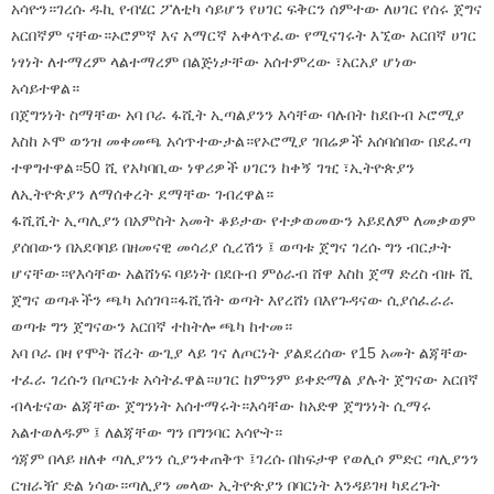
አሳዮን።ገረሱ ዱኪ የብሄር ፖለቲካ ሳይሆን የሀገር ፍቅርን ሰምተው ለሀገር የሰሩ ጀግና
አርበኛም ናቸው።ኦሮምኛ እና አማርኛ አቀላጥፈው የሚናገሩት እኚው አርበኛ ሀገር
ነፃነት ለተማረም ላልተማረም በልጅነታቸው አሰተምረው ፣አርአያ ሆነው
አሳይተዋል።
በጀግንነት ስማቸው አባ ቦራ ፋሺት ኢጣልያንን እሳቸው ባሉበት ከደቡብ ኦሮሚያ
እስከ ኦሞ ወንዝ መቀመጫ አሳጥተውታል።የኦሮሚያ ገበሬዎች አሰባሰበው በደፈጣ
ተዋግተዋል።50 ሺ የአካባቢው ነዋሪዎች ሀገርን ከቀኝ ገዢ ፣ኢትዮጵያን
ለኢትዮጵያን ለማሰቀረት ደማቸው ገብረዋል።
ፋሺሺት ኢጣሊያን በአምስት አመት ቆይታው የተቃወመውን አይደለም ለመቃወም
ያሰበውን በአደባባይ በዘመናዊ መሳሪያ ሲረሽን ፤ ወጣቱ ጀግና ገረሱ ግን ብርታት
ሆናቸው።የእሳቸው አልሸነፍ ባይነት በደቡብ ምዕራብ ሸዋ እስከ ጀማ ድረስ ብዙ ሺ
ጀግና ወጣቶችን ጫካ አሰገባ።ፋሺሽት ወጣት እየረሸነ በእየጉዳናው ሲያሰፈራራ
ወጣቱ ግን ጀግናውን አርበኛ ተከትሎ ጫካ ከተመ።
አባ ቦራ በዛ የሞት ሸረት ውጊያ ላይ ገና ለጦርነት ያልደረሰው የ15 አመት ልጃቸው
ተፈራ ገረሱን በጦርነቱ አሳትፈዋል።ሀገር ከምንም ይቀድማል ያሉት ጀግናው አርበኛ
ብላቴናው ልጃቸው ጀግንነት አሰተማሩት።እሳቸው ከአድዋ ጀግንነት ሲማሩ
አልተወለዱም ፤ ለልጃቸው ግን በግንባር አሳዮት።
ጎጃም በላይ ዘለቀ ጣሊያንን ሲያንቀጠቅጥ ፤ገረሱ በከፍታዋ የወሊሶ ምድር ጣሊያንን
ርዝራዥ ድል ነሳው።ጣሊያን መላው ኢትዮጵያን በባርነት እንዳይገዛ ካደረጉት