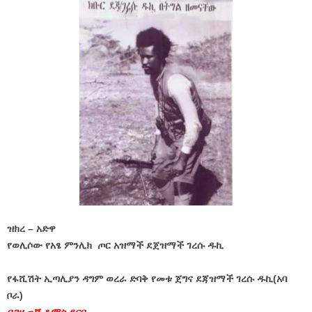
ዝክረ – አድዋ
የወሊሶው የአፄ ምንሊክ ጦር አዝማች ደጀዝማች ገረሱ ዱኪ
የፋሺሽት ኢጣሊያን ዳግም ወረራ ድባቅ የመቱ ጀግና ደጃዝማች ገረሱ ዱኪ(አባ
ቦራ)
በጋዜጠኛ ቶማስ ደርቤ