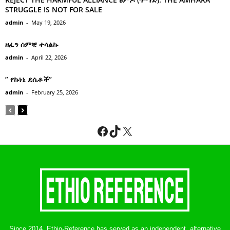
STRUGGLE IS NOT FOR SALE
admin
-
May 19, 2026
ዘፈን ሰምቼ ተሳልኩ
admin
-
April 22, 2026
” የኩነኔ ደሴቶች’’
admin
-
February 25, 2026
Facebook
TikTok
X
Since 2014, Ethio-Reference has served as an independent, alternative