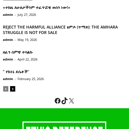
«ተከዜ ለሁለታችንም ተፈጥሯዊ ወሰን ነው!»
admin
-
July 27, 2026
REJECT THE HARMFUL ALLIANCE ፅምዶ (ጥማድ): THE AMHARA
STRUGGLE IS NOT FOR SALE
admin
-
May 19, 2026
ዘፈን ሰምቼ ተሳልኩ
admin
-
April 22, 2026
” የኩነኔ ደሴቶች’’
admin
-
February 25, 2026
Facebook
TikTok
X