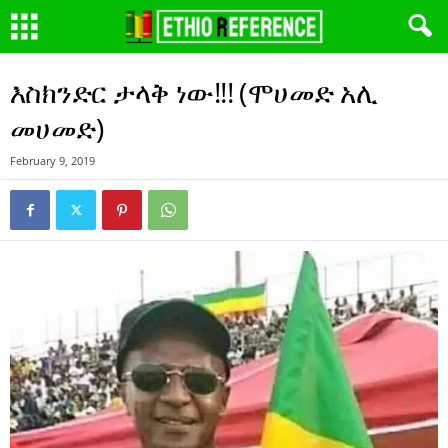
እስክንድር ታላቅ ነው!!! (ሞሀመድ አሊ
መሀመድ)
February 9, 2019