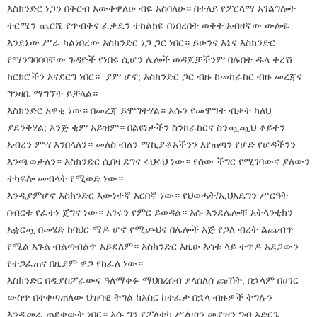
እስክንድር ነጋን በቅርብ አውቀዋለሁ ብዬ አስባለሁ። በተለይ የፖርላማ አገልግሎት
ተርሜን ጨርሼ የጥብቅና ፈቃዴን ተከልክዬ በነበረበት ወቅት አብዛኛው ውሎዬ
እንደኔው ሥራ ካልነበረው እስክንድር ነጋ ጋር ነበር። ይሁንና እኔና እስክንድር
የማንግባባባቸው ጉዳዮች የነበሩ ሲሆን ሌሎች ወዳጆቻችንም ባሉበት ዱላ ቀረሽ
ክርክሮችን እናደርግ ነበር። ያም ሆኖ; እስክንድር ጋር ብዙ ከመከራከር ብዙ መረጃና
ግንዛቤ ማግኘት ይቻላል።
እስክንድር አዋቂ ነው። በመረጃ ይሞግትሃል። እሱን የመሞገት ብቃት ካለህ
ያደንቅሃል; እንጅ ቂም አይዝም። በልዩነታችን ስንከራከርና ስንጯጯህ ቆይተን
አብረን ምሣ እንበላለን። መለስ ብለን ማኪያቶአችንን እየጠጣን የሆድ የሆዳችንን
እንጫወታለን። እስክንድር ሲበዛ ደግና ሩህሩህ ነው። የሰው ችግር የሚገባውና ያለውን
ተካፍሎ መብላት የሚወድ ነው።
እንዲያምሆኖ እስክንድር እውነተኛ አርበኛ ነው። የህወሓት/ኢህአዴግን ሥርዓት
በብርቱ የፈተነ ጀግና ነው። አገሩን የምር ይወዳል። እሱ እንደሌሎቹ አትላንቲክን
አቋርጧ በመሄድ ከባህር ማዶ ሆኖ የሚጮህና በሌሎች እጅ የጋለ ብረት ልጨብጥ
የሚል አጉል ብልጣብልጥ አይደለም። እስክንድር እዚሁ እሳቱ ላይ ተጥዶ አደጋውን
የተጋፈጠና በዚያም ዋጋ የከፈለ ነው።
እስክንድር በዲያስፖራውና ዓለማቀፉ ማህበረሰብ ያላሰለሰ ጩኸት; በኋላም በሀገር
ውስጥ በተቀጣጠለው ህዝባዊ ትግል ከእስር ከተፈታ በኋላ ብዙዎች ትግሉን
እንዲመራ ጠይቀውት ነበር። እሱ ግን የፖለቲካ ሥልጣን መያዝን ግብ አድርጌ