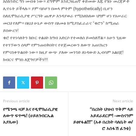
እስክንድር ግን መብቱ ነው። ደግሞም እንደጋዜጠኛ ቀድመው እጁ የገቡ መረጃዎች
ሊኖሩት ይችላሉ። ያም ባይሆን በመላ ምትም (hypothetically) ቢሆን
ስለዴሞክራሲያዊ ሥርዓት ጨዋታ እንዳያወራ የሚከለክለው ህግም ሆነ የአሠራር
መርህ የለም። በዚህ ሁኔታ ውስጥ በአመፅ ከሚያስፈራራና “ቄሮን” ከሚጠራ
ይሰውረን!
ቄሮ የተነሳለትን ክቡር ተልዕኮ ከግብ አድርሶ የተመለሰ ይመስለኛል። አሁን ጊዜው
የተገኘውን ሰላም የምንጠብቅበትና የተጀመረውን ለውጥ አጠናክረን
የምናስቀጥልበት ነው። ከዚያ ውጭ ያለው መንገድ ለነዳውድ ኢብሳም አልበጀ!
ክብርና ሞገስ ለጀግኖቻችን!!!
Previous article
Next article
የሜንጫ ዛቻ እና የዲሞክራሲያዊ
“በረከት ህዝብ ጥቅም ላይ
ለውጥ ፍጥጫ! (ሀይለገብርኤል
አይደራደርም! -ሙስናንም
አያሌው)
ይፀየፋል!!!” (አቶ በረከት ባለቤት ወ/
ሮ አሰፋሽ ፈንቴ)