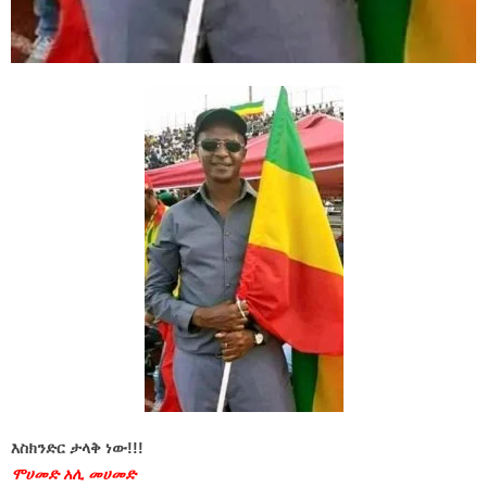
እስክንድር ታላቅ ነው!!!
ሞሀመድ አሊ መሀመድ