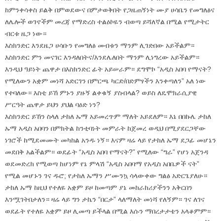
ከምንቀሳቀስ ይልቅ በምወደውና በምታወቅበት የጋዜጠኝነት ሙያ ሀሳቤን የመግለፅና
ለሌሎች ወገኖችም መረጃ የማድረስ ተልዕኮዬን ብወጣ ይሻለኛል በሚል የሚታትር
ብርቱ ዜጋ ነው።
እስክንድር እንደዜጋ ሀሳቡን የመግለፅ መብቱን ማንም ሊገድበው አይችልም።
እስክንድር ምን መናገር እንዳለበትና/እንደሌለበት ማንም ሊነግረው አይችልም።
እንዲህ ዓይነት ጨዋታ በእስክንድር ፊት አይሠራም። ደግሞኮ “አዲስ አበባ የማናት?
የሚለውን አቋም መነሻ አድርገን በምርጫ ካርድ/በድምፃችን እንቀጣለን” አለ ነው
የተባለው። እስቲ ይኸ ምኑን ያዙኝ ልቀቁኝ ያስብላል? ወይስ ለዴሞክራሲያዊ
ሥርዓት ጨዋታ ይህን ያህል ባዕድ ነን?
እስክንድር ይኸን ስላለ ታከለ ኡማ አይመረጥም ማለት አይደለም። እኔ በበኩሌ ታከለ
ኡማ አዲስ አበባን በምክትል ከንቲባነት መምራት ከጀመረ ወዲህ በሚያደርጋቸው
ነገሮች ከሚደመሙት መካከል አንዱ ነኝ። እናም ዛሬ ላይ የታከለ ኡማ ደጋፊ መሆኔን
መደበቅ አልችልም። ወደፊት “አዲስ አበባ የማናት?” የሚለው “ግራ” የሆነ አጀንዳ
ወደመድረክ የሚወጣ ከሆነም የኔ ምላሽ “አዲስ አበባማ የአዲስ አበቤዎች ናት”
የሚል መሆኑን ገና ዱሮ; የታከለ ኡማን ሥሙንኳ ሳላውቀው ግልፅ አድርጌያለሁ።
ታከለ ኡማ ከዚህ የተለዬ አቋም ይዞ ከመጣም ያኔ መከራከሪያችንን አቅርበን
እንሟገትበታለን። ዛሬ ላይ ግን ታኬን “በርታ” ላለማለት መነሻ የለኝም። ገና ለገና
ወደፊት የተለዬ አቋም ይዞ ሊመጣ ይችላል በሚል እሱን ማበረታታቴን አላቆምም።