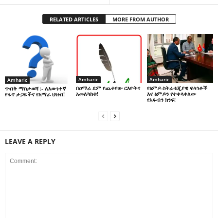
RELATED ARTICLES
MORE FROM AUTHOR
Amharic
Amharic
Amharic
በዐማራ ደም የጨቀየው ርእዮትና
የፅምዶ ስትራቴጂያዊ ፍላጎቶች
ጥብቅ ማስታወሻ :- ለእውነተኛ
አመለካከቱ!
እና ፅምዶን የተቀላቀለው
የፋኖ ታጋዬችና የአማራ ህዝብ!
የአፋብን ክንፍ!
LEAVE A REPLY