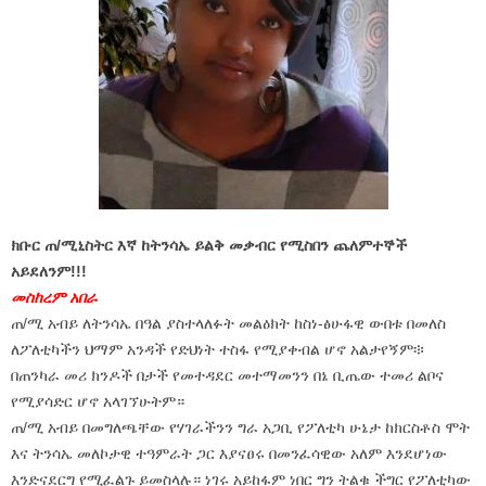
ክቡር ጠ/ሚኒስትር እኛ ከትንሳኤ ይልቅ መቃብር የሚስበን ጨለምተኞች
አይደለንም!!!
መስከረም አበራ
ጠ/ሚ አብይ ለትንሳኤ በዓል ያስተላለፉት መልዕክት ከስነ-ፅሁፋዊ ውበቱ በመለስ
ለፖለቲካችን ህማም አንዳች የድህነት ተስፋ የሚያቀብል ሆኖ አልታየኝም፨
በጠንካራ መሪ ክንዶች በታች የመተዳደር መተማመንን በኔ ቢጤው ተመሪ ልቦና
የሚያሳድር ሆኖ አላገኘሁትም።
ጠ/ሚ አብይ በመግለጫቸው የሃገራችንን ግራ አጋቢ የፖለቲካ ሁኔታ ከክርስቶስ ሞት
እና ትንሳኤ መለኮታዊ ተዓምራት ጋር እያናፀሩ በመንፈሳዊው አለም እንደሆነው
እንድናደርግ የሚፈልጉ ይመስላሉ። ነገሩ አይከፋም ነበር ግን ትልቁ ችግር የፖለቲካው