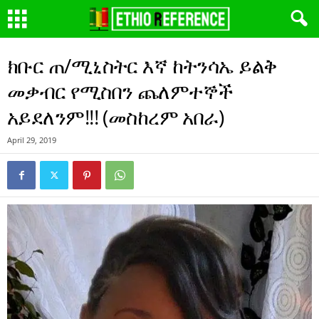
ክቡር ጠ/ሚኒስትር እኛ ከትንሳኤ ይልቅ
መቃብር የሚስበን ጨለምተኞች
አይደለንም!!! (መስከረም አበራ)
April 29, 2019