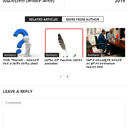
አስፈላጊነት!!! (ውብሸት ሙላት)
2019
RELATED ARTICLES
MORE FROM AUTHOR
Amharic
Amharic
Amharic
በዐማራ ደም የጨቀየው ርእዮትና
የፅምዶ ስትራቴጂያዊ ፍላጎቶች
ጥብቅ ማስታወሻ :- ለእውነተኛ
አመለካከቱ!
እና ፅምዶን የተቀላቀለው
የፋኖ ታጋዬችና የአማራ ህዝብ!
የአፋብን ክንፍ!
LEAVE A REPLY