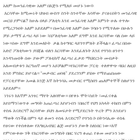
አለም ከመንፈሳዊው አለም በእጅጉ የሚለይ መሆኑ ነው፨
እርሳቸው ከሚመሩት ህዝብ ውስጥ ስንት ስንተኛው እሳቸው ያናፀሩበትን መንፈሳዊ
መርህ ያምናል? ከሁሉ በላይ ፖለቲካ እንደ መንፈሳዊ አለም እምነት ሁሉ ተጥሎ
የሚረጋጉበት አለም አይደለም። በመንፈሳዊ አለም ሰው ሃሳቡን የሚጥለው በሁሉን
ቻይ ታማኝ ፈጣሪ ላይ ነው ፤በፖለቲካው አለም ደግሞ እንደ እርሳቸው ባለ ሰው ላይ
ነው።ሰው ደግሞ እንደመለኮት ቃል ከተግባር ላይገጥምለት ይችላል። ፈጣሪ በሰው
አድሮ ፖለቲካውን ያበጃል ብለን እርሳቸው እንደፈለጉት እንደ ዮሃንስ ፀንተን
እንዳንጠብቅ ሰው ያውም ፖለቲከኛ ለፈጣሪ ፈቃድ ማህደርነት መብቃት
አለመብቃቱን እርግጠኛ መሆን አይቻልም።የእርሳቸው ፓርቲ ተለዋዋጭ ባህሪ ለዚህ
አንድ ምስክር ይሆናል። “መቃብር ጠባቂ” ያደረገንም ይሄው የማይጨበጠው
የፓርቲያቸው አመል እንጅ እኛ ከትንሳኤ መቃብር የሚስበን ጨለምተኞች ስለሆንን
አይደለም።
ነገሩን ከእኛም አንፃር ማየት አለባቸው። በየቀኑ ሞት፣ስደት ፣መፈናቀል
እየሰማን፤ወጥቶ መግባት አጠራጣሪ እየሆነብን ፣በዘረኛ የህግ አካላት ተከበን በምን
ተስፋ እናድርግ? እርሳቸው ይህን ለመፍታት የሚያደርጉት ጥረት ምን እንደሆነ
ማወቅ ሳንችል በምን ላይ ቆመን ተስፋ እናድርግ? ዮሃንስ ኮ በትንሳኤው ተስፋ
የፀናው የተሰቀለው የእግዚአብሄር ልጅ መሆኑን ያውቅ ስለነበር ነው።እኛ
የምናውቀው ሃቅ የእርሳቸው መንግስት በዘር ሃረግ ቆጠራ የቆመ መሆኑን ነው