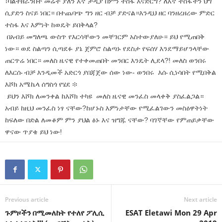
፣ባልተዘራንበት መሬት ያለን እኛ ታዲያ በምን ተስፋ እናድርግ? ለእኛ ተስፋችን ህግ
ሲያድን ስናይ ነበር። በተጨባጭ ግን ዘር ብቻ ያድናል።እንዲህ ዘር ባንዘረዘረው ምድር
ተስፋ እና እምነት ከወዴት ይበቅላል?
በአብይ መግለጫ ውስጥ የእርሳቸውን መቸገርም አስተውያለሁ። ይህ የሚጠበቅ
ነው። ወደ ስልጣን ሲጣደፉ ያኔ ጀምሮ ስልጣኑ የደስታ የፍሰሃ እንደማይሆንላቸው
ጠርጥሬ ነበር። መለስ ዜናዊ የተቀመጠበት መንበር እንዴት ሊደላ?! መለስ ወንበሩ
ለእርሱ ብቻ እንዲመች አድርጎ ያበጃጀው ሰው ነው- ወንበሩ እሱ ሲነሳበት የሚበቅል
እሾክ አሜኬላ ሰግስጎ የሄደ ፨
ይህን እሾክ ለመንቀል ከእሾክ ተካዩ መለስ ዜናዊ መንፈስ መላቀቅ ያስፈልጋል።
አብይ ከዚህ መንፈስ ነፃ ናቸው?ከሆኑስ እምነታቸው የሚፈልገውን መስዕዋትነት
ከፍለው በድል ለመቆም ምን ያህል ፅኑ እና ዝግጁ ናቸው? ባገኛቸው የምጠይቃቸው
ዋናው ጥያቄ ይህ ነው!
Previous article
Next article
ጉምዞችን በሚመለከት የተለየ ፖሊሲ
ESAT Eletawi Mon 29 Apr