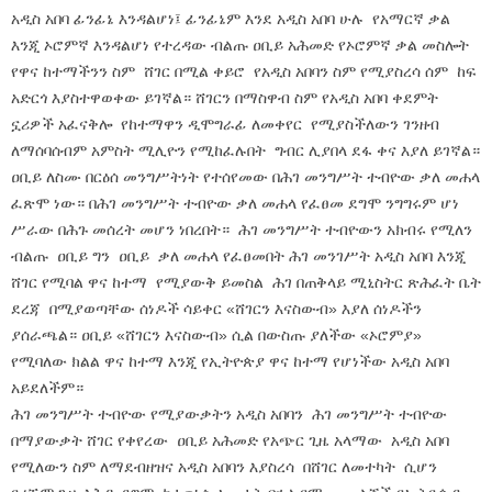
አዲስ አበባ ፊንፊኔ እንዳልሆነ፤ ፊንፊኔም እንደ አዲስ አበባ ሁሉ የአማርኛ ቃል
እንጂ ኦሮምኛ እንዳልሆነ የተረዳው ብልጡ ዐቢይ አሕመድ የኦሮምኛ ቃል መስሎት
የዋና ከተማችንን ስም ሸገር በሚል ቀይሮ የአዲስ አበባን ስም የሚያስረሳ ሰም ከፍ
አድርጎ እያስተዋወቀው ይገኛል። ሸገርን በማስዋብ ስም የአዲስ አበባ ቀደምት
ኗሪዎች አፈናቅሎ የከተማዋን ዲሞግራፊ ለመቀየር የሚያስችለውን ገንዘብ
ለማሰባሰብም አምስት ሚሊዮን የሚከፈሉበት ግብር ሊያበላ ደፋ ቀና እያለ ይገኛል።
ዐቢይ ለስሙ በርዕሰ መንግሥትነት የተሰየመው በሕገ መንግሥት ተብዮው ቃለ መሐላ
ፈጽሞ ነው። በሕገ መንግሥት ተብዮው ቃለ መሐላ የፈፀመ ደግሞ ንግግሩም ሆነ
ሥራው በሕጉ መሰረት መሆን ነበረበት። ሕገ መንግሥት ተብዮውን አክብሩ የሚለን
ብልጡ ዐቢይ ግን ዐቢይ ቃለ መሐላ የፈፀመበት ሕገ መንገሥት አዲስ አበባ እንጂ
ሸገር የሚባል ዋና ከተማ የሚያውቅ ይመስል ሕገ በጠቅላይ ሚኒስትር ጽሕፈት ቤት
ደረጃ በሚያወጣቸው ሰነዶች ሳይቀር «ሸገርን እናስውብ» እያለ ሰነዶችን
ያሰራጫል። ዐቢይ «ሸገርን እናስውብ» ሲል በውስጡ ያለችው «ኦሮምያ»
የሚባለው ክልል ዋና ከተማ እንጂ የኢትዮጵያ ዋና ከተማ የሆነችው አዲስ አበባ
አይደለችም።
ሕገ መንግሥት ተብዮው የሚያውቃትን አዲስ አበባን ሕገ መንግሥት ተብዮው
በማያውቃት ሸገር የቀየረው ዐቢይ አሕመድ የአጭር ጊዜ አላማው አዲስ አበባ
የሚለውን ስም ለማደብዘዝና አዲስ አበባን እያስረሳ በሸገር ለመተካት ሲሆን