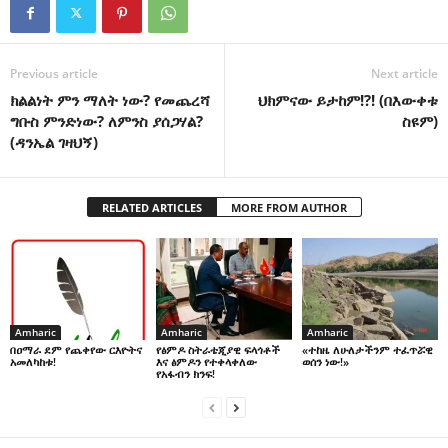
Previous article
Next article
ክልልነት ምን ማለት ነው? የመጨረሻ
ህክምናው ይታከም!?! (በእውቀቱ
ግቡስ ምንድነው? ለምንስ ያሰጋሃል?
ስዩም)
(ዳንኤል ገዛህኝ)
RELATED ARTICLES
MORE FROM AUTHOR
Amharic
Amharic
Amharic
በዐማራ ደም የጨቀየው ርእዮትና
የፅምዶ ስትራቴጂያዊ ፍላጎቶች
«ተከዜ ለሁለታችንም ተፈጥሯዊ
አመለካከቱ!
እና ፅምዶን የተቀላቀለው
ወሰን ነው!»
የአፋብን ክንፍ!