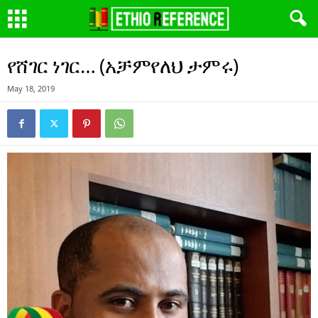
የሸገር ነገር… (አቻምየለህ ታምሩ)
May 18, 2019