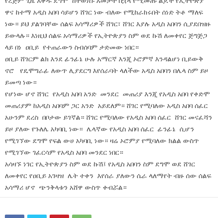
የረጅም ጊዜ እቅዱ ደግሞ ከተወነሱ አመታት በኋላ የሚመጡ ልጆች የኢትዮጵያ
ዋና ከተማ አዲስ አበባ ሳይሆን ሸገር ነው ብለው የሚከራከሩበት ሰነድ ትቶ ማለፍ
ነው። ይህ ያልገባቸው ሰልፍ አሳማሪዎች ሸገር፣ ሸገር እያሉ አዲስ አበባን ሲያደበዝዙ
ይውላሉ። እነዚህ ሰልፍ አሳማሪዎች የኢትዮጵያን ስም ወደ ኩሽ ለመቀየር ጅግጅጋ
ላይ በነ ዐቢይ የተጠራውን ስብሰባም ታድመው ነበር።
ዐቢይ ሸገርም ልክ እንደ ፊንፊኔ ሁሉ አማርኛ እንጂ ኦሮምኛ እንዳልሆነ ቢይውቅ
ኖሮ የዴሞግራፊ ለውጥ ሊያደርግ እየሰራባት ላለችው አዲስ አበባን በሌላ ስም ይዞ
ይመጣ ነው።
የሆነው ሆኖ ሸገር የአዲስ አበባ አንድ መንደር መጠሪያ እንጂ የአዲስ አበባ የቀድሞ
መጠሪያም ከአዲስ አበባም ጋር አንድ አይደለም። ሸገር የሚባለው አዲስ አበባ ሰፈር
አሁንም ደረስ በቦታው ይገኛል። ሸገር የሚባለው የአዲስ አበባ ሰፈር ሸገር መናፈሻን
ይዞ ያለው የጉለሌ አካባቢ ነው። ሌላኛው የአዲስ አበባ ሰፈር ፊንፊኔ ሲሆን
የሚገኘው ደግሞ የፍል ውሀ አካባቢ ነው። ዛሬ ኦሮምያ የሚባለው ክልል ውስጥ
የሚገኘው ገፈርሳም የአዲስ አበባ መንደር ነበር።
አሳዛኙ ነገር የኢትዮጵያን ስም ወደ ኩሽ፤ የአዲስ አበባን ስም ደግሞ ወደ ሸገር
ለመቀየር የዐቢይ አገዛዝ ሌት ተቀን እየሰራ ያለውን ሴራ ላለማየት ብዙ ሰው ሰልፍ
አሳማሪ ሆኖ ጭንቅላቱን አሸዋ ውስጥ ቀብሯል።