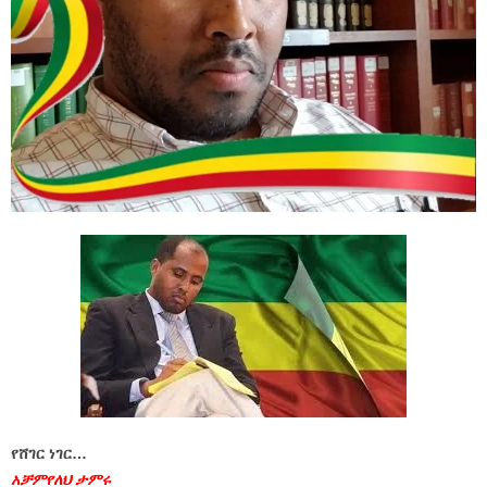
የሸገር ነገር…
አቻምየለህ ታምሩ