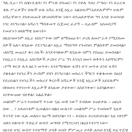
ዓሊ ቢራ፣ የነ አበበ ቢቂላ፣ የነ ምሩጽ ይፍጠር፣ የነ ኃይሌ ገብረ ሥላሴ፣ የነ ደራርቱ
ቱሉ ሥራዎችና ድሎች ሁሉ አሻራ እንጂ አቧራ አልነበሩም፤አይደሉምም፡፡ ሁሉም
አሻራቸውን ያስቀመጡት በየመስካቸው ነው፡፡ ብንጠይቃቸው ግን አንድ ተመሳሳይ
ነገር ይነግሩናል፡፡ አሻራን ማስቀመጥ ሲጀመር ፈታኝ – ሲፈጸም አስመስጋኝ
የመሆኑን ዘላለማዊ እውነት፡፡
በዚህ ዘመንም አቧራ አስነሥተው ስም ለማስጠራት፣ ታሪክ ለመሥራት የሚደክሙ
ሰዎች አሉ፡፡ ለጊዜው ያደናግራል፡፡ አቧራ ማስነሣት የጉብዝና ምልክትም ይመስላል፡፡
‹ለስሟ መጠሪያ ቁና ሰፋች› እንደተባለውም ለጊዜው ስምን ያስጠራ ይመስላል፡፡
የአቧራና የአቧራ አስነሽዎች ታሪክና ሥራ ግን እንኳን ዘመን ወቅትን አይሻገርም፡፡
‹ያማ ቀርቶ ሌላ ዘፈን መጥቶ› እንደሚባለው ፋሽን ሆኖ መጥቶ እንደ ፋሽን
ያልፋል፡፡ የሀገራችን ታሪክም ይሄን ይነግረናል፡፡ መከራና ችግርን ተቋቁመው እዚህ
የደረሱልን የሀገራችን መኩሪያ ቅርሶች አሻራዎች እንጂ አቧራዎች አይደሉም፡፡
በየዘመኑ የተነሡት አቧራዎች ለጊዜው ታይተው፣ አስደንቀው፣ አደባልቀው፣
አነዋውጠው ሄደዋል፤ አልፈዋል፡፡
መልካም ሥራን የመከወኛ ጥሩው ጊዜ መቼ ነው? ተብለው ይጠየቃሉ – ጠቢቡ
ሰው….፤ አላመነቱም ሲመልሱ፡፡ በልበ ሙሉነት ‹መልካም ሥራ የመከወኛ ጊዜዋ
ትናንት ነው ሲሉ መለሱ፡፡ ዛሬማ ይዘገያል፡፡ ነገ – ይብሱኑ ይረፍድብናል፡፡ ጊዜ የለንም
ብለን በቁጭት ጥድፊያ ውስጥ መግባት የሚኖርብን በዚህ የተነሣ ነው፡፡
በአንድ ሀገር ውስጥ የተከማቸ ታላቅ ሀብት ምሥጢሩ ታላቅ ሐሳብ እንጂ ተፈጥሯዊ