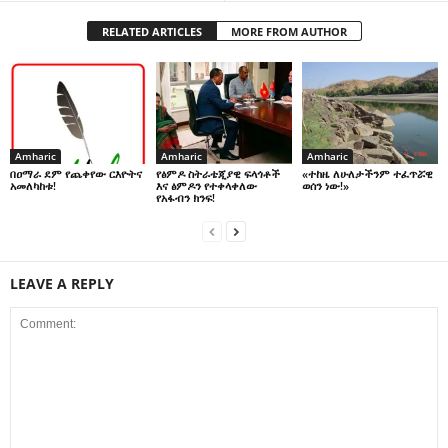
RELATED ARTICLES
MORE FROM AUTHOR
Amharic
Amharic
Amharic
በዐማራ ደም የጨቀየው ርእዮትና
የፅምዶ ስትራቴጂያዊ ፍላጎቶች
«ተከዜ ለሁለታችንም ተፈጥሯዊ
አመለካከቱ!
እና ፅምዶን የተቀላቀለው
ወሰን ነው!»
የአፋብን ክንፍ!
LEAVE A REPLY