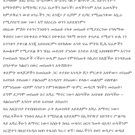
እንዳለው ገበሬ አሻራ ከሚሾሙና ከሚሻሩ ባለ ሥልጣናት ጋር አይገናኝም፡፡
ከማትሾምና ከማትሻር የጋራ ቤታችን ከሆነች፣ ሁላችንንም እንደ አመላችን
ከምታቅፈን ውድ ሀገራችን ጋር እንጂ፡፡ ያ ሲሾም ያ ሲሻር የሚጨንቀው አቧራ
የሚያስነሣ ሰው ነው፤ እኛ ከእነርሱ ወገን አይደለንም፡፡
በዛሬው ምሽት የተገናኘንበትን መስጠት የላቀ መስጠት የሚያደርገው የዓላማው
ቅድስና ነው፡፡ በተቀደሰ ተግባርና በተቀደሰ ዓላማ ውስጥ ተሳታፊ የሚሆን ሁሉ ነገ
አንገቱን ያቀናል እንጂ አይሰብርም፡፡ በተከለው አንድ ፍሬ ምትክ ሺሕ ፍሬዎችን
ለመልቀም የሚታደል ቅን ገበሬ መደሰት ያንሰው እንደሁ እንጂ አይበዛበትም፡፡ እናንተ
የመስጠት ገበሬዎች ናችሁ፡፡ ሁሌም ስጡ፡፡ የምትሰጡት ከኪስና ከእጃችሁ እንዳይጠፋ
ሰግታቸሁ ካልሆነ በቀር መስጠትን አትሽሹት፡፡
ቀደምት ወላጆቻችን ከመስጠት ጋር ተያይዞ አንዲት ሸጋ ምርቃት አላቸው፡፡ ‹የሰጠም
አብዝቶ ይስጠው፣ ያልሰጠም እንዲሰጥ ይስጠው› ይላሉ፡፡ መልካም ብለዋል፡፡
የምንሰጠው ብቻም ሳንሆን የምንቀበለውም ጭምር መዳረሻ ግባችን መስጠት፣
ደግሞ ደጋግሞ መስጠት እና አሻራ ማኖር ነው፡፡ ለሰጣችሁ አብዝቶ ይስጣችሁ –
ላልሰጠንም እንሰጥ ዘንድ አብዝቶ ይስጠን፡፡
ዛሬ እዚህ ቦታ የተሰበሰብነው ራት ለመብላት አይደለም፡፡ አሻራ ለማኖር ነው፡፡
የከፈላችሁት ገንዘብ ለእራት የሚከፈል አይደለም፡፡ በኢትዮጵያ ዕድገትና ሥልጣኔ
ላይ አሻራችሁን ለማኖር ነው፡፡ አስቡት ከዛሬ ሠላሳና ዐርባ ዓመት በኋላ፤ ሁላችንም
አርጅተን በዚህ የአዲስ አበባ ተፋሰስ ግራና ቀኝ፣ ከዘራችንን ይዘን ወዲያና ወዲህ