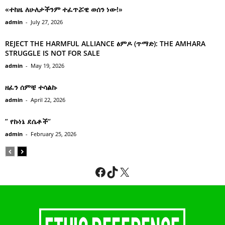
«ተከዜ ለሁለታችንም ተፈጥሯዊ ወሰን ነው!»
admin
-
July 27, 2026
REJECT THE HARMFUL ALLIANCE ፅምዶ (ጥማድ): THE AMHARA
STRUGGLE IS NOT FOR SALE
admin
-
May 19, 2026
ዘፈን ሰምቼ ተሳልኩ
admin
-
April 22, 2026
” የኩነኔ ደሴቶች’’
admin
-
February 25, 2026
Facebook
TikTok
X