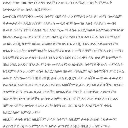
የታሪካቸው ብዙ ገጽ በባዕዳን ቀለም በአውሮፓ፣ በአሜሪካና በሩቅ ምሥራቅ
እየተጻፈባቸው ስላሉ ልጆቻችን፡፡
ኒውዮርክ የዓለማችን መዲና ከተማ ብቻ ሳትሆን የማታንቀላፋዋ ከተማ በመባልም
ትታወቃለች፡፡ አዲስ አበባም የአፍሪካ መዲና ብቻ ከመባል አልፋ የአፍሪካ ውብና
ጽዱዋ ከተማ የምትባልበት ጊዜ እንደሚመጣ ተስፋ አደርጋለሁ፡፡ አልማለሁም፡፡ እነሆ
ከባዱን የመጀመሪያ ርምጃ አንድ ብለን ጀምረናል፡፡ በንጽሕና ባሕሉ እና በተግባራዊ
መልኩ እንጂ ከተማ በስሙ አይወደድም፡፡ በግብሩ እንጂ በባዶ ቃሉ አይመሰገንም፡፡
ሀገራት ሀገራትን በተምሳሌነት እንደሚያዩ ሁሉ ከተማዎችም በተምሳሌነት ከተማን
እንደሚያዩ እናውቃለን፡፡ ከዚህ በኋላ አዲስ አበባ በሀገራችን ላሉ ሁሉም ከተማዎች
በአረንጓዴ አጸድና በንጹሕ ምንጭ መፍለቂያነቷ ለአፍሪካ ከተማዎች ሁሉ ተምሳሌት
እንደምትሆን አሁንም ተስፋ አደርጋለሁ፡፡ በጽዳት ባሕሏም ላይ ከተማችን ሥር ነቀል
ለውጥ ለማስመዝገብ በነዋሪዎቿ ፊት ቃል ኪዷኗን ታሥራለች፡፡ መጭው ትውልድ፣
የመስቀል አዕዋፍ ውርውር ሲሉ፣ የአደይ አበቦችም ሲፈኩ ያያል፡፡ ልጆቻችን፣ በኅብረ
ቀለማት ሸማ ያጌጡ ቢራቢሮዎችን በየበራቸው ማየት ብርቃቸው አይሆንም፡፡
በአጸዶችና በጫካዎቻችን ውስጥ አጋምና ቀጋ፣ ኮሽም እና ዶቃ ያብባሉ፡፡ በኩሬና
በምንጮቻችን ውስጥ የውኃ እናት ከዓሣ ዘር ጋር በነጻነት እንደሚዋኙ ተስፋ
አደርጋለሁ፣ አምናለሁም፡፡
ለዚህች ታላቅ ሀገር ለዚህችም ታላቅ ከተማ፣ ለዚህም ታላቅ ሕዝብ ገጽታውን፣
ታሪኩንና ደረጃውን የሚለውጥ አሻራ ለማኖር እንኳን በዚህ ታሪካዊ ሥፍራ