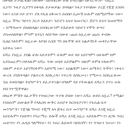
በቀላሉ ይንሳፈፋል፡፡ በቶሎም በአካባቢው ሁሉ ይዳረሳል፡፡ በሀገራችንም ‹አቧራ
ሲነሣ፣ ጉፋያ ሲያገሣ በቀላሉ ይታወቃል› ይባላል፡፡ ጉፋያ የተባለው ያረጀ የጃጀ አንበሳ
ነው፡፡ አንድ ቦታ ሆኖ፣ ያለ የሌለ ዐቅሙን ሰብስቦ ሲጮኽ ሁሉም ስለሚሰማው ነው፡፡
አቧራ ችግሩ ዓይንን ጋርዶ ከእይታ፣ ጉሮሮን አፍኖ ከመናገር፣ ጆሮን ደፍኖ ከመስማት
– ከማዳመጥ ይከለክላል፡፡ አካባቢውንም የሕይወት ሳይሆን የሞት ቀጣና
ያስመስለዋል፡፡ ምንም እንኳን ላስነሣው ሰውዬ ‹ጨሰ አቧራው ጨሰ› ተብሎ
ቢዘፈንለትም፤ አቧራው እየባሰ ሲሄድ ግን ዘፋኞቹ ወደ አልቃሽነት መቀየራቸው
አይቀሬ ነው፡፡
አሻራ የአቧራ ያህል ቶሎ አይታይም፤ ቶሎም ወደ ላይ አይነሣም፤ በቶሎም ስም
አያስጠራም፡፡ በቀላሉም አሻራ ጥሎ መሄድ አይቻልም፡፡ ብዙም ድምፅ የለውም፣
ብዙም ታይታ አይገኝበትም፡፡ አድካሚ ነው፣ አሰልቺም ነው፡፡ ሐሜትና ትችት፣ ነቀፋና
ውረፋ ያስከትላል፡፡ ያልተረዱ እስኪረዱ፣ የተረዱ እስኪሠሩ፣ የሚሠሩ እስኪፈጽሙ
ጊዜ ይወስዳል፡፡ ትዕግሥትን ይፈታተናል፡፡ በዓለም ላይ የትውልድ አሻራን ያኖሩ ሁሉ
ይህ ገጥሟቸዋል፡፡
በዛሬዋ ምሽት በፊታችን የተዘረጋው ጥያቄ ይሄው ነው፡፡ አሻራ ወይስ አቧራ? የሚል፡፡
የአክሱም ሐውልቶች የላሊበላ ውቅር አብያተ ክርስቲያናት፣ የፋሲል ቤተ
መንግሥት፣ የጀጎል ግንብ፣ የጂማ አባ ጅፋር ቤተ መንግሥት አሻራ እንጂ አቧራ
አይደሉም፡፡ የዐድዋና የካራማራ ድሎች አሻራ እንጂ አቧራ አይደሉም፡፡ የነ ጸጋዬ ገብረ
መድኅን፣ የነ ሐዲስ ዓለማየሁ፣ የነ ገብረ ሕይወት ባይከዳኝ፣ የነ ጥላሁን ገሠሠ፣ የነ