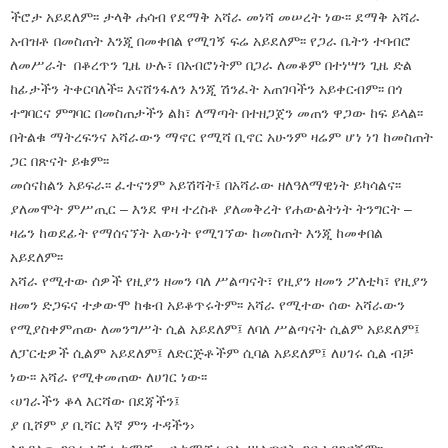
ችሮታ አይደለም፡፡ ታላቅ ሐሳብ የደማቅ አሻራ መነሻ መሠረት ነው፡፡ ደማቅ አሻራ
አብዝቶ በመስጠት እንጂ በመቀበል የሚገኝ ፍሬ አይደለም፡፡ የጋራ ቤትን ተባብሮ
ለመሥራት በቆረጥን ጊዜ ሁሉ፣ በአብሮነትም በጋራ ለመቆም በተነሣን ጊዜ ድል
ከፊታችን ትቀርባለች፡፡ እናሸንፋለን እንጂ ሽንፈት አጠገባችን አይቀርብም፡፡ በጎ
ተግባርና ምግባር በመስጠታችን ልክ፣ ለማጣት በተዘጋጀን መጠን ዋጋው ከፍ ይላል፡፡
በትልቁ ማትረፍንና አሻራውን ማኖር የሚሻ ቢኖር አሁንም ዛሬም ሆነ ነገ ከመስጠት
ጋር በጽናት ይቁም፡፡
መሰናከልን አይፍራ፡፡ ፈተናንም አይሽሻት፤ በአሻራው ዘለዓለማዊነት ይካሳልና፡፡
ያለመሞት ምሥጢር – እንደ ዋዛ ተረስቶ ያለመቅረት የሐውልትነት ትንግርት –
ዛሬን ከወደፊት የማሰናኘት እውነት የሚገኘው ከመስጠት እንጂ ከመቀበል
አይደለም፡፡
አሻራ የሚተው ሰዎች የዚያን ዘመን ባለ ሥልጣናት፣ የዚያን ዘመን ፖለቲካ፣ የዚያን
ዘመን ድጋፍና ተቃውሞ ከቁብ አይቆጥሩትም፡፡ አሻራ የሚተው ሰው አሻራውን
የሚያስቀምጠው ለመንግሥት ሲል አይደለም፤ ለባለ ሥልጣናት ሲልም አይደለም፤
ለፓርቲዎች ሲልም አይደለም፤ ለድርጅቶችም ሲባል አይደለም፤ ለሀገሩ ሲል ብቻ
ነው፡፡ አሻራ የሚቀመጠው ለሀገር ነው፡፡
‹ሀገራችን ቆላ እርሻው በደጃችን፤
ያ ቢሾም ያ ቢሻር እኛ ምን ተዳችን›