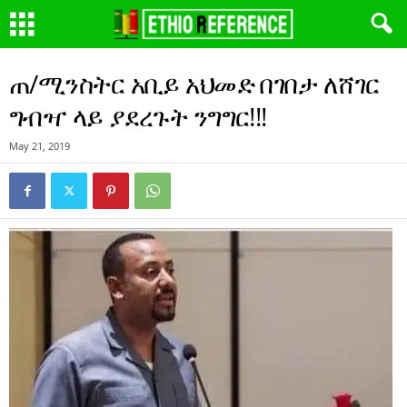
ጠ/ሚንስትር አቢይ አህመድ በገበታ ለሸገር
ግብዣ ላይ ያደረጉት ንግግር!!!
May 21, 2019