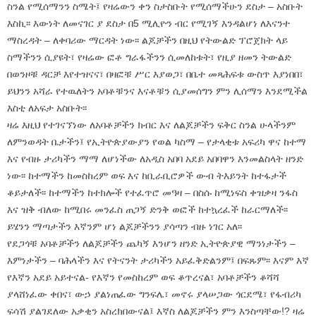
ስንል የሚሰማንን ስሜት፤ የዛሬውን ቀን ስታስቡት የሚሰማችሁን ደስታ – አስቡት
እስኪ፡፡ እውነት ለመናገር ያ ደስታ በ5 ሚሊዮን ብር የሚገኝ እንዳልሆነ ለእናንተ
ማስረዳት – ለቀባሪው ማርዳት ነው፡፡ ልጆቻችን በዚህ የትውልድ ፕሮጀክት ላይ
ስማችንን ሲያዩት፣ የዛሬው ፎቶ ግራፋችንን ሲመለከቱት፣ የዚያ ዘመን ትውልድ
በወንዞቹ ዳርቻ እየተዝናና፣ በዛፎቹ ሥር እያወጋ፣ በቤተ መጻሕፍቱ ውስጥ እያነበበ፣
ይህንን አሻራ የተዉለትን አባቶቹንና እናቶቹን ሲያመሰግን ምን ሊሰማን እንደሚችል
እስቲ ለአፍታ አስቡት፡፡
ዛሬ እዚህ የተገናኘነው ለአባቶቻችን ክብር እና ለልጆቻችን ፍቅር ስንል ሁላችንም
ለምንወዳት ቤታችን፤ የኢትዮጵያውያን የወል ካስማ – የታላቂቱ አፍሪካ ዋና ከተማ
እና የብዙ ታሪካችን ማማ ለሆነችው ለአዲስ አበባ አደይ አበባዋን እንመልስላት ዘንድ
ነው፡፡ ከተማችን ከመስከረም ወፍ እና ከቢራቢሮዎች ውብ ትእይንት ከተፋታች
ቆይታለች፡፡ ከተማችን ከተክሎች የተፈጥሮ መዓዛ – በስሱ ከሚነፍስ ቀዝቃዛ ንፋስ
እና ዝቅ ብለው ከሚበሩ መንፈስ ጠጋኝ ድንቅ ወፎች ከተኳረፈች ከራርማለች፡፡
ይሄንን ማጣታችን እኛንም ሆነ ልጆቻችንን ያሳጣን ብዙ ነገር አለ፡፡
የደጋጎቹ አባቶቻችን ለልጆቻችን ጨካኝ እንሆን ዘንድ ኢትዮጵያዊ ማንነታችን –
እምነታችን – ባሕላችን እና የትናንት ታሪካችን አይፈቅድልንም፤ በፍጹም፡፡ እናም እኛ
የእኛን አደይ አይተናል- የእኛን የመስከረም ወፍ ቆጥረናል፣ አባቶቻችን ቆሻሻ
ያላሸነፈው ቀበና፣ ውኃ ያልነጠፈው ግንፍሌ፣ መኖሩ ያላሠጋው ጎርደሜ፣ የፋብሪካ
ፍሳሽ ያልገደለው አቃቂን አስረክበውናል፤ እኛስ ለልጆቻችን ምን እንስጣቸው!? ዛሬ