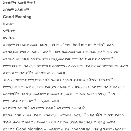
እንደምን አመሻችሁ !
አሰላም አለይኩም
Good Evening
ኒ ሐው
ናማስቲ
ቦና ሴራ
‹በሰላምታህ አስቀድመህ ልቤን ረታህው› “You had me at ‘Hello’” ይላሉ
እንግሊዛውያን፡፡ አገላለጹን ጠለቅ ብለን ከመረመርነው በውስጡ ታላቅ ፍሬ ነገር
እንዳዘለ መገንዘብ አንቸገርም፡፡ በመጀመሪያው የግንኙነት ወቅት ለእንግዳችን
የምናቀርበው ሰላምታ ከድምፀቱ እስከምንደረድራቸው ቃላትና እስከምናሳካው ሐረግ
ለቀጣይ ግንኙነታችን መንገድ ጠራጊ ነው፡፡
ሁሌም ግርምት የሚያጭርብኝ ጉዳይ በእንግዳ ተቀባይነታችንና በትኅትናችን
የምንታወቀው እኛ ኢትዮጵያውያን ከአብዛኞቹ ሀገራት በተለየ የግንኙነት ሰላምታ
አሰጣጣችን በቀጥታ መልካም ከመመኘት ይልቅ የውሎና አዳር ደኅንነታችንን
የሚጠይቅ ለምን ሆነ? የሚለው ነው፡፡
እንደምን አደርክ? እንደምን ዋልክ? እንደምን አመሸህ?
ከንጋት እስከ ምሽት ያለው የሰላምታ መግለጫ ሐረጎቻችን በልባችን ውስጥ ያለንን
ጥልቅ ሐሳብና ፍቅር አያመለክቱም፡፡ ለምሳሌ ያህል በእንግሊዘኛ ቋንቋ ጠዋት
ስንገናኝ Good Morning – መልካም ጠዋት እንላለን፡፡ በዐረብኛ ቋንቋም ‹አሰላም