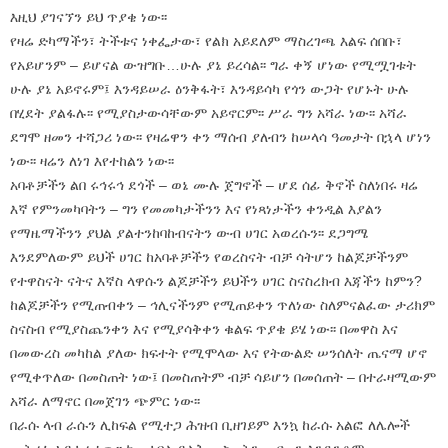
እዚህ ያገናኘን ይህ ጥያቄ ነው፡፡
የዛሬ ድካማችን፣ ትችቱና ነቀፌታው፣ የልክ አይደለም ማስረገጫ እልፍ ሰበቡ፣
የአይሆንም – ይሆናል ውዝግቡ…ሁሉ ያኔ ይረሳል፡፡ ግራ ቀኝ ሆነው የሚሟገቱት
ሁሉ ያኔ አይኖሩም፤ እንዳይሠራ ዕንቅፋት፣ እንዳይሳካ የጎን ውጋት የሆኑት ሁሉ
በሂደት ያልፋሉ፡፡ የሚያስታውሳቸውም አይኖርም፡፡ ሥራ ግን አሻራ ነው፡፡ አሻራ
ደግሞ ዘመን ተሻጋሪ ነው፡፡ የዛሬዋን ቀን ማሰብ ያለብን ከሠላሳ ዓመታት በኋላ ሆነን
ነው፡፡ ዛሬን ለነገ እየተከልን ነው፡፡
አባቶቻችን ልበ ሩኅሩኅ ደጎች – ወኔ ሙሉ ጀግኖች – ሆደ ሰፊ ቅኖች ስለነበሩ ዛሬ
እኛ የምንመካባትን – ግን የመመካታችንን እና የነጻነታችን ቀንዲል እያልን
የማዜማችንን ያህል ያልተንከባከብናትን ውብ ሀገር አወረሱን፡፡ ደጋግሜ
እንደምለውም ይህች ሀገር ከአባቶቻችን የወረስናት ብቻ ሳትሆን ከልጆቻችንም
የተዋስናት ናትና እኛስ ላዋሱን ልጆቻችን ይህችን ሀገር ስናስረክብ እጃችን ከምን?
ከልጆቻችን የሚጠብቀን – ኅሊናችንም የሚጠይቀን ጥለነው ስለምናልፈው ታሪክም
ስናስብ የሚያስጨንቀን እና የሚያሳቅቀን ቁልፍ ጥያቄ ይሄ ነው፡፡ በመዋስ እና
በመውረስ መካከል ያለው ክፍተት የሚሞላው እና የትውልድ ሠንሰለት ጤናማ ሆኖ
የሚቀጥለው በመስጠት ነው፤ በመስጠትም ብቻ ሳይሆን በመሰጠት – በተራዛሚውም
አሻራ ለማኖር በመጀገን ጭምር ነው፡፡
በራሱ ላብ ራሱን ሊከፍል የሚተጋ ሕዝብ ቢዘገይም እንኳ ከራሱ አልፎ ለሌሎች