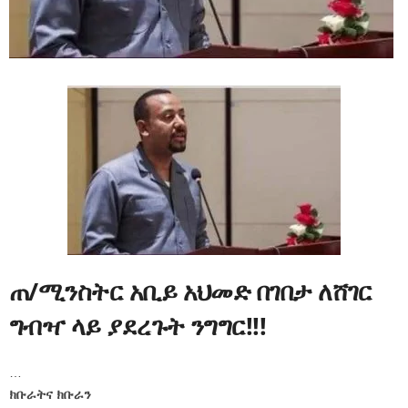
ጠ/ሚንስትር አቢይ አህመድ በገበታ ለሸገር
ግብዣ ላይ ያደረጉት ንግግር!!!
…
ክቡራትና ክቡራን