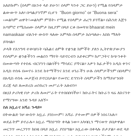
አለይኩም› (ሰላም በአንተ ላይ ይሁን፣ ሰላም ካንተ ጋር ይሁን) የሚል የሰላምታ
ልውውጥ አለ፡፡ በጣልያንኛም ቢሆን “Buon giorno” or “Buona sera”
‹መልካም ጠዋት፣መልካም ምሽት› የሚል የሰላምታ ሐረግ ይገኛል፡፡ በሕንድ እጅን
አጣምሮ የሚሰጠው ሰላምታ ከዚያም በላይ ርቆ በመጓዝ bhaarat mein
namaskaar ‹በአንተ ውስጥ ላለው አምላክ ሰላምታ እሰጣለሁ› እስከ ማለት
ይጓዛል፡፡
ታላቅ የእንግዳ ተቀባይነት ባሕልና ዕምቅ የቋንቋ ክምችት ያለን ኢትዮጵያውያን
የሰላምታ ቋንቋችንን መልሰን ማየት ሳይኖርብን አይቀርም፡፡ ከሥጋትና ከጭንቀት
በመውጣት የተስፋ ብርሃንን በልባችን ማሳደር ያሻናል፡፡ አዎን ከፊታችን አዲስ ቀንና
አዲስ ተስፋ በመኖሩ እንደ ከተማችንና እንደ ሀገራችን ሁሉ ሰላምታችንም በሰላምና
በአዲስ ተስፋ መታጀብ ይኖርበታል፡፡ የመኖር ደኅንነት ሰላምታችን ከማይሆንበት
ደረጃ ላይ ለመድረስ ጠንክረን መሥራት አለብን፡፡
በዚህ ታሪካዊ ቦታ ታሪክ ለመሥራት የተሰበሰባችሁ፣ ክቡራትና ክቡራን ዛሬ ለእናንተ
የማነሣው አንድ ጉዳይ አለኝ፡፡
ስለ አቧራና አሻራ ጉዳይ፡፡
በትውልድ ጉዞ ውስጥ አቧራ ያስነሡም፣ አሻራ ያተሙም ሰዎች ነበሩ፤አሉ፡፡
ወደፊትም ይኖራሉ፡፡ አቧራ ማስነሣት ቀላል ነው፡፡ አካባቢን ማናወጥ ይበቃዋል፡፡
መርገጥ መረጋገጥ ከበቂ በላይ አቧራ ያስነሣል፡፡ አቧራው በቀላሉ ይታያል፡፡ ወደ ላይ