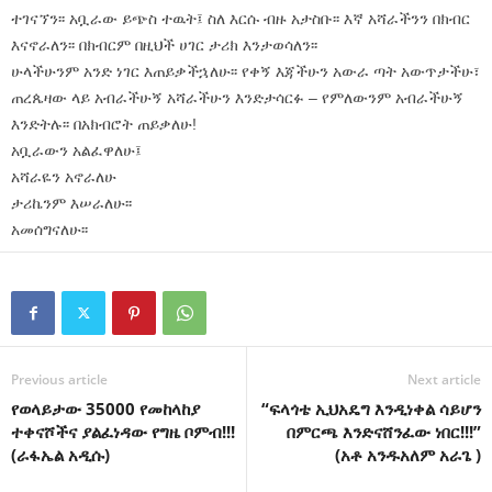
ተገናኘን፡፡ አቧራው ይጭስ ተዉት፤ ስለ እርሱ ብዙ አታስቡ፡፡ እኛ አሻራችንን በክብር
እናኖራለን፡፡ በክብርም በዚህች ሀገር ታሪክ እንታወሳለን፡፡
ሁላችሁንም አንድ ነገር እጠይቃችኋለሁ፡፡ የቀኝ እጃችሁን አውራ ጣት አውጥታችሁ፣
ጠረጴዛው ላይ አብራችሁኝ አሻራችሁን እንድታሳርፉ – የምለውንም አብራችሁኝ
እንድትሉ፡፡ በአክብሮት ጠይቃለሁ!
አቧራውን አልፈዋለሁ፤
አሻራዬን አኖራለሁ
ታሪኬንም እሠራለሁ፡፡
አመሰግናለሁ፡፡
Previous article
Next article
የወላይታው 35000 የመከላከያ
“ፍላጎቴ ኢህአዴግ እንዲነቀል ሳይሆን
ተቀናሾችና ያልፈነዳው የግዜ ቦምብ!!!
በምርጫ እንድናሸንፈው ነበር!!!”
(ራፋኤል አዲሱ)
(አቶ አንዱአለም አራጌ )