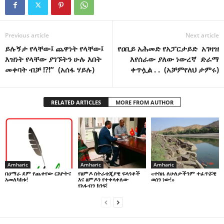
Previous article
Next article
ይሉኝታ የላቸው፤ ጨዋነት የላቸው፤
የዐቢይ አሕመድ የአፓርታይድ አገዛዝ
እዝነት የላቸው ያገኙትን ሁሉ እበት
እየሰራው ያለው ነውረኛ ድራማ
መቀባት ብቻ !?!” (አሰፋ ሃይሉ)
ቀጥሏል . . (አቻምየለህ ታምሩ)
RELATED ARTICLES
MORE FROM AUTHOR
Amharic
Amharic
Amharic
በዐማራ ደም የጨቀየው ርእዮትና
የፅምዶ ስትራቴጂያዊ ፍላጎቶች
«ተከዜ ለሁለታችንም ተፈጥሯዊ
አመለካከቱ!
እና ፅምዶን የተቀላቀለው
ወሰን ነው!»
የአፋብን ክንፍ!