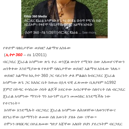
የቀድሞ ባለቤታቸው ወይዘሮ አልማዝ አስፋው
(
ኢትዮ 360
– ሰኔ 1/2011)
ብርጋዴር ጄኔራል አሳምነው ጽጌ ተራ ወንጀል ውስጥ የሚገቡ ሰው አለመሆናቸውን
ጠንቅቀው እንደሚያውቁ የቀድሞ ባለቤታቸው ወይዘሮ አልማዝ አስፋው ገለጹ።
ወይዘሮ አልማዝ ከኢትዮ 360 ጋር ባደረጉት ቃለ ምልልስ ከብርጋደር ጄኔራል
አሳምነው ጽጌ ጋር ከእስር ቤት ከወጡ በኋላ ፍቺ ፈጽመው ቢለያዩም ከ1992
ጀምሮ በትዳር ተሳስረው ሶስት ልጆች አፍርተው አብረዋቸው ስለኖሩት ስለ ብርጋዴር
ጄኔራል አሳምነው ማንነት ግን አሁንም ቢሆን መመስከር እንደሚችሉ ነው
የተናገሩት።
እሳቸው እንደሚሉት ብርጋዴር ጄኔራል አሳምነው ለሕዝባቸው፣ለወገናቸውና
ለሃገራቸው በታማኝነት ቆመው ስለ እውነት ያለፉ ሰው ናቸው።
ሰሞኑን በባህርዳር በተፈጸመው ግድያ እጃቸው አለበት ይህን ያደረጉትም ብርጋዴር