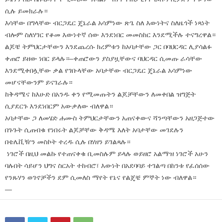
ሲሉ ይመክራሉ።
እሳቸው በግላቸው ብርጋዴር ጄኔራል አሳምነው ጽጌ ስለ እውነትና ስለዜጎች ነጻነት
ብሎም ስለሃገር የቆመ እውነተኛ ሰው እንደነበር መመስከር እንደሚችሉ ተናግረዋል።
ልጆቼ ትምህርታቸውን እንደጨረሱ ክረምቱን ከአባታቸው ጋር በባህርዳር ሊያሳልፉ
ቀጠሮ ይዘው ነበር ይላሉ።–ቀጠሮውን ያስያዟቸውና ባህርዳር ሲመጡ ራሳቸው
እንደሚቀበሏቸው ቃል የገቡላቸው አባታቸው ብርጋዴር ጄኔራል አሳምነው
መሆናቸውንም ይናገራሉ።
ከቅዳሜና ከእሁድ በአንዱ ቀን የሚመጡትን ልጆቻቸውን ለመቀበል ዝግጅት
ሲያደርጉ እንደነበርም አውቃለው ብለዋል።
አባታቸው ጋ ለመሄድ ሐሙስ ትምህርታቸውን አጠናቀውና ሻንጣቸውን አዘጋጅተው
በጉጉት ሲጠብቁ የነበሩት ልጆቻቸው ቅዳሜ እለት አባታቸው መገደሉን
በቴሌቪዥን መስኮት ተረዱ ሲሉ በሃዘን ይገልጻሉ።
ነገሮች በዚህ መልኩ የተጠናቀቁ ቢመስሉም ይላሉ ወይዘሮ አልማዝ ነገሮች አሁን
ባሉበት ሳይሆን ህግና ስርአት ተከብሮ፣ እውነት በአደባባይ ተገልጣ በከንቱ የፈሰሰው
የንጹሃን ወገኖቻችን ደም ሲመለስ ማየት የኔና የልጄቼ ምኞት ነው ብለዋል።
—