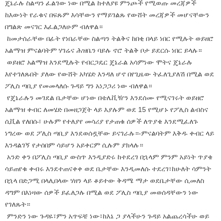
ጄኔራሉ ስልጣን ፈልገው ነው በሚል ከተለያዩ ምንጮች የሚወጡ መረጃዎች
ከእውነት የራቁና በፍጹም እሳቸውን የማይገልጹ የውሸት መረጃዎች መሆናቸውን
በግልጽ መናገር እፈልጋለሁም ብለዋል።
ከመታሰራቸው በፊት የነበራቸው ስልጣን ትልቅና ከበቂ በላይ ነበር የሚሉት ወይዘሮ
አልማዝ ምናልባትም ሃገሬና ሕዝቤን ባይሉ ኖሮ ትልቅ ቦታ ይደርሱ ነበር ይላሉ።
ወይዘሮ አልማዝ እንደሚሉት የብርጋዴር ጄኔራል አሳምነው ሞትና ጄኔራሉ
እየተገለጹበት ያለው የውሸት አካሄድ እንዳለ ሆኖ በየጊዜው ትፈለጊያለሽ በሚል ወደ
ፖሊስ ጣቢያ የመመላለሱ ጉዳይ ግን አነጋጋሪ ነው ብለዋል።
የጄኔራሉን መገደል ቤታቸው ሆነው በቴሌቪዥን እንደሰሙ የሚናገሩት ወይዘሮ
አልማዝ ቀብር ለመሄድ በመዘጋጀት ላይ እያሉም ወደ 15 የሚሆኑ የፖሊስ ልብስና
ሲቪል የለበሱ፣ ሁሉም የተለያየ መሳሪያ የታጠቁ ሰዎች ለጥያቄ እንደሚፈለጉ
ነግረው ወደ ፖሊስ ጣቢያ እንደወሰዷቸው ይናገራሉ።-ምናልባትም እቅዱ ቀብር ላይ
እንዳልገኝ የታሰበም ሳይሆን አይቀርም ሲሉም ያክላሉ።
አንድ ቀን በፖሊስ ጣቢያ ውስጥ እንዲያድሩ ከተደረገ በኋላም ምንም አይነት ጥያቄ
ሳይጠየቁ ቀብሩ እንደተጠናቀቀ ወደ ቤታቸው እንዲመለሱ ተደረገ፣ከሁለት ሳምንት
በኋላ በድጋሚ በላሊበላው ሃዘን ላይ ቆይተው ቅዳሜ ማታ ወደቤታቸው ሲመለስ
ዳግም በእነዛው ሰዎች ይፈለጋሉ በሚል ወደ ፖሊስ ጣቢያ መወሰዳቸውን ነው
የገለጹት።
ምንድን ነው ጉዳዬ፣ምን አጥፍቼ ነው፣ከእኔ ጋ ያላችሁን ጉዳይ አልጨረሳችሁ ወይ