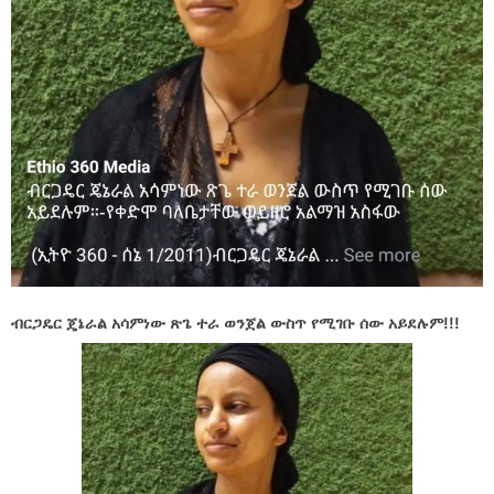
ብርጋዴር ጄኔራል አሳምነው ጽጌ ተራ ወንጀል ውስጥ የሚገቡ ሰው አይደሉም!!!