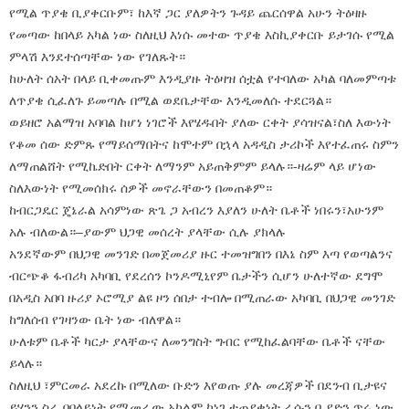
የሚል ጥያቄ ቢያቀርቡም፣ ከእኛ ጋር ያለዎትን ጉዳይ ጨርሰዋል አሁን ትዕዛዙ
የመጣው ከበላይ አካል ነው ስለዚህ እነሱ መተው ጥያቄ እስኪያቀርቡ ይታገሱ የሚል
ምላሽ እንደተሰጣቸው ነው የገለጹት።
ከሁለት ሰአት በላይ ቢቀመጡም እንዲያዙ ትዕዛዝ ሰቷል የተባለው አካል ባለመምጣቱ
ለጥያቄ ሲፈለጉ ይመጣሉ በሚል ወደቤታቸው እንዲመለሱ ተደርጓል።
ወይዘሮ አልማዝ አባባል ከሆነ ነገሮች እየሄዱበት ያለው ርቀት ያሳዝናል፣ስለ እውነት
የቆመ ሰው ድምጹ የማይሰማበትና ከሞተም በኋላ አዳዲስ ታሪኮች እየተፈጠሩ ስምን
ለማጠልሸት የሚኬድበት ርቀት ለማንም አይጠቅምም ይላሉ።-ዛሬም ላይ ሆነው
ስለእውነት የሚመሰክሩ ሰዎች መኖራቸውን በመጠቆም።
ከብርጋዴር ጄኔራል አሳምነው ጽጌ ጋ አብረን እያለን ሁለት ቤቶች ነበሩን፣አሁንም
አሉ ብለውል።–ያውም ህጋዊ መሰረት ያላቸው ሲሉ ያክላሉ
አንደኛውም በህጋዊ መንገድ በመጀመሪያ ዙር ተመዝግበን በእኔ ስም እጣ የወጣልንና
ብርጭቆ ፋብሪካ አካባቢ የደረሰን ኮንዶሚኒየም ቤታችን ሲሆን ሁለተኛው ደግሞ
በአዲስ አበባ ዙሪያ ኦሮሚያ ልዩ ዞን ሰበታ ተብሎ በሚጠራው አካባቢ በህጋዊ መንገድ
ከግለሰብ የገዛንው ቤት ነው ብለዋል።
ሁለቱም ቤቶች ካርታ ያላቸውና ለመንግስት ግብር የሚከፈልባቸው ቤቶች ናቸው
ይላሉ።
ስለዚህ ፣ምርመራ አደረኩ በሚለው ቡድን እየወጡ ያሉ መረጃዎች በደንብ ቢታዩና
ይሄንን ስራ በበላይነት የሚመራው አካልም ከነገ ተጠያቂነት ራሱን ቢያድን ጥሩ ነው