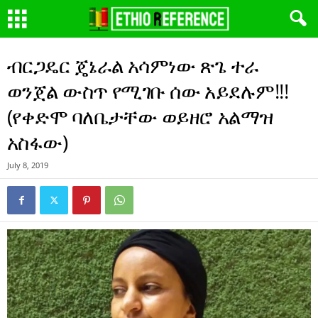
ብርጋዴር ጄኔራል አሳምነው ጽጌ ተራ
ወንጀል ውስጥ የሚገቡ ሰው አይደሉም!!!
(የቀድሞ ባለቤታቸው ወይዘሮ አልማዝ
አስፋው)
July 8, 2019