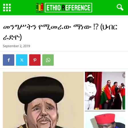
መንግሥትን የሚመራው ማነው !? (ህብር
ራድዮ)
September 2, 2019