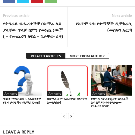
Previous article
Next article
የትግራይ ብሔረተኞች በአማራ ላይ
የኦሮሞ ገዳ፡ የቀማኞች ዲሞክራሲ
ያላቸው ጥላቻ ከምን የመነጨ ነው?”
(መስፍን አረጋ)
( – የመጨረሻ ክፍል – ጌታቸው ረዳ)
RELATED ARTICLES
MORE FROM AUTHOR
Amharic
Amharic
Amharic
በዐማራ ደም የጨቀየው ርእዮትና
የፅምዶ ስትራቴጂያዊ ፍላጎቶች
ጥብቅ ማስታወሻ :- ለእውነተኛ
አመለካከቱ!
እና ፅምዶን የተቀላቀለው
የፋኖ ታጋዬችና የአማራ ህዝብ!
የአፋብን ክንፍ!
LEAVE A REPLY