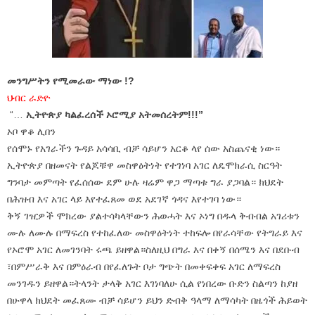
መንግሥትን የሚመራው ማነው !?
ህብር ራድዮ
“…
ኢትዮጵያ ካልፈረሰች ኦሮሚያ አትመሰረትም!!!”
ኦቦ ዋቆ ሊበን
የሰሞኑ የአገራችን ጉዳይ አሳሳቢ ብቻ ሳይሆን አርቆ ላየ ሰው አስጨናቂ ነው።
ኢትዮጵያ በዘመናት የልጆቹዋ መስዋዕትነት የተገነባ አገር ለዴሞክራሲ ስርዓት
ግንባታ መምጣት የፈሰሰው ደም ሁሉ ዛሬም ዋጋ ማጣቱ ግራ ያጋባል። ክህደት
በሕዝብ እና አገር ላይ እየተፈጸመ ወደ አደገኛ ጎዳና እየተገባ ነው።
ቅኝ ገዢዎች ሞክረው ያልተሳካላቸውን ሕወሓት እና ኦነግ በዱላ ቅብብል አገሪቱን
ሙሉ ለሙሉ በማፍረስ የተከፈለው መስዋዕትነት ተከፍሎ በየራሳቸው የትግራይ እና
የኦሮሞ አገር ለመገንባት ሩጫ ይዘዋል።ስለዚህ በግራ እና በቀኝ በሰሜን እና በደቡብ
፣በምሥራቅ እና በምዕራብ በየፈለጉት ቦታ ግጭት በመቀፍቀፍ አገር ለማፍረስ
መንገዱን ይዘዋል።ትላንት ታላቅ አገር እገነባለሁ ሲል የነበረው ቡድን ስልጣን ከያዘ
በሁዋላ ክህደት መፈጸሙ ብቻ ሳይሆን ይህን ድብቅ ዓላማ ለማሳካት በዜጎች ሕይወት