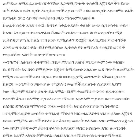
ጠምደው ለማፈራረውስ በየተገኘው አጋጣሚ ግጭት ቀስቃሽ አጀንዳዎችን ይዘው
ብቅ ይላሉ። ይህን ስጋት እነዚህ ወገኖች አያደርጉም ብሎ መዘናጋት አይገባም። ይልቅ
በፖለቲካ ስካር ላይ ናቸው።ሕዝብ ይህን ማስቆም።አለበት።
ከወራት በፊት አንድ የቱርክ ኩባንያ ከተፈቀደለት ተልዕኮ ውጭ ሲንቀሳቀስ ተይዞ
ከአገር እንዲወጣ ተደርጉዋል።በሕወሓት የስልጣን ዘመን ለበጎ አድራጎት በሚል
ኢትዮጵያ ሶማሌ ክልል የገባ አንድ የፓኪስታን ድርጅት ሌላ ሲያስተምር ተገኝቶ
እንዲወጣ ተደርጉዋል።ይህ የሚያሳየው ኢትዮጵያን ለማፍረስ የተለያዩ ወገኖች
የየራሳቸው ፍላጎት መሰነቃቸውን ነው።
መንግሥት ለሕዝቡ ተቁዋማት ጥበቃ ማድረግ አለበት።ግዴታውም ነው።ሕዝቡ
በሀይማኖት እና በጎሳ የሚያጋጭ አጀንዳ ከማራመድ አልፈው ወደ ግጭት ለመምራት
የሚጣደፉ ወገኖች አደብ ሊገዙ ይገባል።በተደጋጋሚ መንግሥት አቅመ ቢስ ሆኖ
ከጀርባ መንግሥትን ይዘውራሉ የሚባሉ ነውጠኞች የፈለጉት ሲፈጸም እያየን
ነው።ሕጋዊም ባይሆን ያሉት ይፈጸማል።ይህም ተጨማሪ ጥርጣሬ ይፈጥራል።
የኦሮሞ ሕዝብ ሰላማዊ ተጋድሎ አገር ማፍረስ አይደለም ጥያቄው።አገር መገንባት
ስለነበር ደግፈናል።የማስተር ፕላኑ መስፋፋት እና ራሱን በራሱ ማስተዳደር
።የዲሞክራሲያዊ መብትን ተግባራዊ ማድረግ ነበር።ዛሬ እየተንጸባረቀ ያለው አጀንዳ
በስሙ የሚምሉ ወገኖች የተለየ እና ሕዝባዊ መሰረት የሌለው አገር የማፍረስ አጀንዳ
ነው።ይህን የትኛውም ሕዝብ ፍላጎት አይደለም።አገር አፍርሰው አገር ለመገንባት
በሚል አደገኛ አካሄድ ጀምረዋል።ለዚህ አገርን የሚያስተሳስሩ ተቁዋማት ላይ