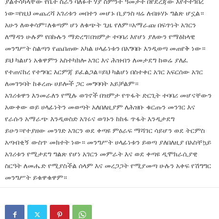
ያልተሳካላቸው የቤት ስራን ባለፉት ሃያ ስምንት ዓመታት በየደረጃው እየተተገበረ
ነው።የዚህ መጨረሻ አገሪቱን መበተን መሆኑ ቢያንስ ዛሬ ለብዙሃኑ ግልጽ ሆኗል።
አሁን ለወቀሳም፣ለቁጣም ሆነ ለቁጭት ጊዜ የለም።አማራጩ በፍጥነት አገርን
ለማዳን ሁሉም የበኩሉን ማድረግ፣በዝምታ ተባባሪ እየሆነ ያለውን የማዕከላዊ
መንግሥት ስልጣን የጨበጠው አካል ሀላፊነቱን በአግባቡ እንዲወጣ መጠየቅ ነው።
ይህ ካልሆነ አቁዋምን አስተካክሎ አገር እና ሕዝብን ለመታደግ ከወሬ ያለፈ
የተጠናከረ የተግባር እርምጃ ይፈልጋል።ይህ ካልሆነ በስተቀር አገር አፍርሰው አገር
ለመገንባት ከቆረጡ ሀይሎች ጋር መግባባት አይቻልም።
አገሪቱዋን እንመራለን የሚሉ ወገኖች በዝምታ የጥፋት ድርጊት ተባባሪ መሆናቸውን
አውቀው ወይ ሀላፊነትን መወጣት አለበለዚያም ለሕዝቡ ቁርጡን መንገር እና
የራሱን አማራጭ እንዲወስድ አገሩና ወገኑን ከከፋ ጥፋት እንዲታደግ
ይሁን።የተያዘው መንገድ አገርን ወደ ቀጣዩ ምዕራፍ ማሻገር ሳይሆን ወደ ትርምስ
አጣብቂኝ ውስጥ መክተት ነው። መንግሥት ሀላፊነቱን ይወጣ ያለበለዚያ በአስቸኳይ
አገሪቱን የሚታደግ ግልጽ የሆነ አገርን መምራት እና ወደ ቀጣዩ ዲሞክራሲያዊ
ስርዓት ለመሔድ የሚያስችል ሰላም እና መረጋጋት የሚያመጣ ሁሉን አቀፍ የሽግግር
መንግሥት ይቁዋቁዋም።