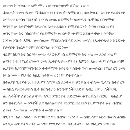
መዝመት ግንባር ቀደም ሚና ነው።የሆነውም ይኸው ነው።
ሕወሓት የሙስሊሙ ማህበረሰብን በጉልበት ለማስገበር በመጅሊሱ ውስጥ የደህንነት
አባላቱን ሰግስጎ ፣አህባሽ የተባለ መጤ ሀይማኖት ለመጫን ሲሞክር በሰላማዊ
ትግላቸው እየሞቱም እየታሰሩ፣እየተደበደቡ የሚያደርጉት ትግል በክርስቲያን
ወገናቸው እና በክርስትና የሀይማኖት መሪዎች ጭምር አይዙዋችሁ ከጎናችሁ
ነን፣መንግስት እጅህ ከሙስሊሙ ማህበረሰብ ላይ አንሳ መባሉ የኢትዮጵያን አንድነት
የታየበት ገዢዎችንም ያስደነገጠ ተግባር ነው።
ዛሬም ከህግ እና ስርዓት ውጭ የኦርቶዶክስ ሀይማኖት እና ተቋሙ እንደ ተቋም
ለማጥፋት የሚደረገውን ሩጫ ኢትዮጵያውያን የኔ እምነት አልተነካም በሚል ብቻ
ሊያዩት አይገባም።የአገርን ተቁዋማት እየናዱ ካሰቡት ግብ ለመድረስ የሚደረግ ሩጫ
አካል ነው። ይህ ዛሬ እዚህ ከተጀመረ ነገም ይቀጥላል።
በተለያዩ ጊዜያት ኢትዮጵያን ለማፍረስ እንቅፋት ሆነዋል ተብለው ዒላማ ከተደረጉ
መካከል የኦርቶዶክስ ቤተ ክርስቲያን አንዱዋ ነች።አድዋ አብራ ዘምታለች።ይህ
ለጠላቶችዋ ለሽንፈታቸው አንድ ምክንያት አድርገው ቆጥረዋል። በርካታ ጸሐፊያ
ሆነ በፋሺስት መኮንኖች እና ባለስልጣናት ጭምር ሕዝቡን በሀይማኖት እና ብብሄር
ልዩነት ለመክፋል መሞከሩ ተመስክሯል።
በጊዜው አልተሳካላቸውም።ነገር ግን በብሄር ማንነት መከበር ስም እርስ በእርስ ሕዝቡ
እንዲፋጠጥ የተሄደበት መንገድ የሚያሳየው ሀቅ ትላንት እነ ጣሊያን ሞክረው