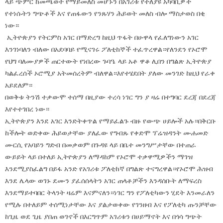
ላይ ጭምር ከመጫወት የማይመለስ መሆኑን በአገሪቱ የተለያዩ አካባቢዎች
የተነሱትን ግጭቶች እና የጠፋውን የንጹሃን ሕይወት መለስ ብሎ ማስታወስ በቂ
ነው።
ኢትዮጵያን የትርምስ አገር በማድረግ ከዚህ ጥፋት በሁዋላ የፈለግነውን አገር
እንገነባለን ብለው በአደባባይ የሚናገሩ ፖለቲከኞች ተፈጥረዋል።የለንደን የኦሮሞ
የህግ ባለሙያዎች ጠርተውት የነበረው ጉባዔ ላይ አቶ ዋቆ ሊበን በግልጽ ኢትዮጵያ
ካልፈረሰች ኦሮሚያ አትመሰረትም ብለዋል።እየተሄደበት ያለው መንገድ ከዚህ የራቀ
አይደለም።
በወቅቱ ትንሽ ተቃውሞ ተሰማ በዚያው ተረሳ ነገር ግን ያ ዛሬ በተግባር ደረጃ በደረጃ
እየተተገበረ ነው።
ኢትዮጵያን እንደ አገር እንድትቀጥል የማይፈልጉ ብዙ የውጭ ሀይሎች አሉ።በቅርቡ
ከችሎት ወድቀው ሕይወታቸው ያለፈው የግብጹ የቀድሞ ፕሬዝዳንት ሙሐመድ
ሙርሲ የአባይን ግድብ በመቃወም በጉዳዩ ላይ በቤተ መንግሥታቸው በተጠራ
ውይይት ላይ በተለይ ኢትዮጵያን ለማዳከም የኦሮሞ ተቃዋሚዎችን ማገዝ
እንደሚያስፈልግ በይፋ አንድ የአገሪቱ ፖለቲከኛ በግልጽ ተናግረዋል።የኦሮሞ ሕዝብ
እንደ ሌላው ወገኑ ደሙን ያፈሰሰላትን አገር ጠላቶቻችን እንዳሰቡት ለማፍረስ
እንደማይተባበር ትላንት ዛሬም እናምናለን።ነገር ግን የፖለቲካውን ሂደት እንመራለን
የሚሉ በተለይም ተሰሚነታቸው እና ያልታወቀው የገንዘብ እና የፖለቲካ ጡንቻቸው
ከጊዜ ወደ ጊዜ ያበጠ ወገኖች በእርግጥም አገሪቱን በሀይማኖት እና በጎሳ ግጭት