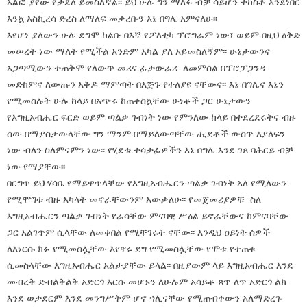
አልፎ ያየው የታደለ ይመስለኛል፡፡ ይህ ሁሉ ግን ማለፉ ብቻ ሳይሆን ተከስቶ እንደነበር
እንኳ እስኪረሳ ድረስ ለማለፍ መቃረቡን እኔ በግሌ አምናለሁ፡፡
እየሆነ ያለውን ሁሉ ደግሞ ከልቡ በእኛ የፖለቲካ ፕሮግራም ነው፣ ወይም በዚህ ዕቅድ
መሠረት ነው ማለት የሚችል አንድም አካል ያለ አይመስለኝም፡፡ ሁኔታውንና
አጋጣሚውን ተጠቅሞ የለውጥ መሪና ፊታውራሪ ለመምሰል በፕሮፓጋንዳ
መድከምና ለውጡን አቅዶ ማምጣት በእጅጉ የተለያዩ ናቸውና፡፡ እኔ በግሌና እኔን
የሚመስሉት ሁሉ ከላይ በአጭሩ ከጠቀስኳቸው ሁነቶች ጋር ሁኔታውን
የእግዚአብሔር ፍርድ ወይም ጣልቃ ገብነት ነው የምንለው ከላይ በተደረደሩትና ብዙ
ሰው በማያስታውላቸው ግን ማንም በማይለውጣቸው ሒደቶች ውስጥ እያለፍን
ነው ብለን ስለምናምን ነው፡፡ የሂደቱ ተሳታፊዎችን እኔ በግሌ እንደ ገጸ ባሕርይ ብቻ
ነው የማያቸው፡፡
በርግጥ ይህ ሃሳቤ የማይዋጥላቸው የእግዚአብሔርን ጣልቃ ገብነት አለ የሚለውን
የሚሞግቱ ብዙ አካላት መኖራቸውንም አውቃለሁ፡፡ የመጀመሪያዎቹ ስለ
እግዚአብሔርን ጣልቃ ገብነት የራሳቸው ምናባዊ ሥዕል ይኖራቸውና ከምናባቸው
ጋር አልገጥም ሲላቸው ለመቀበል የሚቸገሩት ናቸው፡፡ እንዲህ ዐይነት ሰዎች
ለእነርሱ ክፉ የሚመስሏቸው እየኖሩ ደግ የሚመስሏቸው የሞቱ የተጠቁ
ሲመስላቸው እግዚአብሔር አልታያቸው ይላል፡፡ በዚያውም ላይ እግዚአብሔር እንደ
መብረቅ ድብልቅልቅ አድርጎ እርሱ መሆኑን ለሁሉም አሳይቶ ጸጥ ለጥ አድርጎ ልክ
እንደ ወታደርም እንደ መንግሥትም ሆኖ ኅሊናቸው የሚጠብቀውን አለማድረጉ