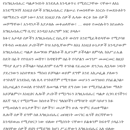
የአግዚአብሔር ጣልቃገብነት እንደሌለ እንዲቆጥሩ የሚደርጋቸው ናቸው፡፡ ለእኔ
እንደሚገባኝ እነዚህ ሰዎች እግዚአብሔር ያልሠራ የመሰላቸው እነርሱ የመደቡለትን
ባለማድረጉ ብቻ ነው፡፡ እንደ እነዚህ ያሉ ሰዎች ሌላው ቀርቶ ክፉ ሰዎች
መሾማቸው፤ አንዳንዶች እያታለሉ መቀጠላቸው፣ … ወዘተ የመሰሉትን እየጠቀሱ
እግዚአብሔርማ ቢኖር እንዲህ አይረግም ነበር ይላሉ፡፡
ክፉና አታላይ ሰዎችን እግዚአብሔር በሒደት ውስጥ እንደሚፈቅድላቸው የሚያሳዩ
የቅዱስ መጽሐፍ ታሪኮችም ትዝ አይሏቸውም፡፡ ለእኔ እነዚህ ሁኔታዎች እንዲያውም
እግዚአብሔር ጣልቃ ለመግባቱ ምልክቶች ሊሆኑም ይችላል፡፡ ለምሳሌ ከእሥራኤል
ስደት በፊት የዮሴፍን መሸጥ፣ ከዳዊትም በፊት የሳዖልን መንገሥ መመርመር ለዚህ
ማሳያ ሊሆን ይችላል፡፡ ካስፈለገም የሐማ ተንኮል የፈጠረው ድንጋጤ ለኋላው ነጻነት
ያደረገውን አስተዋጽኦ ማሰብ ይቻላል፡፡ ወይም ደግሞ እንደ አኪጦፌል ያለውን
ተንኮለኛ እንደኩሲ ባለ ሌላ ተንኮለኛም የሚጥለው መሆኑን መገንዘብ ያስፈልጋል፡፡
አኪጦፌልን የመሰለ ተንኮለኛ ለመጣል የግድ ደግ ሰው ነው የሚያስፈልገው ማለት
አይቻልምና፡፡ እነዚህና ሌሎች ታሪኮች የሚነግሩን እግዚአብሔር ጣልቃ ሲገባ ደጎችንና
ለእኛ ኅሊና የሚስማሙ ክስተቶችንና ግለሰቦችን በማሳየት ብቻ ሳይሆን ክፉ
የሚመስሉን ሁኔታዎችን፣ ሰዎችን፣ መሪዎችን ሁሉ ጭምር ይጠቀማል፡፡
ሌሎች ሰዎች ደግሞ ስለ እግዚአብሔር ጠባቂነት መናገር ዜጎች ድርሻቸውን
እንዳይወጡ የሚያዘናጋ ነው ብለው የሚሰጉት ናቸው፡፡ ይልቁንም ከፍተኛ ኃላፊነት
ያለባቸው ሰዎች ይህን የሚደግፉ ከሆነ ሥራቸውን እግዚአብሔር አለ ብለው