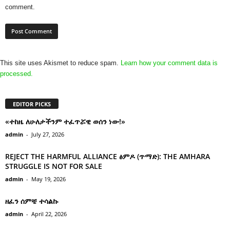
comment.
This site uses Akismet to reduce spam.
Learn how your comment data is
processed.
EDITOR PICKS
«ተከዜ ለሁለታችንም ተፈጥሯዊ ወሰን ነው!»
admin
-
July 27, 2026
REJECT THE HARMFUL ALLIANCE ፅምዶ (ጥማድ): THE AMHARA
STRUGGLE IS NOT FOR SALE
admin
-
May 19, 2026
ዘፈን ሰምቼ ተሳልኩ
admin
-
April 22, 2026