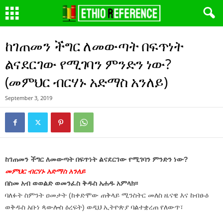
ከገጠመን ችግር ለመውጣት በፍጥነት
ልናደርገው የሚገባን ምንድን ነው?
(መምህር ብርሃኑ አድማስ አንለይ)
September 3, 2019
ከገጠመን ችግር ለመውጣት በፍጥነት ልናደርገው የሚገባን ምንድን ነው?
መምህር ብርሃኑ አድማስ አንለይ
በስመ አብ ወወልድ ወመንፈስ ቅዱስ አሐዱ አምላክ፡፡
ባለፉት ስምንት ዐመታት (ከቀድሞው ጠቅላይ ሚንስትር መለስ ዜናዊ እና ከብፁዕ
ወቅዱስ አቡነ ጳውሎስ ዕረፍት) ወዲህ ኢትዮጵያ ባልተቋረጠ የለውጥ፣