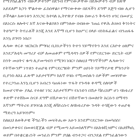
የማያስፈልገኝ ብዙዎቻችንም በደንብ የምናውቃቸው በደሎቻችን ብቻ ከጽዋ
አይደለም ከጋን ሞልተው ፈስሰዋል፡፡ የማናውቀው በደላችን ደግሞ እጅግ ብዙ ሊሆን
ይችላል፡፡ እውነቱን እንነጋር ከተባለ ኢትዮጵያ የብዙ ስውራን ቅዱሳን ሀገር በመሆኗ
በእነርሱ ጸሎትና እኛ እናውቅልሃለን በምንለው በብዙው ገጠሬ የዋሕ ሕዝብ ቅንነትና
ትዕግሥት ትኖራለች እንጂ እንደ እኛማ ቢሆን ከዐሥር በላይ ብነከፋፈልና ብንጠፋፋ
እንኳ ይገባን ነበረ፡፡
ሌላው ቀርቶ ዝርክርክ ምግባረ ቢስነታችንን ትተን ሃይማኖትን እንደ ርእዮተ ዐለምና
እንደፖለቲካ መሣሪያ ብቻ ለመጠቀም የሚዳዳን ሰዎች የምናደርገው ድርጊት ብቻ
ስንት መዐትና ቁጣ ሊያመጣብን የሚገባ ነበር፡፡ ስለዚህ ማንኛችንም ሌላውንና
የትኛውንም ነጥለን ተጠያቂ የምናደርግበት ምንም ዐይነት ሃይማኖታዊ ምክንያት
ቢያንስ ለእኔ ፈጽሞ አይታየኝም፡፡ ከእኛ የባሱ የሚመስሉን ሰዎችም መባሳቸው
የተረጋገጠ እንኳ ቢሆን አብረን ባጠፋነው ጥፋት የጉዳቱ ቀዳሚ ሰለባዎች
ከመሆናቸው ያለፈ የተለየ ነገር አይታየኝም፡፡ የአንድን በሽታ ቫይረስም ሆነ ባክቴሪያ
ቀድሞ የተሸከመ ስናይ ደግሞ በሽታውንና በሽተኛውን በመለየት እርሱን በማዳን
እኛንም ማትረፍ ይገባናል እንጂ ለቫይረሱና ለባክቴሪያው ጉዳት ተጎጂውን ተጠያቂ
ማድረግ አይገባንም፡፡
ስለዚህ ለወቅታዊ ችግራችን መፍትሔው አሁን እንደምናደርገው በመካሰስ፣
በመነቃቀፍና በመወነጃጀል ብቻ የሚመጣ አይመስለኝም፡፡ በአክቱቪዝምና በአድቮካሲ
ወይም በተቋርቋሪነት መንፈስ ምንም ያህል ብንተጋና ብንጋደል የምንፈልገውን