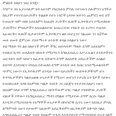
ምልክት ስለሆነ ነበረ እንጂ፡፡
ንግሥተ ሳባ ኢየሩሳሌም ሄዳ አሁንም የክርስቶስ ምሳሌ የሆነውን ሰሎሞንን አግኝታ
ከዚያም የተነሣ በታሪካችን ትልልቅ የሆኑ ነገሮች (ታቦተ ጽዮንን ጨምሮ) ወደ እኛ
የመጡት ዝም ብሎ አይደለም፡፡ እነዚህን ታሪኮችና ሌሎች ኢትዮጵያን የሚመለከቱ
ታሪኮችንና ምሳሌዎችን አስመልክተው አብራርተው የጻፉት እነ ኦሪገን፣ ዮሐንስ
አፈወርቅና ሌሎች ሊቃወንትም ኢትዮጵያን ልዩ መሆኗንና ገልጠው ገና ከ2ኛው
መቶ ዐመት ጀምረው ያሰተማሩት ሁነቶቹ ቀላል ስላልሆኑ ነው፡፡
ይህ ማለት ግን ልዩ ስለሆነች ምንም ችግር ዐይነካትም ማለት ደግሞ አይደለም፡፡
የብሉይ ኪዳን መጻሕፍት በስፋት የሚነግሩን እግዚአብሔር እሥራኤልን እንድታሸንፍ
መርዳቱን ብቻ ሳይሆን ከፈቃዱ ስትወጣ ደግሞ ለአሰቃቂ መከራዎችም አሳልፎ
ይሰጣት እንደነበርና በንስሐ ስትመለስ ደግሞ እንዴት ወደ ክብር እንደሚመልሳትም
ጭምር ነውና፡፡ የኢትዮጵያም እንዲሁ ነው፡፡ በታሪካችን ውድቀቶቻችንም ሆኑ
ትንሣኤዎችቻን ካልተጠበቁ ሁኔታዎች የሚነሡ መሆኑን የታሪክ አጥኚዎች ሳይቀሩ
የመሰከሩለት ጉዳዩ ከአምላክ ጣልቃ ገብነት ጋር በእጅጉ የተያያዘ ስለሆነ ነው፡፡
ከዚህም በላይ ደግሞ እግዚአብሔር በየትኛውም ሀገር ጣልቃ የገባባቸው ታሪኮች
ብዙዎች ናቸው፡፡ የአግዚአብሔር ማዳን በግልጽ የሚታየው ደግሞ እርሱ ጣልቃ
እንዲገባ የሚያስገድዱ የአማኞች ሁኔታዎች በየሀገሮቹ ሲኖሩ ነው፡፡ ከእነዚያ ምሳሌ
ለማምጣት አሁን ቦታውም ጊዜውም አይፈቅድም፡፡ በኢትጵያም ከቅጣት ባለፈ
እግዚአብሔርን ጣልቃ ገብቶ ከፍጹም ጥፋት እንዲያድናት የሚያስገድድ ሁኔታ በእኛ