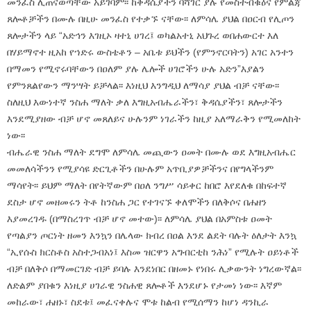
መንፈስ ሊጠናወጣቸው አይገባም፡፡ ከቅዳሴያችን ባሻገር ያሉ የመስተብቁዕና የምልጃ
ጸሎቶቻችን በሙሉ በዚሁ መንፈስ የተቃኙ ናቸው፡፡ ለምሳሌ ያህል በዐርብ የሊጦን
ጸሎታችን ላይ “አድኅን እገዚኦ ዛተኒ ሀገረ፤ ወካልአተኒ አህጉረ ወበሐውርተ እለ
በሃይማኖተ ዚአከ የኀድሩ ውስቴቶን – አቤቱ ይህችን (የምንኖርባትን) አገር አንተን
በማመን የሚኖሩባቸውን በዐለም ያሉ ሌሎች ሀገሮችን ሁሉ አድን”እያልን
የምንጸልየውን ማንሣት ይቻላል፡፡ እነዚህ እንግዲህ ለማሳያ ያህል ብቻ ናቸው፡፡
ስለዚህ እውነተኛ ንስሐ ማለት ቃለ እግዚአብሔራችን፣ ቅዳሴያችን፣ ጸሎታችን
እንደሚያዘው ብቻ ሆኖ መጸለይና ሁሉንም ነገራችን ከዚያ አለማራቅን የሚመለከት
ነው፡፡
ብሔራዊ ንስሐ ማለት ደግሞ ለምሳሌ መጪውን ዐመት በሙሉ ወደ እግዚአብሔር
መመለሳችንን የሚያሳዩ ድርጊቶችን በሁሉም አጥቢያዎቻችንና በየግላችንም
ማሳየት፡፡ ይህም ማለት በየትኛውም በዐለ ንግሥ ሳይቀር ከበሮ እየደለቁ በከፍተኛ
ደስታ ሆኖ መዘመሩን ትቶ ከንስሐ ጋር የተገናኙ ቀለሞችን በለቅሶና በሐዘን
እያመረገዱ (በማስረገጥ ብቻ ሆኖ መተው)፡፡ ለምሳሌ ያህል በአምስቱ ዐመት
የጣልያን ጦርነት ዘመን እንኳን በሌላው ክብረ በዐል እንደ ልደት ባሉት ዕለታት እንኳ
“ኢየሱስ ክርስቶስ አስተጋብአነ፤ እስመ ዝርዋን አግብርቲከ ንሕነ” የሚሉት ዐይነቶች
ብቻ በለቅሶ በማመርገድ ብቻ ይባሉ እንደነበር በዘመኑ የነበሩ ሊቃውንት ነግረውኛል፡፡
ለድልም ያበቁን እነዚያ ሀገራዊ ንስሐዊ ጸሎቶች እንደሆኑ የታመነ ነው፡፡ እኛም
መከራው፣ ሐዘኑ፣ ስደቱ፤ መፈናቀሉና ሞቱ ከልብ የሚሰማን ከሆነ ዳንኪራ