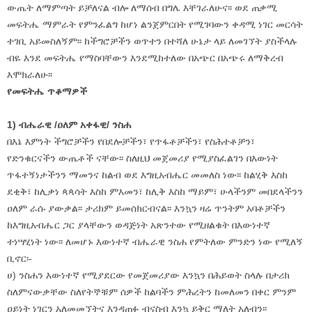
ውጤት ለማምጣት ይቻለናል ብሎ ለማሰብ በግሌ እቸገራለሁና፡፡ ወደ ጠቃሚ
መፍትሔ ማምራት የምንፈልግ ከሆነ ልንጀምርበት የሚገባውን ቀዳሚ ነገር መርሳት
ተገቢ አይመስለኝም፡፡ ከችግሮቻችን ወጥተን በተሻለ ሁኔታ ላይ ለመገኘት ያስችላሉ
ብዬ እንደ መፍትሔ የማስባቸውን እንደሚከተለው በአጭር በአጭሩ ለማቅረብ
እሞክራለሁ፡፡
የመፍትሔ ጥቆማዎች
1) ብሔራዊ /ዐለም አቀፋዊ/ ንስሐ
በእኔ እምነት ችግሮቻችን የበደሎቻችን፣ የጥፋቶቻችን፣ የስሕተቶቻን፣
የድንቁርናችን ውጤቶች ናቸው፡፡ ስለዚህ መጀመሪያ የሚያስፈልገን በእውነት
ጥፋተኝነታችንን ማመንና ከልብ ወደ እግዚአብሔር መመለስ ነው፡፡ ከልሂቅ እስከ
ደቂቅ፣ ከሊቃነ ጳጳሳት እስከ ምእመን፣ ከሊቅ እስከ ማይም፣ ሁላችንም መበደላችንን
ዐለም ራሱ ያውቃል፡፡ ታሪክም ይመሰክርብናል፡፡ እንኳን ዛሬ ጥንትም አባቶቻችን
ከእግዚአብሔር ጋር ያላቸውን ወዳጅነት አጽንተው የሚዘልቁት በእውነተኛ
ተነሣሂነት ነው፡፡ ለመሆኑ እውነተኛ ብሔራዊ ንስሐ የምትለው ምንድን ነው የሚለኝ
ቢኖር፡-
ሀ) ንስሐን እውነተኛ የሚያደርው የመጀመሪያው እንኳን በሕይወት ስላሉ በታሪክ
ስለምናውቃቸው ስለየትኞቹም ሰዎች ከልባችን ምሕረትን ከመለመን በቀር ምንም
ዐይነት ነገርን አለመመኘትና እንዳጠፉ ብናስብ እንኳ ይቅር ማለት አለብን፡፡