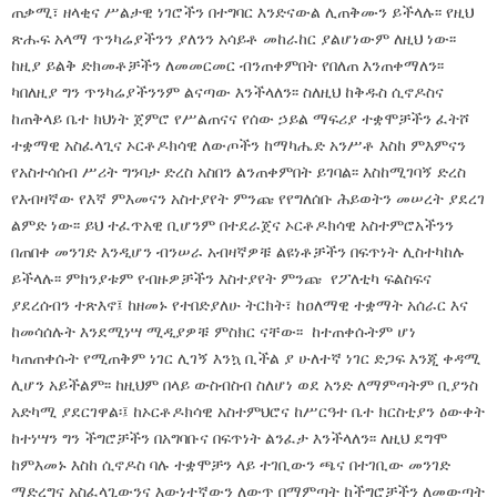
ጠቃሚ፣ ዘላቂና ሥልታዊ ነገሮችን በተግባር እንድናውል ሊጠቅሙን ይችላሉ፡፡ የዚህ
ጽሑፍ አላማ ጥንካሬያችንን ያለንን አሳይቶ መከራከር ያልሆነውም ለዚህ ነው፡፡
ከዚያ ይልቅ ድክመቶቻችን ለመመርመር ብንጠቀምበት የበለጠ እንጠቀማለን፡፡
ካበለዚያ ግን ጥንካሬያችንንም ልናጣው እንችላለን፡፡ ስለዚህ ከቅዱስ ሲኖዶስና
ከጠቅላይ ቤተ ክህነት ጀምሮ የሥልጠናና የሰው ኃይል ማፍሪያ ተቋሞቻችን ፈትሾ
ተቋማዊ አስፈላጊና ኦርቶዶክሳዊ ለውጦችን ከማካሔድ አንሥቶ እስከ ምእምናን
የአስተሳሰብ ሥሪት ግንባታ ድረስ አስበን ልንጠቀምበት ይገባል፡፡ እስከሚገባኝ ድረስ
የእብዛኛው የእኛ ምእመናን አስተያየት ምንጩ የየግለሰቡ ሕይወትን መሠረት ያደረገ
ልምድ ነው፡፡ ይህ ተፈጥአዊ ቢሆንም በተደራጀና ኦርቶዶክሳዊ አስተምሮአችንን
በጠበቀ መንገድ እንዲሆን ብንሠራ አብዛኛዎቹ ልዩነቶቻችን በፍጥነት ሊስተካከሉ
ይችላሉ፡፡ ምክንያቱም የብዙዎቻችን እስተያየት ምንጩ የፖለቲካ ፍልስፍና
ያደረሰብን ተጽእኖ፤ ከዘመኑ የተበድያለሁ ትርክት፣ ከዐለማዊ ተቋማት አሰራር እና
ከመሳሰሉት እንደሚነሣ ሚዲያዎቹ ምስክር ናቸው፡፡ ከተጠቀሱትም ሆነ
ካጠጠቀሱት የሚጠቅም ነገር ሊገኝ እንኳ ቢችል ያ ሁለተኛ ነገር ድጋፍ እንጂ ቀዳሚ
ሊሆን አይችልም፡፡ ከዚህም በላይ ውስብስብ ስለሆነ ወደ አንድ ለማምጣትም ቢያንስ
አድካሚ ያደርገዋል፡፤ ከኦርቶዶክሳዊ አስተምህሮና ከሥርዓተ ቤተ ክርስቲያን ዕውቀት
ከተነሣን ግን ችግሮቻችን በአግባቡና በፍጥነት ልንፈታ እንችላለን፡፡ ለዚህ ደግሞ
ከምእመኑ እስከ ሲኖዶስ ባሉ ተቋሞቻን ላይ ተገቢውን ጫና በተገቢው መንገድ
ማድረግና አስፈላጊውንና እውነተኛውን ለውጥ በማምጣት ከችግሮቻችን ለመውጣት