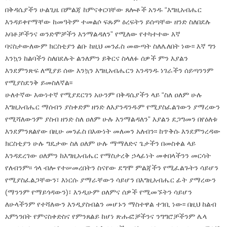
በቅዳሴያችን ሁልጊዜ በምልጃ ከምናቀርባቸው ጸሎቶች አንዱ “እግዚአብሔር
እንዳይቀየማቸው ከመዓትም ተመልሶ ፍጹም ዕረፍትን ይሰጣቸው ዘንድ ስለበደሉ
አባቶቻችንና ወንድሞቻችን እንማልዳለን” የሚለው የተካተተው እኛ
ባናስታውለውም ክርስቲያን ልቡ ከዚህ መንፈስ መውጣት ስለሌለበት ነው፡፡ እኛ ግን
እንኳን ከልባችን ስለበደሉት ልንለምን ይቅርና ስላለፉ ሰዎች ምን እያልን
እንደምንጽፍ ለሚያይ ሰው እንኳን እግዚአብሔርን አንዳንዱ ነገራችን ሰይጣንንም
የሚያስደንቅ ይመስለኛል፡፡
ሁለተኛው እውነተኛ የሚያደርገን አሁንም በቅዳሴያችን ላይ “ስለ ዐለም ሁሉ
እግዚአብሔር ማሰብን ያስቀድም ዘንድ ለእያንዳንዱም የሚያስፈልገውን ያማረውን
የሚሻለውንም ያስብ ዘንድ ስለ ዐለም ሁሉ እንማልዳለን” እያልን ደጋግመን በየዕለቱ
እንደምንጸልየው በዚሁ መንፈስ በእውነት መለመን አለብን፡፡ ከጥቅሱ እንደምንረዳው
ክርስቲያን ሁሉ ግዴታው ስለ ዐለም ሁሉ ማማለድና ጌታችን በመስቀል ላይ
እንዳደረገው ዐለምን ከእግዚአብሔር የማስታረቅ ኃላፊነት መቀበላችንን መርሳት
የለብንም፡፡ ጎላ ብሎ የተሠመረበትን ስናየው ደግሞ ምልጃችን የሚፈልጉትን ሳይሆን
የሚያስፈልጋቸውን፣ እነርሱ ያማራቸውን ሳይሆን በእግዚአብሔር ፊት ያማረውን
(ማንንም የማይጎዳውን)፣ እንዲሁም ዐለምና ሰዎች የሚመኙትን ሳይሆን
ለሁላችንም የተሻለውን እንዲያስብልን መሆኑን ማስተዋል ተገቢ ነው፡፡ በዚህ ከልብ
አምነንበት የምናስቀድስና የምንጸልይ ከሆነ ጽሑፎቻችንና ንግግሮቻችንም ሌላ