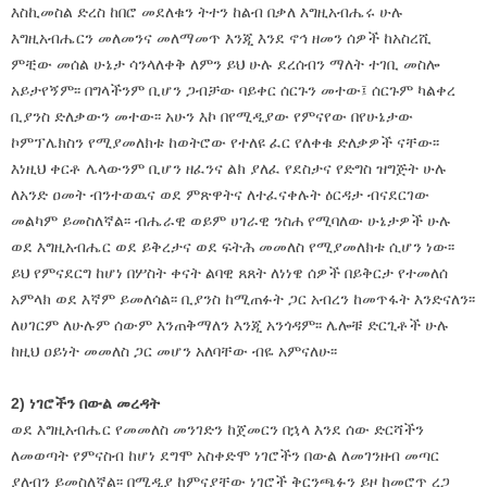
እስኪመስል ድረስ ከበሮ መደለቁን ትተን ከልብ በቃለ እግዚአብሔሩ ሁሉ
እግዚአብሔርን መለመንና መለማመጥ እንጂ እንደ ኖኅ ዘመን ሰዎች ከአስረሺ
ምቺው መሰል ሁኔታ ሳንላለቀቅ ለምን ይህ ሁሉ ደረሰብን ማለት ተገቢ መስሎ
አይታየኝም፡፡ በግላችንም ቢሆን ጋብቻው ባይቀር ሰርጉን መተው፤ ሰርጉም ካልቀረ
ቢያንስ ድለቃውን መተው፡፡ አሁን እኮ በየሚዲያው የምናየው በየሁኔታው
ኮምፕሌክስን የሚያመለክቱ ከወትሮው የተለዩ ፈር የለቀቁ ድለቃዎች ናቸው፡፡
እነዚህ ቀርቶ ሌላውንም ቢሆን ዘፈንና ልክ ያለፈ የደስታና የድግስ ዝግጅት ሁሉ
ለአንድ ዐመት ብንተወዉና ወደ ምጽዋትና ለተፈናቀሉት ዕርዳታ ብናደርገው
መልካም ይመስለኛል፡፡ ብሔራዊ ወይም ሀገራዊ ንስሐ የሚባለው ሁኔታዎች ሁሉ
ወደ እግዚአብሔር ወደ ይቅረታና ወደ ፍትሕ መመለስ የሚያመለክቱ ሲሆን ነው፡፡
ይህ የምናደርግ ከሆነ በሦስት ቀናት ልባዊ ጸጸት ለነነዌ ሰዎች በይቅርታ የተመለሰ
አምላክ ወደ እኛም ይመለሳል፡፡ ቢያንስ ከሚጠፉት ጋር አብረን ከመጥፋት እንድናለን፡፡
ለሀገርም ለሁሉም ሰውም እንጠቅማለን እንጂ አንጎዳም፡፡ ሌሎቹ ድርጊቶች ሁሉ
ከዚህ ዐይነት መመለስ ጋር መሆን አለባቸው ብዬ አምናለሁ፡፡
2) ነገሮችን በውል መረዳት
ወደ እግዚአብሔር የመመለስ መንገድን ከጀመርን በኋላ እንደ ሰው ድርሻችን
ለመወጣት የምናስብ ከሆነ ደግሞ አስቀድሞ ነገሮችን በውል ለመገንዘብ መጣር
ያለብን ይመስለኛል፡፡ በሚዲያ ከምናያቸው ነገሮች ቅርንጫፉን ይዞ ከመሮጥ ረጋ