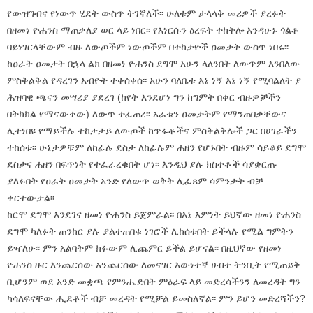
የውዝግብና የነውጥ ሂደት ውስጥ ትገኛለች፡፡ ሁለቱም ታላላቅ መሪዎች ያረፉት
በዘመነ ዮሐንስ ማጠቃለያ ወር ላይ ነበር፡፡ የእነርሱን ዕረፍት ተከትሎ እንዳሁኑ ጎልቶ
ባይነገርላቸውም ብዙ ለውጦችም ነውጦችም በተከታዮች ዐመታት ውስጥ ነበሩ፡፡
ከዐራት ዐመታት በኋላ ልክ በዘመነ ዮሐንስ ደግሞ አሁን ላለንበት ለውጥም እንበለው
ምስቅልቅል የዳረገን አብዮት ተቀሰቀሰ፡፡ አሁን ባለቤቱ እኔ ነኝ እኔ ነኝ የሚባልለት ያ
ሕዝባዊ ጫናን መሣሪያ ያደረገ (ከየት እንደሆነ ግን ከግምት በቀር ብዙዎቻችን
በትክክል የማናውቀው) ለውጥ ተፈጠረ፡፡ አራቱን ዐመታትም የማንጠበቃቸውና
ሊተነበዩ የማይችሉ ተከታታይ ለውጦች ከጥፋቶችና ምስቅልቅሎች ጋር በሀገራችን
ተከሰቱ፡፡ ሁኔታዎቹም ለከፊሉ ደስታ ለከፊሉም ሐዘን የሆኑበት ብዙም ሳይቆይ ደግሞ
ደስታና ሐዘን በፍጥነት የተፈራረቁበት ሆነ፡፡ እንዲህ ያሉ ክስተቶች ሳያቋርጡ
ያለፉበት የዐራት ዐመታት አንድ የለውጥ ወቅት ሊፈጸም ሳምንታት ብቻ
ቀርተውታል፡፡
ከርሞ ደግሞ እንደገና ዘመነ ዮሐንስ ይጀምራል፡፡ በእኔ እምነት ይህኛው ዘመነ ዮሐንስ
ደግሞ ካለፉት ጠንከር ያሉ ያልተጠበቁ ነገሮች ሊከሰቱበት ይችላሉ የሚል ግምትን
ይዣለሁ፡፡ ምን አልባትም ክፉውም ሊጨምር ይችል ይሆናል፡፡ በዚህኛው የዘመነ
ዮሐንስ ዙር እንጨርሰው አንጨርሰው ለመናገር እውነተኛ ሀብተ ትንቢት የሚጠይቅ
ቢሆንም ወደ አንድ መቋጫ የምንሔድበት ምዕራፍ ላይ መድረሳችንን ለመረዳት ግን
ካሳለፍናቸው ሒደቶች ብቻ መረዳት የሚቻል ይመስለኛል፡፡ ምን ይሆን መድረሻችን?