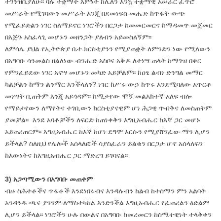
ተገንዝቤያለሁ፡፡ ባሉ ተቋማት እምነት ከሌለን እንኳ ተቋማዊ አሠራር ፈጥሮ
መሥራት የሚገባውን መሥራት እንጂ በደመነፍስ መሔድ ከጥፋት ውጭ
የሚፈይድልን ነገር ስለማይኖር ነገሮችን በርጋታ ከመመርመርና ከማዳመጥ መጀመር
በእጅጉ አስፈላጊ መሆኑን መዘንጋት ያለብን አይመስለኝም፡፡
ለምሳሌ ያህል የኢትዮጵያ ቤተ ክርስቲያንን የሚያጠቋት ለምንድን ነው የሚለውን
በአግባቡ ሳንመልስ ዘልለነው ብንሔድ አስቦና አቅዶ ለተነሣ ጠላት ከማገዝ በቀር
የምንፈይደው ነገር አናሣ መሆኑን መካድ አይቻልም፡፡ ከዐፄ ልብነ ድንግል መማር
ካልቻልን ከማን ልንማር እንችላለን? ነገር ከሥሩ ውኃ ከጥሩ እንደሚባለው አጥርቶ
መነሣት ቢጠቅም እንጂ አይጎዳም፡፡ ከሚታየው ሞኝ መልእክተኛ አለፍ ብሎ
የማይታየውን ለማየትና ተገቢውን ክርስቲያናዊም ሆነ ሕጋዊ ጥብቅና ለመስጠትም
ያመቻል፡፡ እንደ አባቶቻችን ለፍርድ ከጠነቀቅን እግዚአብሔር ከእኛ ጋር መሆኑ
አይጠረጠርም፡፡ እግዚአብሔር ከእኛ ከሆነ ደግሞ እርሱን የሚያሸንፈው ማን ሊሆን
ይችላል? ስለዚህ የሌሎች አሰላለፎች ሳያስፈራን ይልቁን በርጋታ ሆኖ አሰላለፍን
ከእውነትና ከእግዚአብሔር ጋር ማድረግ ይገባናል፡፡
3) አጋጣሚውን በአግባቡ መጠቀም
ብዙ ስሕተቶችና ጥፋቶች እንደነበሩብና እንዳሉብን ከልብ ከተሰማን ምን አልባት
አንዳንዱ ጫና ያንንም ለማስተካከል እንድንችል እግዚአብሔር የፈጠረልን ዕድልም
ሊሆን ይችላል፡፡ ነገሮችን ሁሉ በውልና በአግባቡ ከመረመርን ከስሜተዊነት ተላቅቀን