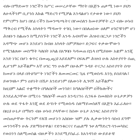
ብሎ በማድመጥ ነገሮችን ከሥር መሠረታቸው ማየት በእጅጉ ጠቃሚ ነው፡፡ ይህን
ለሁላችንም ቢያንስ እኩል ማድረግ የሚቻል እንዳልሆነ የታወቀ ነው፡፡ ይህን
የምናምን ከሆነ በየፊናችን ከመንጫጫትና በየመሰለን ከመተቻቸት ረጋ ብሎ ሀሳብ
ማቅረብ የሚችሉ አካላትን ማዳመጥ ተገቢ ነው፡፡ በሰለጠነው ዐለም ሀገሮቹንም ሆነ
ሕዝቡን ስልጡን ከሚያሰኙት ነገሮች አንዱ አብዛኛው ሕዝብ በርጋታ ነገሮችን
አዳማጭ መሆኑ እንደሆነ ከብዙ አካላት ሰምቻለሁ፡፡ ድጋፍና ተቃውሞውን
የሚገልጸው መስማት ካለበት አካል በአግባቡ ካዳመጠ በኋላ በሚይዘው አቋም አንጂ
አንድ ነገር በሆነ ቁጥር በመጯጯህ አይደለም፡፡ በፍጹም ሕዝብ ሁሉ አስተያየት ሰጪ
ሊሆንም አይችልም፡፡ እኛ ሀገር ግን ሁሉም በሁሉም ጉዳይ ተናጋሪ አስተያየት ሰጭ
ከመሆኑ በላይ በትዕግሥት ነገሮችን ለመመርመር ጊዜ የሚወስዱ እንኳ ይሰደባሉ፤
ይወገዛሉ፡፡ ምን ዐይነት በሽታ እንደሆነም በእውነት ሊገባኝ አይችልም፡፡
ከዚህም አልፎ ተቋማት በግለሰቦች መንገድ፣ ከግለሰቦችም በችኩሎችና
እንደፈለጋቸው በሚናሩ ግለሰቦች መጠን እንዲናገሩ ሲገፋፉ ስመለከት ሁኔታዎቻን
ሁሉ ወደ ጥፋት እንጂ ወደ ድኅነት የሚወስዱ ስለማይመስለኝ በእጅጉ እፈራለሁ፡፡
በዚህ ሁኔታ በማዘን ብዙ ሀሳብ ያላቸውና ከሰው ሁኔታ አንጻር አስተያየት
መስጠታቸው ትርጉም የለሽ መሆኑን አስበው ዝም ያሉ ሊቃውንትን ሳስብ ደግሞ
መንገዳችን ሁሉ ያለማስተዋል፣ የድንቁርናና የጨለማ ጉዞ ለማድረግ ሳንመካከር
የወሰንን ስለሚመስል ብዙዎችን እንደሚያስፈራ ከአንዳንድ ውይይቶቼ