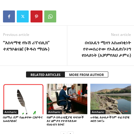
Previous article
Next article
“እስላማዊ የኩሽ ሪፐብሊክ”
በብአዴን ሚዛን አስጠባቂነት
ተደግሶልናል! (ቅዱስ ማህሉ)
የተመሰረተው የኦሕዴድ/ኦነግ
የበላይነት (አቻምየለህ ታምሩ)
RELATED ARTICLES
MORE FROM AUTHOR
Amharic
Amharic
Amharic
በዐማራ ደም የጨቀየው ርእዮትና
የፅምዶ ስትራቴጂያዊ ፍላጎቶች
«ተከዜ ለሁለታችንም ተፈጥሯዊ
አመለካከቱ!
እና ፅምዶን የተቀላቀለው
ወሰን ነው!»
የአፋብን ክንፍ!