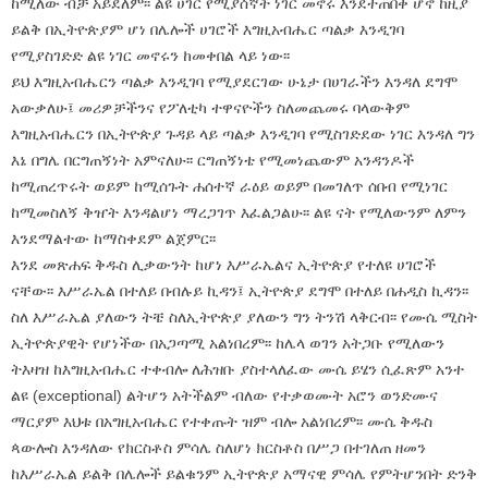
ከሚለው ብቻ አይደለም፡፡ ልዩ ሀገር የሚያሰኛት ነገር መኖሩ እንደተጠበቀ ሆኖ ከዚያ
ይልቅ በኢትዮጵያም ሆነ በሌሎች ሀገሮች እግዚአብሔር ጣልቃ እንዲገባ
የሚያስገድድ ልዩ ነገር መኖሩን ከመቀበል ላይ ነው፡፡
ይህ እግዚአብሔርን ጣልቃ እንዲገባ የሚያደርገው ሁኔታ በሀገራችን እንዳለ ደግሞ
አውቃለሁ፤ መሪዎቻችንና የፖለቲካ ተዋናዮችን ስለመጨመሩ ባላውቅም
እግዚአብሔርን በኢትዮጵያ ጉዳይ ላይ ጣልቃ እንዲገባ የሚስገድደው ነገር እንዳለ ግን
እኔ በግሌ በርግጠኝነት አምናለሁ፡፡ ርግጠኝነቴ የሚመነጨውም አንዳንዶች
ከሚጠረጥሩት ወይም ከሚሰጉት ሐሰተኛ ራዕይ ወይም በመገለጥ ሰበብ የሚነገር
ከሚመስለኝ ቅዠት እንዳልሆነ ማረጋገጥ እፈልጋልሁ፡፡ ልዩ ናት የሚለውንም ለምን
እንደማልተው ከማስቀደም ልጀምር፡፡
እንደ መጽሐፍ ቅዱስ ሊቃውንት ከሆነ እሥራኤልና ኢትዮጵያ የተለዩ ሀገሮች
ናቸው፡፡ እሥራኤል በተለይ በብሉይ ኪዳን፤ ኢትዮጵያ ደግሞ በተለይ በሐዲስ ኪዳን፡፡
ስለ እሥራኤል ያለውን ትቼ ስለኢትዮጵያ ያለውን ግን ትንሽ ላቅርብ፡፡ የሙሴ ሚስት
ኢትዮጵያዊት የሆነችው በአጋጣሚ አልነበረም፡፡ ከሌላ ወገን አትጋቡ የሚለውን
ትእዛዝ ከእግዚአብሔር ተቀብሎ ለሕዝቡ ያስተላለፈው ሙሴ ይሄን ሲፈጽም አንተ
ልዩ (exceptional) ልትሆን አትችልም ብለው የተቃወሙት አሮን ወንድሙና
ማርያም እህቱ በአግዚአብሔር የተቀጡት ዝም ብሎ አልነበረም፡፡ ሙሴ ቅዱስ
ጳውሎስ እንዳለው የክርስቶስ ምሳሌ ስለሆነ ክርስቶስ በሥጋ በተገለጠ ዘመን
ከእሥራኤል ይልቅ በሌሎች ይልቁንም ኢትዮጵያ አማናዊ ምሳሌ የምትሆንበት ድንቅ