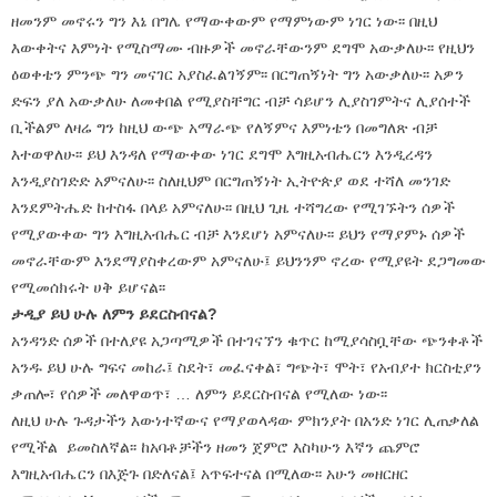
ዘመንም መኖሩን ግን እኔ በግሌ የማውቀውም የማምነውም ነገር ነው፡፡ በዚህ
እውቀትና እምነት የሚስማሙ ብዙዎች መኖራቸውንም ደግሞ አውቃለሁ፡፡ የዚህን
ዕወቀቴን ምንጭ ግን መናገር አያስፈልገኝም፡፡ በርግጠኝነት ግን አውቃለሁ፡፡ አዎን
ድፍን ያለ አውቃለሁ ለመቀበል የሚያስቸግር ብቻ ሳይሆን ሊያስገምትና ሊያሰተች
ቢችልም ለዛሬ ግን ከዚህ ውጭ አማራጭ የለኝምና እምነቴን በመግለጽ ብቻ
እተወዋለሁ፡፡ ይህ እንዳለ የማውቀው ነገር ደግሞ እግዚአብሔርን እንዲረዳን
እንዲያስገድድ አምናለሁ፡፡ ስለዚህም በርግጠኝነት ኢትዮጵያ ወደ ተሻለ መንገድ
እንደምትሔድ ከተስፋ በላይ አምናለሁ፡፡ በዚህ ጊዜ ተሻግረው የሚገኙትን ሰዎች
የሚያውቀው ግን እግዚአብሔር ብቻ እንደሆነ አምናለሁ፡፡ ይህን የማያምኑ ሰዎች
መኖራቸውም እንደማያስቀረውም አምናለሁ፤ ይህንንም ኖረው የሚያዩት ደጋግመው
የሚመሰክሩት ሀቅ ይሆናል፡፡
ታዲያ ይህ ሁሉ ለምን ይደርስብናል?
አንዳንድ ሰዎች በተለያዩ አጋጣሚዎች በተገናኘን ቁጥር ከሚያሳስቧቸው ጭንቀቶች
አንዱ ይህ ሁሉ ግፍና መከራ፤ ስደት፣ መፈናቀል፣ ግጭት፣ ሞት፣ የአብያተ ክርስቲያን
ቃጠሎ፣ የሰዎች መለዋወጥ፣ … ለምን ይደርስብናል የሚለው ነው፡፡
ለዚህ ሁሉ ጉዳታችን እውነተኛውና የማያወላዳው ምክንያት በአንድ ነገር ሊጠቃለል
የሚችል ይመስለኛል፡፡ ከአባቶቻችን ዘመን ጀምሮ እስካሁን እኛን ጨምሮ
እግዚአብሔርን በእጅጉ በድለናል፤ አጥፍተናል በሚለው፡፡ አሁን መዘርዘር