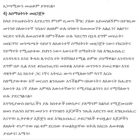
አጋጣሚውን መጠቀም ይገባናል፡፡
4) ለሰማዕትነት መዘጋጀት
ከላይ የተጠቀሱትን እያደረግን ምንም ቢመጣ ችግር ያለው አይመስለኝም፡፡ በተገቢው
መንገድ በእውነተኛ ንስሐና ለዐለም ሁሉ በጎውን ከመመመኘት አልፈን፤ ጸልየን፣
ፍርድና ፍትሕ ለመጠንቀቅ በምንችለው ሁሉ ካደርግን በኋላ ደግሞ መፍራት፣
መበርገግ፣ መንጫጫት ሳይሆን ለእውነተኛ ሰማዕትነት መዘጋጀት ነው፡፡ የክርስትና
ሃይማኖት የሚጠይቀው ይህንን ነው፡፡ እውነተኛ ሰማዕትነት ካለ እግዚአብሔር
አንዳንዱን እንደ ቅዱስ ጴጥሮስ የት ትሸሻለህ የሚል ድምጽ ያሰማዋል፡፡ አንዳንዱን
ደግሞ በቃ ሲል እንደ ቆስጠንጢኖስ መስቀል አሳይቶ መንገዱን ይመራዋል፡፡ እንደ
ዳዊትም እኔ ከአንተ ጋር ነኝና አትፍራ ውጣ የሚለውንም ካገኘ እርሱ
ስለሚያውቀው እኛ መርጠን ልንሰጠው አንችልም፡፡ በእውነትና ለእውነት ከሔድን
እውነት እኔ ነኝ ያለው አምላክ እውነተኛውን፣ የሚያስፈልገንን እና የሚሻለውን
ሁሉ ያደርግልናል፡፡
እንግዲያውስ በሀገራችን ያሉ ክስተቶች በቀስታና ያለማንም ከልካይ የሚጀመሩበት
ዘመነ ዮሐንስ እየገባ መሆኑን ተገንዝበን እጆቻችን ንጹሕ አድርገን ወደ እግዚአብሔር
እናንሣ፡፡ ኢትዮጵያ እጆቿን ወደ እግዚአብሔር ታደርሣለች ተብሏልና እጆቻችን
ለጸሎት ተነሥተው በፊቱም ደርሰው ተመልክቷቸው ፍትሕ ከእርሱ ለመቀበል
ያብቃን፤ አሜን፡፡