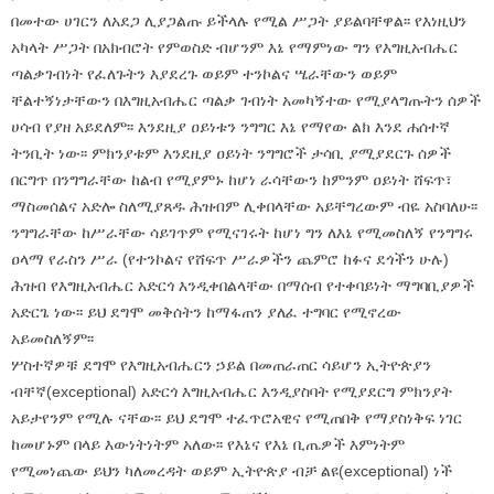
በመተው ሀገርን ለአደጋ ሊያጋልጡ ይችላሉ የሚል ሥጋት ያይልባቸዋል፡፡ የእነዚህን
አካላት ሥጋት በአክብሮት የምወስድ ብሆንም እኔ የማምነው ግን የእግዚአብሔር
ጣልቃገብነት የፈለጉትን እያደረጉ ወይም ተንኮልና ሤራቸውን ወይም
ቸልተኝነታቸውን በእግዚአብሔር ጣልቃ ገብነት አመካኝተው የሚያላግጡትን ሰዎች
ሀሳብ የያዘ አይደለም፡፡ እንደዚያ ዐይነቱን ንግግር እኔ የማየው ልክ እንደ ሐሰተኛ
ትንቢት ነው፡፡ ምክንያቱም እንደዚያ ዐይነት ንግግሮች ታሳቢ ያሚያደርጉ ሰዎች
በርግጥ በንግግራቸው ከልብ የሚያምኑ ከሆነ ራሳቸውን ከምንም ዐይነት ሸፍጥ፣
ማስመሰልና አድሎ ስለሚያጸዱ ሕዝብም ሊቀበላቸው አይቸግረውም ብዬ አስባለሁ፡፡
ንግግራቸው ከሥራቸው ሳይገጥም የሚናገሩት ከሆነ ግን ለእኔ የሚመስለኝ የንግግሩ
ዐላማ የራስን ሥራ (የተንኮልና የሸፍጥ ሥራዎችን ጨምሮ ከፉና ደጎችን ሁሉ)
ሕዝብ የእግዚአብሔር አድርጎ እንዲቀበልላቸው በማሰብ የተቀባይነት ማግባቢያዎች
አድርጌ ነው፡፡ ይህ ደግሞ መቅሰትን ከማፋጠን ያለፈ ተግባር የሚኖረው
አይመስለኝም፡፡
ሦስተኛዎቹ ደግሞ የእግዚአብሔርን ኃይል በመጠራጠር ሳይሆን ኢትዮጵያን
ብቸኛ(exceptional) አድርጎ እግዚአብሔር እንዲያስባት የሚያደርግ ምክንያት
አይታየንም የሚሉ ናቸው፡፡ ይህ ደግሞ ተፈጥሮአዊና የሚጠበቅ የማያስነቅፍ ነገር
ከመሆኑም በላይ እውነትነትም አለው፡፡ የእኔና የእኔ ቢጤዎች እምነትም
የሚመነጨው ይህን ካለመረዳት ወይም ኢትዮጵያ ብቻ ልዩ(exceptional) ነች