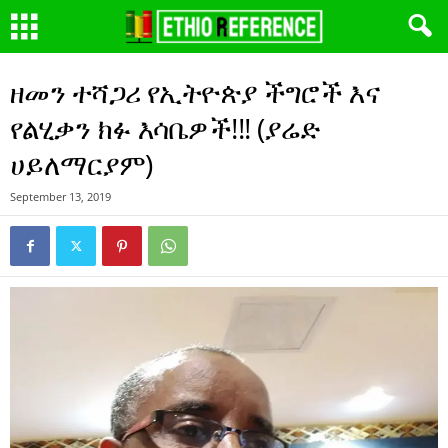
ዘመን ተሻጋሪ የኢትዮጵያ ችግሮች እና
የልሂቃን ክፉ እሳቤዎች!!! (ያሬድ
ሀይለማርያም)
September 13, 2019