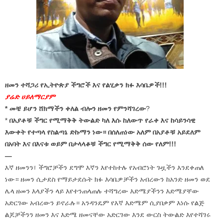
ዘመን ተሻጋሪ የኢትዮጵያ ችግሮች እና የልሂቃን ክፉ እሳቤዎች!!!
ያሬድ ሀይለማርያም
* መቼ ይሆን ሸክማችን ቀለል ብሎን ዘመን የምንሻገረው
?
*
በአያቶቹ ችግር የሚማቅቅ ትውልድ ካለ እሱ ከለውጥ የራቀ እና ከሳይንሳዊ
እውቀት የተጣላ የስልጣኔ ድኩማን ነው። በሰለጠነው አለም በአያቶቹ አይደለም
በአባት እና በእናቱ ወይም በታላላቆቹ ችግር የሚማቅቅ ሰው የለም!!!
—
እኛ ዘመንን፣ ችግሮቻችን ደግሞ እኛን እየተከተሉ የአብሮነት ጉዟችን እንደቀጠለ
ነው። ዘመን ሲታደስ የማይታደሱት ክፉ እሳቤዎቻችን አብረውን ከአንድ ዘመን ወደ
ሌላ ዘመን እላያችን ላይ እየተንጠላጠሉ ተሻግረው እድሜያችንን እድሜያቸው
አድርገው አብረውን ይኖራሉ። አንዳንዴም የእኛ እድሜም ሲያበቃም እነሱ የልጅ
ልጆቻችንን ዘመን እና እድሜ ዘመናቸው አድርገው እንደ ውርስ ትውልድ እየተሻገሩ