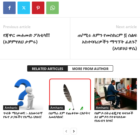
Previous article
Next article
የጃዋር መሐመድ ፖለቲካ!!!
ጠ/ሚሩ ለምን የመስከረም ፬ ሰልፍ
(አቻምየለህ ታምሩ)
አስተባባሪዎችን ማግኘት ፈለጉ?
(አባይነህ ዋሴ)
RELATED ARTICLES
MORE FROM AUTHOR
Amharic
Amharic
Amharic
በዐማራ ደም የጨቀየው ርእዮትና
የፅምዶ ስትራቴጂያዊ ፍላጎቶች
ጥብቅ ማስታወሻ :- ለእውነተኛ
አመለካከቱ!
እና ፅምዶን የተቀላቀለው
የፋኖ ታጋዬችና የአማራ ህዝብ!
የአፋብን ክንፍ!