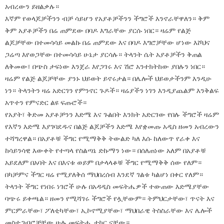
አብረውን ይዘልቃሉ።
እኛም የወላጆቻችንን ብቻ ሳይሆን የአያቶቻችንን ችግሮች እንኖራቸዋለን። ቅም
ቅም አያቶቻችን በሬ ጠምደው በባዶ እግራቸው ያርሱ ነበር። ዛሬም የልጅ
ልጆቻቸው በተመሳሳይ መልኩ በሬ ጠምደው እና በባዶ እግሮቻቸው ሆነው እሾህና
ጋሬጣ እየወጋቸው በተመሳሳይ ሁኔታ ያርሳሉ። ትላንት ሴት አያቶቻችን ቅጠል
ለቅመው፣ በጭስ ታፍነው እንጀራ እየጋገሩ እና ሽሮ አንተክትከው ያበሉን ነበር።
ዛሬም የልጅ ልጆቻቸው ያንኑ ህይወት ይኖሩታል። በሌሎች ህይወታችንም እንዲሁ
ነን። ትላንትን ዛሬ አድርገን የምንኖር ጉዶች። ዛሬያችን ነገን እንዲያጨልም እንቅልፍ
አጥተን የምናድር ልዩ ፍጡሮች።
የአያት፣ ቅድመ አያቶቻንን እድሜ እና ጉልበት እንክት አድርገው የበሉ ችግሮች ዛሬም
የእኛን እድሜ እያገባደዱና በልጅ ልጆቻችን እድሜ እየቋመጡ አዲስ ዘመን አብረውን
ተሻግረዋል። በአያቶቹ ችግር የሚማቅቅ ትውልድ ካለ እሱ ከለውጥ የራቀ እና
ከሳይንሳዊ እውቀት የተጣላ የስልጣኔ ድኩማን ነው። በሰለጠነው አለም በአያቶቹ
አይደለም በአባት እና በእናቱ ወይም በታላላቆቹ ችግር የሚማቅቅ ሰው የለም።
በካቻምና ችግር ዛሬ የሚያለቅሰ ማህበረሰብ እንደኛ ገልቱ ካልሆነ በቀር የለም።
ትላንት ችግር የነበሩ ነገሮች ሁሉ በአዳዲስ መፍትሔዎች ተውጠው እድሜያቸው
ባጭሩ ይቀጫል። ዘመን የሚሻገሩ ችግሮች የሏቸውም። ትምህርታቸው፣ ጥናት እና
ምርምራቸው፣ ፖለቲካቸው፣ ኢኮኖሚያቸው፣ ማህበራዊ ትስስራቸው እና ሌሎች
መስተጋብሮቻቸው ሁሉ መፍትሔ ተኮር ናቸው።