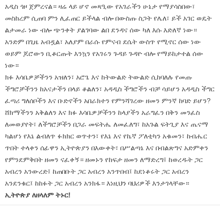
አዲስ ጎዞ ጀምረናል። ዛሬ ላይ ሆኖ መጻዒው የአገራችን ሁኔታ የማያሳስበው፣
መስከረም ሲጠባ ምን ሊፈጠር ይችላል ብሎ በውስጡ ስጋት የሌለ፣ ይች አገር ወዴት
ልታመራ ነው ብሎ ጭንቀት ያልገባው ልበ ደንዳና ሰው ካለ እሱ እድለኛ ነው።
አንድም በጊዜ አብዷል፣ አለያም በራሱ የምናብ ደሴት ውስጥ የሚኖር ሰው ነው
ወይም ጆሮውን ቢቆርጡት እንኳን የአገሩን ጉዳይ ጉዳዮ ብሎ የማይከታተል ሰው
ነው።
ክፉ እሳቤዎቻችንን አዝለን፣ አሮጌ እና ከትውልድ ትውልድ ሲከባለሉ የመጡ
ችግሮቻችንን ከአናታችን በላይ ቆልለን፣ አዳዲስ ችግሮችን ብቻ ሳይሆን አዳዲስ ችግር
ፈጣሪ ግለሰቦችን እና ቡድኖችን አበራክተን የምንሻገረው ዘመን ምንኛ ከባድ ይሆን?
ሸክማችንን አቅልለን እና ክፉ እሳቤዎቻችንን ከላያችን አራግፈን በቅን መንፈስ
ለመወያየት፣ ለችግሮቻችን በጋራ መፍትሔ ለመፈለግ፣ ከአጉል ፍትጊያ እና ጤናማ
ካልሆነ የእኔ ልብለጥ ፉክክር ወጥተን፣ የእኔ እና የኬኛ ፖለቲካን አቁመን፣ ከብሔር
ጥበት ተላቀን ሰፊዋን ኢትዮጵያን በእውቀት፣ በሥልጣኔ እና በብልጽግና አድምቀን
የምንደምቅበት ዘመን ናፈቀኝ። ዘመኑን የከፍታ ዘመን ለማድረግ፤ ከወረዱት ጋር
አብረን አንውረድ፤ ከጠበቡት ጋር አብረን አንጥበብ፤ ከደነቆሩት ጋር አብረን
አንደንቁር፤ ከከፉት ጋር አብረን አንክፋ። እነዚህን ባህሪዎች እንታገላቸው።
ኢትዮጵያ ለዘላለም ትኑር!