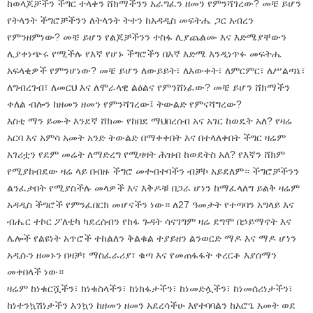
ከወላጆቻችን ችግር ተላቀን ሸክማችንን አራግፈን ዘመን የምንሻገረው? መቼ ይሆን
የትላንት ችግሮቻችንን ለትላንት ትተን ከአዳዲስ መፍትሔ ጋር አብረን
የምንዘምነው? መቼ ይሆን የልጆቻችንን ተስፋ ሊያጨልሙ እና እድሜያቸውን
ሊያቀነጭሩ የሚችሉ የእኛ የሆኑ ችግሮችን በእኛ እድሜ እንዲነጥፉ መፍትሔ
አፍላቂዎች የምንሆነው? መቼ ይሆን ለውይይት፣ ለእውቀት፣ ለምርምር፣ ለሥልጣኔ፣
ለግብረገብ፣ ለመርህ እና ለሞራላዊ ልዕልና የምንሸነፈው? መቼ ይሆን ሸክማችን
ቀለል ብሎን ከዘመን ዘመን የምንሻገረው፤ ትውልድ የምናሻግረው?
እስቲ ማን ይሙት እንደኛ ሸክሙ የከበደ ማህበረሰብ አና አገር ከወዴት አለ? የዛሬ
አርባ እና አምሳ አመት አንድ ትውልድ በማቀቀበት እና በተላለቀበት ችግር ዛሬም
አገሪቷን የደም መሬት ለማድረግ የሚዛዛት ሕዝብ ከወደትስ አለ? የእኛን ሸክም
የሚያከብደው ዛሬ ላይ በብዙ ችግሮ መተብተባችን ብቻኮ አይደለም። ችግሮቻችንን
ልንፈታበት የሚያስችሉ መላዎች እና እቅዶቹ በጋራ ሆነን ከማፈላለግ ይልቅ ዛሬም
አዳዲስ ችግሮች የምንፈበርክ መሆናችን ነው። ለ27 ዓመታት የተጣባን አግላይ እና
ብሔር ተኮር ፖለቲካ ካደረሰብን የከፋ ጉዳት ሳናገግም ዛሬ ደግሞ በኃይማኖት እና
ሌሎች የልዩነት አጥሮች ተከልለን ቅልቁል ተያይዘን ልንወርድ ማዶ እና ማዶ ሆነን
አዲሱን ዘመኑን በዛቻ፣ ማስፈራሪያ፣ ቁጣ እና የመጠፋፋት ቀረርቶ እያሰማን
መቀበላች ነው።
ዛሬም ከነቁርሿችን፣ ከነቁስላችን፣ ከነክፋታችን፣ ከነመድሏችን፣ ከነመሰሪነታችን፣
ከነተንኳሽነታችን እንኳን ከዘመን ዘመን አደረሳችሁ እየተባባልን ከአሮጌ አመት ወደ