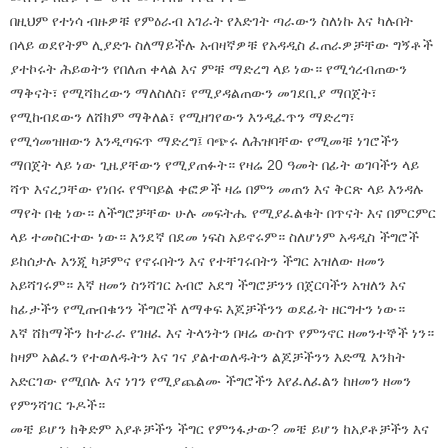
በዚህም የተነሳ ብዙዎቹ የምዕራብ አገራት የእድገት ጣራውን ስለነኩ እና ካሉበት
በላይ ወደየትም ሊያድጉ ስለማይችሉ አብዛኛዎቹ የአዳዲስ ፈጠራዎቻቸው ግኝቶች
ያተኮሩት ሕይወትን የበለጠ ቀላል እና ምቹ ማድረግ ላይ ነው። የሚጎረብጠውን
ማቅናት፣ የሚሻክረውን ማለስለስ፣ የሚያዳልጠውን መገደቢያ ማበጀት፣
የሚከብደውን ለሸክም ማቅለል፣ የሚዘገየውን እንዲፈጥን ማድረግ፣
የሚጎመዝዘውን እንዲጣፍጥ ማድረግ፤ ባጭሩ ለሕዝባቸው የሚመቹ ነገሮችን
ማበጀት ላይ ነው ጊዜያቸውን የሚያጠፉት። የዛሬ 20 ዓመት በፊት ወገባችን ላይ
ሻጥ እናረጋቸው የነበሩ የሞባይል ቀፎዎች ዛሬ በምን መጠን እና ቅርጽ ላይ እንዳሉ
ማየት በቂ ነው። ለችግሮቻቸው ሁሉ መፍትሔ የሚያፈልቁት በጥናት እና በምርምር
ላይ ተመስርተው ነው። እንደኛ በደመ ነፍስ አይኖሩም። ስለሆነም አዳዲስ ችግሮች
ይከሰታሉ እንጂ ካቻምና የኖሩበትን እና የተቸገሩበትን ችግር አዝለው ዘመን
አይሻገሩም። እኛ ዘመን ስንሻገር አብሮ አደግ ችግሮቻንን በጀርባችን አዝለን እና
ከፊታችን የሚጠብቁንን ችግሮች ለማቀፍ እጆቻችንን ወደፊት ዘርግተን ነው።
እኛ ሸክማችን ከተራራ የገዘፈ እና ትላንትን በዛሬ ውስጥ የምንኖር ዘመንተኞች ነን።
ከዛም አልፈን የተወለዱትን እና ገና ያልተወለዱትን ልጆቻችንን እድሜ እንክት
አድርገው የሚበሉ እና ነገን የሚያጨልሙ ችግሮችን እየፈለፈልን ከዘመን ዘመን
የምንሻገር ጉዶች።
መቼ ይሆን ከቅድም አያቶቻችን ችግር የምንፋታው? መቼ ይሆን ከአያቶቻችን እና