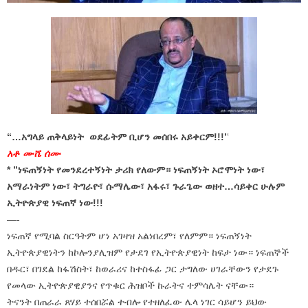
“…አግላይ ጠቅላይነት ወደፊትም ቢሆን መሰበሩ አይቀርም!!!’
‘
አቶ ሙሼ ሰሙ
* ”ነፍጠኝነት የመንደረተኝነት ታሪክ የለውም። ነፍጠኝነት ኦሮሞነት ነው፣
አማራነትም ነው፣ ትግራዮ፣ ሱማሌው፣ አፋሩ፣ ጉራጌው ወዘተ…ሳይቀር ሁሉም
ኢትዮጵያዊ ነፍጠኛ ነው!!!
—-
ነፍጠኛ የሚባል ስርዓትም ሆነ አገዛዝ አልነበረም፣ የለምም። ነፍጠኝነት
ኢትዮጵያዊነትን ከኮሎንያሊዝም የታደገ የኢትዮጵያዊነት ከፍታ ነው። ነፍጠኞች
በዱር፣ በገደል ከፋሽስት፣ ከወራሪና ከተስፋፊ ጋር ታግለው ሀገራቸውን የታደጉ
የመላው ኢትዮጵያዊያንና የጥቁር ሕዝቦች ኩራትና ተምሳሌት ናቸው።
ትናንት በጠራራ ጸሃይ ተሰበሯል ተብሎ የተዘለፈው ሌላ ነገር ሳይሆን ይህው