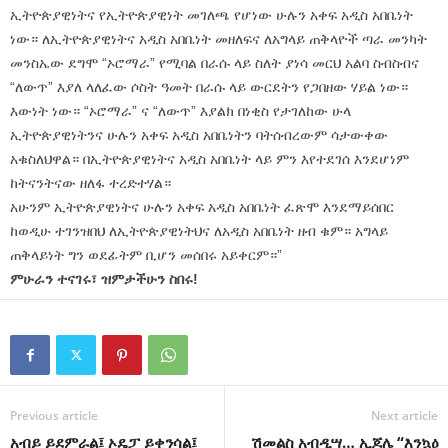
ኢትዮጵያዊነትና የኢትዮጵያዊነት መገለጫ የሆነው ሁሉን አቀፍ አዲስ አበቤነት
ነው። ለኢትዮጵያዊነትና አዲስ አበቤነት መዘለፍና ለአግላይ ጠቅላዮች ጣራ መንካት
መንስኤው ደግሞ “ኦሮማራ” የሚባል በራሱ ላይ ስለት ያነሳ መርህ አልባ ስብስብና
“ለውጥ” እያለ ላለፈው ሶስት ዓመት በራሱ ላይ ውርደትን የጋበዘው ሃይል ነው።
እውነት ነው። “ኦሮማራ” ና “ለውጥ” እያልክ በነቂስ የታገለከው ሁላ
ኢትዮጵያዊነትንና ሁሉን አቀፍ አዲስ አበቤነትን ባትሰብረውም ሳታውቀው
አቁስለህዋል። በኢትዮጵያዊነትና አዲስ አበቤነት ላይ ምን እየተደገሰ እንደሆነም
ከትናንትናው ዘለፋ ተረድተሃል።
አሁንም ኢትዮጵያዊነትና ሁሉን አቀፍ አዲስ አበቤነት ፈጽሞ እንደማይሰበር
ከወዲሁ ተገንዝበህ ለኢትዮጵያዊነትህና ለአዲስ አበቤነት ዘብ ቁም። አግላይ
ጠቅላይነት ግን ወደፊትም ቢሆን መሰበሩ አይቀርም።”
ምሁራን ተናገሩ፣ ዝምታችሁን ስበሩ!
Previous article
Next article
አብይ ይደምራል፤ ኦዴፓ ይቀንሳል፤
ሽመልስ አብዲሣ… ኢጆሌ “እንኳዕ