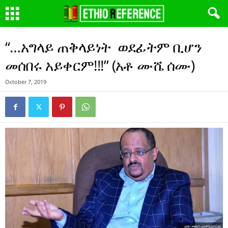
“…አግላይ ጠቅላይነት ወደፊትም ቢሆን
መሰበሩ አይቀርም!!!” (አቶ ሙሼ ሰሙ)
October 7, 2019