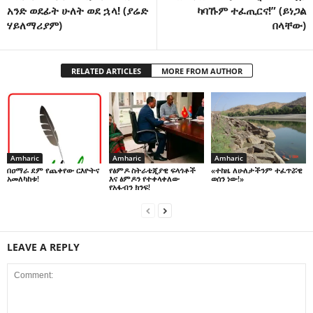
አንድ ወደፊት ሁለት ወደ ኋላ! (ያሬድ
ካባኹም ተፈጢርና!” (ይነጋል
ሃይለማሪያም)
በላቸው)
RELATED ARTICLES
MORE FROM AUTHOR
Amharic
Amharic
Amharic
በዐማራ ደም የጨቀየው ርእዮትና
የፅምዶ ስትራቴጂያዊ ፍላጎቶች
«ተከዜ ለሁለታችንም ተፈጥሯዊ
አመለካከቱ!
እና ፅምዶን የተቀላቀለው
ወሰን ነው!»
የአፋብን ክንፍ!
LEAVE A REPLY