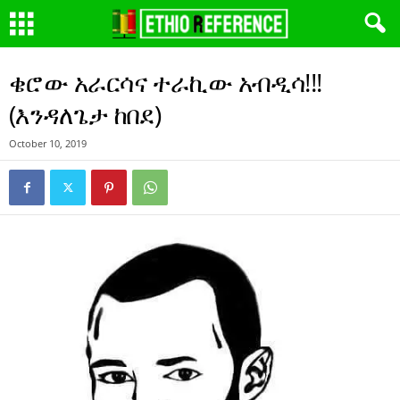
ቄሮው አራርሳና ተራኪው አብዲሳ!!!
(እንዳለጌታ ከበደ)
October 10, 2019