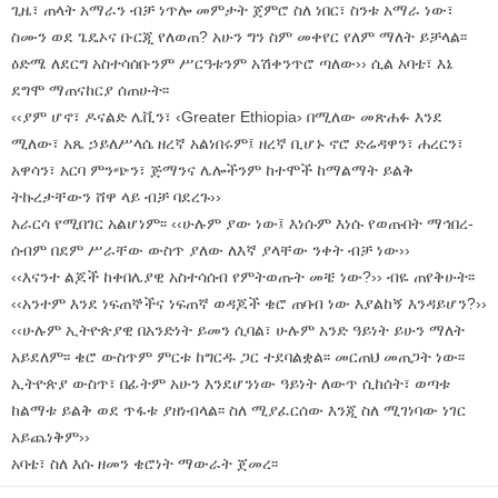
ጊዜ፣ ጠላት አማራን ብቻ ነጥሎ መምታት ጀምሮ ስለ ነበር፣ ስንቱ አማራ ነው፣
ስሙን ወደ ጌዴኦና ቡርጂ የለወጠ? አሁን ግን ስም መቀየር የለም ማለት ይቻላል፡፡
ዕድሜ ለደርግ አስተሳሰቡንም ሥርዓቱንም አሽቀንጥሮ ጣለው›› ሲል አባቴ፣ እኔ
ደግሞ ማጠናከርያ ሰጠሁት፡፡
‹‹ያም ሆኖ፣ ዶናልድ ሌቪን፣ ‹Greater Ethiopia› በሚለው መጽሐፉ እንደ
ሚለው፣ አጼ ኃይለሥላሴ ዘረኛ አልነበሩም፤ ዘረኛ ቢሆኑ ኖሮ ድሬዳዋን፣ ሐረርን፣
አዋሳን፣ አርባ ምንጭን፣ ጅማንና ሌሎችንም ከተሞች ከማልማት ይልቅ
ትኩረታቸውን ሸዋ ላይ ብቻ ባደረጉ››
አራርሳ የሚበገር አልሆነም፡፡ ‹‹ሁሉም ያው ነው፤ እነሱም እነሱ የወጡበት ማኅበረ-
ሰብም በደም ሥራቸው ውስጥ ያለው ለእኛ ያላቸው ንቀት ብቻ ነው››
‹‹እናንተ ልጆች ከቀበሌያዊ አስተሳሰብ የምትወጡት መቼ ነው?›› ብዬ ጠየቅሁት፡፡
‹‹አንተም እንደ ነፍጠኞችና ነፍጠኛ ወዳጆች ቄሮ ጠባብ ነው እያልከኝ እንዳይሆን?››
‹‹ሁሉም ኢትዮጵያዊ በአንድነት ይመን ሲባል፣ ሁሉም አንድ ዓይነት ይሁን ማለት
አይደለም፡፡ ቄሮ ውስጥም ምርቱ ከግርዱ ጋር ተደባልቋል፡፡ መርጠህ መጠጋት ነው፡፡
ኢትዮጵያ ውስጥ፣ በፊትም አሁን እንደሆንነው ዓይነት ለውጥ ሲከሰት፣ ወጣቱ
ከልማቱ ይልቅ ወደ ጥፋቱ ያዘነብላል፡፡ ስለ ሚያፈርሰው እንጂ ስለ ሚገነባው ነገር
አይጨነቅም››
አባቴ፣ ስለ እሱ ዘመን ቄሮነት ማውራት ጀመረ፡፡