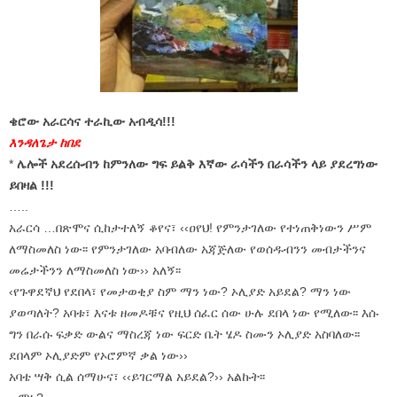
ቄሮው አራርሳና ተራኪው አብዲሳ!!!
እንዳለጌታ ከበደ
*
ሌሎች አደረሱብን ከምንለው ግፍ ይልቅ እኛው ራሳችን በራሳችን ላይ ያደረግነው
ይበዛል
!!!
…..
አራርሳ …በጽሞና ሲከታተለኝ ቆየና፣ ‹‹ዐየህ! የምንታገለው የተነጠቅነውን ሥም
ለማስመለስ ነው፡፡ የምንታገለው አባብለው አጃጅለው የወሰዱብንን መብታችንና
መሬታችንን ለማስመለስ ነው›› አለኝ፡፡
‹የጉዋደኛህ የደበላ፣ የመታወቂያ ስም ማን ነው? ኦሊያድ አይደል? ማን ነው
ያወጣለት? አባቱ፣ እናቱ ዘመዶቹና የዚህ ሰፈር ሰው ሁሉ ደበላ ነው የሚለው፡፡ እሱ
ግን በራሱ ፍቃድ ውልና ማስረጃ ነው ፍርድ ቤት ሄዶ ስሙን ኦሊያድ አስባለው፡፡
ደበላም ኦሊያድም የኦሮምኛ ቃል ነው››
አባቴ ሣቅ ሲል ሰማሁና፣ ‹‹ይገርማል አይደል?›› አልኩት፡፡