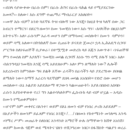
‹‹ምኑ?››
‹‹ደበላ ሳያውቀው በራሱ ስም፣ በራሱ ሕግና በራሱ ባሕል ላይ የሚያደርገው
አመጻ?›› ስለው፣ እሱ ደግሞ ተጨማሪ ማብራርያ አከለበት፡፡
‹‹መቸ እሱ ብቻ? አንድ ጓደኛዬ ትዝ ብሎኝ ነው እንጂ፡፡ ከዚህ ትዝ ካለኝ ሰው ጋር
አብረን ተማርን፣ በደርግ ዘመን፡፡ ስሙ ገመቺስ ነው፡፡ እሱ ግን፣ ‹እባካችሁ በዚህ ስም
አትጥሩኝ› አለ፡፡ ራሱንም አራዳ መሆን ስም በማሳመር መስሎት፣ ስሙን ሳምሶን፣
ወይም ሳሚ አለው፡፡ በትክክለኛ ስሙ ሲጠሩት ይናደድ ጀመረ፡፡ ኋላ ኢሕአዴግ ሲገባ፣
ሥርዓቱ ስለነፍጠኞች ሲያወራ፣ በተሟሟቀ መድረክ ላይ እጁን አውጥቶ፣ ‹ነፍጠኞቹ
ምን የመሰለ ስም እያለኝ፣ ገመቺስ መባል ሲገባኝ እነሱ ግን ሳሚ ይሉኝ ነበር› አለ፡፡
‹ከእንግዲህ ገመቺስ እንጂ ሳሚ አይደለሁም› አለ፡፡ ምን ለማለት ነው? ሌሎች
አደረሱብን ከምንለው ግፍ ይልቅ እኛው ራሳችን በራሳችን ላይ ያደረግነው ይበዛል
ለማለት ነው፡፡ ስማኝ አራርሳ ጓደኛህም ደበላ መባል አነሰበት፡፡ የድሮ ሰው መሆን
መሰለው፡፡ ‹እኔ ኦልያድ አይደለሁማ ዋጋውን ካልሠጠሁት!› እያለ በሰበብ አስባቡ
ራሱን እያስተዋወቀ ኖረ፤ ግን አልተሳካለትም፡፡ ፌስ-ቡክ ላይ ብቻ ሆኗል – አዲሱ
ስሙን የሚጠቀምበት፡፡
‹‹ሆኖም ስም መቀየር በአንተ፣ ወይም በእኔ ዘመን ብቻ የነበረ ታሪክ አይደለም –
በአያታችን ዘመንም ይፈጸም የነበረ እንጂ፡፡ /…./ በዘመኑ የከተሜነት መገለጫ አንዱ
‹ባማረ ሥም› መጠራት ስለነበር አንዳንድ አማሮች ሁሉ ስማቸውን ከሸዋ አነሰሽ፣
ወይም ከሙሉ ጎጃም ወደ ሜላትና ሄለን ተሸጋግረው ነበር፡፡ በፋሽስት ጣልያን ወረራ