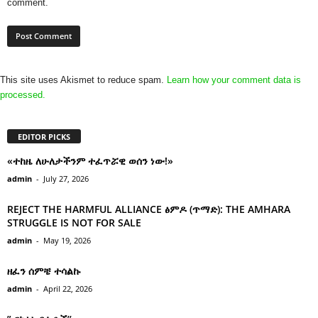
comment.
This site uses Akismet to reduce spam.
Learn how your comment data is
processed.
EDITOR PICKS
«ተከዜ ለሁለታችንም ተፈጥሯዊ ወሰን ነው!»
admin
-
July 27, 2026
REJECT THE HARMFUL ALLIANCE ፅምዶ (ጥማድ): THE AMHARA
STRUGGLE IS NOT FOR SALE
admin
-
May 19, 2026
ዘፈን ሰምቼ ተሳልኩ
admin
-
April 22, 2026