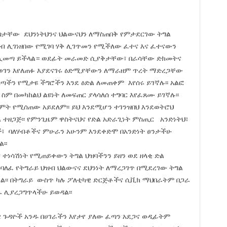
ጣታቸው ደህንነትህንና ህልውናህን ለማስጠበቅ የምታደርገው ትግል
ዝብ ሊገነዘበው የሚገባ ሃቅ ሊገጥመን የሚችለው ፈተና እና ፈተናውን
ደ ሊመጣ ይችላል። ወደፊት መራመድ ሲያቅታቸው፣ በራሳቸው ድክመትና
 ወገን እየለጠፉ እያደናገሩ ዕድሚያቸውን ለማራዘም ጥረት ማድረጋቸው
ስጣችን የሚታዩ ችግሮችን እንደ ዕድል ለመጠቀም እየሰሩ ይገኛሉ፡፡ አልፎ
ም በመካከልህ ልዩነት ለመፍጠር ያላሳለሰ ተግባር እየፈጸሙ ይገኛሉ፡፡
ምት የሚሰጠው አይደለም፡፡ ይህ እንደሚሆን ተገንዝበህ እንደወትሮህ
ግል ተዘጋጅ፡፡ የምንጊዜም ዋስትናህና የድል አድራጊነት ምስጢር አንድነትህ፣
ች፣ ባለሃብቶችና ምሁራን አሁንም እንደቀድሞ በአንድነት ፀንታችሁ
፡፡
ተነሳሽነት የሚጠይቀውን ትግል ህዝባችንን ይዘን ወደ ዘላቂ ድል
 ባለፈ የትግራይ ህዝብ ህልውናና ደህንነት ለማረጋገጥ በሚደረገው ትግል
ል፡፡ በትግራይ ውስጥ ካሉ ፖለቲካዊ ድርጅቶችና ሲቪክ ማህበራትም በጋራ
 ሊያረጋግጥላችሁ ይወዳል፡፡
 ጉዳዮች አንዱ በሀገራችን እየታየ ያለው ፈጣን አደጋና ወዲፊትም