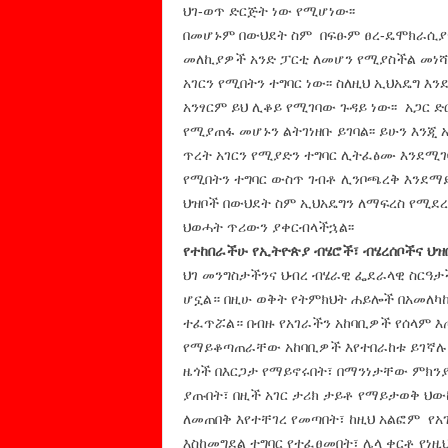
ህገ-ወጥ ድርጅት ነው የሚሆነው፡፡
በመሆኑም በውህደት ስም በፍፁም ፀረ-ዴሞክራሲያዊ 
መለኪያዎች አንድ ፓርቲ ለመሆን የሚያስችል መነሻ
አገርን የሚበትን ተግባር ነው፡፡ ስለዚህ ኢህአዴግ እን
አንፃርም ይህ ሊቆይ የሚገባው ጉዳይ ነው፡፡ አጋር
የሚያጠፋ መሆኑን ልትገነዘቡ ይገባል፡፡ ይሁን እንጂ
ጥረት አገርን የሚያድን ተግባር ሊትፈፅሙ እንደሚገባ
የሚበትን ተግባር ውስጥ ገብቶ ሊንቦጫረቅ እንደማይ
ህዝቦች በውህደት ስም ኢህአዴግን ለማፍረስ የሚደረ
ህወሓት ጥሪውን ያቀርብላችኋል፡፡
የተከበራችሁ የኢትዮጵያ ብሄሮች፣ ብሄረሰቦችና ህዝ
ህገ መንግስታችንና ህብረ ብሄራዊ ፌደራላዊ ስርዓታ
ሆኗል። በዚሁ ወቅት የትምክህት ሐይሎች በአመለካከ
ተፈጥሯል። በብዙ የአገራችን አከባቢዎች የሰላም እ
የማይቆጣጠራቸው አከባቢዎች እየተበራከቱ ይገኛሉ። 
ዜጎች በእርጋታ የማይኖሩበት፣ በማንነታቸው ምክን
ያጡበት፣ በዚች አገር ታሪክ ታይቶ የማይታወቅ ህው
ለመጠበቅ እየተቸገረ የመጣበት፣ ከዚህ አልፎም የአ
እስከመግደል ተግባር የተፈፀመበት፣ ሌላ ቀርቶ የነ