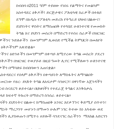
ስብሰባ በ2011 ዓ/ም ተይዘው የነበሩ የልማትና የመልካም
አስተዳደር ዕቅዶች፤ ድርጅታዊና ፖለቲካዊ ስራዎች በተለይ
ደግሞ በአዲሱ የፖለቲካ መድረክ የትግራይ ህዝብ ህልውና፣
ደህንነትና ዋስትና ለማስጠበቅ የተካሄደ ሁለንተናዊ የመመከት
ትግል እና ይህንን መሰረት በማድረግ የተሰሩ ስራዎች በዝርዝር
ካሬዎችንና ጉድለቶችን በመገምገም ሊወሰድ የሚችል ትምህርት በመለየት
 ዕቅዶችንም አጽድቋል፡፡
ንና ዕድገቶችን በመገምገም በቀጣይ ለሚኖረው ትግል መሰረት ያደረገ
ዕቅዶችን በዝርዝር ተወያይቶ በዚህ ዓመት ሊኖር የሚችለውን ሁለንተናዊ
ዎችን በማሳለፍ ስብሰባውን አጠናቋል፡፡
አስተዳደርና የሰላም ዕቅዶችን በቀጣይነት ለማስፋትና ለማጎልበት
ጀመርነው የፀረ- ድህነት ትግል ለአፍታም ሳንዘናጋ፣ በዋነኛው አጀንዳችን
ብ ስናደርግ ቆይተናል፡፡ በህዝባችን የተደራጀ ትግልና እንቅስቃሴ
ይ ከፍተኛ ትኩረት በማድረግ ስንሰራ ቆይተናል፡፡
ችን ደህንነትና ህልውና ከማስጠበቅ አንፃር እየቃኘንና ቅድሚያ ሰጥተን፣
ሚነት ማረጋገጥ መሆኑን በማመን ሁሉም ነገር ትተው ከነ አካቴው ወደ
ዳችን ሊያስወጡን በሚጥሩ ሀይሎች ሳንደናገር ስራችንን ማእከል አድርገን