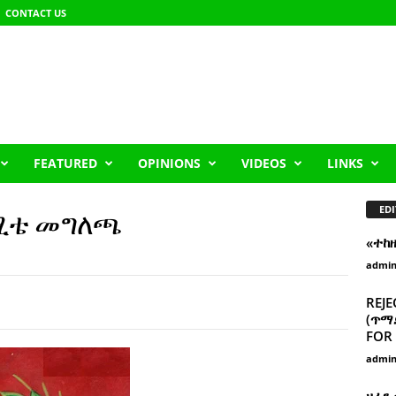
CONTACT US
FEATURED
OPINIONS
VIDEOS
LINKS
EDI
ኮሚቴ መግለጫ
«ተከ
admi
REJE
(ጥማድ
FOR 
admi
ዘፈን