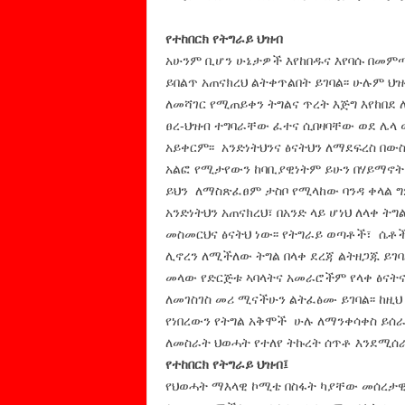
የተከበርክ የትግራይ ህዝብ
አሁንም ቢሆን ሁኔታዎች እየከበዱና እየባሱ በመም
ይበልጥ አጠናክረህ ልትቀጥልበት ይገባል፡፡ ሁሉም ህ
ለመሻገር የሚጠይቀን ትግልና ጥረት እጅግ እየከበ
ፀረ-ህዝብ ተግባራቸው ፈተና ሲበዛባቸው ወደ ሌላ
አይቀርም፡፡ አንድነትህንና ፅናትህን ለማደፍረስ በው
አልፎ የሚታየውን ከባቢያዊነትም ይሁን በሃይማኖት ስ
ይህን ለማስጽፈፀም ታስቦ የሚላከው ባንዳ ቀላል ግ
አንድነትህን አጠናክረህ፣ በአንድ ላይ ሆነህ ለላቀ ት
መስመርህና ፅናትህ ነው፡፡ የትግራይ ወጣቶች፣ ሴቶ
ሊኖረን ለሚችለው ትግል በላቀ ደረጃ ልትዘጋጁ ይገባል
መላው የድርጅቱ ኣባላትና አመራሮችም የላቀ ፅናትና 
ለመገስገስ መሪ ሚናችሁን ልትፈፅሙ ይገባል፡፡ ከዚህ
የነበረውን የትግል አቅሞች ሁሉ ለማንቀሳቀስ ይሰራ
ለመስራት ህወሓት የተለየ ትኩረት ሰጥቶ እንደሚሰራ
የተከበርክ የትግራይ ህዝብ፤
የህወሓት ማእላዊ ኮሚቴ በስፋት ካያቸው መሰረታዊ