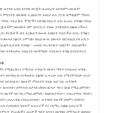
መንገድ አዲስ አሃዳዊ ድርጅት ሊመሰረት አይገባም፡፡ በሁሉም
ና ምክንያት በሌለበት ኢህአዴግን አፍርሶ ሌላ ፓርቲ ለማቋቋም ማሰብ
ደ ግንባር ተደራጅቶ ችግሮችን በትግል እየፈታ አገር ሊመራ ይገባል፡፡ ከጊዜ
 ድርጅቶችም በውህደት ስም እየተደረገ ያለው እንቅስቃሴ ህልውናችሁን
 አጋር ድርጅቶች ወደ ኢህአዴግ በሙሉ አባልነት ገብታችሁ በጋራ ትግልና
 ህወሓት በፅናት ያምናል፡፡ ከዚህ ውጭ ህወሓት በእንደዚህ ያለ አገርን
ፈልግ ሊታወቅ ይገባል፡፡ መላው የኢትዮጵያ ብሄሮች፣ ብሄረሰቦችና
ገው እንቅስቃሴ ሓላፊነት በተሞላበት ተገቢውን ትግል እንድታደርጉ
ቦች
ችን የሚሸረሽሩና የሚጥሱ ተግባራት በየቀኑ ማየት የተለመደ ተግባር
ትና በተግባራዊ እንቅስቃሴ ጉልበት ፈጥረው አገር የሚያምሱበት ሁኔታ
ጦት እየተስፋፋ፣ በዚሁም ምክንያት ከጊዜ ወደ ጊዜ መንግስት
ለመብቱና ለማንነቱ ለታገለ ህዝብ በርካታ ግፍና በደል የሚፈፀምበት፣
ያት በዜጎች ላይ ግፍ የሚፈፀምበት፣ ለህይወታቸውና ንብረታቸው ዋስትና
ከትና መፈናቀል የተበራከተበት፣ መንግስት የዜጎች ሰላምና ደህንነት
ገሪቱ የመከላከያ ከፍተኛ አመራሮች እና የአማራ ክልል አመራሮች
ዚህ ምርጥ ጀነራሎችና መሪዎች ግድያ እንኳን በአግባቡ በማጣራት ለህዝብ