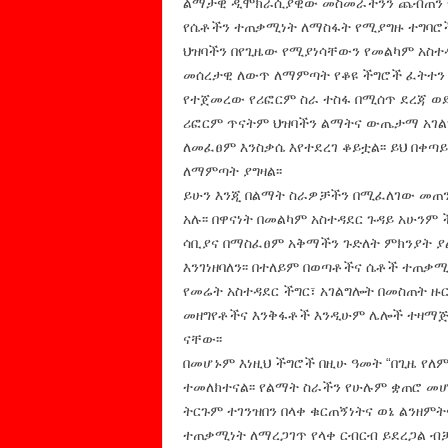
ልማታዊ ዲሞክራሲያዊው መስመራችንን ጨብጠን የ
የሴቶችን ተጠቃሚነት ለማስፋት የሚያግዙ ተግባሮች
ህዝባችን በየጊዜው የሚያነሳቸውን የመልካም አስተዳ
መሰረታዊ ለውጥ ለማምጣት የቆዩ ችግሮች ፈትተን 
የተጀመረው የሪፎርም ስራ ተስፋ በሚሰጥ ደረጃ ወደ 
ሪፎርም ጥናትም ህዝባችን ልማትና ውጤታማ አገልግ
ለመፈፀም እንስቃሴ እየተደረገ ቆይቷል፡፡ ይህ በቀ
ለማምጣት ያግዛል፡፡
ይሁን እንጂ በልማት ስራዎቻችን በሚፈለገው መጠ
አሉ፡፡ በዋናነት በመልካም አስተዳደር ጉዳይ አሁን
ሳቢያና በማስፈፀም አቅማችን ጉድለት ምክንያት ያ
እንገነዘባለን፡፡ በተለይም በወጣቶችና ሴቶች ተጠቃሚ
የመሬት አስተዳደር ችግር፣ አገልግሎት በመስጠት ዙ
መዘግየቶችና እንቅፋቶች እንዲሁም ሌሎች ተዛማጅ
ናቸው፡፡
በመሆኑም እነዚህ ችግሮች በዚሁ ዓመት “በጊዜ የለ
ተመለክተናል፡፡ የልማት ስራችን የሁሉም ቋጠሮ መሆ
ትርጉም ተገንዝበን በላቀ ቁርጠኝነትና ወኔ ልንዘምት
ተጠቃሚነት ለማረጋገጥ የላቀ ርብርብ ይደረጋል ብቻ