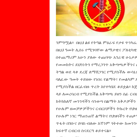
ገምግሟል፡፡ በዚህ ልዩ የትግል ምዕራፍ የታዩ ጥን
በዚህ ዓመት ሊሰሩ የሚገባቸው ልማታዊና ፖለቲካዊ
በተጨማሪም አሁን ያለው ተጨባጭ አገራዊ ሁኔታዎች
የመመከትና ደህንነትን የማረጋገጥ አቅጣጫዎችንና 
ትግል ወደ ላቀ ደረጃ ለማሸጋገር የሚያስችሉ ውሳኔ
ባለፈው ዓመት ተይዘው የነበሩ የልማት፣ የመልካም 
የሚያስችል ዘርፈብዙ ጥረት እየተካሄደ ቆይቷል፡፡ ከ
ላይ ለመረባረብ የሚያስችል አቅጣጫ ይዘን ሰፊ ርብር
ከትክክለኛ መንገዳችን ሳንወጣ በልማት እቅዶቻችን ላ
የሁሉም ዘመቻዎቻችንና ርብርቦቻችን ትኩረት የህዝባ
የሁሉም ነገር ማጠንጠኛ ልማትና የህዝባችን ተጠቃ
ጥፋት በገቡና ይባስ ብለው እኛንም ጎትተው ከመንገ
ከፍተኛ ርብርብ ስናደርግ ቆይተናል፡፡