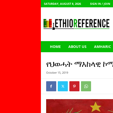
SATURDAY, AUGUST 8, 2026
SIGN IN / JOIN
E
t
h
i
o
R
e
HOME
ABOUT US
AMHARIC
f
e
r
የህወሓት ማእከላዊ 
e
n
October 15, 2019
c
e