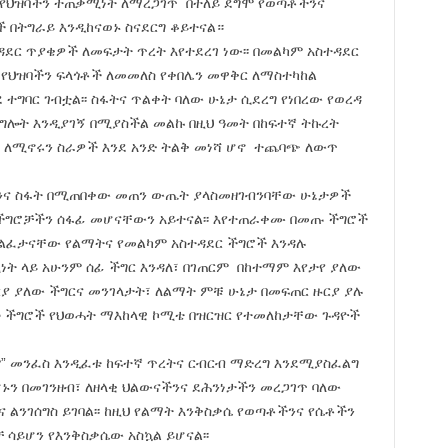
ህዝባችን ተጠቃሚነት ለማረጋገጥ በተለይ ደግሞ የወጣቶችንና
 በትግራይ እንዲከናወኑ ስናደርግ ቆይተናል።
ደር ጥያቄዎች ለመፍታት ጥረት እየተደረገ ነው፡፡ በመልካም አስተዳደር
የህዝባችን ፍላጎቶች ለመመለስ የቀበሌን መዋቅር ለማስተካከል
ተግባር ገብቷል፡፡ ስፋትና ጥልቀት ባለው ሁኔታ ሲደረግ የነበረው የወረዳ
ሎት እንዲያገኝ በሚያስችል መልኩ በዚህ ዓመት በከፍተኛ ትኩረት
ጣይ ለሚኖሩን ስራዎች እንደ አንድ ትልቅ መነሻ ሆኖ ተጨባጭ ለውጥ
ንና ስፋት በሚጠበቀው መጠን ውጤት ያላስመዘገብንባቸው ሁኔታዎች
ም ችግሮቻችን ሰፋፊ መሆናቸውን አይተናል፡፡ እየተጠራቀሙ በመጡ ችግሮች
ልፈታናቸው የልማትና የመልካም አስተዳደር ችግሮች እንዳሉ
ነት ላይ አሁንም ሰፊ ችግር እንዳለ፣ በገጠርም በከተማም እየታየ ያለው
ርያ ያለው ችግርና መንገላታት፣ ለልማት ምቹ ሁኔታ በመፍጠር ዙርያ ያሉ
 ችግሮች የህወሓት ማእከላዊ ኮሚቴ በዝርዝር የተመለከታቸው ጉዳዮች
ም” መንፈስ እንዲፈቱ ከፍተኛ ጥረትና ርብርብ ማድረግ እንደሚያስፈልግ
ኑን በመገንዘብ፣ ለዘላቂ ህልውናችንና ደሕንነታችን መረጋገጥ ባለው
ና ልንገሰግስ ይገባል፡፡ ከዚህ የልማት እንቅስቃሴ የወጣቶችንና የሴቶችን
 ሳይሆን የእንቅስቃሴው አስኳል ይሆናል፡፡