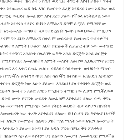
 በአሁኑ ወቅት በአገራችን ከጊዜ ወደ ጊዜ ችግሮች እየተበራከቱ፣ ጥፋት
ቀኑ እየጨመረ ወደ ከፋ አገር የመበተን ደረጀ እየደረሰ ነው፡፡ አደጋው ወደ
 የፓርቲ ውህደት ለመፈፀም እየተደረገ ያለው የችኮላ እንቅስቃሴ ነው፡፡
ጊዚያት እየተነሳ የቆየና ይህንን ለማድረግ ደግሞ ሊሟሉ የሚገባቸው
 እንዲመለሱ መግባባት ላይ የተደረሰበት ጉዳይ ነው፡፡ ህወሓትም ቢሆን
፡ ሆኖም ግን ይህን ለማድረግ በሁሉም መሰረታዊ የመስመር ጥያቄዎች፣
መለካካተና እምነት በሁሉም እህት ድርጅቶች ሲፈጠር ብቻ ነው መተግበር
ከትና የተግባር አንድነት በሌለበት ወቅት አንድ ድርጅት እንደ ድርጅት
የሚያዋሃህድ አመለካከትና እምነት መለየት አለብን፡፡ ኢህአዴግንና አገርን
 መስመር እና አጥር በጠራ መልኩ ሳይለይና ሳይቀመጥ ውህደትን ማሰብ
ምሩ በማይችሉ እሳትንና ጭድ አስተሳሰቦችን በተሸከመ ኢህአዴግ አይደለም
ተነ ድርጅት ነው አሁን ያለው፡፡ እንደዚህ ያለ የተበተነ ድርጅት ወደ
ጅቱን ከመበተን አልፎ አገርን የሚበትን ተግባር ነው ሊሆን የሚችለው፡፡
ያ ደንብ ውጭ የፓርቲ ውህደት ለመፈፀም እየተደረገ ያለው ሩጫ ችግሩ
ሰፋ መምጣቱን የሚያሳይ ነው፡፡ የቅርፅ ውህደት ብቻ ሳይሆን በይዘትና
ለመመስረት ነው ጥረት እየተደረገ ያለው፡፡ ይህ ሲሆን የኢትዮጵያ ህዝቦች
ት አገርን የመምራት ስልጣን ያከትማል ማለት ነው፡፡ አገርን ለመምራት
እየተደረገ ያለው፡፡ እንዲህ ያለ አዲስ ፓርቲ በሃገራችን ፖለቲካዊ
ነት በስልጣን ላይ ለመቆየትም ሆነ ስልጣን ለመያዝ ለመወዳደር የማይችል