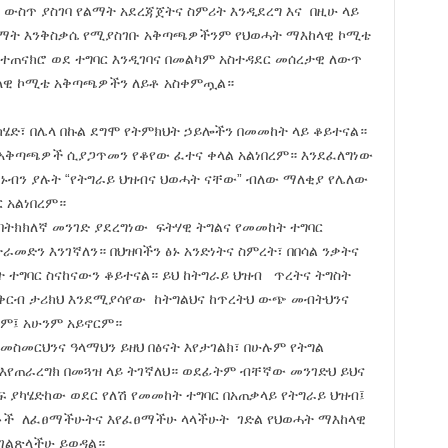
 ውስጥ ያስገባ የልማት አደረጃጀትና ስምሪት እንዲደረግ እና በዚሁ ላይ
ልማት እንቅስቃሴ የሚያስገቡ አቅጣጫዎችንም የህወሓት ማእከላዊ ኮሚቴ
 ተጠናክሮ ወደ ተግባር እንዲገባና በመልካም አስተዳደር መሰረታዊ ለውጥ
ከላዊ ኮሚቴ አቅጣጫዎችን ለይቶ አስቀምጧል።
ካሄድ፣ በሌላ በኩል ደግሞ የትምክህት ኃይሎችን በመመከት ላይ ቆይተናል።
 አቅጣጫዎች ሲያጋጥመን የቆየው ፈተና ቀላል አልነበረም። እንደፈለግነው
የሆኑብን ያሉት “የትግራይ ህዝብና ህወሓት ናቸው” ብለው ማለቂያ የሌለው
 አልነበረም።
ትክክለኛ መንገድ ያደረግነው ፍትሃዊ ትግልና የመመከት ተግባር
መድን እንገኛለን። በህዝባችን ፅኑ አንድነትና ስምረት፣ በበሳል ንቃትና
ት ተግባር ስናከናውን ቆይተናል። ይህ ከትግራይ ህዝብ ጥረትና ትግስት
የቅርብ ታሪክህ እንደሚያሳየው ከትግልህና ከጥረትህ ውጭ መብትህንና
ረም፤ አሁንም አይኖርም።
 መስመርህንና ዓላማህን ይዘህ በፅናት እየታገልክ፣ በሁሉም የትግል
የጠራረግክ በመጓዝ ላይ ትገኛለህ። ወደፊትም ብቸኛው መንገድህ ይህና
ፍ ያካሄድከው ወደር የለሽ የመመከት ተግባር በአጠቃላይ የትግራይ ህዝብ፤
ቶች ለፈፀማችሁትና እየፈፀማችሁ ላላችሁት ገድል የህወሓት ማእከላዊ
ገልጽላችሁ ይወዳል።