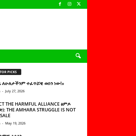
TOR PICKS
ዜ ለሁለታችንም ተፈጥሯዊ ወሰን ነው!»
n
-
July 27, 2026
CT THE HARMFUL ALLIANCE ፅምዶ
): THE AMHARA STRUGGLE IS NOT
SALE
n
-
May 19, 2026
 ሰምቼ ተሳልኩ