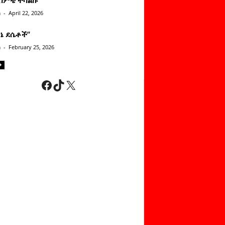
n
-
April 22, 2026
ነኔ ደሴቶች’’
n
-
February 25, 2026
Facebook
TikTok
X