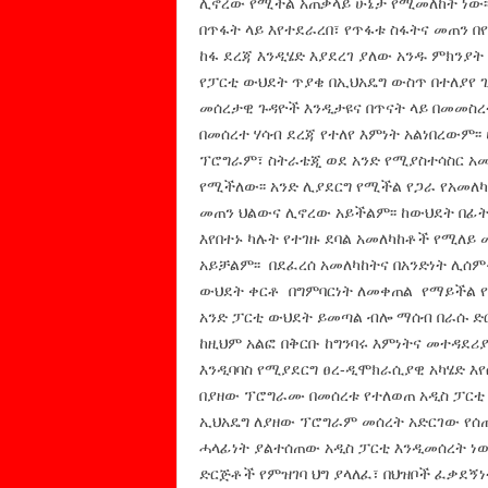
ሊኖረው የሚችል አጠቃላይ ሁኔታ የሚመለከት ነው፡፡
በጥፋት ላይ እየተደራረበ፣ የጥፋቱ ስፋትና መጠን በየ
ከፋ ደረጃ እንዲሄድ እያደረገ ያለው አንዱ ምክንያት
የፓርቲ ውህደት ጥያቄ በኢህአዴግ ውስጥ በተለያየ 
መሰረታዊ ጉዳዮች እንዲታዩና በጥናት ላይ በመመስረት
በመሰረተ ሃሳብ ደረጃ የተለየ እምነት አልነበረውም፡
ፕሮግራም፣ ስትራቴጂ ወደ አንድ የሚያስተሳስር አ
የሚችለው፡፡ አንድ ሊያደርግ የሚችል የጋራ የአመለካ
መጠን ህልውና ሊኖረው አይችልም፡፡ ከውህደት በፊት 
እየበተኑ ካሉት የተገዙ ደባል አመለካከቶች የሚለይ
አይቻልም፡፡ በደፈረሰ አመለካከትና በአንድነት ሊሰ
ውህደት ቀርቶ በግምባርነት ለመቀጠል የማይችል የተበ
አንድ ፓርቲ ውህደት ይመጣል ብሎ ማሰብ በራሱ ድር
ከዚህም አልፎ በቅርቡ ከግንባሩ እምነትና መተዳደሪ
እንዲባባስ የሚያደርግ ፀረ-ዲሞክራሲያዊ አካሄድ እየ
በያዘው ፕሮግራሙ በመሰረቱ የተለወጠ አዲስ ፓርቲ 
ኢህአዴግ ለያዘው ፕሮግራም መሰረት አድርገው የሰጡ
ሓላፊነት ያልተሰጠው አዲስ ፓርቲ እንዲመሰረት ነው 
ድርጅቶች የምዝገባ ህግ ያላለፈ፣ በህዝቦች ፈቃደኝ