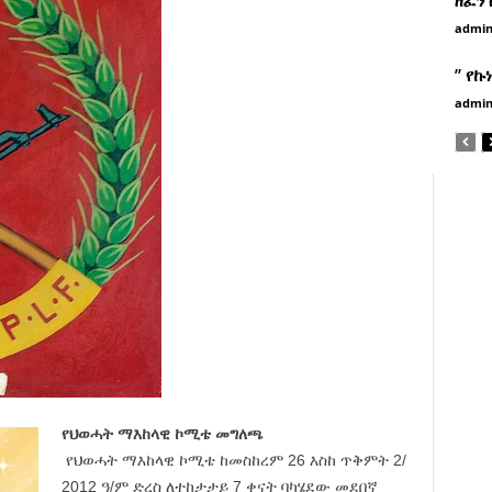
admi
” የኩ
admi
የህወሓት ማእከላዊ ኮሚቴ መግለጫ
የህወሓት ማእከላዊ ኮሚቴ ከመስከረም 26 እስከ ጥቅምት 2/
2012 ዓ/ም ድረስ ለተከታታይ 7 ቀናት ባካሄደው መደበኛ