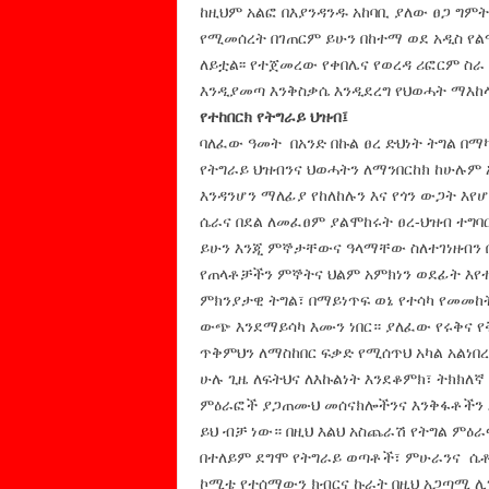
ከዚህም አልፎ በእያንዳንዱ አከባቢ ያለው ፀጋ ግምት
የሚመሰረት በገጠርም ይሁን በከተማ ወደ አዲስ የ
ለይቷል፡፡ የተጀመረው የቀበሌና የወረዳ ሪፎርም ስራ
እንዲያመጣ እንቅስቃሴ እንዲደረግ የህወሓት ማእ
የተከበርክ የትግራይ ህዝብ፤
ባለፈው ዓመት በአንድ በኩል ፀረ ድህነት ትግል በማ
የትግራይ ህዝብንና ህወሓትን ለማንበርከክ ከሁሉም
እንዳንሆን ማለፊያ የከለከሉን እና የጎን ውጋት እ
ሴራና በደል ለመፈፀም ያልሞከሩት ፀረ-ህዝብ ተግባር
ይሁን እንጂ ምኞታቸውና ዓላማቸው ስለተገነዘብን በ
የጠላቶቻችን ምኞትና ህልም አምክነን ወደፊት እየተራ
ምክንያታዊ ትግል፣ በማይነጥፍ ወኔ የተሳካ የመመከ
ውጭ እንደማይሳካ እሙን ነበር። ያለፈው የሩቅና 
ጥቅምህን ለማስከበር ፍቃድ የሚሰጥህ አካል አልነበ
ሁሉ ጊዜ ለፍትህና ለእኩልነት እንደቆምክ፣ ትክክለኛ
ምዕራፎች ያጋጠሙህ መሰናክሎችንና እንቅፋቶችን እ
ይህ ብቻ ነው። በዚህ እልህ አስጨራሽ የትግል ምዕራ
በተለይም ደግሞ የትግራይ ወጣቶች፣ ምሁራንና ሴ
ኮሚቴ የተሰማውን ክብርና ኩራት በዚህ አጋጣሚ ሊ