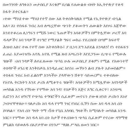
በመገንባት ለግፉአን መታሰቢያ እናቁም ቢባል የሐውልቱ ብዛት ከኢትዮጵያ የቆዳ
ስፋት ይተርፋል።
‹ተው ማነህ ተው ማነህ የተኛ ሰው አለ ትቀሰቅሳለህ› የሚል የኢትዮጵያ ብኂል
አለ። እነ ተስፋዬ ገብረ አብ ለጫኗቸው ጭነት ያቆሙትን ሐውልት እየዞሩ እጃቸው
እንደተቆረጠ ሊነግሩን የሚሹ ነውር ጌጡዎችን አባቶቻችን በምትሏቸው ጦረኛ አባ
ዱላዎችና አባ ገዳዎች ተነግሮ የማያልቅ ግፍና መከራ የደረሰበት በጣም ከፍተኛ
ሕዝብ አለና ተዉ የተኛ ሰው አትቀስቅሱ፤ ያ ቢነሳ ደግ አይደል እንላለን! የነ ተስፋዬን
ፈጠራ እያመነዠኩ አኖሌ አኖሌ የሚል ጸብ አጫሪነት እየደጋገሙ ሲጭሩ የሚውሉ
ጎበዞች ‹አባ ገዳዎች ለተፈጸመው ጭካኔ ሁሉ መታሰቢያ ይቁም› የሚል የእውነተኛ
ተበዳዮች ሀገራዊ እንቅስቃሴ እንዲፈጠር እየሰሩ መኾኑን ልብ ያሉት አይመስልም።
ተስፋዬ ገብረ አብ ፈልስሞ እንካችሁ ያላቸውን ሸቀጥ ሳይመረምሩ ተቀብለው
የአኖሌ ትርክትን እንደ ታሪክ ለሚቆጥሩ ጎበዞች፣ አባቶቻችን ከሚሏቸው አባገዳዎች
መካከል አንዱ የኾነው የጎማው አባ ገዳ፣ የሰዎችን እጅና እግር ሲቆርጥ፣ አንፍጫ
ሲፎንን እና ዘግናኝ የጭካኔ ተግባሮችን ሲፈጽም መኖሩን ያውቁ ዘንድ ታሪኩን እነሆ
ጋብዣቸዋለሁ። ባለታሪኩ አባ ዱላ የጎማ ገዢ የነበረ ሲኾን ስሙ አባ ዱላ አባ ረቡ
ይባላል። የአባ ረቡ ግዛት ጎማ ‹5ቱ የጊቤ አካባቢ ግዛቶች› ከሚባሉት መካከል አንዱ
ነበር። የጎማው አባ ዱላ አባ ረቡ ከታች የቀረበውን ጭካኔ ሲፈጽም የኖረው ዳግማዊ
ምኒልክ ሳይወለዱ በአያታቸው በንጉሥ ሣህለ ሥላሴ ዘመን ነበር።