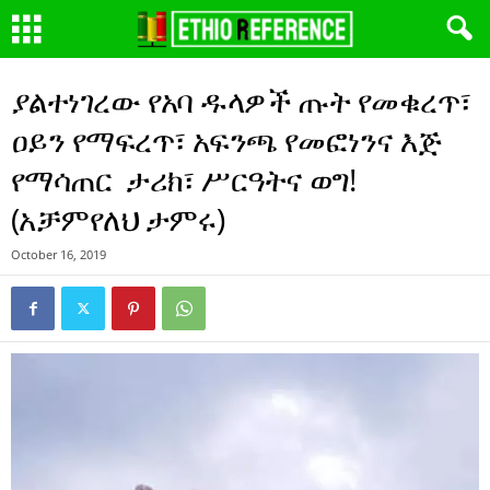
ያልተነገረው የአባ ዱላዎች ጡት የመቁረጥ፣
ዐይን የማፍረጥ፣ አፍንጫ የመፎነንና እጅ
የማሳጠር ታሪክ፣ ሥርዓትና ወግ!
(አቻምየለህ ታምሩ)
October 16, 2019