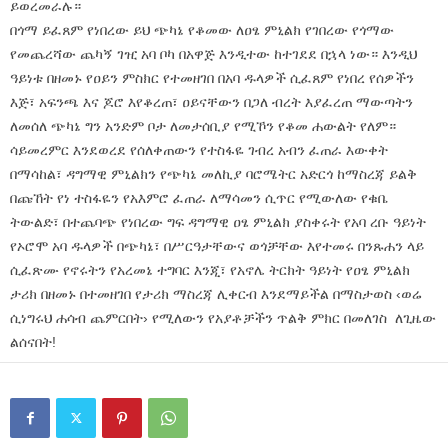
ይወረመራሉ።
በጎማ ይፈጸም የነበረው ይህ ጭካኔ የቆመው ለዐፄ ምኒልክ የገበረው የጎማው
የመጨረሻው ጨካኝ ገዢ አባ ቦካ በአዋጅ እንዲተው ከተገደደ በኋላ ነው። እንዲህ
ዓይነቱ በዘመኑ የዐይን ምስክር የተመዘገበ በአባ ዱላዎች ሲፈጸም የነበረ የሰዎችን
እጅ፣ አፍንጫ እና ጆሮ እየቆረጠ፣ ዐይናቸውን በጋለ ብረት እያፈረጠ ማውጣትን
ለመሰለ ጭካኔ ግን አንድም ቦታ ለመታሰቢያ የሚኾን የቆመ ሐውልት የለም።
ሳይመረምር እንደወረደ የሰለቀጠውን የተስፋዬ ገብረ አብን ፈጠራ እውቀት
በማሳከል፣ ዳግማዊ ምኒልክን የጭካኔ መለኪያ ባሮሜትር አድርጎ ከማስረጃ ይልቅ
በጩኸት የነ ተስፋዬን የአእምሮ ፈጠራ ለማሳመን ሲጥር የሚውለው የቁቤ
ትውልድ፣ በተጨባጭ የነበረው ግፍ ዳግማዊ ዐፄ ምኒልክ ያስቀሩት የአባ ረቡ ዓይነት
የኦሮሞ አባ ዱላዎች በጭካኔ፣ በሥርዓታቸውና ወጎቻቸው እየተመሩ በንጹሐን ላይ
ሲፈጽሙ የኖሩትን የአረመኔ ተግባር እንጂ፣ የአኖሌ ትርክት ዓይነት የዐፄ ምኒልክ
ታሪክ በዘመኑ በተመዘገበ የታሪክ ማስረጃ ሊቀርብ እንደማይችል በማስታወስ ‹ወሬ
ሲነግሩህ ሐሳብ ጨምርበት› የሚለውን የአያቶቻችን ጥልቅ ምክር በመለገስ ለጊዜው
ልሰናበት!