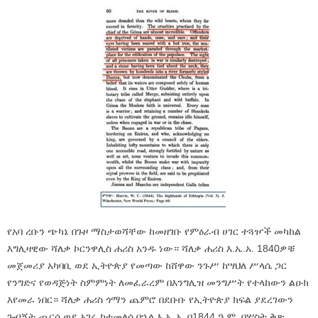
የአባ ረቡን ጭካኔ በጉዞ ማስታወሻቸው ከመዘገቡ የምዕራብ ሀገር ተጓዦች መካከል
እግሊዛዊው ሻለቃ ኮርንዋሊስ ሐሪስ አንዱ ነው። ሻለቃ ሐሪስ እ.ኤ.አ. 1840ዎቹ
መጀመሪያ አካባቢ ወደ ኢትዮጵያ የመጣው ከሸዋው ንጉሥ ከሣህለ ሥላሴ ጋር
የንግድና የወዳጅነት ስምምነት ለመፈራረም በእንግሊዝ መንግሥት የተላከውን ልዑክ
እየመራ ነበር። ሻለቃ ሐሪስ ጎማን ጨምሮ በደቡቡ የኢትዮጵያ ክፍል ያደረገውን
ጉብኝት ጨርሶ ወደ አገሩ ከተመለሰ በኋላ እ.ኤ.አ. በ1844 ዓ.ም. በሦስት ቅጽ