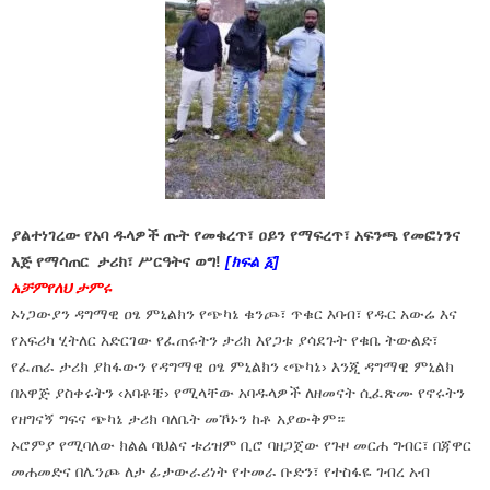
ያልተነገረው የአባ ዱላዎች ጡት የመቁረጥ፣ ዐይን የማፍረጥ፣ አፍንጫ የመፎነንና
እጅ የማሳጠር ታሪክ፣ ሥርዓትና ወግ!
[ክፍል ፩]
አቻምየለህ ታምሩ
ኦነጋውያን ዳግማዊ ዐፄ ምኒልክን የጭካኔ ቁንጮ፣ ጥቁር እባብ፣ የዱር አውሬ እና
የአፍሪካ ሂትለር አድርገው የፈጠሩትን ታሪክ እየጋቱ ያሳደጉት የቁቤ ትውልድ፣
የፈጠራ ታሪክ ያከፋውን የዳግማዊ ዐፄ ምኒልክን ‹ጭካኔ› እንጂ ዳግማዊ ምኒልክ
በአዋጅ ያስቀሩትን ‹አባቶቼ› የሚላቸው አባዱላዎች ለዘመናት ሲፈጽሙ የኖሩትን
የዘግናኝ ግፍና ጭካኔ ታሪክ ባለቤት መኾኑን ከቶ አያውቅም።
ኦሮምያ የሚባለው ክልል ባህልና ቱሪዝም ቢሮ ባዘጋጀው የጉዞ መርሐ ግብር፣ በጃዋር
መሐመድና በሌንጮ ለታ ፊታውራሪነት የተመራ ቡድን፣ የተስፋዬ ገብረ አብ