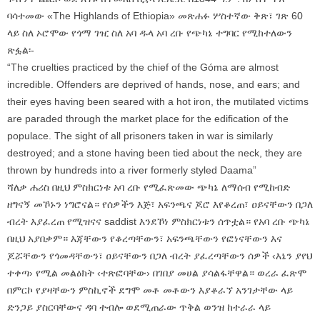
ባሳተመው «The Highlands of Ethiopia» መጽሐፉ ሦስተኛው ቅጽ፣ ገጽ 60
ላይ ስለ ኦሮሞው የጎማ ገዢ ስለ አባ ዱላ አባ ረቡ የጭካኔ ተግባር የሚከተለውን
ጽፏል፡-
“The cruelties practiced by the chief of the Góma are almost
incredible. Offenders are deprived of hands, nose, and ears; and
their eyes having been seared with a hot iron, the mutilated victims
are paraded through the market place for the edification of the
populace. The sight of all prisoners taken in war is similarly
destroyed; and a stone having been tied about the neck, they are
thrown by hundreds into a river formerly styled Daama”
ሻለቃ ሐሪስ በዚህ ምስክርነቱ አባ ረቡ የሚፈጽመው ጭካኔ ለማሰብ የሚከብድ
ዘግናኝ መኾኑን ነግሮናል። የሰዎችን እጅ፣ አፍንጫና ጆሮ እየቆረጠ፣ ዐይናቸውን በጋለ
ብረት እያፈረጠ የሚዝናና saddist እንደኾነ ምስክርነቱን ሰጥቷል። የአባ ረቡ ጭካኔ
በዚህ አያበቃም። እጃቸውን የቆረጣቸውን፣ አፍንጫቸውን የፎነናቸውን እና
ጆሯቸውን የጎመዳቸውን፣ ዐይናቸውን በጋለ ብረት ያፈረጣቸውን ሰዎች ‹እኔን ያየህ
ተቀጣ› የሚል መልዕክት ‹ተጽፎባቸው› በገበያ መሀል ያሳልፋቸዋል። ወረራ ፈጽሞ
በምርኮ የያዛቸውን ምስኪኖች ደግሞ መቶ መቶውን እያቆራኘ አንገታቸው ላይ
ድንጋይ ያስርባቸውና ዳባ ተብሎ ወደሚጠራው ጥቅል ወንዝ ከተራራ ላይ