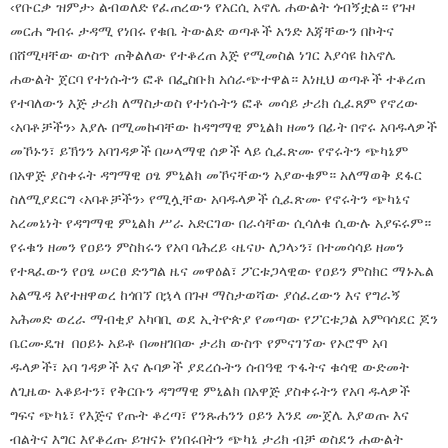
‹የቡርቃ ዝምታ› ልብወለድ የፈጠረውን የአርሲ አኖሌ ሐውልት ጎብኝቷል። የጉዞ
መርሐ ግብሩ ታዳሚ የነበሩ የቁቤ ትውልድ ወጣቶች አንድ እጃቸውን በኮትና
በሸሚዛቸው ውስጥ ጠቅልለው የተቆረጠ እጅ የሚመስል ነገር እያሳዩ ከአኖሌ
ሐውልት ጀርባ የተነሱትን ፎቶ በፌስቡክ አሰራጭተዋል። እነዚህ ወጣቶች ተቆረጠ
የተባለውን እጅ ታሪክ ለማስታወስ የተነሱትን ፎቶ መሳይ ታሪክ ሲፈጸም የኖረው
‹አባቶቻችን› እያሉ በሚመኩባቸው ከዳግማዊ ምኒልክ ዘመን በፊት በኖሩ አባዱላዎች
መኾኑን፣ ይኽንን አባገዳዎች በሠላማዊ ሰዎች ላይ ሲፈጽሙ የኖሩትን ጭካኔም
በአዋጅ ያስቀሩት ዳግማዊ ዐፄ ምኒልክ መኾናቸውን አያውቁም። አለማወቅ ደፋር
ስለሚያደርግ ‹አባቶቻችን› የሚሏቸው አባዱላዎች ሲፈጽሙ የኖሩትን ጭካኔና
አረመኔነት የዳግማዊ ምኒልክ ሥራ አድርገው በራሳቸው ሲሳለቁ ሲውሉ አያፍሩም።
የሩቁን ዘመን የዐይን ምስክሩን የአባ ባሕረይ ‹ዜናሁ ለጋላ›ን፣ በተመሳሳይ ዘመን
የተጻፈውን የዐፄ ሠርፀ ድንግል ዜና መዋዕል፣ ፖርቱጋላዊው የዐይን ምስክር ማኑኤል
አልሜዳ እየተዘዋወረ ከጎበኘ በኋላ በጉዞ ማስታወሻው ያሰፈረውን እና የግራኝ
አሕመድ ወረራ ማብቂያ አካባቢ ወደ ኢትዮጵያ የመጣው የፖርቱጋል አምባሳደር ጆን
ቤርሙዴዝ በዐይኑ አይቶ በመዘገበው ታሪክ ውስጥ የምናገኘው የኦሮሞ አባ
ዱላዎች፣ አባ ገዳዎች እና ሉባዎች ያደረሱትን ሰብዓዊ ጥፋትና ቁሳዊ ውድመት
ለጊዜው አቆይተን፣ የቅርቡን ዳግማዊ ምኒልክ በአዋጅ ያስቀሩትን የአባ ዱላዎች
ግፍና ጭካኔ፣ የእጅና የጡት ቆረጣ፣ የንጹሐንን ዐይን እንደ ሙጀሌ እያወጡ እና
ብልትና እግር እየቆረጡ ይዝናኑ የነበሩበትን ጭካኔ ታሪክ ብቻ ወስደን ሐውልት