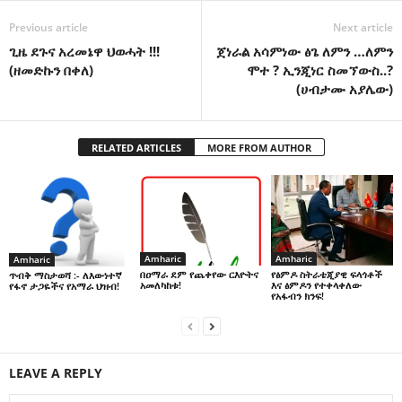
Previous article
Next article
ጊዜ ደጉና አረመኔዋ ህወሓት !!!
ጀነራል አሳምነው ፅጌ ለምን …ለምን
(ዘመድኩን በቀለ)
ሞተ ? ኢንጂነር ስመኘውስ..?
(ሀብታሙ አያሌው)
RELATED ARTICLES
MORE FROM AUTHOR
Amharic
Amharic
Amharic
በዐማራ ደም የጨቀየው ርእዮትና
የፅምዶ ስትራቴጂያዊ ፍላጎቶች
ጥብቅ ማስታወሻ :- ለእውነተኛ
አመለካከቱ!
እና ፅምዶን የተቀላቀለው
የፋኖ ታጋዬችና የአማራ ህዝብ!
የአፋብን ክንፍ!
LEAVE A REPLY