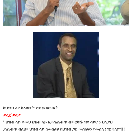
ከህዝብ እና ከእውነት የቱ ይበልጣል?
ደረጄ ደስታ
*
ህዝብ ላይ ቆመህ ህዝብ ላይ አታስጨብጭብ። ርካሹ ዝና ሳይሆን ህሊናህ
ያጨብጭብልህ። ህዝብ ላይ ከመሰለፍ ከህዝብ ጋር መሰለፍን የመሰለ ነገር የለም!!!