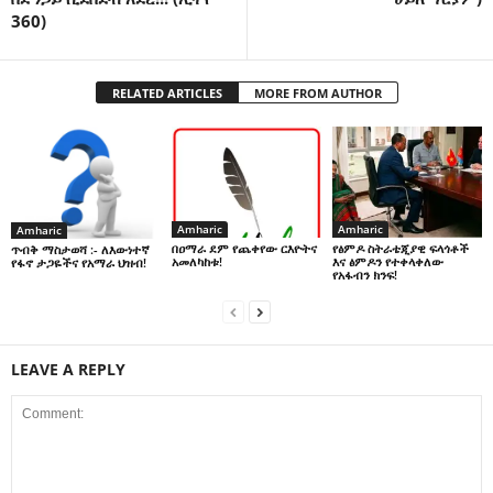
360)
RELATED ARTICLES
MORE FROM AUTHOR
Amharic
Amharic
Amharic
በዐማራ ደም የጨቀየው ርእዮትና
የፅምዶ ስትራቴጂያዊ ፍላጎቶች
ጥብቅ ማስታወሻ :- ለእውነተኛ
አመለካከቱ!
እና ፅምዶን የተቀላቀለው
የፋኖ ታጋዬችና የአማራ ህዝብ!
የአፋብን ክንፍ!
LEAVE A REPLY