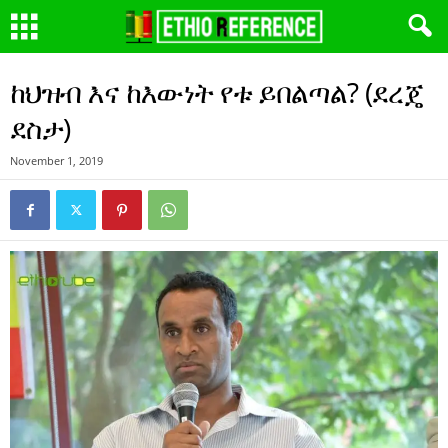
ከህዝብ እና ከእውነት የቱ ይበልጣል? (ደረጄ
ደስታ)
November 1, 2019