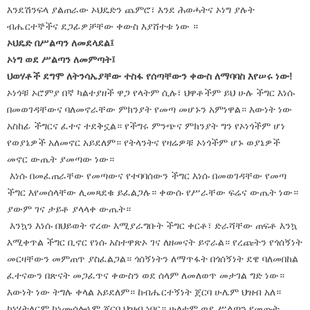
እንደሽንፍላ ያልጠራው ኦህዴድን ጨምሮ፣ እንደ ሕወሓትና ኦነግ ያሉት
ብሔርተኞችና ደጋፊዎቻቸው ቀውስ እያሸተቱ ነው ።
ኦህዴድ በሥልጣን ለመደላደል፤
ኦነግ ወደ ሥልጣን ለመምጣት፤
ህወሃቶች ደግሞ ለትንሳኤያቸው ተስፋ የሰጣቸውን ቀውስ ለማባባስ እየሠሩ ነው!
ኦነጎቹ ኦሮምያ በኛ ካልተያዘች ዋጋ የላትም ሲሉ፣ ህዋቶችም ይህ ሁሉ ችግር እነሱ
በመወገዳቸውና ባለመኖራቸው ምክንያት የመጣ መሆኑን አምነዋል። እውነት ነው
አስከፊ ችግርና ፈተና ተደቅኗል። የችግሩ ምንጭና ምክንያት ግን የኦነጎችም ሆነ
የወያኔዎች አለመኖር አይደለም። የትላንትና የዛሬዎቹ ኦነጎችም ሆኑ ወያኔዎች
መኖር ውጤት ያመጣው ነው።
እነሱ በመፈጠራቸው የመጣውና የተባባሰውን ችግር እነሱ በመወገዳቸው የመጣ
ችግር እየመሰላቸው ሊመጻደቁ ይፈልጋሉ። ቀውሱ የሥራቸው ፍሬና ውጤት ነው።
ያውም ገና ታይቶ ያላላቀ ውጤት።
እንኳን እነሱ በህይወት ኖረው እሚያራግቡት ችግር ቀርቶ፣ ድራሻቸው ጠፍቶ እንኳ
እሚቀጥል ችግር ቢኖር የነሱ አስተዋጽኦ ገና ለዘመናት ይኖራል። የረጩትን የጎሰኝነት
መርዛቸውን መምጠጥ ያስፈልጋል። ጎሰኝነትን ለማጥፋት በጎሰኝነት ደዌ ባለመበከል
ፈተናውን በጽናት መጋፈጥና ቀውስን ወደ ሰላም ለመለወጥ መታገል ግድ ነው።
እውነት ነው ትግሉ ቀላል አይደለም። ከብሔርተኝነት ጀርባ ሁሌም ህዝብ አለ።
ከነሂትለርም ከነሙሶሎኒም ጀርባ ህዝብ ነበር። ሁለቱም ወደ ሥልጣን የመጡት