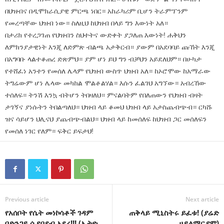
በህዝብና በዲሞክራሲያዊ ምርጫ ነበር። አከራካሪም ቢሆን ትራምፕንም
የመረጣቸው ህዝብ ነው። ስለዚህ ከህዝብ በላይ ግን እውነት አለ።
በታሪክ የተረጋገጠ የህዝብን ስህተትና ውድቀት ያጋለጠ እውነት! ሐቅህን
ለምክንያታዊነት እንጂ ለድምጽ ብልጫ አታቅርብ። ያውም በአደባባይ ጩኸት እንጂ
በአግባቡ ላልተቆጠረ ድጽምህ። ያም ሆነ ይህ ግን ብቻህን አይደለህም። በሁካታ
የተሸፈነ አንተን የመሰለ ሌላም የህዝብ ውስጥ ህዝብ አለ። ከኦሮሞው ከአማራው
ትግሬውም ሆነ ሌላው መካከል ሞልቶልሃል። እሱን ፈልገህ አግኘው። አብረኸው
ተሰለፍ። ትንሽ እንኳ ብትሆን ትበዛለህ። ምናልባትም የበለጠውን የህዝብ ብዛት
ታገኝና ያነሱትን ትበልጣለህ። ህዝብ ላይ ቆመህ ህዝብ ላይ አታስጨብጭብ። ርካሹ
ዝና ሳይሆን ህሊናህ ያጨብጭብልህ። ህዝብ ላይ ከመሰለፍ ከህዝብ ጋር መሰለፍን
የመሰለ ነገር የለም። ፍቅር ይፍታህ!
Previous article
Next article
የአሰቦት የሴት መነኮሳቶች ገዳም
ጠቅላይ ሚኒስትሩ ይፈቱ! (ያሬድ
በድንጋይ ሲደበደብ አደረ!!! (ኢትዮ
ሀይለማርያም)