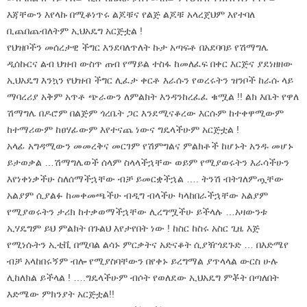
እጃቸውን እየላኩ በሚቆነጥሩ ልጆቹና የልጅ ልጆቹ አላረጀህም እየተባለ
ቢጨበጨብለትም ኢህአዴግ አርጅቷል !
የህዝቦችን መሰረታዊ ችግር እንደባለጥለት ኩታ አጣፍቶ በአደባባይ የሽማግሌ
ዲሰኩርና ልብ ህዝብ ውስጥ ጠብ የማይል ተስፋ ከመለፈፍ በቀር እርጅና ያደነዘዘው
ኢህአዴግ እንኳን የህዝብ ችግር ሊፈታ ቀርቶ እራሱን የወረሩትን ዝንቦች ከራሱ ላይ
ማባረሪያ አቅም አጥቶ ጭራውን ለምልክት እንዳንከረፈፈ ቁሟል !! ልክ እቤት የዋለ
ሽማግሌ በዶሮም በልጅም ጎረቤት ጋር እንደሚናቆረው እርሱም ከተቀዋሚውም
ከተማሪውም ከፀሃፊውም እየተናጨ ነውና ግዴላችሁም አርጅቷል !
አላፊ አግዳሚውን መመረቅና መርገም የሽምግልና ምልክቶች ከሆኑት አንዱ መሆኑ
ይታወቃል …ሽማግሌወች ሰላም ስላላችኋቸው ወይም የሚያወሩትን እራሳችሁን
እየነቀነቃችሁ ስለሰማችኋቸው ብቻ ይመርቋችኋል …. ትንሽ ብትገለምጧቸው
አልያም ሲያልፉ ከመቀመጫችሁ ብዲግ ብላችሁ ካላከበራችኋቸው አልያም
የሚያወሩትን ታሪክ ከተቃወማችኋቸው ሊረግሟችሁ ይችላሉ …አዛውንቱ
ኢሃዴግም ይህ ምልክት በጉልህ እየታየበት ነው ! ከስር ከስሩ አስር ጊዜ እጅ
የሚነሱትን ኢቲቪ በሚባል ልሳኑ ምርቃትና አድናቆት ሲያዥጎደጉድ … በእድሜየ
ብቻ አላከበሩኝም ብሎ የሚያስባቸውን በየቀኑ ይረግማል ያጥላላል ውርስ ሁሉ
ሊከለክል ይችላል ! ….ግዴላችሁም ብሶት የወለደው ኢህአዴግ ምቾት በጣለበት
እድሜው ምክንያት አርጅቷል!!