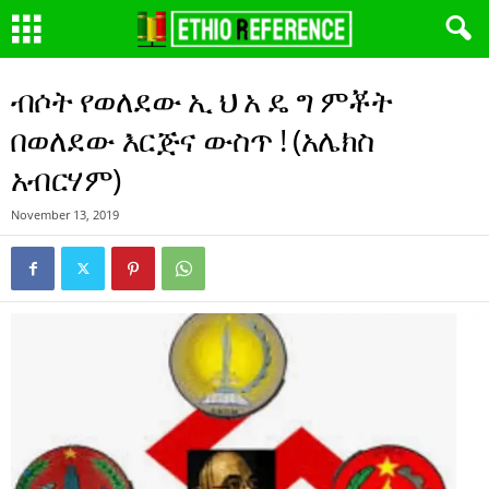
ብሶት የወለደው ኢ ህ አ ዴ ግ ምቾት
በወለደው እርጅና ውስጥ ! (አሌክስ
አብርሃም)
November 13, 2019