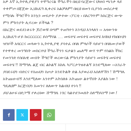
አዎ እኛ ኢትዮጲያዊያን ተቸግረናል ችግራችን በዚህ ባረጀውና ህዝብ ጫንቃ ላይ
ተቀምጦ በጃጀው ኢህአዴግ ሊቀረፍ አልቻለም! በዚህ ዘመን ቢያንስ መሰረታዊ
የሚባሉ ችግሮችን እንኳን መፍታት ያቃተው ‹ፓርቲ › በእርግጥም ከእርጅና ውጭ
ምን ምክንያት ሊኖረው ይችላል ?
በእርጅና ወደደነቆሩት ጆሮወቹ በጣም ተጠግተን እንዲህ እንላለን ‹‹ አዛውንቱ
ኢህአዴግ ሆይ ኩርርርርርር ይሰማሃል …. መፍተሄ መፍተሄ መፍተሄ እባክህ የከበቡህን
ዝንቦች አባርርና መላውን ኢትዮጲያዊ ያሳተፈ በባለ ምላሶች ሳይሆን በባለሙያወች
የተዋቀረ መንግስት መስርተህ ችግራችንን ፍታልን ጨለማ ውሃ ጥም የስልክ ችክር
የመንገድ የሰበአዊ መብት ችግሮች ወረውናል ምክንያት ሳይሆን መፍትሄ መፍተሄ
መፍተሄ !! ሽማግሌ ልጀ ብር ልኮልኝ እከሌ ካፖርታገዝቶልኝ እንደሚለው ‹‹አገራት
ያበደሩህን ብድርና የሰጡህን ስጦታ እንደትልቅ ድል እያወራህ አሰለቸኸን ! ሽማግሌ
አትጩሁብኝ እንደሚለው አንተም አትሰለፉ አትጩሁ ልተኛበት እያልክ ነው !
ግዴለህም እርጅናህን እመንና ለለውጥ ከልብህ ተነሳ !!
ይህ ፅሁፍ በድጋሜ የቀረበው ሽማግሌ ነገር ካልተደገመለት ስለማይሰማ ነው !