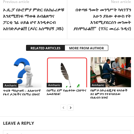
Previous article
Next article
ኦ.ዴ.ፓ በኦሮምያ ምድር በአክራሪዎቹ
በቀጣዩ ዓመት መንግሥት ካላገኘን
እንደሚሸነፍ ማወቁ ለብልጽግና
አሁን ያለው ቀውስ የት
ፓርቲ ገፊ ሀይል ሆኖ እንዲቀርብ
እንደሚያደርሰን መገመት
አስገድዶታል!!! (ዶ/ር አሰማህኝ ጋሹ)
ያስቸግራል!!!” (ፕ/ር መረራ ጉዲና)
RELATED ARTICLES
MORE FROM AUTHOR
Amharic
Amharic
Amharic
በዐማራ ደም የጨቀየው ርእዮትና
የፅምዶ ስትራቴጂያዊ ፍላጎቶች
ጥብቅ ማስታወሻ :- ለእውነተኛ
አመለካከቱ!
እና ፅምዶን የተቀላቀለው
የፋኖ ታጋዬችና የአማራ ህዝብ!
የአፋብን ክንፍ!
LEAVE A REPLY