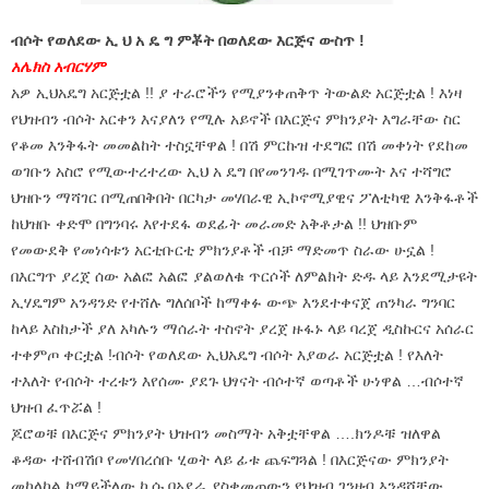
ብሶት የወለደው ኢ ህ አ ዴ ግ ምቾት በወለደው እርጅና ውስጥ !
አሌክስ አብርሃም
አዎ ኢህአዴግ አርጅቷል !! ያ ተራሮችን የሚያንቀጠቅጥ ትውልድ አርጅቷል ! እነዛ
የህዝብን ብሶት አርቀን እናያለን የሚሉ አይኖች በእርጅና ምክንያት እግራቸው ስር
የቆመ እንቅፋት መመልከት ተስኗቸዋል ! በሽ ምርኩዝ ተደግፎ በሽ መቀነት የደከመ
ወገቡን አስሮ የሚውተረተረው ኢህ አ ዴግ በየመንገዱ በሚገጥሙት እና ተሻግሮ
ህዝቡን ማሻገር በሚጠበቅበት በርካታ መሃበራዊ ኢኮኖሚያዊና ፖለቲካዊ እንቅፋቶች
ከህዝቡ ቀድሞ በግንባሩ እየተደፋ ወደፊት መራመድ አቅቶታል !! ህዝቡም
የመውደቅ የመነሳቱን አርቲቡርቲ ምክንያቶች ብቻ ማድመጥ ስራው ሁኗል !
በእርግጥ ያረጀ ሰው አልፎ አልፎ ያልወለቁ ጥርሶች ለምልክት ድዱ ላይ እንደሚታዩት
ኢሃዴግም አንዳንድ የተሸሉ ግለሰቦች ከማቀፉ ውጭ እንደተቀናጀ ጠንካራ ግንባር
ከላይ እስከታች ያለ አካሉን ማሰራት ተስኖት ያረጀ ዙፋኑ ላይ ባረጀ ዲስኩርና አሰራር
ተቀምጦ ቀርቷል !ብሶት የወለደው ኢህአዴግ ብሶት እያወራ አርጅቷል ! የእለት
ተእለት የብሶት ተረቱን እየሰሙ ያደጉ ህፃናት ብሶተኛ ወጣቶች ሁነዋል …ብሶተኛ
ህዝብ ፈጥሯል !
ጆሮወቹ በእርጅና ምክንያት ህዝብን መስማት አቅቷቸዋል ….ክንዶቹ ዝለዋል
ቆዳው ተሸብሽቦ የመሃበረሰቡ ሂወት ላይ ፊቱ ጨፍግጓል ! በእርጅናው ምክንያት
መከላከል ከማይችለው ኪሱ በአደራ ያስቀመጠውን የህዝብ ገንዘብ እንዳሻቸው