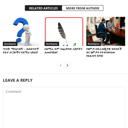
RELATED ARTICLES
MORE FROM AUTHOR
Amharic
Amharic
Amharic
በዐማራ ደም የጨቀየው ርእዮትና
የፅምዶ ስትራቴጂያዊ ፍላጎቶች
ጥብቅ ማስታወሻ :- ለእውነተኛ
አመለካከቱ!
እና ፅምዶን የተቀላቀለው
የፋኖ ታጋዬችና የአማራ ህዝብ!
የአፋብን ክንፍ!
LEAVE A REPLY