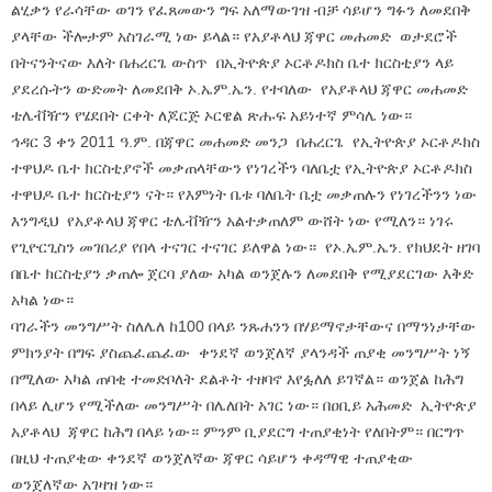
ልሂቃን የራሳቸው ወገን የፈጸመውን ግፍ አለማውገዝ ብቻ ሳይሆን ግፉን ለመደበቅ
ያላቸው ችሎታም አስገራሚ ነው ይላል። የአያቶላህ ጃዋር መሐመድ ወታደሮች
በትናንትናው እለት በሐረርጌ ውስጥ በኢትዮጵያ ኦርቶዶክስ ቤተ ክርስቲያን ላይ
ያደረሱትን ውድመት ለመደበቅ ኦ.ኤም.ኤን. የተባለው የአያቶላህ ጃዋር መሐመድ
ቴሌቭዥን የሄደበት ርቀት ለጆርጅ ኦርዌል ጽሑፍ አይነተኛ ምሳሌ ነው።
ኅዳር 3 ቀን 2011 ዓ.ም. በጃዋር መሐመድ መንጋ በሐረርጌ የኢትዮጵያ ኦርቶዶክስ
ተዋህዶ ቤተ ክርስቲያኖች መቃጠላቸውን የነገረችን ባለቤቷ የኢትዮጵያ ኦርቶዶክስ
ተዋህዶ ቤተ ክርስቲያን ናት። የእምነት ቤቱ ባለቤት ቤቷ መቃጠሉን የነገረችንን ነው
እንግዲህ የአያቶላህ ጃዋር ቴሌቭዥን አልተቃጠለም ውሸት ነው የሚለን። ነገሩ
የጊዮርጊስን መገበሪያ የበላ ተናገር ተናገር ይለዋል ነው። የኦ.ኤም.ኤን. የክህደት ዘገባ
በቤተ ክርስቲያን ቃጠሎ ጀርባ ያለው አካል ወንጀሉን ለመደበቅ የሚያደርገው እቅድ
አካል ነው።
ባገራችን መንግሥት ስለሌለ ከ100 በላይ ንጹሐንን በሃይማኖታቸውና በማንነታቸው
ምክንያት በግፍ ያስጨፈጨፈው ቀንደኛ ወንጀለኛ ያላንዳች ጠያቂ መንግሥት ነኝ
በሚለው አካል ጠባቂ ተመድቦለት ደልቶት ተዘባኖ እየፏለለ ይገኛል። ወንጀል ከሕግ
በላይ ሊሆን የሚችለው መንግሥት በሌለበት አገር ነው። በዐቢይ አሕመድ ኢትዮጵያ
አያቶላህ ጃዋር ከሕግ በላይ ነው። ምንም ቢያደርግ ተጠያቂነት የለበትም። በርግጥ
በዚህ ተጠያቂው ቀንደኛ ወንጀለኛው ጃዋር ሳይሆን ቀዳማዊ ተጠያቂው
ወንጀለኛው አገዛዝ ነው።