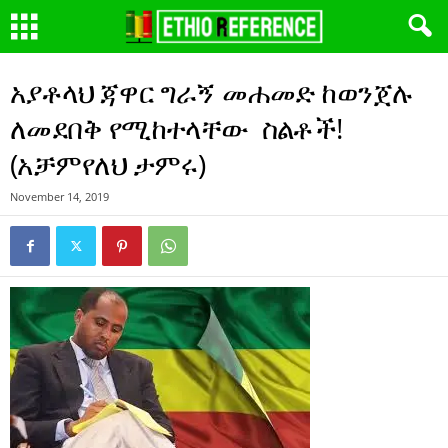
አያቶላህ ጃዋር ግራኝ መሐመድ ከወንጀሉ
ለመደበቅ የሚከተላቸው ስልቶች!
(አቻምየለህ ታምሩ)
November 14, 2019