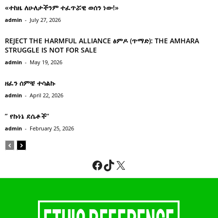
«ተከዜ ለሁለታችንም ተፈጥሯዊ ወሰን ነው!»
admin
-
July 27, 2026
REJECT THE HARMFUL ALLIANCE ፅምዶ (ጥማድ): THE AMHARA
STRUGGLE IS NOT FOR SALE
admin
-
May 19, 2026
ዘፈን ሰምቼ ተሳልኩ
admin
-
April 22, 2026
” የኩነኔ ደሴቶች’’
admin
-
February 25, 2026
Facebook
TikTok
X