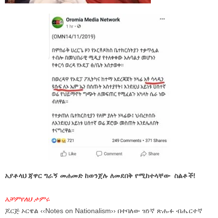
አያቶላህ ጃዋር ግራኝ መሐመድ ከወንጀሉ ለመደበቅ የሚከተላቸው ስልቶች!
አቻምየለህ ታምሩ
ጆርጅ ኦርዌል ‹‹Notes on Nationalism›› በተባለው ዝነኛ ጽሑፉ ብሔርተኛ