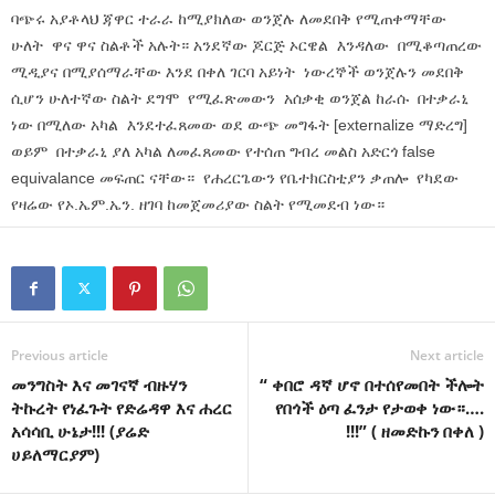
ባጭሩ አያቶላህ ጃዋር ተራራ ከሚያክለው ወንጀሉ ለመደበቅ የሚጠቀማቸው
ሁለት ዋና ዋና ስልቶች አሉት። አንደኛው ጆርጅ ኦርዌል እንዳለው በሚቆጣጠረው
ሚዲያና በሚያሰማራቸው እንደ በቀለ ገርባ አይነት ነውረኞች ወንጀሉን መደበቅ
ሲሆን ሁለተኛው ስልት ደግሞ የሚፈጽመውን አሰቃቂ ወንጀል ከራሱ በተቃራኒ
ነው በሚለው አካል እንደተፈጸመው ወደ ውጭ መግፋት [externalize ማድረግ]
ወይም በተቃራኒ ያለ አካል ለመፈጸመው የተሰጠ ግብረ መልስ አድርጎ false
equivalance መፍጠር ናቸው። የሐረርጌውን የቤተክርስቲያን ቃጠሎ የካደው
የዛሬው የኦ.ኤም.ኤን. ዘገባ ከመጀመሪያው ስልት የሚመደብ ነው።
Previous article
Next article
መንግስት እና መገናኛ ብዙሃን
“ ቀበሮ ዳኛ ሆኖ በተሰየመበት ችሎት
ትኩረት የነፈጉት የድሬዳዋ እና ሐረር
የበጎች ዕጣ ፈንታ የታወቀ ነው።….
አሳሳቢ ሁኔታ!!! (ያሬድ
!!!” ( ዘመድኩን በቀለ )
ሀይለማርያም)