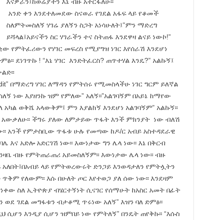
እናዎራን፤ከወሬያችን እኔ ብዙ አተርፋለሁ፡፡
አንድ ቀን እንደተለመደው ስናወራ የገደል አፋፍ ላይ የቆመች
ስለምትመስለኝ ሃገሬ ያለኝን ስጋት አነሳሁለት፤”ምን ማድረግ
ይሻላል፤አይናችን ስር ሃገራችን ተና ስትጠፋ እንደዋዛ ልናይ ነውኮ!”
ቂው የምትፈሪውን የሃገር መፍረስ የሚያግዝ ነገር እየሰራሽ እንደሆነ
፡፡ ደነገጥኩ ! “እኔ ሃገር እንድትፈርስ? ጠጥተሃል እንዴ?” አልኩኝ፤
ልድ፡፡
dit” በማድረግ ሃገር ለማዳን የምትሰሩ የሚመስላችሁ ነገር ግርም ይለኛል
ለኝ ነው እያዘንኩ ዝም የምለው” አለኝ፡፡”አልገባኝም በአይኔ ከማየው
 አካል ወቅሼ አላውቅም፤ ምን እያልከኝ እንደሆነ አልገባኝም” አልኩኝ፡፡
 አውቃለሁ፡፡ ችግሩ ያለው ለምታይው ጥፋት እንች ምክንያት ነው ብለሽ
፡፡ አንች የምታስቢው ጥፋቱ ሁሉ የመጣው ከዶ/ር አብይ አስተዳደራዊ
እና አድሎ አድርገሽ ነው፡፡ እውነታው ግን ሌላ ነው፡፡ እኔ በቅርብ
ንዛቤ ብዙ የምትጠራጠሪ አይመስለኝም፡፡ እውነታው ሌላ ነው፡፡ ብዙ
ፍ አለበት፤በአብይ ላይ የምትወረውሩት ድንጋይ እንወዳታለን የምትሏትን
ጥቅም የለውም፡፡ እሱ በሁለት ጦር እየተወጋ ያለ ሰው ነው፡፡ እንደዛም
ናነቀው ስለ ኢትዮጵያ ብሄርተኝነት ሲናገር የሰማሁት ከአስር አመት በፊት
ን ወደ ገደል መግፋቱን ብታቆሚ ጥሩነው አለኝ” እዝን ባለ ድምፅ፡፡
ህ ሲሆን እንዲያ ሲሆን ዝምበይ ነው የምትለኝ” በንዴት ጠየቅኩ፡፡ “እሱስ