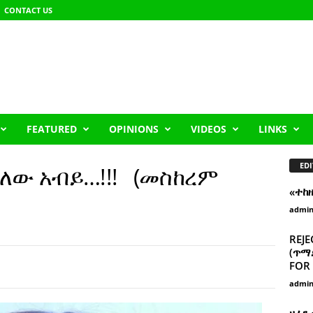
CONTACT US
FEATURED
OPINIONS
VIDEOS
LINKS
EDI
ያለው አብይ…!!! (መስከረም
«ተከ
admi
REJE
(ጥማድ
FOR 
admi
ዘፈን