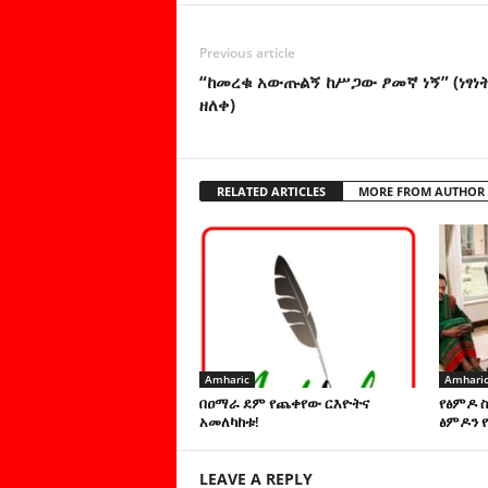
Previous article
“ከመረቁ አውጡልኝ ከሥጋው ፆመኛ ነኝ” (ነፃነ
ዘለቀ)
RELATED ARTICLES
MORE FROM AUTHOR
Amharic
Amhari
በዐማራ ደም የጨቀየው ርእዮትና
የፅምዶ 
አመለካከቱ!
ፅምዶን የ
LEAVE A REPLY