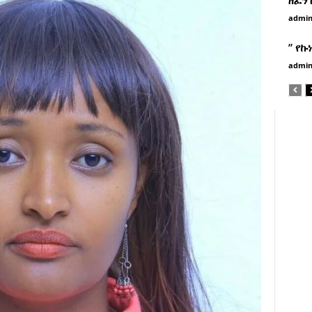
admi
” የኩ
admi