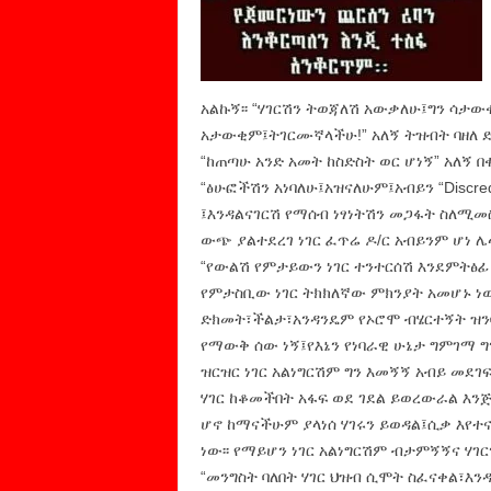
አልኩኝ፡፡ “ሃገርሽን ትወጃለሽ አውቃለሁ፤ግን ሳታው
አታውቂም፤ትገርሙኛላችሁ!” አለኝ ትዝብት ባዘለ ድምፅ
“ከጠጣሁ አንድ አመት ከስድስት ወር ሆነኝ” አለኝ በቀ
“ፅሁፎችሽን አነባለሁ፤አዝናለሁም፤አብይን “Discre
፤እንዳልናገርሽ የማሰብ ነፃነትሽን መጋፋት ስለሚመስ
ውጭ ያልተደረገ ነገር ፈጥሬ ዶ/ር አብይንም ሆነ ሌላ
“የውልሽ የምታይውን ነገር ተንተርሰሽ እንደምትፅፊ
የምታስቢው ነገር ትክክለኛው ምክንያት አመሆኑ ነው
ድክመት፣ችልታ፣አንዳንዴም የኦሮሞ ብሄርተኝት ዝንባሌ 
የማውቅ ሰው ነኝ፤የእኔን የነባራዊ ሁኔታ ግምገማ ግ
ዝርዝር ነገር አልነግርሽም ግን እመኝኝ አብይ መደገ
ሃገር ከቆመችበት አፋፍ ወደ ገደል ይወረውራል እንጅ 
ሆኖ ከማናችሁም ያላነሰ ሃገሩን ይወዳል፤ሲቃ እየተ
ነው፡፡ የማይሆን ነገር አልነግርሽም ብታምኝኝና ሃገር
“መንግስት ባለበት ሃገር ህዝብ ሲሞት ስፈናቀል፣እንዲ