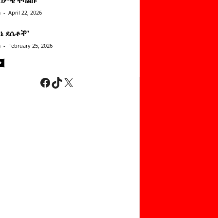
n
-
April 22, 2026
ነኔ ደሴቶች’’
n
-
February 25, 2026
Facebook
TikTok
X