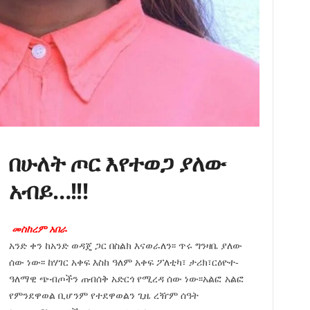
በሁለት ጦር እየተወጋ ያለው
አብይ…!!!
መስከረም አበራ
አንድ ቀን ከአንድ ወዳጄ ጋር በስልክ እናወራለን፡፡ ጥሩ ግንዛቤ ያለው
ሰው ነው፡፡ ከሃገር አቀፍ እስከ ዓለም አቀፍ ፖለቲካ፣ ታሪክ፣ርዕዮተ-
ዓለማዊ ጭብጦችን ጠብሰቅ አድርጎ የሚረዳ ሰው ነው፡፡አልፎ አልፎ
የምንደዋወል ቢሆንም የተደዋወልን ጊዜ ረዥም ሰዓት