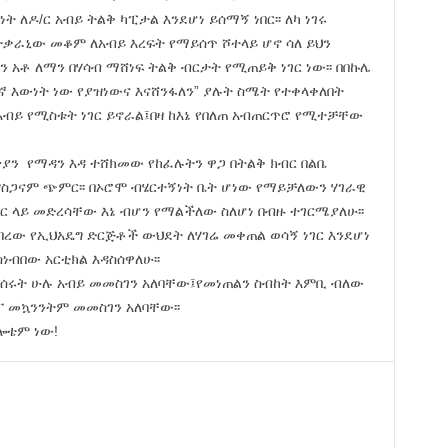
 ለዶ/ር አብይ ትልቅ ካፒታል እንደሆነ ይሰማኝ ነበር፡፡ ለካ ነገሩ
ተቃራኒው መቆም ለአብይ እረፍት የማይሰጥ ሾተላይ ሆኖ ሳለ ይህን
 አቶ ለማን በሃሳብ ማሸነፍ ትልቅ ብርታት የሚጠይቅ ነገር ነው፡፡ በበኩሌ
ኛ እውነት ነው የያዝነውና እናሸንፋለን” ያሉት ስሜት የተቀላቀለበት
አብይ የሚስቱት ነገር ይኖራል፤በዛ ከእኔ የበለጠ አብጠርጥሮ የሚተቻቸው
ያን የማዳን እዳ ተሸክመው የከፈሉትን ዋጋ በትልቅ ክብር በልቤ
፤ምስጋናም ጭምር፡፡ በኦሮሞ ብሄርተኝነት ቤት ሆነው የማይቻለውን ሃገራዊ
 ላይ መድረሳቸው እኔ ብሆን የማልችለው ስለሆነ በብዙ ተገርሜያለሁ፡፡
በረው የኢህአዴግ ድርጅቶች ውህደት ለሃገሬ መቀጠል ወሳኝ ነገር እንደሆነ
ነብበው አርቲክል እዳስሰዋለሁ፡፡
ሰሩት ሁሉ አብይ መመስገን አለባቸው፤የመነጠልን ስብከት እምቢ ብለው
ፓ መኳንንትም መመስገን አለባቸው፡፡
ሎቴም ነው!