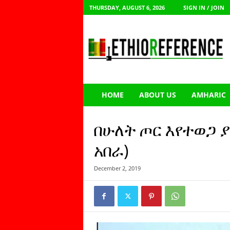
THURSDAY, AUGUST 6, 2026
SIGN IN / JOIN
E
t
h
i
o
R
e
HOME
ABOUT US
AMHARIC
f
e
r
በሁለት ጦር እየተወጋ 
e
n
አበራ)
c
e
December 2, 2019