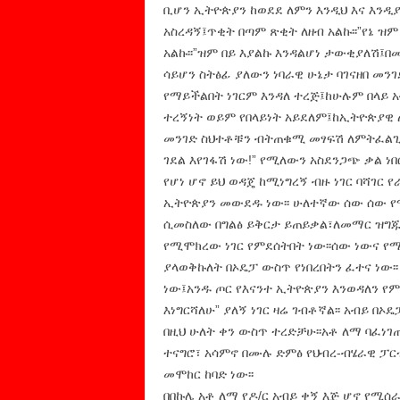
ቢሆን ኢትዮጵያን ከወደደ ለምን እንዲህ እና እንዲያ
አስረዳኝ፤ጥቂት በጣም ጽቂት ለዘብ አልኩ፡፡”የኔ ዝም
አልኩ፡፡”ዝም በይ እያልኩ እንዳልሆነ ታውቂያለሽ፤በ
ሳይሆን ስትፅፊ ያለውን ነባራዊ ሁኔታ ባገናዘበ መንገ
የማይችልበት ነገርም እንዳለ ተረጅ፤ከሁሉም በላይ
ተረኝነት ወይም የበላይነት አይደለም፤ከኢትዮጵያዊ
መንገድ ስህተቶቹን ብትጠቁሚ መፃፍሽ ለምትፈልጊው
ገደል እየገፋሽ ነው!” የሚለውን አስደንጋጭ ቃል ነበር
የሆነ ሆኖ ይህ ወዳጄ ከሚነግረኝ ብዙ ነገር ባሻገር የ
ኢትዮጵያን መውደዱ ነው፡፡ ሁለተኛው ሰው ሰው የ
ሲመስለው በግልፅ ይቅርታ ይጠይቃል፣ለመማር ዝግጁ 
የሚሞክረው ነገር የምደሰትበት ነው፡፡ሰው ነውና የ
ያላወቅኩለት በኦዴፓ ውስጥ የነበረበትን ፈተና ነው፡፡
ነው፤አንዱ ጦር የእናንተ ኢትዮጵያን እንወዳለን የ
እነግርሻለሁ” ያለኝ ነገር ዛሬ ገብቶኛል፡፡ አብይ በኦ
በዚህ ሁለት ቀን ውስጥ ተረድቻሁ፡፡አቶ ለማ ባፈነ
ተናግሮ፣ አሳምኖ በሙሉ ድምፅ የህብረ-ብሄራዊ ፓርቲ
መሞከር ከባድ ነው፡፡
በበኩሌ አቶ ለማ የዶ/ር አብይ ቀኝ እጅ ሆኖ የሚሰራ