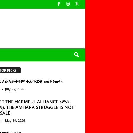
TOR PICKS
ዜ ለሁለታችንም ተፈጥሯዊ ወሰን ነው!»
n
-
July 27, 2026
CT THE HARMFUL ALLIANCE ፅምዶ
): THE AMHARA STRUGGLE IS NOT
SALE
n
-
May 19, 2026
 ሰምቼ ተሳልኩ