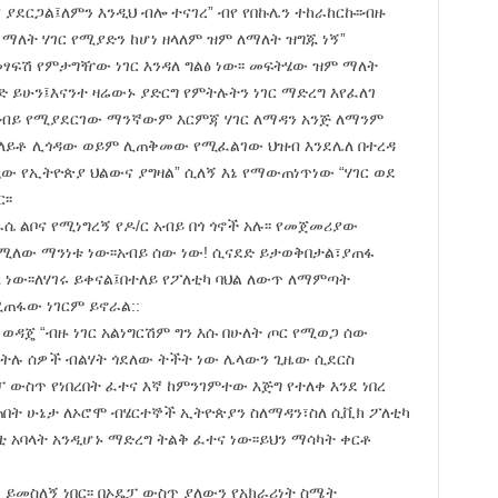
 ያደርጋል፤ለምን እንዲህ ብሎ ተናገረ” ብየ የበኩሌን ተከራከርኩ፡፡ብዙ
 ማለት ሃገር የሚያድን ከሆነ ዘላለም ዝም ለማለት ዝግጁ ነኝ”
መፃፍሽ የምታግዥው ነገር እንዳለ ግልፅ ነው፡፡ መፍትሄው ዝም ማለት
ድ ይሁን፤እናንተ ዛሬውኑ ያድርግ የምትሉትን ነገር ማድረግ እየፈለገ
 አብይ የሚያደርገው ማንኛውም እርምጃ ሃገር ለማዳን አንጅ ለማንም
 ለይቶ ሊጎዳው ወይም ሊጠቅመው የሚፈልገው ህዝብ እንደሌለ በተረዳ
 የኢትዮጵያ ህልውና ያግዛል” ሲለኝ እኔ የማውጠነጥነው “ሃገር ወደ
፡፡
ራሴ ልቦና የሚነግረኝ የዶ/ር አብይ በጎ ጎኖች አሉ፡፡ የመጀመሪያው
ሚለው ማንነቱ ነው፡፡አብይ ሰው ነው! ሲናደድ ይታወቅበታል፣ያጠፋ
ነው፡፡ለሃገሩ ይቀናል፤በተለይ የፖለቲካ ባህል ለውጥ ለማምጣት
ሚጠፋው ነገርም ይኖራል::
 ወዳጄ “ብዙ ነገር አልነግርሽም ግን እሱ በሁለት ጦር የሚወጋ ሰው
ምትሉ ሰዎች ብልሃት ጎደለው ትችት ነው ሌላውን ጊዜው ሲደርስ
ዴፓ ውስጥ የነበረበት ፈተና እኛ ከምንገምተው እጅግ የተለቀ እንደ ነበረ
ገጠበት ሁኔታ ለኦሮሞ ብሄርተኞች ኢትዮጵያን ስለማዳን፣ስለ ሲቪክ ፖለቲካ
 አባላት አንዲሆኑ ማድረግ ትልቅ ፈተና ነው፡፡ይህን ማሳካት ቀርቶ
 ይመስለኝ ነበር፡፡ በኦዴፓ ውስጥ ያለውን የአክራሪነት ስሜት