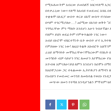
የሚፋለሙትም አብረው ይመስለኝ ነበር፡፡የለማ አጋርነት
በተቃራኒው ነው፡፡ የለማ ከአብይ የመደመር እሳቤ በ
ተቋቁሞ በኦዴፓ ውስጥ ቀርቶ በእኛ ውስጥ የነገሰውን
በጣም ተገርሜያለሁ….! ጠ/ሚው በአንድ ወቅት “እ
ንግግራቸው ምን ማለት እንደሆነ አሁን ገብቶኛል፡፡ 
የለም፡፡ ይህን ወደፊትም የምቀጥልበት ነገር ነው፡፡
አብይ በኦሮሞ ብሄርተኝነት ቤት ውስጥ ሆኖ ኢትዮጵ
የምይዘው ነገር ነው! ለዚህ ትልቅ አክብሮት አለኝ
ራዕይ ለማሳካት መሞከራቸው፤ሞክረውም የስኬት በር
መንግስት ብቻ ሳይሆን ሃገር ለመሆን እየሞከረው የነ
አጥብቄ አምናለሁ፤ይህ ለምን እንደሆነ ከሰሞኑ በማስ
ከአስቸጋሪው ጋር ተፋልመው ኢትዮጵያን ለማዳን ለ
የአብይን የመደመር መንገድ ለመከተል የወሰኑ የኦዴ
መጭው ዘመን የተሻለ እንዲሆንልን ምኞቴም፣ፀ