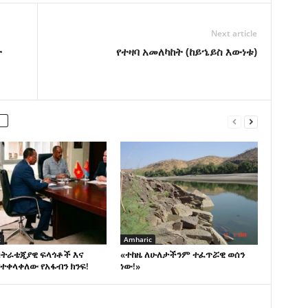
Next article
ት
የተዛባ አመለካከት (ከይኄይስ እውነቱ)
c
Amharic
ስትራቴጂያዊ ፍላጎቶች እና
«ተከዜ ለሁለታችንም ተፈጥሯዊ ወሰን
ተቀላቀለው የአፋብን ክንፍ!
ነው!»