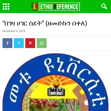
“በገዛ ሀገር ስደት” (ዘመድኩን በቀለ)
December 4, 2019