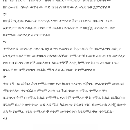
የዐማራ ነገድ ተማሪዎችም ዝናብና ብርድ፣ ውርጭም እየተፈራረቁባቸው
ከከረሙበት ስፍራ ወጥተው ወደ የቤተሰቦቻቸው ለመሄድ ጉዞ ጀምረዋል።
ሂ•
ከዩኒቨርሲቲው የወጡት የዐማራ ነገድ ተማሪዎችም በቡድን፣ በቡድን ሆነው
ዕቃዎቻቸውን ሸክፈው በስደተኛ መልክ በእግራቸውና በባጃጅ ተሳፍረው ወደ
ከተማው መነሃሪያ አምርተዋል።
•ሃ
ተማሪዎቹ መነሃሪያ ከደረሱ በኋላ ግን የመንገድ ትራንስፖርት ባለሥልጣን መኪና
እንዳያቀርብላቸው መታዘዙን ስለገለጸላቸው ተማሪዎቹ በመቱ አውቶቡስ መነሃሪያ
የደቡብ ሱዳን ስደተኛ መስለው፣ ለስደተኞች እንኳ ከሚሰጥ ክብር አንሰው በገዛ
ሀገራቸው በሚያሳዝን መልኩ ሜዳ ላይ ፈስሰው ተቀምጠዋል።
ሄ•
ቄሮ ነኝ ባዩ አሸባሪ ሕግ የማይገዛው የኦህዴድ፣ የኦነግና የጃዋር ሠራዊትም መመሪያ
ማስተላለፉ ተነግሯል። ምንም እንኳ ዩኒቨርሲቲው የዐማራ ተማሪዎችን
ቢያሰናብትም በዐማራ ክልል የሚማሩ የኦሮሞ ተማሪዎች ከዐማራ ክልል ዩኒቨርሲቲ
በግድም ቢሆን ወጥተው ወደ ኦሮሚያ ካልመጡ የፈለገ ነገር ይመጣታል እንጂ በመቱ
ያሉት የዐማራ ነገድ ተማሪዎች የትም መንቀሳቀስ እንደማይችሉ ተነግሯል።
•ህ