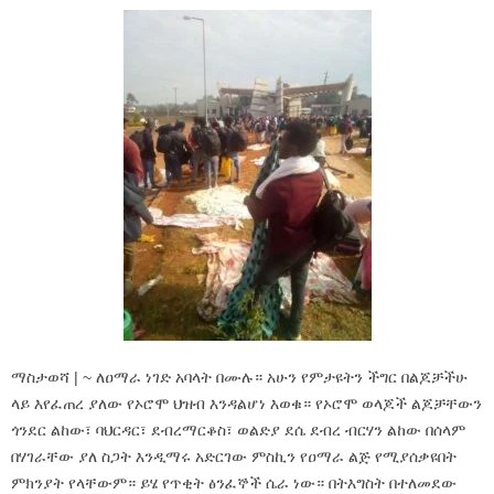
ማስታወሻ | ~ ለዐማራ ነገድ አባላት በሙሉ። አሁን የምታዩትን ችግር በልጆቻችሁ
ላይ እየፈጠረ ያለው የኦሮሞ ህዝብ እንዳልሆነ እወቁ። የኦሮሞ ወላጆች ልጆቻቸውን
ጎንደር ልከው፣ ባህርዳር፣ ደብረማርቆስ፣ ወልድያ ደሴ ደብረ ብርሃን ልከው በሰላም
በሃገራቸው ያለ ስጋት እንዲማሩ አድርገው ምስኪን የዐማራ ልጅ የሚያሰቃዩበት
ምክንያት የላቸውም። ይሄ የጥቂት ፅንፈኞች ሴራ ነው። በትእግስት በተለመደው