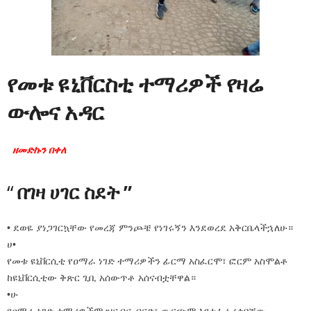
የመቱ ዩኒቨርስቲ ተማሪዎች የዛሬ
ውሎና አዳር
ዘመድኩን በቀለ
“
በገዛ ሀገር ስደት ”
• ደወዬ ያነጋገርኳቸው የመረጃ ምንጮቼ የነገሩኝን እንደወረደ አቅርቤላችኋለሁ።
ሀ•
የመቱ ዩኒቨርሲቲ የዐማራ ነገድ ተማሪዎችን ፊርማ አስፈርሞ፣ ፎርም አስሞልቶ
ከዩኒቨርሲቲው ቅጽር ጊቢ አሰውጥቶ አሰናብቷቸዋል።
•ሁ