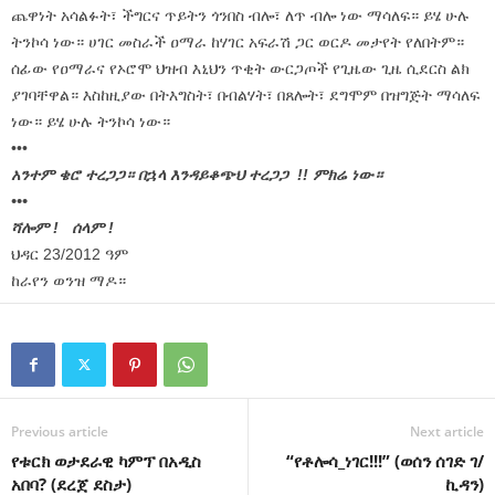
ጨዋነት አሳልፉት፣ ችግርና ጥይትን ጎንበስ ብሎ፣ ለጥ ብሎ ነው ማሳለፍ። ይሄ ሁሉ
ትንኮሳ ነው። ሀገር መስራች ዐማራ ከሃገር አፍራሽ ጋር ወርዶ መታየት የለበትም።
ሰፊው የዐማራና የኦሮሞ ህዝብ እኒህን ጥቂት ውርጋጦች የጊዜው ጊዜ ሲደርስ ልክ
ያገባቸዋል። እስከዚያው በትእግስት፣ በብልሃት፣ በጸሎት፣ ደግሞም በዝግጅት ማሳለፍ
ነው። ይሄ ሁሉ ትንኮሳ ነው።
•••
አንተም ቄሮ ተረጋጋ። በኋላ እንዳይቆጭህ ተረጋጋ !! ምክሬ ነው።
•••
ሻሎም ! ሰላም !
ህዳር 23/2012 ዓም
ከራየን ወንዝ ማዶ።
Previous article
Next article
የቱርክ ወታደራዊ ካምፕ በአዲስ
“የቶሎሳ_ነገር!!!” (ወሰን ሰገድ ገ/
አበባ? (ደረጀ ደስታ)
ኪዳን)