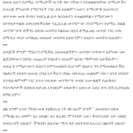
በመቱ አሁን የዐማራ ተማሪዎች ጭንቅ ላይ ናቸው። የደወልኩላቸው ተማሪዎችና
የመረጃ ምንጮቼ የሚነግሩኝ ነገር ደስ አይልም። አሁን ተማሪዎቹ ከመነሃሪያ
ወጥተው መቱ ቅዱስ ገብርኤል ቤተ ክርስቲያን ተጠልለዋል። የሚሆነውን
እየተከታተልኩ አቀርብላችኋለሁ የፌደራል መንግሥቱ፣ የኦሮሚያና የዐማራ ክልል
መንግሥታት ለችግሩ በቶሎ መፍትሄ ካልሰጡ በኋላ ለሚፈጠር መጥፎ ነገር ሁሉ
በሚዲያ ቀርቦ መግለጨ መስጠት መፍትሄ አይሆንም። ከአሁኑ መፍትሄ ስጡበት።
•••
ወላጆች ምንም ማድረግ የሚችሉ አይመስለኝም። መንግሥታቸውን አምነው ነው
ልጆቻቸውን ከሃገር መጨረሻ የላኩት። እነሱም ሄደው ማምጣት አይችሉም።
ወደፊት የሚሆነውን አብረን የምንመለከት ቢሆንም ለአሁኑ ግን የሚመለከታችሁ
ባለድርሻ አካላት በሙሉ ኃላፊነታችሁን በጊዜ ብትወጡ መልካም ነው። እንደ ዘንድሮ
እንዲህ ለምንም ነገር ደንታ የሌለው መንግሥት ተብዬ አሙቁልኝ የጨቅላና
የፍንዳታዎች ስብስብ በታሪክ አንብቤም አላውቅ። አውርቶ አደር ሁላ ቲሽ ሲያስጠሉ
በማርያም።
•••
በል ደግሞ አንተ ማነህ መቱ ዩኒቨርሲቲ ነኝ ባዩ ዛሬም ደግሞ “ ዘመድኩን በቀለ
የሚባል ፀረ ሰላም፣ ፀረ ሰብል፣ ፀረ ፀራፀር ምንጥስዮ ነው፣ ቅብጥርስዮ ነው ብለህ
ወብራብኝ አሉህ።” ችግርህን እዚያው ሜዳ ላይ አስጥተህ እሪሪሪሪ በልብኝ አሉህ።
•••