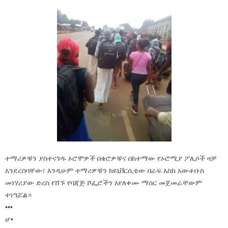
ተማሪዎቹን ያስተናገዱ ኦሮሞዎች በቄሮዎቹና በከተማው የኦሮሚያ ፖሊሶች ዛቻ
እንደረሰባቸው፣ እንዲሁም ተማሪዎቹን ከዩኒቨርሲቲው በራፍ እስከ አውቶቡስ
መነሃሪያው ድረስ የሸኙ የባጃጅ ሾፌሮችን እየለቀሙ ማሰር መጀመራቸውም
ተነግሯል።
•••
ሆ•