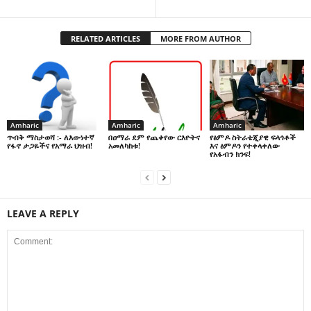
RELATED ARTICLES
MORE FROM AUTHOR
Amharic
Amharic
Amharic
በዐማራ ደም የጨቀየው ርእዮትና
የፅምዶ ስትራቴጂያዊ ፍላጎቶች
ጥብቅ ማስታወሻ :- ለእውነተኛ
አመለካከቱ!
እና ፅምዶን የተቀላቀለው
የፋኖ ታጋዬችና የአማራ ህዝብ!
የአፋብን ክንፍ!
LEAVE A REPLY