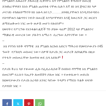
የምኒልክን አዉሬነት ያለመረጃ ሲቀባጥሩ እኛ የምኒልክን ቅዱስነት በመረጃ
እንዘክራቸዋለን እነሱ ምኒልክ ጨፍላቂ ናቸዉ ሲሉን እኛ ለነ አባ ጅፍር፣ለነ ካዎ
ጦና፣ለነ ተክለሀይማኖት፣ለነ አሉላ አባ ነጋ………አካባቢያቸዉን እንዲያስተዳድሩ
የሰጣቸዉን ስልጣንና ነፃነት በመረጃ እንግታቸዋለን እንጂ ከወረዱት ጋር ወርደን
ለማይጠቅመን ነገር ሙት ወቃሽ መሆን የለብንም።
ህወሃትና የሥርዓቱ የአንቀልባ ልጆች ግን ይሄው ዛሬም 2012 ላይ ምኒልክንና
ማህበራዊ መሠረቱ ነው ያሉትን አማራን ሲረግሙ እያየናቸው ነው ።
–
አፄ ዮሃንስ ፃድቅ ዳግማዊ አፄ ምኒልክ እርኩስ አድርጎ ማቅረብ የህወሃታውያኑ የ45
ዓመት የፖለቲካ መስመር ነው። ሰዎቹ ከታሪክ ጋር መታረቅ እስካልቻሉ በዚሁ
የጥፋት መስመራቸው ከመጓዝ ወደ ኋላ አይሉም
–
የታሪክ ቅራኔ ላይ የቆመው ፌኩ የፌዴራሊስቶች ስብስብ ዳግማዊ አፄ ምኒልክን
በመርገም የራሱን ሃጢያት ለመሸሽግ ያለመ ነበር ። የመቀሌውን መድረክ
ከህወሃታውያኑ የታሪክ አረዳድ አንፃር ካየነው ጥላቻን የማደስ ጥልቅ ፍላጎት
የታየበት ነበር ።