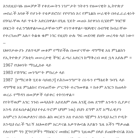
እንደዚህ ባሉ ዘመቻዎች የቀደሙትን ነገሥታት ገትተን የዘመናዊት ኢትዮጵያ
መስራች አባቶች የሆኑት የቴዎድሮስ፣ የዮሃንስ እና የምኒልክ ሠራዊት በተፈራራቂነት
በገባራቸዉ ላይ ጥፋት አድርሰዋል፡፡ በጊዜ ሂደት መጠኑ እየቀነሰ ቢሄድም ገባሮቹ
በባርነት ተፈንግለዋል፡፡መሬታቸውንም ተነጥቀዋል፡፡ ባህላዊና ሰብዓዊ ክብራቸው
የተረገጡም አሉ፡፡ ትልቁ ቁም ነገር የዚህን ሁሉ ግፍ መደባዊ ይዘት መረዳቱ ላይ ነው፡፡
–
ህወሃታውያኑ ያለጥላቻ መቆም የማይችሉ በመሆናቸው ዳግማዊ አፄ ምኒልክን
የኢትዮጵያ ፖለቲካ መሠረታዊ ችግር ፈጣሪ አድርጎ ከማቅረብ ወደ ኋላ አይሉም ።
1967 የህወሃት ማኒፌስቶ ላይ
1983 የሽግግር መንግሥት ምስረታ ላይ
1987 [የማርቀቅ ሂደቱ ሳይዘነጋ] የሕገመንግሥት ሰነዱን የማፅደቅ ጉባዔ ላይ
ዳግማዊ አፄ ምኒልክና የነፍጠኛው ሥርዓት ተረግመዋል ። ከቶም አገርን ከጠላት
ወረራ የማዳን ዘመቻዎች ሳይቀር ተኮንነዋል።
የየትኛዉም አገር ንጉስ መላእክት አይደለም ሰዉ እንጂ ሰዉ ደግሞ አንዱን ሲያቃና
አንዱ ይደፋበታል(ይህ የተፈጥሮም ህግም ነዉ) ይህን ደግሞ እኛ አማራዊያን
አሳምረን እናዉቃለንና በነሱ ልክ ወርደን አፄ ዮሐንስ ጎጃምን እንዲህ አረገ ዮዲት
እንዲህ ሰራች ግራኝ አህመድም አርዶናል አቃጥሎናል እያልን ጌዜ አችን ማቃጠል
የለብንም ግን ጀግኖቻችን ማክበርና መዘከር ከምን ጊዜዉም በላይ ይጠበቅብናል እነሱ