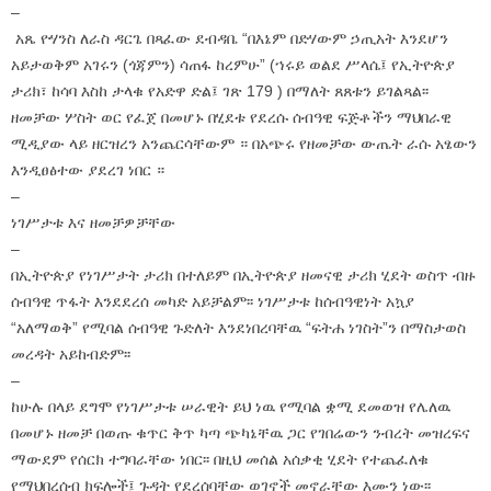
–
አጼ ዮሃንስ ለራስ ዳርጌ በጻፈው ደብዳቤ “በእኔም በድሃውም ኃጢአት እንደሆን
አይታወቅም አገሩን (ጎጃምን) ሳጠፋ ከረምሁ” (ኀሩይ ወልደ ሥላሴ፤ የኢትዮጵያ
ታሪክ፣ ከሳባ እስከ ታላቁ የአድዋ ድል፤ ገጽ 179 ) በማለት ጸጸቱን ይገልጻል፡፡
ዘመቻው ሦስት ወር የፈጀ በመሆኑ በሂደቱ የደረሱ ሰብዓዊ ፍጅቶችን ማህበራዊ
ሚዲያው ላይ ዘርዝረን አንጨርሳቸውም ። በአጭሩ የዘመቻው ውጤት ራሱ አፄውን
እንዲፀፅተው ያደረገ ነበር ።
–
ነገሥታቱ እና ዘመቻዎቻቸው
–
በኢትዮጵያ የነገሥታት ታሪክ በተለይም በኢትዮጵያ ዘመናዊ ታሪክ ሂደት ወስጥ ብዙ
ሰብዓዊ ጥፋት እንደደረሰ መካድ አይቻልም፡፡ ነገሥታቱ ከሰብዓዊነት አኳያ
“አለማወቅ” የሚባል ሰብዓዊ ጉድለት እንደነበረባቸዉ “ፍትሐ ነገስት”ን በማስታወስ
መረዳት አይከብድም፡፡
–
ከሁሉ በላይ ደግሞ የነገሥታቱ ሠራዊት ይህ ነዉ የሚባል ቋሚ ደመወዝ የሌለዉ
በመሆኑ ዘመቻ በወጡ ቁጥር ቅጥ ካጣ ጭካኔቸዉ ጋር የገበሬውን ንብረት መዝረፍና
ማውደም የሰርክ ተግባራቸው ነበር፡፡ በዚህ መሰል አሰቃቂ ሂደት የተጨፈለቁ
የማህበረሰብ ክፍሎች፤ ጉዳት የደረሰባቸው ወገኖች መኖራቸው እሙን ነው፡፡