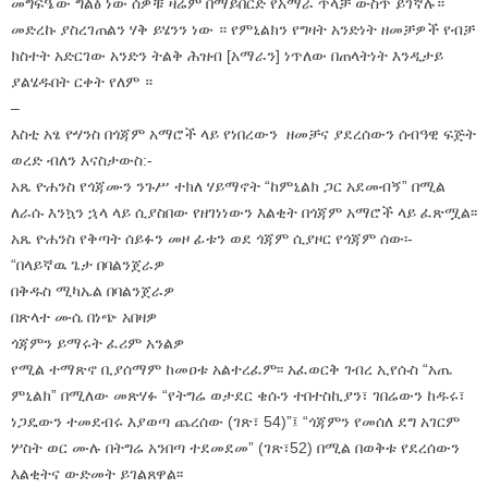
መግፍዔው ግልፅ ነው ሰዎቹ ዛሬም በማይበርድ የአማራ ጥላቻ ውስጥ ይገኛሉ።
መድረኩ ያስረገጠልን ሃቅ ይሄንን ነው ። የምኒልክን የግዛት አንድነት ዘመቻዎች የብቻ
ክስተት አድርገው አንድን ትልቅ ሕዝብ [አማራን] ነጥለው በጠላትነት እንዲታይ
ያልሄዱበት ርቀት የለም ።
–
እስቲ አፄ ዮሃንስ በጎጃም አማሮች ላይ የነበረውን ዘመቻና ያደረሰውን ሰብዓዊ ፍጅት
ወረድ ብለን እናስታውስ:-
አጼ ዮሐንስ የጎጃሙን ንጉሥ ተክለ ሃይማኖት “ከምኒልክ ጋር አደመብኝ” በሚል
ለራሱ እንኳን ኋላ ላይ ሲያስበው የዘገነነውን እልቂት በጎጃም አማሮች ላይ ፈጽሟል፡፡
አጼ ዮሐንስ የቅጣት ሰይፉን መዞ ፊቱን ወደ ጎጃም ሲያዞር የጎጃም ሰው፡-
“በላይኛዉ ጌታ በባልንጀራዎ
በቅዱስ ሚካኤል በባልንጀራዎ
በጽላተ ሙሴ በነጭ አበዛዎ
ጎጃምን ይማሩት ፈሪም አንልዎ
የሚል ተማጽኖ ቢያሰማም ከመዐቱ አልተረፈም፡፡ አፈወርቅ ገብረ ኢየሱስ “አጤ
ምኒልክ” በሚለው መጽሃፉ “የትግሬ ወታደር ቄሱን ተበተስኪያን፣ ገበሬውን ከዱሩ፣
ነጋዴውን ተመደብሩ እያወጣ ጨረሰው (ገጽ፣ 54)”፤ “ጎጃምን የመሰለ ደግ አገርም
ሦስት ወር ሙሉ በትግሬ አንበጣ ተደመደመ” (ገጽ፣52) በሚል በወቅቱ የደረሰውን
እልቂትና ውድመት ይገልጸዋል፡፡