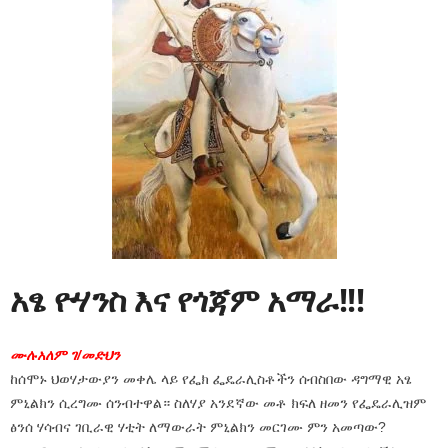
አፄ ዮሃንስ እና የጎጃም አማራ!!!
ሙሉአለም ገ/መድህን
ከሰሞኑ ህወሃታውያን መቀሌ ላይ የፌክ ፌዴራሊስቶችን ሰብስበው ዳግማዊ አፄ
ምኒልክን ሲረግሙ ሰንብተዋል። ስለሃያ አንደኛው መቶ ክፍለ ዘመን የፌዴራሊዝም
ፅንሰ ሃሳብና ገቢራዊ ሃቲት ለማውራት ምኒልክን መርገሙ ምን አመጣው?