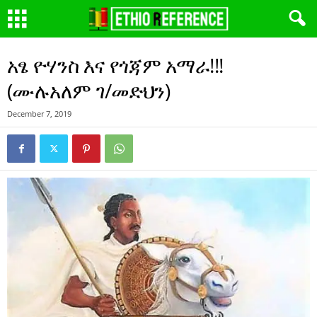
አፄ ዮሃንስ እና የጎጃም አማራ!!!
(ሙሉአለም ገ/መድህን)
December 7, 2019