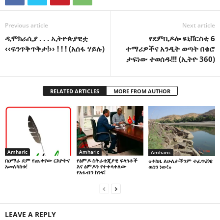
Previous article
Next article
ዲሞክራሲያ . . . ኢትዮጵያዊቷ
የደምቢዶሎ ዩኒቨርስቲ 6
‹‹ፍንጥቅጥቅታ!›› ! ! ! (አሰፋ ሃይሉ)
ተማሪዎችና አንዲት ወጣት በቄሮ
ታፍነው ተወሰዱ!!! (ኢትዮ 360)
RELATED ARTICLES
MORE FROM AUTHOR
Amharic
Amharic
Amharic
በዐማራ ደም የጨቀየው ርእዮትና
የፅምዶ ስትራቴጂያዊ ፍላጎቶች
«ተከዜ ለሁለታችንም ተፈጥሯዊ
አመለካከቱ!
እና ፅምዶን የተቀላቀለው
ወሰን ነው!»
የአፋብን ክንፍ!
LEAVE A REPLY