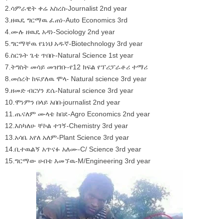
2.ሳምራዊት ቀሬ አስረስ-Journalist 2nd year
3.ዘዉዴ ግርማዉ ፈጠነ-Auto Economics 3rd
4.ሙሉ ዘዉዴ አዳነ-Sociology 2nd year
5.ግርማቸዉ የኔነህ አዱኛ-Biotechnology 3rd year
6.ስርጉት ጌቴ ጥበቡ-Natural Science 1st year
7.ትግስት መሳይ መዝገቡ-የ12 ክፍል የፕሪፓራቶሪ ተማሪ
8.መሰረት ከፍያለዉ ሞላ- Natural science 3rd year
9.ዘመድ ብርሃን ደሴ-Natural science 3rd year
10.ሞነምን በላይ አበበ-journalist 2nd year
11.ጤናለም ሙላቴ ከበደ-Agro Economics 2nd year
12.እስካለሁ ቸኮል ተገኝ-Chemistry 3rd year
13.አሳቤ አየለ አለም-Plant Science 3rd year
14.ቢተዉልኝ አጥናፉ አለሙ-C/ Science 3rd year
15.ግርማው ሀብቴ እመኘዉ-M/Engineering 3rd year