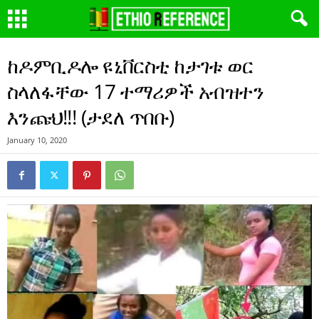
ከዶምቢዶሎ ዩኒቨርስቲ ከታገቱ ወር
ስላለፋቸው 17 ተማሪዎች አብዝተን
እንጩህ!!! (ታደለ ጥበቡ)
January 10, 2020