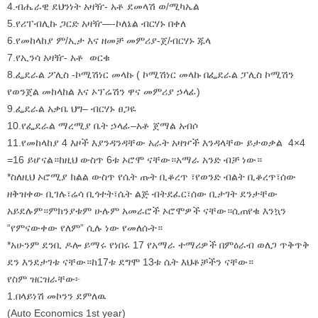
4.ብሔራዊ ደህንነት አዛዥ- አቶ ደመላሽ ወ/ሚካኤል
5.የሪፐብሊኩ ጋርድ አዛዥ—-ኮለኔል ብርሃኑ በቀለ
6.የመከላከያ ም/ኢታ እና ዘመቻ መምሪያ-ጀ/ብርሃኑ ጁላ
7.የኢንሳ አዛዥ- አቶ ወርቁ
8.ፌደራል ፖሊስ -ኮሚሽነር መላኩ ( ኮሚሽነር መላኩ በፌደራል ፓሊስ ኮሚሽን
የወንጀል መከላከል እና ኦፕሬሽን ዋና መምሪያ ኃላፊ)
9.ፌደራል አቃቤ ህግ– ብርሃኑ ፀጋዬ
10.የፌደራል ማረሚያ ቤት ኃላፊ–አቶ ጀማል አብሶ
11.የመከላከያ 4 እዞች እያንዳንዳቸው አራት አዛዦች እንዳላቸው ይታወቃል 4×4
=16 ይሆናል።ከዚህ ውስጥ 6ቱ ኦሮሞ ናቸው።አማራ አንድ ብቻ ነው።
*ስለዚህ ኦሮሚያ ክልል ውስጥ የሴት ጡት ቢቆረጥ ፣የወንድ ብልት ቢቆረጥ፣ሰው
ዘቅዝቀው ቢገሉ፣ሬሳ ቢጎተት፣ሴት ልጅ ብትደፈር፣ሰው ቢታገት ደንታቸው
አይደሉም።ምክንያቱም ሁሉም አመራሮች ኦሮሞዎች ናቸው።ሲጠየቁ እንኳን
“የምናውቀው የለም” ሲሉ ነው የመለሱት።
*አሁንም ደንቢ ዶሎ ይማሩ የነበሩ 17 የአማራ ተማሪዎች በምዕራብ ወለጋ ጥቅጥቅ
ደን እንደታገቱ ናቸው።ከ17ቱ ደግሞ 13ቱ ሴት እህቶቻችን ናቸው።
የስም ዝርዝራቸው፦
1.በላይነሽ መኮንን ደምለዉ
(Auto Economics 1st year)