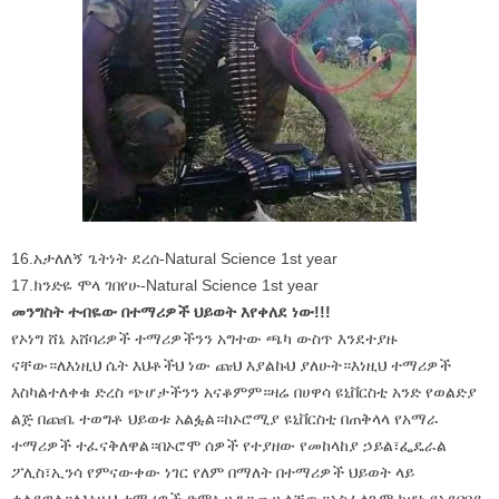
16.አታለለኝ ጌትነት ደረሰ-Natural Science 1st year
17.ክንድዬ ሞላ ገበየሁ-Natural Science 1st year
መንግስት ተብዬው በተማሪዎች ህይወት እየቀለደ ነው!!!
የኦነግ ሸኔ አሸባሪዎች ተማሪዎችንን አግተው ጫካ ውስጥ እንደተያዙ
ናቸው።ለእነዚህ ሴት እህቶችህ ነው ጩህ እያልኩህ ያለሁት።እነዚህ ተማሪዎች
እስካልተለቀቁ ድረስ ጭሆታችንን አናቆምም።ዛሬ በሀዋሳ ዩኒቨርስቲ አንድ የወልድያ
ልጅ በጩቤ ተወግቶ ህይወቱ አልፏል።ከኦሮሚያ ዩኒቨርስቲ በጠቅላላ የአማራ
ተማሪዎች ተፈናቅለዋል።በኦሮሞ ሰዎች የተያዘው የመከላከያ ኃይል፣ፌዴራል
ፖሊስ፣ኢንሳ የምናውቀው ነገር የለም በማለት በተማሪዎች ህይወት ላይ