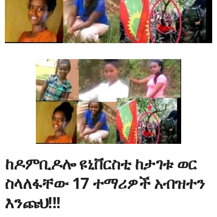
ከዶምቢዶሎ ዩኒቨርስቲ ከታገቱ ወር
ስላለፋቸው 17 ተማሪዎች አብዝተን
እንጩህ!!!