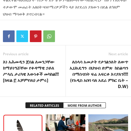
ቀልደዋል።ለእነዚህ ተማሪዎች ድምፅ ሁን።ጩሁላቸው።አስፈላጊም ከሆነ የአደባባይ
ተቃውሞ መጠራት አለበት።በተማሪዎቻችን ላይ እየደረሰ ያለውን በደል ለዓለም
ህዝብ ማሳወቅ ይኖርብናል።
Previous article
Next article
እነ አሕመዲን ጀበል ለመንጋቸው
ለሰላሳ አመታት የታገልንለት ለውጥ
ከማይነግሯቸው የቀዳማዊ ኃይለ
ኢህአዴግን በህዝብ ድምጽ ከስልጣን
ሥላሴ ታሪካዊ እውነቶች መካከል!!!
በማሰናበት ፍሬ አፍርቶ እናያለን!!!!
[ክፍል ፫ አቻምየለህ ታምሩ]
(የአዲስ አበባ ባለ አደራ ምክር ቤት –
D.W)
RELATED ARTICLES
MORE FROM AUTHOR