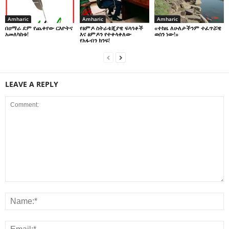
Amharic
Amharic
Amharic
በዐማራ ደም የጨቀየው ርእዮትና
የፅምዶ ስትራቴጂያዊ ፍላጎቶች
«ተከዜ ለሁለታችንም ተፈጥሯዊ
አመለካከቱ!
እና ፅምዶን የተቀላቀለው
ወሰን ነው!»
የአፋብን ክንፍ!
LEAVE A REPLY