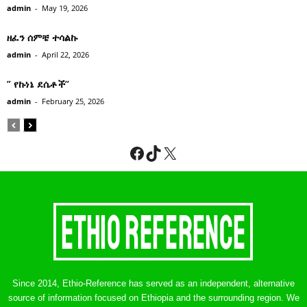
admin
-
May 19, 2026
ዘፈን ሰምቼ ተሳልኩ
admin
-
April 22, 2026
” የኩነኔ ደሴቶች’’
admin
-
February 25, 2026
Facebook
TikTok
X
Since 2014, Ethio-Reference has served as an independent, alternative
source of information focused on Ethiopia and the surrounding region. We