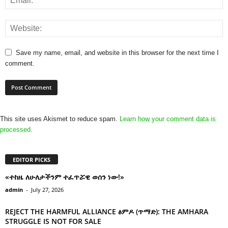
Save my name, email, and website in this browser for the next time I
comment.
This site uses Akismet to reduce spam.
Learn how your comment data is
processed.
EDITOR PICKS
«ተከዜ ለሁለታችንም ተፈጥሯዊ ወሰን ነው!»
admin
-
July 27, 2026
REJECT THE HARMFUL ALLIANCE ፅምዶ (ጥማድ): THE AMHARA
STRUGGLE IS NOT FOR SALE