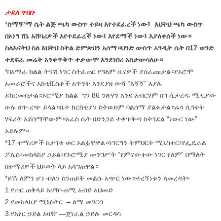
ታደለ ጥበቡ
*
ስማኝ’ማ ሴት ልጅ ጫካ ውስጥ ተይዛ እየተደፈረች ነው፤ እህትህ ጫካ ውስጥ
በኦነግ ሸኔ አሸባሪዎች እየተደፈረች ነው፤ እየደማች ነው፤ እያለቀሰች ነው።
ስለእናትህ ስለ እህትህ ስትል ድምጽህን አሰማ።ህንድ ውስጥ አንዲት ሴት በ17 ወንድ
ተደፍራ መሬት አንቀጥቅጥ ተቃውሞ እንደነበረ አስታውሳለሁ።
*በአማራ ክልል ትንሽ ነገር ስትፈጠር የዓለም ዜናዎች ያሰራጩታል።የኦሮሞ
አመራሮችና አክቲቪስቶች አጥንት እንደያዘ ውሻ “እኝኝ” እያሉ
ይከርሙበታል።ኦሮሚያ ክልል ግን 86 ንጽሃን እንደ አብርሃም በግ ሲታረዱ ሚዲያው
ሁሉ ፀጥ-ረጭ ይላል።ቤተ ክርስቲያን ስትወድም ባልሰማ ያልፉታል።ሬሳ ሲጎተት
ሃፍረት አይሰማቸውም።አራስ ሴት በድንጋይ ተቀጥቅጣ ስትገደል “ነውር ነው”
አይሉም።
*17 ተማሪዎች ከታገቱ ወር አልፏቸዋል።ነገርግን ትምህርት ሚኒስተር፣የፌዴራል
ፖሊስ፣መከላከያ ኃይል፣የኦሮሚያ መንግሥት “የምናውቀው ነገር የለም” በማለት
በተማሪዎች ህይወት ላይ አላግጠዋል።
*ይኼ ለምን ሆነ ብለን ስንጠይቅ መልሱ አጭር ነው።ተረኝነቱን ለመረዳት፦
1.የጦር ጠቅላይ አዛዥ-ጠሚ አብይ አህመድ
2.የመከላከያ ሚኒስትር – ለማ መገርሳ
3.የአየር ኃይል አዛዥ —ጀነራል ኃይሉ መርዳሳ