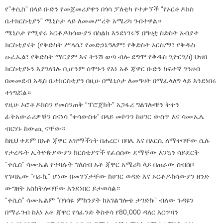
የ”ቀሲስ” በላይ ቡድን የመጀመሪያዋን በጎሳ ፓለቲካ የተቃኘች “የኦርቶዶክስ
ቤተክርስቲያን” ሜኒሶታ ላይ ለመመሥረት አሜሪካ ገብተዋል።
ሜኒሶታ የሚኖሩ ኦርቶዶክሳውያን በስልክ እንደነገሩኝ በግዛቷ ስድስት አብያተ
ክርስቲያናት (የቅድስት ሥላሴ፣ የመድኃኔዓለም፣ የቅድስት አርሴማ፣ የቅዱስ
ዑራኤል፣ የቅድስት ማርያም እና ትንሽ ወጣ ብሎ ደግሞ የቅዱስ ጊዮርጊስ) ህዝበ
ክርስቲያኑን እያገለገሉ ቢሆንም ሰሞኑን የእነ አቶ ጃዋር ቡድን ከፍተኛ ገንዘብ
በመመደብ አዲስ ቤተክርስቲያን በዚሁ በሜኒሶታ ለመግዛት በማፈላለግ ላይ እንደነበሩ
ተነግሯል።
የዚሁ ኦሮቶዶክስን የመሰንጠቅ “ፕሮጀክት” አጋፋሪ ግልገሎቹን ትተን
ፊትአውራሪዎቹን ስናነሳ “ቀሳውስቱ” በላይ መኮንን ከሀገር ውስጥ እና ሳሙኤሌ
ብርሃኑ ከውጪ ናቸው።
ከዚህ ቀደም በአቶ ጃዋር አዝማችነት በሐረር፣ በባሌ እና በአርሲ ለማተባቸው ሲሉ
የታረዱት ኢትዮጵያውያን ክርስቲያኖች የፈሰሰው ደማቸው እንኳን ሳይደርቅ
“ቀሲስ” ሳሙኤል የተባሉት ግለሰብ አቶ ጃዋር አሜሪካ ላይ በጠራው ስብሰቦ
የጉባኤው “ባራኪ” ሆነው በመገኘታቸው ከሀገር ወዳድ እና ኦርቶዶክሳውያን ዘንድ
ውግዘት አስከትሎባቸው እንደነበር ይታወሳል።
“ቀሲስ” ሳሙኤልም “በጎሳዬ ምክንያት ከአገልግሎቴ ታገድኩ” ብለው ጉዳዩን
በማራገብ ከእነ አቶ ጃዋር የጎፈንድ ቅስቀሳ የ80,000 ዳለር እርጥባን