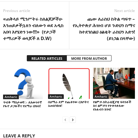
Previous article
Next article
«ጠቅላይ ሚንሥትሩ ስለልጆቻችሁ
ጨው ለራስህ ስትል ጣፍጥ –
እንጠይቃችኋለን ብለውን ወደ አዲስ
የኢትዮጵያ ሕዝብ ሆይ ጉድህን ስማና
አበባ እየሄድን ነው!!!» (የታጋች
ከተደገሰልህ ዕልቂት ራስህን አድን!
ተማሪዎች ወላጆች ለ D.W)
(ይነጋል በላቸው)
RELATED ARTICLES
MORE FROM AUTHOR
Amharic
Amharic
Amharic
በዐማራ ደም የጨቀየው ርእዮትና
የፅምዶ ስትራቴጂያዊ ፍላጎቶች
ጥብቅ ማስታወሻ :- ለእውነተኛ
አመለካከቱ!
እና ፅምዶን የተቀላቀለው
የፋኖ ታጋዬችና የአማራ ህዝብ!
የአፋብን ክንፍ!
LEAVE A REPLY