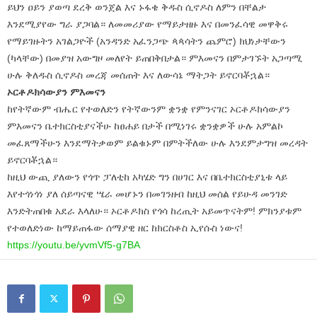
ይህን ዐይን ያወጣ ደረቅ ወንጀል እና ኑፋቄ ቅዱስ ሲኖዶስ ለምን በቸልታ
እንደሚያየው ግራ ያጋባል። ለመመሪያው የማይታዘዙ እና በመንፈሳዊ መዋቅሩ
የማይገዙትን አገልጋዮች (አንዳንድ አፈንጋጭ ጳጳሳትን ጨምሮ) ክህነታቸውን
(ካላቸው) በመያዝ አውግዞ መለየት ይጠበቅበታል። ምእመናን በምታገኙት አጋጣሚ
ሁሉ ቅለዱስ ሲኖዶስ መረጃ መሰጠት እና ለውሳኔ ማትጋት ይኖርባቾኋል።
ኦርቶዶክሳውያን ምእመናን
ከየትኛውም ብሔር የተወለድን የትኛውንም ቋንቋ የምንናገር ኦርቶዶክሳውያን
ምእመናን ቤተክርስቲያናችሁ ከፀሐይ በታች በሚነገሩ ቋንቋዎች ሁሉ አምልኮ
መፈጸማችሁን እንደማትቃወም ይልቁኑም በምትችለው ሁሉ እንደምታግዝ መረዳት
ይኖርባቾኋል።
ከዚህ ውጪ ያለውን የጎጥ ፓለቲከ አካሄድ ግን በሀገር እና በቤተክርስቲያኒቱ ላይ
እየተጎነጎነ ያለ ሰይጣናዊ ሤራ መሆኑን በመገንዘብ ከዚህ መሰል የይሁዳ መንገድ
እንድትጠበቁ አደራ እላለሁ። ኦርቶዶክስ የጎሳ ከረጢት አይመጥናትም! ምክንያቱም
የተወለድነው ከማይጠፋው ሰማያዊ ዘር ከክርስቶስ ኢየሱስ ነውና!
https://youtu.be/yvmVf5-g7BA