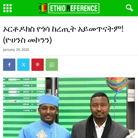
ኦርቶዶክስ የጎሳ ከረጢት አይመጥናትም!
(ዮሀንስ መኮንን)
January 29, 2020