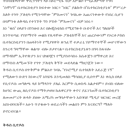
ተሰብስቦላቸው ዋሺንግተን ላይ በኦሮሚፋ ብቻ አምልኮ የሚፈጸምባት የጎሳ
“ሰሞነኛ” ቤተክርስቲያን ከፍተው ነበር። “ነበር” ያልኩት በ”ቤተክርስቲያኒቱ” ምሥረታ
እለት የጎጥ ፓለቲካ የሚንጣቸው “ምእመናን” ጉባኤው አጨናንቀውት የነበረ ሲሆን
በሳምንቱ ለቅዳሴ የተገኙት ግን ሦስት “ምእመናን” ብቻ ነበሩ።
እነ “ቄስ” በላይን በገንዘብ እና በሎጂስቲክስ የሚደግፉት ቡድኖች እና ግለሰቦች
እንጥፍጣፊ የሃይማኖት መልክ የሌላቸው ፖለቲከኞች እና ጨርሶውነም የኦርቶዶክስ
ቤተክርስቲያንን በጠላትነት የሚያዩዋት ጽንፈኛ ተቃራኒ ሃይማኖተኞች መሆናቸውን
ስንረዳ ዓላማቸው ቁልጭ ብሎ ይታየናል። ቤተክርስቲያኒቱን በጎሳ ከፋፍሎ
በማዳከም ኢትዮጵያን እና ህዝቦቿን የሚያስተሳስሩ እሴቶቿን በማዋረድ እና
በማሳነስ ለሚመኙት የጎጥ ፓለቲካ ቅኝት መደላድል ማዘጋጀት ነው።
ቅዱስ ሲኖዶስ በጥቅምቱ ምልአተ ጉባኤ “የኦሮሚያ ቤተክህነት አደራጅ ነኝ”
የሚለውን ቡድን ከነውረኛ አካሄዱ እንዲመለስ ማሳሰቢያ ቢሰጥም እነ ቀሲስ በላይ
የሲኖዶሱ መግለጫ ላይ ከማላገጥ ያለፈ እርምት ሲወስዱ አልታዩም። ይብስ ብለው
ከሀገር ውጪ ለሲኖዶስ የማትታዘዝ ከሐዋርያት ቀኖና ያፈነገጠች ቤተክርስቲያን
ለመመሥረት ጽላት ይዘው አሜሪካ መግባታቸውን አደባባይ ሚዲያ ዝርዝር መረጃ
አስነብባናለች። አሁን ጥያቄውን ወደራሳችን መልሰን ምን እናድርግ? ማለት
ይኖርብናል።
ቅዱስ ሲኖዶስ