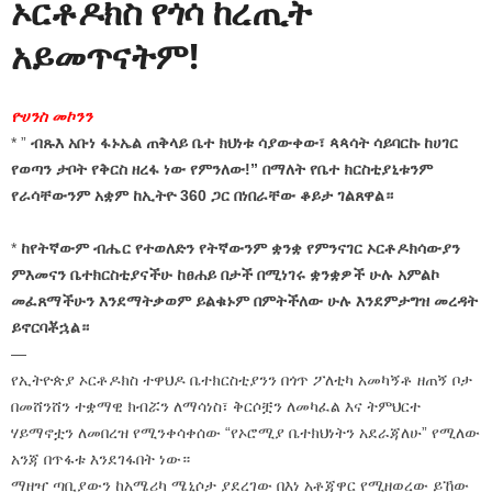
ኦርቶዶክስ የጎሳ ከረጢት
አይመጥናትም!
ዮሀንስ መኮንን
* ”
ብጹእ አቡነ ፋኑኤል ጠቅላይ ቤተ ክህነቱ ሳያውቀው፣ ጳጳሳት ሳይባርኩ ከሀገር
የወጣን ታቦት የቅርስ ዘረፋ ነው የምንለው!” በማለት የቤተ ክርስቲያኒቱንም
የራሳቸውንም አቋም ከኢትዮ 360 ጋር በነበራቸው ቆይታ ገልጸዋል።
*
ከየትኛውም ብሔር የተወለድን የትኛውንም ቋንቋ የምንናገር ኦርቶዶክሳውያን
ምእመናን ቤተክርስቲያናችሁ ከፀሐይ በታች በሚነገሩ ቋንቋዎች ሁሉ አምልኮ
መፈጸማችሁን እንደማትቃወም ይልቁኑም በምትችለው ሁሉ እንደምታግዝ መረዳት
ይኖርባቾኋል።
—
የኢትዮጵያ ኦርቶዶክስ ተዋህዶ ቤተክርስቲያንን በጎጥ ፖለቲካ አመካኝቶ ዘጠኝ ቦታ
በመሸንሸን ተቋማዊ ክብሯን ለማሳነስ፣ ቅርሶቿን ለመካፈል እና ትምህርተ
ሃይማኖቷን ለመበረዝ የሚንቀሳቀሰው “የኦሮሚያ ቤተክህነትን አደራጃለሁ” የሚለው
አንጃ በጥፋቱ እንደገፋበት ነው።
ማዘዣ ጣቢያውን ከአሜሪካ ሜኒሶታ ያደረገው በእነ አቶጃዋር የሚዘወረው ይኸው