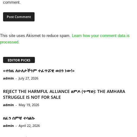
comment.
This site uses Akismet to reduce spam.
Learn how your comment data is
processed.
EDITOR PICKS
«ተከዜ ለሁለታችንም ተፈጥሯዊ ወሰን ነው!»
admin
-
July 27, 2026
REJECT THE HARMFUL ALLIANCE ፅምዶ (ጥማድ): THE AMHARA
STRUGGLE IS NOT FOR SALE
admin
-
May 19, 2026
ዘፈን ሰምቼ ተሳልኩ
admin
-
April 22, 2026