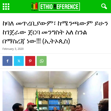
ከባለ መጥረቢያውም፣ ከሜንጫውም ይሁን
ከገጀራው ጀርባ መንግስት አለ ስንል
በማስረጃ ነው!!! (ኢትኦጲስ)
February 3, 2020