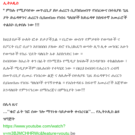
ኢትኦጲስ
* ምስሉ የሚያሳየው መጥረቢያ ይዞ ሐረርን ሲያስበጠብጥ የነበረውና
በተለያዬ ጊዜ
ያት ድሬዳዋንና ሐረርን ሲበጠብጡ የነበሩ ግለሰቦች
ከድሬዳዋ ከከፍተኛ አመራሮች
ተልእኮ ሲቀበሉ ነው !!!
ከዚህ በታች ሁለት ፎቶ ይታያችኋል ። ቢሮው ውስጥ የምታዩት የወጣቶች ና
ስፖርት ቢሮ ሲሆን እየሰበሰበ ያለው ድሮ የኢህአዴግ ወጣት ሊግ ሊቀ መንበር አሁን
የወጣቶች የስራ ሂደት ባለቤት አቶ እስክንድር ነው ።
ስብሰባው ከአራት ቀን በፊት የኮሚሽኑ የሚዲያ ክፍሎች እንዳይገቡ ተከልክለው ፣
ሌሎች ሚዲያዎችም በሌሉበት የተካሄደ ነው ። በዚህ ስብሰባ የሐረሩን ረብሻ
በመጥረቢያ ሲመራ የነበረው ልጅ ና ለሌሎች በተለያዬ ጊዜ ድሬዳዋንና ሐረርን
ሲበጠብጡ የነበሩ ግለሰቦች ተገኝተዋል ። የአስተዳደሩ ከፍተኛ አመራሮች እጃቸው
እንዳለበት የምንናገረው በማስረጃና በምክኒያት ነው!!!
በሌላ ዜና
…’’ቄሮ ፊት ገፎ ሰው ገሎ ማንነቱ ሳይታወቅ ቀብረናል’’… የኢትኦጲስ ልዩ
ዝግጅት
https://www.youtube.com/watch?
v=m3BJMCHHRWc&feature=youtu.
be