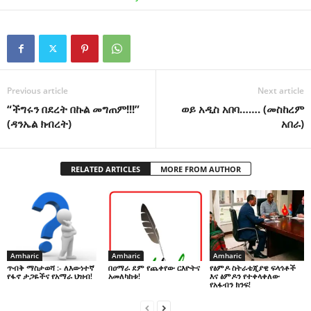
Previous article
Next article
“ችግሩን በደረት በኩል መግጠም!!!”
ወይ አዲስ አበባ……. (መስከረም
(ዳንኤል ክብረት)
አበራ)
RELATED ARTICLES
MORE FROM AUTHOR
Amharic
Amharic
Amharic
በዐማራ ደም የጨቀየው ርእዮትና
የፅምዶ ስትራቴጂያዊ ፍላጎቶች
ጥብቅ ማስታወሻ :- ለእውነተኛ
አመለካከቱ!
እና ፅምዶን የተቀላቀለው
የፋኖ ታጋዬችና የአማራ ህዝብ!
የአፋብን ክንፍ!