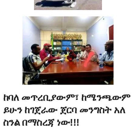
ከባለ መጥረቢያውም፣ ከሜንጫውም
ይሁን ከገጀራው ጀርባ መንግስት አለ
ስንል በማስረጃ ነው!!!