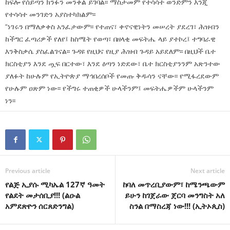
ከፍሎ የሰይጣን ክንፉን መንቀል ይገባል፡፡ ማስታመም የተሳሳተ ወንድምን እንጂ
የተሳሳተ መንገድን አያስተካክልም፡፡
“ነገሩን በማለቃቀስ አንፈታውም፡፡ የተጠና፣ ቀኖናዊነትን መሠረት ያደረገ፣ ሕዝብን
ከችግር ፈጣሪዎች የለየ፤ ከስሜት የወጣ፣ በዘላቂ መፍትሔ ላይ ያተኮረ፤ ተግባራዊ
እንቅስቃሴ ያስፈልገናል፡፡ ጉዳዩ የዚህና የዚያ ሕዝብ ጉዳይ አይደለም፡፡ በዚህች ቤተ
ክርስቲያን እንደ ጧፍ በርተው፣ እንደ ዕጣን ነድደው፣ ቤተ ክርስቲያንንም አጽንተው
ያለፉት ከሁሉም የኢትዮጵያ ማኅበረሰቦች የመጡ ቅዱሳን ናቸው፡፡ የሚፋረደውም
የሁሉም ዐጽም ነው፡፡ የችግሩ ተጠቂዎች ሁላችንም፤ መፍትሔዎችም ሁላችንም
ነን፡፡
Previous article
Next article
የልጅ ኢያሱ ሚካኤል 127ኛ ዓመት
ከባለ መጥረቢያውም፣ ከሜንጫውም
የልደት መታሰቢያ!!! (ልዑል
ይሁን ከገጀራው ጀርባ መንግስት አለ
አምደጽዮን ሰርጸድንግል)
ስንል በማስረጃ ነው!!! (ኢትኦጲስ)