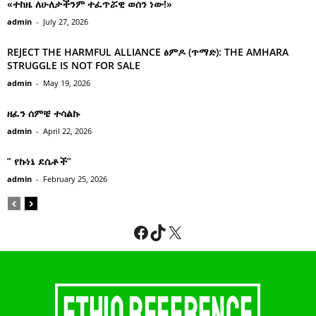
«ተከዜ ለሁለታችንም ተፈጥሯዊ ወሰን ነው!»
admin
-
July 27, 2026
REJECT THE HARMFUL ALLIANCE ፅምዶ (ጥማድ): THE AMHARA
STRUGGLE IS NOT FOR SALE
admin
-
May 19, 2026
ዘፈን ሰምቼ ተሳልኩ
admin
-
April 22, 2026
” የኩነኔ ደሴቶች’’
admin
-
February 25, 2026
Facebook
TikTok
X