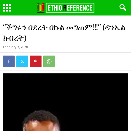
“ችግሩን በደረት በኩል መግጠም!!!” (ዳንኤል
ክብረት)
February 3, 2020