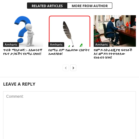
RELATED ARTICLES
MORE FROM AUTHOR
Amharic
Amharic
Amharic
በዐማራ ደም የጨቀየው ርእዮትና
የፅምዶ ስትራቴጂያዊ ፍላጎቶች
ጥብቅ ማስታወሻ :- ለእውነተኛ
አመለካከቱ!
እና ፅምዶን የተቀላቀለው
የፋኖ ታጋዬችና የአማራ ህዝብ!
የአፋብን ክንፍ!
LEAVE A REPLY