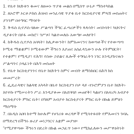
1. የቤተ ክህነቱን ቁመና ለዘመኑ ጥያቄ መልስ በሚሰጥ ሁኔታ ማስተካከል
2. ለኦሮሞ ኦርቶዶክስ ሕዝብ መንፈሳዊ ጥያቄ ቤተ ክርስቲያናዊ ምላሽ መስጠትና
ያንንም በተግባር ማሳየት
3. ቅዱስ ሲኖዶስ ባለው ሥልጣን ችግር ፈጣሪዎችን ጳጳሳት፣ መነኮሳት፣ ካህናትና
ዲያቆናት በይፋ መክሮ፣ ገሥጾ፤ ካልተመለሱ አውግዞ መለየት፤
4. ከቅዱስ ሲኖዶስ አባላት፣ ከሊቃውንት፣ ከምእመናንና ከወጣቶችና የተውጣጣ
ኮሚቴ ማቋቋም፤ ኮሚቴውም ችግሩን እያጠና አስፈላጊውን ሁሉ የትምህርት፣
የተቋም፣ የሚዲያ፣ የሕግ፣ የሰው ኃይልና ሌሎች ተግባራትን ነገር እንዲያከናዉን
ሥልጣንና ኃላፊነት በሕግ መስጠት
5. የቤተ ክርስቲያንንና የቤተ ክህነትን ስምና መብት ለማስከበር በሕግ ክስ
መመሥረት
6. ፌዴራላዊና ክልላዊ አካላት በቤተ ክርስቲያን ቦታ ላይ ‹የኦሮምያን ቤተ ክህነት›
እየተኩ የሚሠሩትን ሥራ እንዲያቆሙ በአደባባይ መጠየቅ፤ ካልሆነ በአፍሪካ አብያተ
ክርስቲያናት ምክር ቤት፣ በዓለም አብያተ ክርስቲያናት ምክር ቤት በኩል ድምፅን
ማሰማት
7. በአዲስ አበባ ከተማ ከሁሉም የሀገሪቱ ወረዳዎች የሚሳተፉበት የምእመናን ጉባኤ
በማድረግ በችግሩ ዙሪያ መነጋገርና አቋም መያዝ፡፡
“የሚያዋጣው ችግሩን በደረት በኩል መጋፈጥ ነው፡፡ የሚከፈለውን መሥዋዕትነት