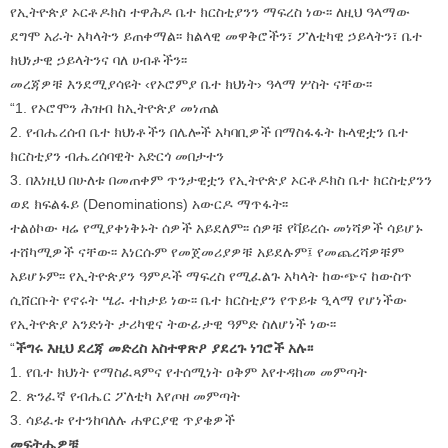
የኢትዮጵያ ኦርቶዶክስ ተዋሕዶ ቤተ ክርስቲያንን ማፍረስ ነው፡፡ ለዚህ ዓላማው
ደግሞ አራት አካላትን ይጠቀማል፡፡ ክልላዊ መዋቅሮችን፣ ፖለቲካዊ ኃይላትን፣ ቤተ
ክህነታዊ ኃይላትንና ባለ ሀብቶችን፡፡
መረጃዎቹ እንደሚያሳዩት ‹የኦሮምያ ቤተ ክህነት› ዓላማ ሦስት ናቸው፡፡
“1. የኦሮሞን ሕዝብ ከኢትዮጵያ መነጠል
2. የብሔረሰብ ቤተ ክህነቶችን በሌሎች አካባቢዎች በማስፋፋት ኩላዊቷን ቤተ
ክርስቲያን ብሔረሰባዊት አድርጎ መበታተን
3. በእነዚህ በሁለቱ በመጠቀም ጥንታዊቷን የኢትዮጵያ ኦርቶዶክስ ቤተ ክርስቲያንን
ወደ ክፍልፋይ (Denominations) አውርዶ ማጥፋት፡፡
ተልዕኮው ዛሬ የሚያቀነቅኑት ሰዎች አይደለም፡፡ ሰዎቹ የቫይረሱ መነሻዎች ሳይሆኑ
ተሸካሚዎች ናቸው፡፡ እነርሱም የመጀመሪያዎቹ አይደሉም፤ የመጨረሻዎቹም
አይሆኑም፡፡ የኢትዮጵያን ዓምዶች ማፍረስ የሚፈልጉ አካላት ከውጭና ከውስጥ
ሲሸርቡት የኖሩት ሤራ ተከታይ ነው፡፡ ቤተ ክርስቲያን የጥይቱ ዒላማ የሆነችው
የኢትዮጵያ አንድነት ታሪካዊና ትውፊታዊ ዓምድ ስለሆነች ነው፡፡
“
ችግሩ እዚህ ደረጃ መድረስ አስተዋጽዖ ያደረጉ ነገሮች አሉ፡፡
1. የቤተ ክህነት የማስፈጻምና የተሰሚነት ዐቅም እየተዳከመ መምጣት
2. ጽንፈኛ የብሔር ፖለቲካ እየጦዘ መምጣት
3. ሳይፈቱ የተንከባለሉ ሐዋርያዊ ጥያቄዎች
መፍትሔዎቹ