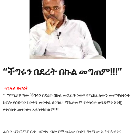
“ችግሩን በደረት በኩል መግጠም!!!”
ዳንኤል ክብረት
*
“የሚያዋጣው ችግሩን በደረት በኩል መጋፈጥ ነው፡፡ የሚከፈለውን መሥዋዕትነት
ከፍሎ የሰይጣን ክንፉን መንቀል ይገባል፡፡ ማስታመም የተሳሳተ ወንድምን እንጂ
የተሳሳተ መንገድን አያስተካክልም!!!
ራሱን ‹የኦሮምያ ቤተ ክህነት› ብሎ የሚጠራው ቡድን ዓላማው ኢትዮጵያንና