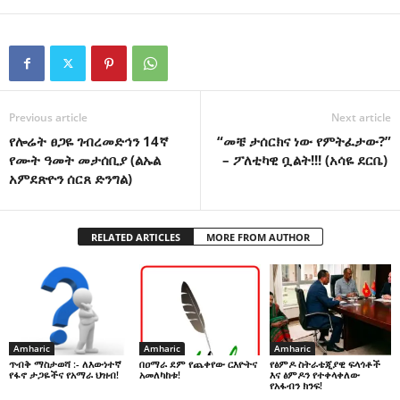
Previous article
Next article
የሎሬት ፀጋዬ ገብረመድኅን 14ኛ
“መቼ ታሰርክና ነው የምትፈታው?”
የሙት ዓመት መታሰቢያ (ልኡል
– ፖለቲካዊ ቧልት!!! (አሳዬ ደርቤ)
አምደጽዮን ሰርጸ ድንግል)
RELATED ARTICLES
MORE FROM AUTHOR
Amharic
Amharic
Amharic
በዐማራ ደም የጨቀየው ርእዮትና
የፅምዶ ስትራቴጂያዊ ፍላጎቶች
ጥብቅ ማስታወሻ :- ለእውነተኛ
አመለካከቱ!
እና ፅምዶን የተቀላቀለው
የፋኖ ታጋዬችና የአማራ ህዝብ!
የአፋብን ክንፍ!