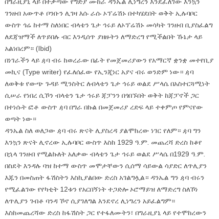
በግራዚያኒ ላይ በተቃጣው የግድያ ሙከራ ዳንኤል ሊነግረን እንደፈለገው እንኳን
ገንዘብ አውጥቶ ቦንቡን ሊገዛ እሱ ራሱ ኦፕሬሽኑ በተካሄደበት ወቅት ኢሉባቦር
ውስጥ ጎሬ ከተማ ስለነበር ብላቴን ጌታ ኅሩይ ለኦፕሬሽኑ መሳካት ገንዘብ ቢያስፈልግ
ለደጃዝማች ለጥይበሉ ብር እንዲሰጥ ያዘዙትን ለማድረግ የሚችልበት ኹኔታ ላይ
አልነበረም። (Ibid)
በነገራችን ላይ ዻባ ብሩ ከወረራው በፊት የመጀመሪያውን የአማርኛ ቋንቋ መተየቢያ
መኪና (Type writer) የፈለሰፈው የኢንጂነር አያና ብሩ ወንድም ነው። ዻባ
ለወቅቱ የውጭ ጉዳይ ሚንስትር ለብላቴን ጌታ ኅሩይ ወልደ ሥላሴ በአስተርጓሚነት
ሲሠራ የነበረ ሲኾን ብላቴን ጌታ ኅሩይ ጃፓንን በጎበኙበት ወቅት ከጃፓኖች ጋር
በተነሱት ፎቶ ውስጥ ዻባ በግራ በኩል በመጀመሪያ ረድፍ ላይ ተቀምጦ የምናየው
ወጣት ነው።
ዳንኤል ስለ ወለጋው ዻባ ብሩ ጽናት ሊያስረዳ ያልሞከረው ነገር የለም። ዻባ ግን
እንኳን ጽናት ሊኖረው ኢሉባቦር ውስጥ እስከ 1929 ዓ.ም. መጨረሻ ድረስ ከቆየ
በኋላ ገንዘብ የሚልኩለት አለቃው ብላቴን ጌታ ኅሩይ ወልደ ሥላሴ በ1929 ዓ.ም.
በስደት እንዳሉ ባዝ ከተማ ውስጥ መሞታቸውን ሲሰማ ሳይውል ሳያድር ለጥሊያን
እጁን በመስጠት ፋሽስትን እስኪያልበው ድረስ አገልግሏል። ዳንኤል ግን ዻባ ብሩን
የሚፈልገው የየካቲት 12ቱን የአርበኝነት ተጋድሎ ኦሮማይዝ ለማድረግ ስለኾነ
ለጥሊያን ገብቶ ባንዳ ኾኖ ሲያገለግል እንደኖረ ሊነግረን አይፈልግም።
እስከመጨረሻው ድረስ ከፋሽስት ጋር የተፋለሙትን፣ በግራዚያኒ ላይ የተሞከረውን