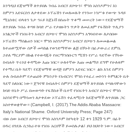
እንግዲህ ደጃዝማች ለጥይበሉ ገብሬ አብርሃ ደቦጭን፣ ሞገስ አስገዶምንና እነ
ስምዖን አደፍርስን ለታቀደው ኦፕሬሽን የመለመሉት የንጉሠ ነገሥቱ የውጭ ጉዳይ
ሚኒስቴር ብላቴን ጌታ ኅሩይ ከጀኔቭ በሰጡት ጥቆማ መሠረት ነው። የደጃዝማች
ለጥይበሉ ገብሬ ቀጣዩ ከባድ ሥራ የታዘዙትን ጥቃት ለመፈጸም የፋሽስት ጥሊያን
አገልጋዮች የነበሩትን አብርሃ ደቦጭና ሞገስ አስገዶምን አግባብተው ለታሰበው
ኦፕሬሽን ማሰልጠን ነበር። ሞገስ አስገዶምንና አብርሃ ደቦጭን ለመመልመል
ከተጠቀሟቸው ሰዎች መካከል የወንድማቸው ልጅ በኾኑት በፊታውራሪ ደምሴ
ኃይለ ማርያም በኩል የተወዳጁት የሀርማንስቡርግ ሚሽን የሥራ ጓደኛው የኾነው
ስብሐት ጥሩነህ ቀዳሚው እጩ ነበር። ሁለተኛው እጩ መልማይ ደግሞ የሁለቱም
የተማሪ ቤት ጓደኛ፣ የደጃዝማቹ ወዳጅ ስምዖን አደፍር ነበር። ልክ እንደ ስምዖን
ሁሉ ስብሐትም የታጨበት ምክንያት የአብርሃና ሞገስ የተፈሪ መኮንን ትምህርት ቤት
ጓደኛ ስለነበር ነው። ጀግኖቹ ስብሐትና ስምዖን ደጃዝማች ለጥይበሉ የጣሉባቸውን
ከባድ የቤት ሥራ በመወጣት የፋሽስቶች ቤተኛ የነበሩትን አብርሃ ደቦጭና ሞገስ
አስገደሞን በማሳመን ለታቀደው ኦፕሬሽን ተፈጻሚነት ከደጃዝማች ለጥይበሉ ጋር
አስተዋወቋቸው። (Campbell, I. (2017).The Addis Ababa Massacre:
Italy’s National Shame. Oxford University Press; Page 247)
ብዙ ሰው አብርሃ ደቦጭና ሞገስ አስገዶም ከየካቲት 12 ቀን 1929 ዓ.ም. በፊት
በዱር በገደሉ ሲንከራተቱ የነበሩ አርበኞች ይመስሉታል፤ ይህ ስህተት ነው። አብርሃ