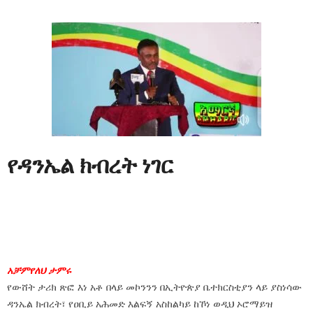
የዳንኤል ክብረት ነገር
አቻምየለህ ታምሩ
የውሸት ታሪክ ጽፎ እነ አቶ በላይ መኮንንን በኢትዮጵያ ቤተክርስቲያን ላይ ያስነሳው
ዳንኤል ክብረት፣ የዐቢይ አሕመድ እልፍኝ አስከልካይ ከኾነ ወዲህ ኦሮማይዝ