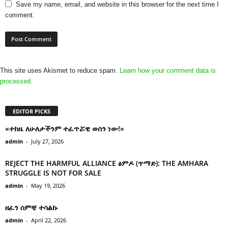
Save my name, email, and website in this browser for the next time I
comment.
This site uses Akismet to reduce spam.
Learn how your comment data is
processed.
EDITOR PICKS
«ተከዜ ለሁለታችንም ተፈጥሯዊ ወሰን ነው!»
admin
-
July 27, 2026
REJECT THE HARMFUL ALLIANCE ፅምዶ (ጥማድ): THE AMHARA
STRUGGLE IS NOT FOR SALE
admin
-
May 19, 2026
ዘፈን ሰምቼ ተሳልኩ
admin
-
April 22, 2026