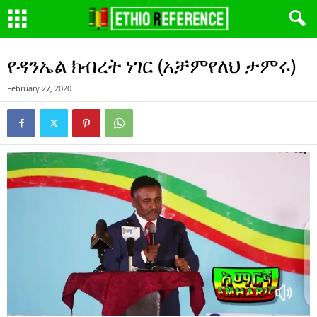
የዳንኤል ክብረት ነገር (አቻምየለህ ታምሩ)
February 27, 2020