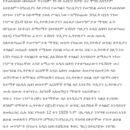
የተጠነሰሰው በስብሐት ጥሩነህም ኾነ በነ አብርሃ ደቦጭ እና ሞገስ አስገዶም
አይደለም። በግራዚያኒ ላይ ቦንብ የመጣልና ግራዚያኒን የመግደል ሐሳብ የተጠነሰሰው
በንጉሠ ነገሥቱ በቀዳማዊ ኃይለ ሥላሴ ነው። ከማይጨው ሽንፈት በኋላ ንጉሠ
ነገሥቱ ጀኔቭ ሄደው የኢትዮጵያውያንን አቤቱታ በመንግሥታቱ ማኅበር ፊት
በየጊዜው እየቀረቡ ለማሰማት (በተለይም ፋሽስት ጣሊያን አዲስ አበባን ከተቆጣጠረ
በኋላ) የገጠማቸው ፈተና፣ ፋሽስት ጥሊያን ኢትዮጵያን ሙሉ በሙሉ
ስለተቆጣጠረች የመንግሥታቱ ማኅበር ውስጥ የነበረው የኢትዮጵያ ወንበር ለጥሊያን
ተላልፎ መሰጠት አለበት የሚለው የአባል ሀገራቱ ውሳኔ ነበር። ኢትዮጵያ በሊግ ኦፍ
ኔሽን የነበራት የአባልነት ወንበር ለፋሽስቶቹ ተላልፎ እንዳይሰጥ ለማድረግ ንጉሠ
ነገሥቱ የነበራቸው አንድ አማራጭ አዲስ አበባን የተቆጣጠረውን የፋሽስት መሪ
በመግደል የኢትዮጵያ አርበኞች አዲስ አበባን መልሰው ለመያዝ በመዋጋት ላይ
መኾናቸውን ለማኅበሩ በማሳወቅና በገጠሩ የኢትዮጵያ ክፍል ብቻ ሳይኾን በዋና
ከተማዋ በአዲስ አበባ ውስጥም አርበኞች ትግል ላይ እንደኾኑ ጥሊያን ኢትዮጵያን
ሙሉ በሙሉ ተቆጣጥራ እየገዛች አለመኾኗን ማሳየት ነበረባቸው።
ባጭሩ ንጉሠ ነገሥቱ በዋና ከተማቸው ላይ እንዲደረግ ያሰቡትን ጉልህ ተጋድሎ
ለዓለም በማሳየት ኢትዮጵያ በጀኔቭ የነበራት ወንበር ለፋሽስቶች ተላልፎ እንዳይሰጥ
ለመከራከር ሲሉ ነበር የካቲት 12 ቀን 1929 ዓ.ም. በኢጣሊያ ንጉሣዊ ቤተሰብ አንድ
ልዑል መወለዱን ምክንያት በማድረግ በግራዚያኒ ትእዛዝ በቀድሞው የገነተ ልዑል
ቤተ መንግሥት (የአሁኑ አዲስ አበባ ዩኒቨርስቲ ቅጽር ግቢ) በተዘጋጀው የድግስ