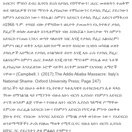
አብርሃና ሞገስን ደብረ ሊባኖስ ድረስ በታክሲ የሸኛቸውን፣ ሐረር መወለዱን ተጠቅሞ
ወደ ባለጊዜዎቹ የነገድ ማንነት ሊያስጠጋው የሞከረውንና የታክሲ ሾፌር ያደረገውን
ስምዖን አደፍርስን ነው። ዳንኤል፣ ስምዖን አደፍርን የታክሲ ሾፌር አድርጎ በማቅረብ
በ1966 ዓ.ም. ተካሄደ ብሎ ያሞካሸውን ዐቢዮት ያመጡትን የኢትዮጵያ ታክሲ
ሾፌሮች ወክሎ ሐውልት እንዲቆምለት ብዙ ደስኩሯል። እውነታው ግን ስምዖን
አደፍርስ የናጠጠ ነጋዴና ወጣት ባለሀብት ነበር እንጂ የታክሲ ሾፌር አልነበረም፤
ስምዖን በዚያ ወቅት አዲስ አበባ ከተማ ውስጥ ከነበረው ቢዝነስ መካከል ሁለት
ታክሲዎች አሰማርቶ የታክሲ አገልግሎት ይሰጥ እንጂ እሱ ራሱ የታክሲ ሾፌር
አልነበረም፡፡ ስምዖን ሐረር ይወለድ እንጂ በነገድ ማንነቱም ዳንኤል ወደ ጌቶቹ
ሊያስጠጋው እንደፈለገው ኦሮሞ ሳይኾን እናትም አባቱም የአንኮበር አማሮች
ናቸው። (Campbell, I. (2017).The Addis Ababa Massacre: Italy’s
National Shame. Oxford University Press; Page 247)
በነገራችን ላይ በአሁኑ ወቅት የኢትዮጵያ ካቶሊካዊት ቤተክርስቲያን ሊቀ ጳጳስ
ኾነው በማገልገል ላይ የሚገኙት ብፁዕ አቡነ ብርሃነ ኢየሱስ፣ የስምዖን አደፍርስ
ታናሽ ወንድም ልጅ ናቸው። የብፁዕ አቡነ ብርሃነ ኢየሱስ ዓለማዊ ሥማቸው
ደምረው ሱራፌል አደፍርስ ነው። የስምዖን አደፍርስ የካፒታል ምንጭ በወቅቱ
ጅቡቲ ይኖር የነበረው አጎናፍር አደፍርስ የሚባል ታላቅ ወንድሙ ነው። የአደፍርስ
ወንድማማቾችን ታሪክ የበለጠ ማወቅ የሚሻ ቢኖር ብፁዕ አቡነ ብርሃነ ኢየሱስ
ከሸገር ጋር ያደረጉትን ቃለ ምልልስ ያዳምጥ።