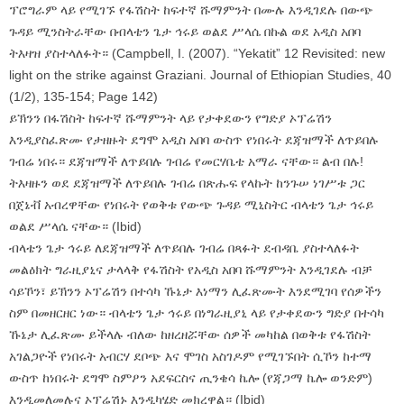
ፕሮግራም ላይ የሚገኙ የፋሽስት ከፍተኛ ሹማምንት በሙሉ እንዲገደሉ በውጭ
ጉዳይ ሚንስትራቸው በብላቴን ጌታ ኅሩይ ወልደ ሥላሴ በኩል ወደ አዲስ አበባ
ትእዛዝ ያስተላለፉት። (Campbell, I. (2007). “Yekatit” 12 Revisited: new
light on the strike against Graziani. Journal of Ethiopian Studies, 40
(1/2), 135-154; Page 142)
ይኽንን በፋሽስት ከፍተኛ ሹማምንት ላይ የታቀደውን የግድያ ኦፕሬሽን
እንዲያስፈጽሙ የታዘዙት ደግሞ አዲስ አበባ ውስጥ የነበሩት ደጃዝማች ለጥይበሉ
ገብሬ ነበሩ። ደጃዝማች ለጥይበሉ ገብሬ የመርሃቤቴ አማራ ናቸው። ልብ በሉ!
ትእዛዙን ወደ ደጃዝማች ለጥይበሉ ገብሬ በጽሑፍ የላኩት ከንጉሠ ነገሥቱ ጋር
በጀኔቭ አብረዋቸው የነበሩት የወቅቱ የውጭ ጉዳይ ሚኒስትር ብላቴን ጌታ ኅሩይ
ወልደ ሥላሴ ናቸው። (Ibid)
ብላቴን ጌታ ኅሩይ ለደጃዝማች ለጥይበሉ ገብሬ በጻፉት ደብዳቤ ያስተላለፉት
መልዕክት ግራዚያኒና ታላላቅ የፋሽስት የአዲስ አበባ ሹማምንት እንዲገደሉ ብቻ
ሳይኾን፣ ይኽንን ኦፕሬሽን በተሳካ ኹኔታ እነማን ሊፈጽሙት እንደሚገባ የሰዎችን
ስም በመዘርዘር ነው። ብላቴን ጌታ ኅሩይ በነግራዚያኒ ላይ የታቀደውን ግድያ በተሳካ
ኹኔታ ሊፈጽሙ ይችላሉ ብለው ከዘረዘሯቸው ሰዎች መካከል በወቅቱ የፋሽስት
አገልጋዮች የነበሩት አብርሃ ደቦጭ እና ሞገስ አስገዶም የሚገኙበት ሲኾን ከተማ
ውስጥ ከነበሩት ደግሞ ስምዖን አደፍርስና ጢንቄሳ ኬሎ (የጃጋማ ኬሎ ወንድም)
እንዲመለመሉና ኦፕሬሽኑ እንዲካሄድ መክረዋል። (Ibid)