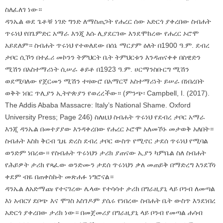
ስለፈለገ ነው።
ዳንኤል ወደ ጌቶቹ ነገድ ግንድ ለማስጠጋት የሐረር ሰው አድርጎ ያቀረበው ስብሐት
ጥሩነህ የበጌምድር አማራ እንጂ እሱ ሊያደርገው እንደሞከረው የሐረር ኦሮሞ
አይደለም። ስብሐት ጥሩነህ የተወለደው በሰኔ ማርያም ዕለት በ1900 ዓ.ም. ደብረ
ታቦር ሲኾን በተፈሪ መኮንን ትምህርት ቤት ትምህርቱን እንዳጠናቀቀ በስዊድን
ሚሽን በአስተማሪነት ሲሠራ ቆይቶ በ1923 ዓ.ም. ሀርማንስቡርግ ሚሽን
ወደሚባለው የጀርመን ሚሽን ተዛውሮ በአማርኛ አስተማሪነት ይሠራ በነበረበት
ወቅት ነበር ጥሊያን ኢትዮጵያን የወረረችው። (ምንጭ፡ Campbell, I. (2017).
The Addis Ababa Massacre: Italy’s National Shame. Oxford
University Press; Page 246) ስለዚህ ስብሐት ጥሩነህ የደብረ ታቦር አማራ
እንጂ ዳንኤል በመተያያው እንዳቀረበው የሐረር ኦሮሞ አለመኾኑ መታወቅ አለበት።
ስብሐት እስከ ቅርብ ጊዜ ድረስ ደብረ ታቦር ውስጥ የሚኖር ታደሰ ጥሩነህ የሚባል
ወንድም ነበረው። የስብሐት ጥሩነህን ታሪክ ያጠናው ኢያን ካምቤል ስለ ስብሐት
የሕይዎት ታሪክ የጻፈው ወንድሙን ታደሰ ጥሩነህን ቃለ መጠይቅ በማድረግ እንደኾነ
ቀደም ብዬ በጠቀስኩት መጽሐፉ ነግሮናል።
ዳንኤል ለአድማጩ የተናገረው ሌላው የተሳሳተ ታሪክ በግራዚያኒ ላይ ቦንብ ለመጣል
እነ አብርሃ ደቦጭ እና ሞገስ አስገዶም ያሴሩ የነበረው ስብሐት ቤት ውስጥ እንደነበረ
አድርጎ ያቀረበው ታሪክ ነው። በመጀመሪያ በግራዚያኒ ላይ ቦንብ የመጣል ሐሳብ