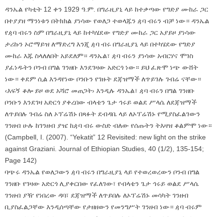
ዳንኤል የካቲት 12 ቀን 1929 ዓ.ም. በግራዚያኒ ላይ ከተቃጣው የግድያ ሙከራ ጋር
በተያያዘ ማንነቱን በትክክል ያነሳው የወለጋ ተወላጁን ዻባ ብሩን ብቻ ነው። ዳንኤል
የዻባ ብሩን ስም በግራዚያኒ ላይ ከተካሄደው የግድያ ሙከራ ጋር አያይዞ ያነሳው
ታሪኩን ኦሮማይዝ ለማድረግ እንጂ ዻባ ብሩ በግራዚያኒ ላይ በተካሄደው የግድያ
ሙከራ እጁ ስላለለበት አይደለም። ዳንኤል፣ ዻባ ብሩን ያነሳው አብርሃና ሞገስ
ያፈነዱትን ቦንብ በግል ገንዘቡ እንደገዛው አድርጎ ነው። ይህ ፈጽሞ ነጭ ውሸት
ነው። ቀደም ሲል እንዳየነው ቦንቡን የገዙት ደጃዝማች ለጥይገሉ ገብሬ ናቸው።
‹እፍኝ ቆሎ ይዞ ወደ አሻሮ መጠጋት› እንዲሉ ዳንኤል፣ ዻባ ብሩን በግል ገንዘቡ
ቦንቡን እንደገዛ አድርጎ ያቀረበው ብላቴን ጌታ ኅሩይ ወልደ ሥላሴ ለደጃዝማች
ለጥይበሉ ገብሬ ስለ ኦፕሬሽኑ በጻፉት ደብዳቤ ላይ ለኦፕሬሽኑ የሚያስፈልገውን
ገንዘብ ሁሉ ከገንዘብ ያዤ ከዻባ ብሩ ውስድ ብለው የሰጡትን ትእዛዝ ቆልምሞ ነው።
(Campbell, I. (2007). “Yekatit” 12 Revisited: new light on the strike
against Graziani. Journal of Ethiopian Studies, 40 (1/2), 135-154;
Page 142)
ባጭሩ ዳንኤል የወለጋውን ዻባ ብሩን በግራዚያኒ ላይ የተወረወረውን ቦንብ በግል
ገንዘቡ የገዛው አድርጎ ሊያቀርበው የፈለገው፣ የብላቴን ጌታ ኅሩይ ወልደ ሥላሴ
ገንዘብ ያዥ የነበረው ዳባ፣ ደጃዝማች ለጥይበሉ ለኦፕሬሽኑ መሳካት ገንዘብ
ቢያስፈልጋቸው እንዲሰጣቸው የታዘዘውን የመንግሥት ገንዘብ ነው። ዻባ ብሩም