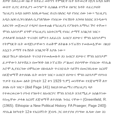
ደቦጭ ከወረራው በፊት ከተፈሪ መኮንን ትምህርት ቤት ከተመረቀ በኋላ አዲስ አበባ
ውስጥ ሲኖር ለጥሊያን መንግሥት ሲሰልል ተገኝቶ በሀገር ክዳት ተፈርዶበት
ግራዚያኒ አዲስ አበባን እስኪቆጣጠር ድረስ በእስር ላይ የነበረ ሰው ነው። ግራዚያኒ
አዲስ አበባ ሲገባ በስለላ ሲያገለግለው የነበረው የፋሽስት አገዛዝ ከእስር እንዲወጣ
አድርጎት መጀመሪያ የዲቦኖ በመቀጠል የግራዚያኒ የፖለቲካ አማካሪ ኾኖ ተሾመ።
ሞገስ አስገዶም ደግሞ የግራዚያኒ አስተርጓሚ የነበረ ታማኝ አገልጋይ ነበር።
ታላላቆቹ ስብሐት ጥሩነህና ስምኦን አደፈርስ አብርሃ ደቦጭና ሞገስ አስገዶምን
የትምህርት ቤት ወዳጅነታቸውን ተጠቅሞ ለትልቁ ኦፕሬሽን የመለመሏቸው በዚህ
አኳኋን ታማኝ የፋሽስት አገልጋዮች እያሉ ነው።
በዚህ ኹኔታ በስብሐት ጥሩነህ የተመለመሉት እነ አብርሃ ደቦጭና ሞገስ አስገዶም
ፊታቸውን እየተሸፈኑ በመግባት ስለ ኦፕሬሽኑ ሥልጠና ይሰጣቸው የነበረው ዳንኤል
ኦሮሞ ሊያደርገው በሞከረው በስብሐት ጥሩነህ ቤት ሳይኾን በመርሃቤቴው አርበኛ
በደጃዝማች ለጥይበሉ ቤት ውስጥ ነበር። አብርሃ ደቦጭና ሞገስ አስገዶም የቦንብ
ጥቃት የፈጸሙ ዕለት (የካቲት 12 ቀን 1929 ዓ.ም) መነሻቸው የደጃዝማች ለጥ
ይበሉ ቤት ነበር። (ibid Page 141) ከዚህ በተጨማሪ በግራዚያኒ ላይ
የተወረወረውን ቦንብ የገዙትና ለአብርሃና ሞገስ እንዴት እንደሚፈታ አሰልጥነው
የሰጧቸው ታላቁ አርበኛ ደጃዝማች ለጥይበሉ ገብሬ ናቸው። (Greenfield, R.
(1965). Ethiopia፡ a New Political History. FA Praeger; Page 240])
ዳንኤል ከየካቲት 12ቱ የአርበኝነት ጀብዱ ጋር በተያያዘ ያነሣው ሌላው ሰው እነ