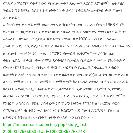
የግድያ ኦፕሬሽን ያቀዱትንና ያስፈጸሙትን አሊሙን አርበኛ ደጃዝማች ለጥይበሉ
ገብሬን ግን አማራ ስለኾኑ ከየካቲት 12ቱ ታላቅ የተጋድሎ መዝገብ ታሪካቸውን
ይፍቀዋል።
ኢትዮጵያን ይወዳል የሚባለው ዳንኤል ክብረት፣ ሀገር የፈረሰበትን የ1966 ዓ.ም.
የደናቁርት ዐቢዮት በስሜት የገለጸበት አሳፋሪ ውዳሴ እውነተኛ ማንነቱንና ወቅታዊ
አሰላለፉን በግልጽ የሚያሳይ ኾኖ አግኝቼዋለሁ። የ1966ቱን ዐቢዮት አስነሡ
ያላቸውን የታክሲ ሾፌሮች ከጣራ በላይ በማሞገስ ዐቢዮቱ እንዲፈነዳ ሞተር በመኾን
ለከፈሉት መስዋዕትነት ውለታ የሚኾን ሐውልት ሊቆምላቸው ይገባል ሲል
ተከራክሯል። የታሪክ ተመራማሪ እየተባለ፣ ሲወርድ ሲዋረድ የመጣው የኢትዮጵያ
የሦስት ሺህ ዓመታት ብሔራዊ ትርክት ተደምስሶ በጨቋኝና ተጨቋኝ ትክርት
በመተካት እስካሁን ድረስ የመጣንበት የቁልቁለት መንገድ የጀመረበትን ዐቢዮት እንደ
ለውጥ የሚቆጥር ቢኖር የሰማውን የሚደግም ከእፉዬገላ የቀለለ ብቻ ነው። ዳንኤል
በአደባባይ የመታሰቢያ ሐውልት እንዲቆምለት የሚጠይቀው ዐቢዮት፣ ኢትዮጵያ
ወደበለጠ ሥልጣኔ፣ ዲሞክራሲ፣ የፓርቲ ፖለቲካ አደረጃጀትና ልማት እያደረገችው
የነበረውን ግስጋሴ ባጭር ያስቀረውንና ጥሩንባ እየነፋ የሚገድል፣ ዘርፎና ወርሶ
የማይጠረቃ፣ ሕዝብን ወደ ከብትነትና አልፎም ወደ ግዑዝ ድንጋይነት የለወጠ
ሰይጣናዊ አገዛዝ የተተካበትን ክፋት የወለደውን ዐቢዮት ነው።
https://m.facebook.com/story.
php?story_fbid=
2900932756595321&id=
100000358765743