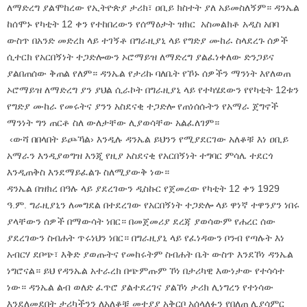
ለማድረግ ያልሞከረው የኢትዮጵያ ታሪክ፣ ዐቢይ ክስተት ያለ አይመስለኝም። ዳንኤል
ከሰሞኑ የካቲት 12 ቀን የተከበረውን የሰማዕታት ዝክር አስመልክቶ አዲስ አበባ
ውስጥ በአንድ መድረክ ላይ ተገኝቶ በግራዚያኒ ላይ የግድያ ሙከራ ስላደረጉ ሰዎች
ሲተርክ የአርበኝነት ተጋድሎውን ኦሮማይዝ ለማድረግ ያልፈነቀለው ድንጋይና
ያልበጠሰው ቅጠል የለም። ዳንኤል የታሪኩ ባለቤት የኾኑ ሰዎችን ማንነት እየለወጠ
ኦሮማይዝ ለማድረግ ያን ያህል ሲራኮት በግራዚያኒ ላይ የተካሄደውን የየካቲት 12ቱን
የግድያ ሙከራ የመሩትና ያንን አስደናቂ ተጋድሎ የጠነሰሱትን የአማራ ጀግኖች
ማንነት ግን ጠርቶ ስለ ውለታቸው ሊያወሳቸው አልፈለገም።
‹ውሻ በበላበት ይጮኻል› እንዲሉ ዳንኤል ይህንን የሚያደርገው አለቆቹ እነ ዐቢይ
አማራን እንዲያወግዝ እንጂ የዚያ አስደናቂ የአርበኝነት ተግባር ምሳሌ ተደርጎ
እንዲጠቅስ እንደማይፈልጉ ስለሚያውቅ ነው።
ዳንኤል በዝክረ በዓሉ ላይ ያደረገውን ዲስኩር የጀመረው የካቲት 12 ቀን 1929
ዓ.ም. ግራዚያኒን ለመግደል በተደረገው የአርበኝነት ተጋድሎ ላይ ዋነኛ ተዋንያን ነበሩ
ያላቸውን ሰዎች በማውሳት ነበር። በመጀመሪያ ደረጃ ያወሳውም የሐረር ሰው
ያደረገውን ስብሐት ጥሩነህን ነበር። በግራዚያኒ ላይ የፈነዳውን ቦንብ የጣሉት እነ
አብርሃ ደቦጭ፣ እቅድ ያወጡትና የመከሩትም ስብሐት ቤት ውስጥ እንደኾነ ዳንኤል
ነግሮናል። ይህ የዳንኤል አተራረክ በጭምጡም ኾነ በታሪካዊ እውነታው የተሳሳተ
ነው። ዳንኤል ልብ ወለድ ፈጥሮ ያልተደረገና ያልኾነ ታሪክ ሊነግረን የተነሳው
እንደለመደበት ታሪካችንን ለአለቆቹ መተያያ አቅርቦ አሰላለፉን የበለጠ ሊያሳምር