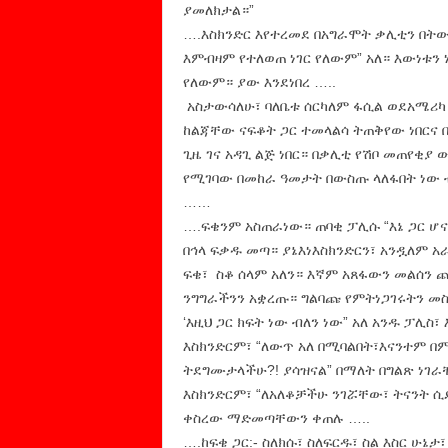
ያመለክታል።”
….እስክንድር እየተረመደ በአግራሞት ቃሊቲን በትው
እምብዛም የተለወጠ ነገር የለውም” አለ። እውነቱን
የለውም። ያው እንደነበረ …..
አስታውሳለሁ፣ ባለቤቱ ሰርካለም ፋሲል ወደአሜሪካ 
ከልጃቸው ናፍቆት ጋር ተመላልሳ ትጠቅየው ነበርና በ
ጊዜ ገና አዳጊ ልጅ ነበር። በቃሊቲ የሽቦ መጠየቂያ
የሚገባው በመከራ ዓመታት በውስጡ ላለፋበት ነው 
……
….ፍቄንም አስጠራነው። ጠባቂ ፓሊሱ “እኔ ጋር ሆና
በኅላ ፍቃዱ መጣ። ያኔእነእስክንድርን፣ አንዷለም 
ፍቄ፣ ስቆ ሰላም አለን። እኛም አጸፋውን መልሰን ጨዋ
ንግግራችንን አቋረጡ። ግልባጩ የምትነጋገሩትን መስ
‘እዚህ ጋር ክፍት ነው ብለን ነው” አለ አንዱ ፓሊ
እስክንድርም፣ “ለውጥ አለ በሚባልበት፣እናንተም በም
ትደግሙታላችሁ?! ያሳዝናል” በማለት በግልጽ ነገራቸ
እስክንድርም፣ “ለአለቆቻችሁ ንገሯቸው፣ ትናንት ሲ
ቀስረው ማድመጣቸውን ቀጠሉ …..
….ከፍቄ ጋር:- ስለክሱ፣ ስለፍርዱ፣ ስል እስር ሁኔ