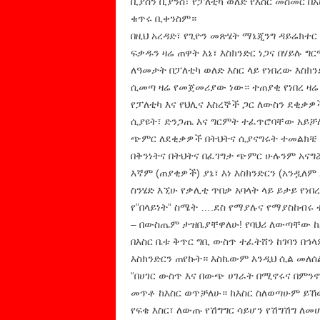
ቢያስን ቢያንስ፣ የፓለቲካ ወለድ የእስር መስመር በአ
ቁጥሩ ቢቀንስም።
በዚህ አረዳድ፣ የጊዮን መጽሄት ማኔጂንግ ዳይሬክተ
ፍቃዱን ዛሬ ጠዋት እኔ፣ እስክንድር ነጋና በሃይሉ 
ለዓመታት በፓለቲካ ወለድ እስር ላይ የነበረው እስክንድ
ሲመጣ ዛሬ የመጀመሪያው ነው። ተጠያቂ የነበረ ዛሬ
የፓለቲካ እና የህሊና እስረኞች ጋር ለውስን ደቂቃዎ
ሲያዩት፣ ድንጋጤ እና ግርምት ተፈጥሮባቸው አይቻለ
ጭምር ለደቂቃዎች በትህትና ሲያናግሩት ተመልክቼ 
በቅንነትና በትህትና በፈገግታ ጭምር ሁሉንም አናግ
እኛም (ጠያቂዎች) ያኔ፣ እነ እስክንድርን (አንዷለም
ስንሄድ እኚሁ የቃሊቲ ጥበቃ አባላት ላይ ይታይ የነ
የ”በላይነት” ስሜት ….ደስ የማያሉና የማያስከብሩ ተ
– በውስጤም ታዝቤያቸዋለሁ! የባህሪ ለውጣቸው ከል
በእስር ቤቱ ቅጥር ግቢ ውስጥ ተፈትሸን ከገባን በ
እስክንድርን ጠየኩት። እስኬውም እንዲህ ሲል መለሰል
“በሀገር ውስጥ እና በውጭ ሀገራት በሚኖሩና በምን
መጥቶ ከእስር ወጥቻለሁ። ከእስር ስለወጣሁም ይኸው
የፍቄ እስር፣ ለውጡ የሽግግር ሳይሆን የሽግሽግ ለመ