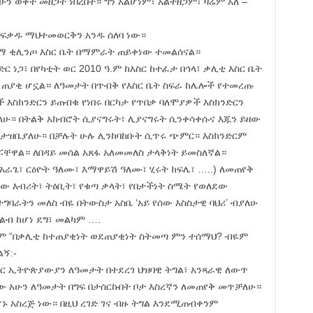
ሁን ወቅት መዘጋት ነበረበት። ግን አልሆነም፣ አልተዘጋም፣ ዛሬም አለ –
ር ፍቃዱ ማህተመወርቅን አንዱ ሰለባ ነው።
ግርማ ቂሊንጦ እስር ቤት በማምራት ጠይቀነው ተመልሰናል።
ር ነጋ፣ በየካቲት ወር 2010 ዓ.ም ከእስር ከተፈታ በኅላ፣ ቃሊቲ እስር ቤት
 ጠያቂ ሆኗል። ለዓመታት በጥብቅ የእስር ቤት ስፍራ ከሌሎች የተመረጡ
ች እስክንድርን ይጠብቁ የነበሩ በርካታ የጥበቃ ባለሞያዎች እስክንድርን
ሁ። በትልቅ አክብሮት ሲያናግሩት፣ ሊያናግሩት ሲንቀሳቀሱና እጁን ይዘው
ታዝቤያለሁ። በቻሉት ሁሉ ሊንከባከቡት ሲጥሩ ጭምር። እስክንድርም
ሯቸዋል። ለበዳይ መሰል አጸፋ አለመመለስ ታላቅነት ይመስለኛል።
 አራጌ፣ ርዕዮት ዓለሙ፣ እማዋይሽ ዓለሙ፣ ሂሩት ክፍሌ፣ …..) ለመጠየቅ
በረው እብሪት፣ ትዕቢት፣ የቁጣ ቃላት፣ የበታችነት ስሜት የወለደው
ግባራትን መለስ ብዬ በትውስታ አስቤ ‘አይ የሰው እስስታዊ ባህሪ’ ብያለሁ
ብ ከሆነ ደግ፣ መልካም ….
ኅላም “በቃሊቲ ከተጠያቂነት ወደጠያቂነት ስትመጣ ምን ተሰማህ? ብዬም
ኝ:-
ኖር ኢትዮጵያውያን ለዓመታት በተደረገ ህዝባዊ ትግል፣ አንጻራዊ ለውጥ
 አሁን ለዓመታት በግፍ በታሰርኩበት ቦታ እስረኛን ለመጠየቅ መጥቻለሁ።
ሆኑ አስረጅ ነው። በዚህ ረገድ ገና ብዙ ትግል እንደሚጠብቀንም