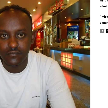
admi
” የኩ
admi