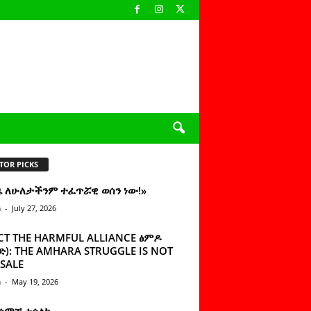
TOR PICKS
ዜ ለሁለታችንም ተፈጥሯዊ ወሰን ነው!»
n
-
July 27, 2026
CT THE HARMFUL ALLIANCE ፅምዶ
): THE AMHARA STRUGGLE IS NOT
SALE
n
-
May 19, 2026
 ሰምቼ ተሳልኩ