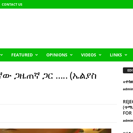
CONTACT US
FEATURED
OPINIONS
VIDEOS
LINKS
EDI
ኛው ጋዜጠኛ ጋር ….. (ኤልያስ
«ተከ
admi
REJE
(ጥማድ
FOR 
admi
ዘፈን