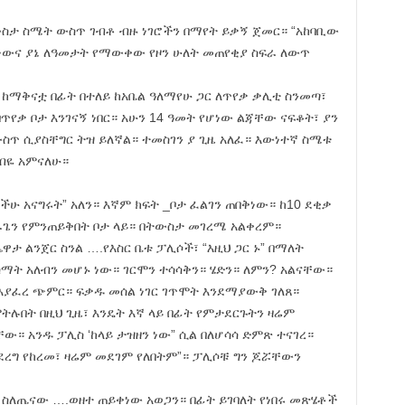
ስታ ስሜት ውስጥ ገብቶ ብዙ ነገሮችን በማየት ይቃኝ ጀመር። “አከባቢው
 ነውና ያኔ ለዓመታት የማውቀው የዞን ሁለት መጠየቂያ ስፍራ ለውጥ
ከማቅናቷ በፊት በተለይ ከአቤል ዓለማየሁ ጋር ለጥየቃ ቃሊቲ ስንመጣ፣
ጥየቃ ቦታ እንገናኝ ነበር። አሁን 14 ዓመት የሆነው ልጃቸው ናፍቆት፣ ያን
 ውስጥ ሲያስቸግር ትዝ ይለኛል። ተመስገን ያ ጊዜ አለፈ። እውነተኛ ስሜቱ
ብዬ አምናለሁ።
ችሁ አናግሩት” አለን። እኛም ክፍት _ቦታ ፈልገን ጠበቅነው። ከ10 ደቂቃ
አራጌን የምንጠይቅበት ቦታ ላይ። በትውስታ መገረሜ አልቀረም።
ታ ልንጀር ስንል ….የእስር ቤቱ ፓሊሶች፣ “እዚህ ጋር ኑ” በማለት
ማት አለብን መሆኑ ነው። ገርሞን ተሳሳቅን። ሄድን። ለምን? አልናቸው።
ስ፣ እያፈረ ጭምር። ፍቃዱ መሰል ነገር ገጥሞት እንደማያውቅ ገለጸ።
ትሉበት በዚህ ጊዜ፣ እንዴት እኛ ላይ በፊት የምታደርጉትን ዛሬም
ው። አንዱ ፓሊስ ‘ከላይ ታዝዘን ነው” ሲል በለሆሳሳ ድምጽ ተናገረ።
ደረግ የከረመ፣ ዛሬም መደገም የለበትም”። ፓሊሶቹ ግን ጆሯቸውን
ታ፣ ስለጤናው ….ወዘተ ጠይቀነው አወጋን። በፊት ይገባለት የነበሩ መጽሄቶች