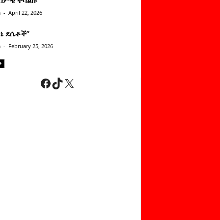
n
-
April 22, 2026
ነኔ ደሴቶች’’
n
-
February 25, 2026
Facebook
TikTok
X