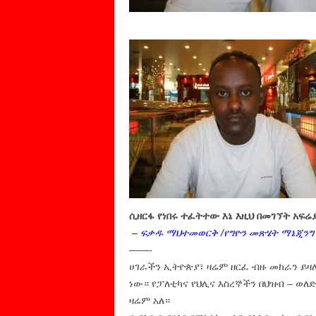
ሲዘርፋ የነበሩ ተፈትተው እኔ እዚህ በመገኘት አፍሬ
– ፍቃዱ ማህተመወርቅ /የግዮን መጽሄት ማኔጂንግ 
——-
ሀገራችን ኢትዮጵያ፣ ዛሬም ዘርፈ ብዙ መከራን ይ
ነው። የፓለቲካና የህሊና እስረኞችን በህዝብ – ወለድ
ዛሬም አለ።