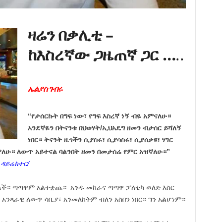
ዛሬን በቃሊቲ –
ከእስረኛው
ጋዜጠኛ ጋር …
..
ኤልያስ ገብሩ
“የታሰርኩት በግፍ ነው፣ የግፍ እስረኛ ነኝ ብዬ አምናለሁ።
አንደኛዬን በትናንቱ በህወሃት/ኢህአዴግ ዘመን ብታሰር ይሻለኝ
ነበር። ትናንት ዜጎችን ሲያስሩ፣ ሲያሳስሩ፣ ሲያሰቃዩ፣ ሃገር
ያለሁ። ለውጥ አይተናል ባልንበት ዘመን በመታሰሬ የምር አዝኛለሁ።”
ዳይሬክተር/
ዛለች። ጣጣዋም አልተቋጨ። አንዱ መከራና ጣጣዋ ፓለቲካ ወለድ እስር
 አንጻራዊ ለውጥ ሳቢያ፣ አንመለከትም ብለን አስበን ነበር። ግን አልሆነም።