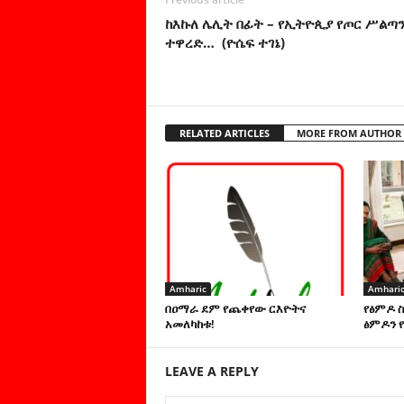
ከእኩለ ሌሊት በፊት – የኢትዮጲያ የጦር ሥልጣ
ተዋረድ… (ዮሴፍ ተገኔ)
RELATED ARTICLES
MORE FROM AUTHOR
Amharic
Amhari
በዐማራ ደም የጨቀየው ርእዮትና
የፅምዶ 
አመለካከቱ!
ፅምዶን የ
LEAVE A REPLY