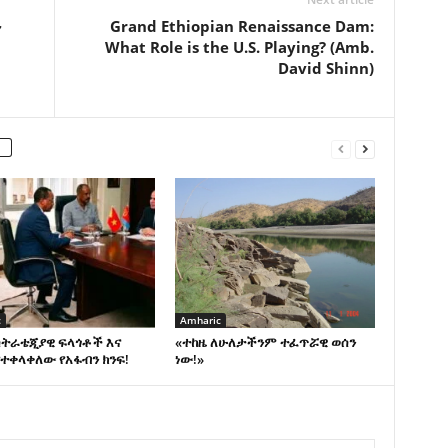
ን
Grand Ethiopian Renaissance Dam:
What Role is the U.S. Playing? (Amb.
David Shinn)
c
Amharic
ስትራቴጂያዊ ፍላጎቶች እና
«ተከዜ ለሁለታችንም ተፈጥሯዊ ወሰን
ተቀላቀለው የአፋብን ክንፍ!
ነው!»