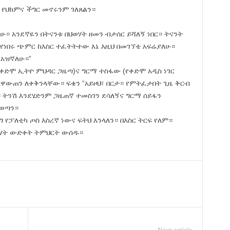
 የህክምና ችግር መኖሩንም ገለጸልን።
ለሁ። አንደኛዬን በትናንቱ በህወሃት ዘመን ብታሰር ይሻለኝ ነበር። ትናንት
ፏ የነበሩ ጭምር ከእስር ተፈትትተው እኔ እዚህ በመገኘቴ አፍሬያለሁ።
 አዝኛለሁ።”
ቀድሞ ኢትዮ ምህዳር ጋዜጣ)ና ግርማ ተስፋው (የቀድሞ አዲስ ነገር
ዋውጠን ለቀቅንላቸው። ፍቄን “አይዞህ፣ በርታ። የምትፈታበት ጊዜ ቅርብ
 ትንሽ እንደሄድንም ጋዜጠኛ ተመስገን ደሳለኝና ግርማ ሰይፋን
 ወጣን።
የፓለቲካ ጦስ እስረኛ ነውና ፍትህ እንላለን። በእስር ትርፍ የለም።
ወሃት ውድቀት ትምህርት ውሰዱ።
Next article