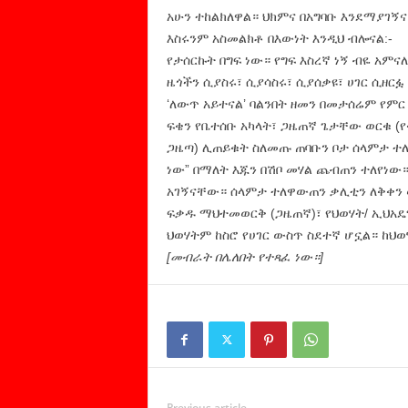
አሁን ተከልክለዋል። ህክምና በአግባቡ እንደማያገኝና
እስሩንም አስመልክቶ በእውነት እንዲህ ብሎናል:-
የታሰርኩት በግፍ ነው። የግፍ እስረኛ ነኝ ብዬ አምና
ዜጎችን ሲያስሩ፣ ሲያሳስሩ፣ ሲያሰቃዩ፣ ሀገር ሲዘር
‘ለውጥ አይተናል’ ባልንበት ዘመን በመታሰሬም የምር
ፍቄን የቤተሰቡ አካላት፣ ጋዜጠኛ ጌታቸው ወርቁ (የ
ጋዜጣ) ሊጠይቁት ስለመጡ ጠባቡን ቦታ ሰላምታ ተለ
ነው” በማለት እጁን በሽቦ መሃል ጨብጠን ተለየነው።
አገኝናቸው። ሰላምታ ተለዋውጠን ቃሊቲን ለቅቀን
ፍቃዱ ማህተመወርቅ (ጋዜጠኛ)፣ የህወሃት/ ኢህአዴግ 
ህወሃትም ከስሮ የሀገር ውስጥ ስደተኛ ሆኗል። ከህ
[መብራት በሌለበት የተጻፈ ነው።]
Previous article