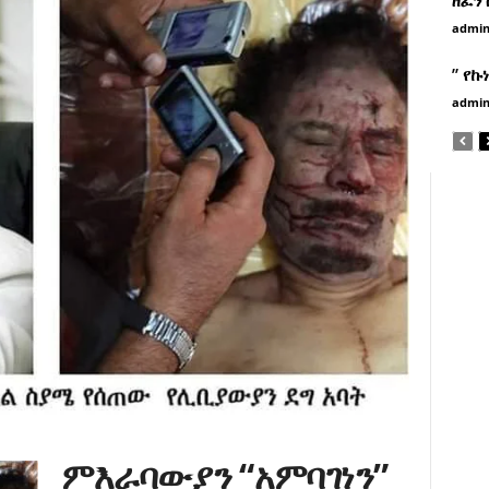
admi
” የኩ
admi
ምእራባውያን “አምባገነን”