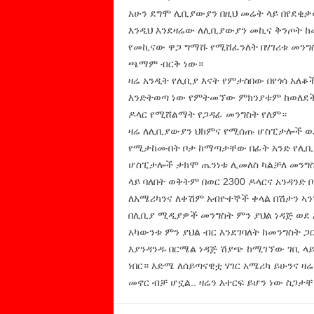
አሁን ደግሞ ሊቢያውያን በዚህ መሬት ላይ በየደቂቃ
እንዲህ እንደዛሬው ለሊቢያውያን መኪና ቅንጦት ከመ
የመኪናው ዋጋ ግማሹ የሚሸፈንለት በሃገሪቱ መንግ
ጫማም ብርቅ ነው።
ዛሬ አንዲት የሊቢያ እናት የምታስበው በየጎሳ አለቆ
እንድትወጣ ነው የምትመኘው ምክንያቱም ከወለደችበ
ዶላር የሚሸልማት የጋዳፊ መንግስት የለም።
ዛሬ ለሊቢያውያን ህክምና የሚሰጡ ሆስፒታሎች ወ
የሚታከሙበት ቦታ ከማጣታቸው በፊት አንድ የሊቢያ
ሆስፒታሎች ታክሞ ጤንነቱ ሊመለስ ካልቻለ መንግ
ላይ ባለበት ወቅትም በወር 2300 ዶላርና አንዳንድ
ለአሜሪካንና ለቀሽም አብዮተኞች ቀላል በሽታን ኣን
በሊቢያ ሚዲያዎች መንግስት ምን ያህል ነዳጅ ወደ 
አካውንቱ ምን ያህል ብር እንደገባለት ከመንግስት 
እያንዳንዱ በርሜል ነዳጅ ሽያጭ ከሚገኘው ገቢ ላይ
ነበር። እድሜ ለሰይጣናዊቷ ሃገር አሜሪካ ይሁንና ዛ
መኖር ብቻ ሆኗል.. ዛሬን እተርፍ ይሆን ነው ስጋታቸ