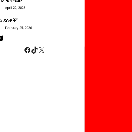
n
-
April 22, 2026
ነኔ ደሴቶች’’
n
-
February 25, 2026
Facebook
TikTok
X