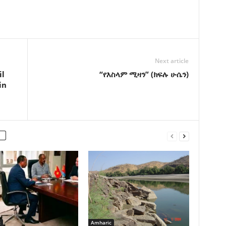
Next article
il
“የእስላም ሚዛን” (ክፍሉ ሁሴን)
in
c
Amharic