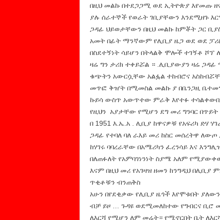
በዚህ መልኩ በተደጋጋሚ ወደ ኢትዮጵያ እየመጡ ዘና
ያሉ ሰራተኞች የወራት ገቢያቸውን እንደሚዘጉ እር
ጋዳፊ ህይወታቸውን በዚህ መልኩ ከምቾት ጋር ቢ
አመት በፊት ማንኛውም የሊቢያ ዜጋ ወደ ወደ ፓሪ
በስደተኝነት ሳይሆን በትላልቅ ሞሎች ተገኝቶ ሾፕ ለ
ዛሬ ግን ታሪክ ተቀይሯል ። .ሊቢያውያን ዛሬ ጋ
ቁጭትን አውርሷቸው አልፏል ተከብሮና አስከብሯቸው
መጥፎ ቅዠት በሚመስል መልኩ ያ በቤንጋዚ ቤተመን
ኩይሳ ውስጥ አውጥተው ምራቅ እየተፉ ተሳልቀውበታል
የዚህን አያታቸው የሚሆን ደግ መሪ ግንባር በጥይት 
በ 1951 እ.ኤ.አ . ሊቢያ ከዋናዎቹ የአፍሪካ ድሃ 
ጋዳፊ የተባለ ባለ ራእይ መሪ ከስር መሰረትዋ ለው
ከሃገሩ ባባረራቸው በአሜሪካን ፈረንሳይ እና እን
በለጠፉለት የአምባገነንነት ስያሜ አለም የሚያውቀው
እናም በዚህ መሪ የአገዛዝ ዘመን ከንግዲህ በሊቢያ 
ጥቂቶቹን ብንጠቅስ
አሁን በየደቂቃው የሊቢያ ዜጎች እየሞቱበት ያለውን 
ብቻ ይዞ … ጉዳዩ ወደሚመለከተው የግብርና ቢሮ 
ለእርሻ የሚሆን ለም መሬት። የሚኖርበት ቤት ለእር