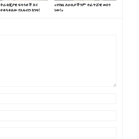
ስትራቴጂያዊ ፍላጎቶች እና
«ተከዜ ለሁለታችንም ተፈጥሯዊ ወሰን
ተቀላቀለው የአፋብን ክንፍ!
ነው!»