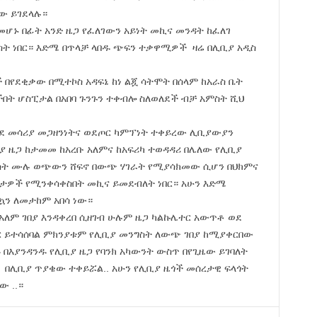
ው ይገደላሉ።
ሆኑ በፊት አንድ ዜጋ የፈለገውን አይነት መኪና መንዳት ከፈለገ
ስት ነበር። እድሜ በጥላቻ ላበዱ ጭፍን ተቃዋሚዎች ዛሬ በሊቢያ አዲስ
ች በየደቂቃው በሚተኮስ አዳፍኔ ከነ ልጇ ሳትሞት በሰላም ከአራስ ቤት
ት ሆስፒታል በአበባ ጉንጉን ተቀብሎ ስለወለደች ብቻ አምስት ሺህ
ደ መሳሪያ መጋዘንነትና ወደጦር ካምፕነት ተቀይረው ሊቢያውያን
 ዜጋ ከታመመ ከአረቡ አለምና ከአፍሪካ ተወዳዳሪ በሌለው የሊቢያ
ስት ሙሉ ወጭውን ሸፍኖ በውጭ ሃገራት የሚያሳክመው ሲሆን በህክምና
 ቦታዎች የሚንቀሳቀስበት መኪና ይመደብለት ነበር። አሁን እድሜ
ኳን ለመታከም አበሳ ነው።
አለም ገበያ እንዳቀረበ ሲዘገብ ሁሉም ዜጋ ካልኩሌተር አውጥቶ ወደ
ጋር ይተሳሰባል ምክንያቱም የሊቢያ መንግስት ለውጭ ገበያ ከሚያቀርበው
 በእያንዳንዱ የሊቢያ ዜጋ የባንክ አካውንት ውስጥ በየጊዜው ይገባለት
ሬ በሊቢያ ጥያቄው ተቀይሯል.. አሁን የሊቢያ ዜጎች መሰረታዊ ፍላጎት
ው ..።