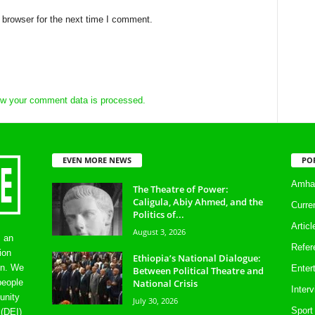
 browser for the next time I comment.
w your comment data is processed.
EVEN MORE NEWS
PO
Amhar
The Theatre of Power:
Caligula, Abiy Ahmed, and the
Curre
Politics of...
Artic
August 3, 2026
s an
Refer
ion
Ethiopia’s National Dialogue:
on. We
Enter
Between Political Theatre and
National Crisis
people
Inter
unity
July 30, 2026
Sport
 (DEI)