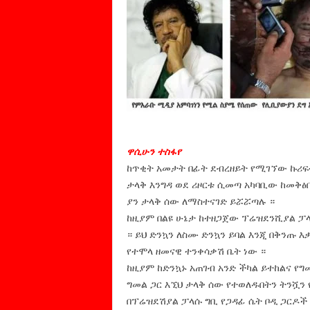
ዋሲሁን ተስፋየ
ከጥቂት አመታት በፊት ደብረዘይት የሚገኘው ኩሪፍቱ 
ታላቅ እንግዳ ወደ ሪዞርቱ ሲመጣ አካባቢው ከመቅፅ
ያን ታላቅ ሰው ለማስተናገድ ይሯሯጣሉ ።
ከዚያም በልዩ ሁኔታ ከተዘጋጀው ፕሬዝደንሺያል ፓላ
። ይህ ድንኳን ለስሙ ድንኳን ይባል እንጂ በቅንጡ እ
የተሞላ ዘመናዊ ተንቀሳቃሽ ቤት ነው ።
ከዚያም ከድንኳኑ አጠገብ አንድ ችካል ይተከልና የግ
ግመል ጋር እኚህ ታላቅ ሰው የተወለዱበትን ትንሿን
በፕሬዝደሽያል ፓላሱ ግቢ የጋዳፊ ሴት ቦዲ ጋርዶች