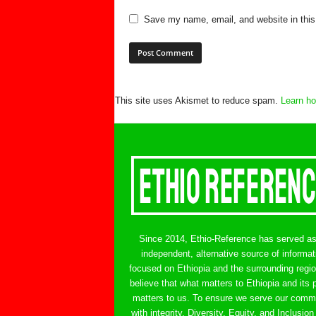
Save my name, email, and website in this
This site uses Akismet to reduce spam.
Learn ho
Since 2014, Ethio-Reference has served a
independent, alternative source of informat
focused on Ethiopia and the surrounding regi
believe that what matters to Ethiopia and its 
matters to us. To ensure we serve our comm
with integrity, Diversity, Equity, and Inclusion