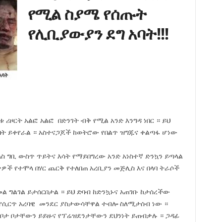
የሚል ስያሜ የሰጡት
የሊቢያውያን ደግ አባት!!!
ሪዞርት አልፎ አልፎ በድንገት ብቅ የሚል አንድ እንግዳ ነበር ። ይህ
በት ይቀየራል ። አስተናጋጆች ከወትሮው የበልጥ ዝግጁና ቀልጣፋ ሆነው
ስ ግቢ ውስጥ ጥይትና እሳት የማይበግረው አንድ አነስተኛ ድንኳን ይጣላል
ቃዎች የተሞላ በሃር ጨርቅ የተለበጠ አረቢያን መጅሊስ እና በላባ ትራሶች
መል ግልገል ይታሰርበታል ። ይህ ድባብ ከድንኳኑና አጠገቡ ከታሰረችው
 የሲርጥ አረባዊ መንደር ያስታውሳቸዋል ተብሎ ስለሚታሰብ ነው ።
 ቦታ ቦታቸውን ይይዙና የፕሬዝደንታቸውን ደህንነት ይጠብቃሉ ። ጋዳፊ