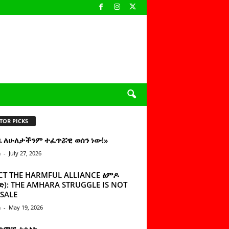
TOR PICKS
ዜ ለሁለታችንም ተፈጥሯዊ ወሰን ነው!»
n
-
July 27, 2026
CT THE HARMFUL ALLIANCE ፅምዶ
): THE AMHARA STRUGGLE IS NOT
SALE
n
-
May 19, 2026
 ሰምቼ ተሳልኩ