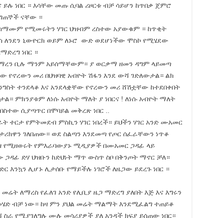
 ይሉ ነበር ። እሳቸው መጡ ሲባል ሪዞርቱ ብቻ ሳይሆን ከጥበቃ ጀምሮ
ግጠኞች ናቸው ።
ያስማሙም የሚመሩትን ሃገር ህዝብም ረስተው አያውቁም ። ከጥቂት
ስ ለንደን ኒውዮርክ ወይም ለኑሮ ውድ ወደሆነችው ሞስኮ የሚሄደው
ማድረግ ነበር ።
ዳፊ ማረን ቢሉ ማንም አይሰማቸውም። ያ ወርቃማ ዘመን ዳግም ላይመጣ
 የኖረውን መሪ በህዝባዊ አብዮት ሽፋን እንደ ውሻ ገድለውታል። ልክ
ግስት ተንደላቆ እና አንደላቋቸው የኖረውን መሪ ሸሽቷቸው ከተደበቀበት
። ምክንያቱም ለነሱ አብዮት ማለት ያ ነበርና ! ለነሱ አብዮት ማለት
በስተው ሲያጣጥር በሞባይል መቅረጽ ነበር ..
ሃገራት ተርታ የምትመደብ ምስኪን ሃገር ነበረች። ይህችን ሃገር አንድ ሙአመር
ጦ ታሪክዋን ገለበጠው። ወደ ስልጣን እንደመጣ የጦር ሰፈራቸውን ነጥቆ
ግሊዝ የሚዘወሩት የምእራባውያኑ ሚዲያዎች በሙአመር ጋዳፊ ላይ
 ጋዳፊ ድሃ ህዝቡን ከድህነት ማጥ ውስጥ ስቦ በቅንጦት ማኖር ቻለ።
ምድር እንኳን ሊሆኑ ሊታሰቡ የማይችሉ ነገሮች ለዜጋው ይደረጉ ነበር ።
መሬት ለማረስ የፈለገ አንድ የሊቢያ ዜጋ ማድረግ ያለበት እጅ እና እግሩን
መሄድ ብቻ ነው። ከዛ ምን ያህል መሬት ማልማት እንደሚፈልግ ተጠይቆ
ሻ ስራ የሚያገለግሉ ሙሉ መሳሪያዎች ያለ አንዳች ክፍያ ይሰጠው ነበር።