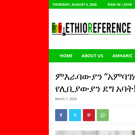
THURSDAY, AUGUST 6, 2026
SIGN IN / JOIN
E
t
h
i
o
R
e
HOME
ABOUT US
AMHARIC
f
e
r
ምእራባውያን “አምባገነ
e
n
የሊቢያውያን ደግ አባት!
c
e
March 7, 2020