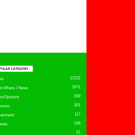
PULAR CATEGORY
13122
ic
1071
nt Affairs / News
509
les/Opinions
201
ences
117
tainment
108
views
51