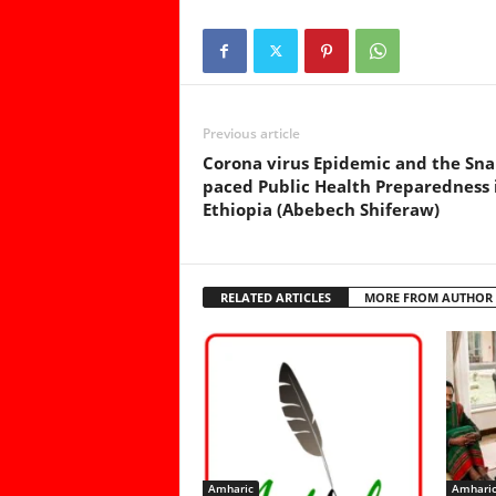
Previous article
Corona virus Epidemic and the Sna
paced Public Health Preparedness 
Ethiopia (Abebech Shiferaw)
RELATED ARTICLES
MORE FROM AUTHOR
Amharic
Amhari