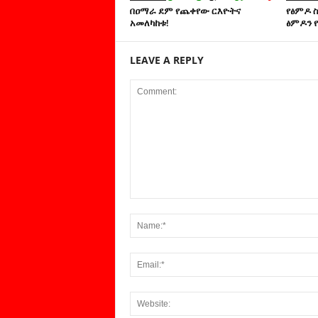
በዐማራ ደም የጨቀየው ርእዮትና
የፅምዶ 
አመለካከቱ!
ፅምዶን የ
LEAVE A REPLY