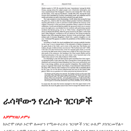
ራሳቸውን የረሱት ገርባዎች
አቻምየለህ ታምሩ
ከኦሮሞ በላይ ኦሮሞ ለመሆን የሚውተረተሩ ገርባዎች ነገር ሁሌም ያስገርመኛል።