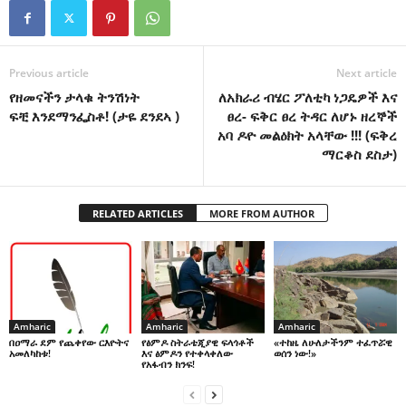
Previous article
Next article
የዘመናችን ታላቁ ትንሽነት
ለአክራሪ ብሄር ፖለቲካ ነጋዴዎች እና
ፍቺ እንደማንፌስቶ! (ታዬ ደንደኣ )
ፀረ- ፍቅር ፀረ ትዳር ለሆኑ ዘረኞች
አባ ዶዮ መልዕክት አላቸው !!! (ፍቅረ
ማርቆስ ደስታ)
RELATED ARTICLES
MORE FROM AUTHOR
Amharic
Amharic
Amharic
በዐማራ ደም የጨቀየው ርእዮትና
የፅምዶ ስትራቴጂያዊ ፍላጎቶች
«ተከዜ ለሁለታችንም ተፈጥሯዊ
አመለካከቱ!
እና ፅምዶን የተቀላቀለው
ወሰን ነው!»
የአፋብን ክንፍ!