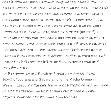
ቦረናዎች “ደገል ሰቂ” ይባላሉ። ትርጉሙም የመጀመሪያዎቹ ሰፋሪዎች ማለት ነው።
እውነተኛ ኦሮሞዎቹ እነዚህ ለባሪያ ፍንገላ መጥተው እዚያው የቀሩት ደገል ሰቂሶች
ብቻ ናቸው። የተቀረው ኦሮምኛ እንዲያወራ የተደረገው ሁሉ ኦሮሞ አይደለም።
ባጭሩ እስካሁን ድረስ በራሳቸው በኦሮሞ ብሔርተኞች የተደርጉ ጥናቶች ሁሉ
እንደሚያሳዩት በየአካባቢው የሚገኘው ኦሮምኛ ተናጋሪ ሕዝብ እዚያው አካባቢ
ከሚገኝ ሌላ ቋንቋ ተናገሪ ጋር እንጂ ከእውነተኛ ኦሮሞዎቹ (ከቦረናዎች) ጋር
ምንም አይነት ዝምድና የለውም። በኦፌኮ ስብሰባ ተገኝተው ከኦሮሞ ጋር የተጋባን
አማራ እናፋታለን የሚሉ ራሳቸው ኦሮሞ ያልሆኑ ገበሮዎች ለሚሉት ነገር ታማኝ
ከሆኑ ከሁሉ በፊት እነሱ ራሳቸው ዘራቸው ያልሆነን ማንነት ትተው፤ ዘራቸው
ካልሆነ ኦሮሞ ጋር የመሰረቱትን ጋብቻ ፈትተው ከኦሮሞ የገዢ መደብ ወረራ በፊት
ከነበረው የጥንት ማንነታቸውን ከሚጋሩ ሰዎች ጋር ተጋብተው የመርህ ሰዎች
መሆናቸውን ያሳዩን።
ከታች የታተመው ገጽ በኦሮሞ ታሪክ ጥናት ጥርሱን የነቀለው አሌክሳንድሮ
ትሪውልዚ “Boorana and Gabaro among the Macha Oromo in
Western Ethiopia” በሚል ርዕስ ካሳተመው ድንቅ ምርምር የተወሰደ ነው። ጥናቱ
ዛሬ ኦሮምኛ የሚናገረው ሁሉ ኦሮሞ እንዳልሆነ የኦሮሞ ባላባቶች ራሳቸው
የሚሉትን የመዘገበበት የምርምር ውጤት ነው። አንብቡት!