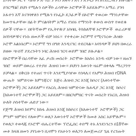
ራሳቸው ኦሮሞ ሳይሆኑ አማራ ያገባን አፋተን እኛን እንዲያገባ እናደርጋለን ይሉናል።
ይገርማል! ይህን የሚሉን ሰዎችኮ ራሳቸው ኦሮሞዎች አይደሉም። አማራ ያገባ
አፋተን እኛ እናገባዋለን የሚሉን የኦፌኮ ደጋፊዎች በኦሮሞ ተወረው ማንነታቸው
ከመጥፋታቸው በፊት ምናልባትም አማራ የነበሩ የማንነት ቀውስ ውስጥ የወደቁ
ሰዎች ናቸው። በየትኛውም የኢትዮጵያ አካባቢ ትክክለኞቹ ኦሮሞዎች ወራሪዎቹ
አባገዳዎቹና የነሱ ዘመዶች ብቻ ነበሩ። የተቀረው ኦሮምኛ የሚናገረው ሕዝቡ
ኦሮሞ አልነበረም። ኦሮምኛ ግን በግድ እንዲናገር ተደርጓል። አባገዳዎች ይህን በወረራ
ይዘው ጭሰኛ ያደረጉትን ነባር ሕዝብ ገርባ ወይም ገበሮ ይሉታል።
በኦሮሞዎች በራሳቸው አፈ ታሪክ መሰረት ኦሮሞው ከአስሩ አንዱ ብቻ ነው። ዘጠኙ
ገበሮ ወይም በወረራ የተያዘ ሕዝብ ነው። ይህንን እውነት ዛሬም በቀላሉ ማረጋገጥ
ይቻላል። በቅርቡ የተጠና ጥናት እንደሚያሳየው የሰላሌና የአምቦ ሕዝብ የDNA
ውጤት ዝምድናው ከምንጃርና ከጅሩ ሕዝብ ጋር እንጂ ከቦረና (እወነተኛው
ኦሮሞዎች) ጋር አይደለም። የአርሲ ሕዝብ ዝምድናው ከሐዲያ ጋር እንጂ ከቦረና
(ከእውነተኛ ኦሮሞዎች) ጋር አይደለም። በበርካምበር ጥናት መሰረት የአርሲ ሕዝብ
ሁለት ሶስተኛው ሐድያ ነው።
የጅማ ሕዝብ ከየምና ከከፋ ሕዝብ እንጂ ከከቦረና (ከእውነተኛ ኦሮሞዎች) ጋር
ምንም ዝምድና የለውም። ወለጋ እውነተኛ ኦሮሞዎች ከመቶ አስር አይሞሉም።
የወለጋ ተወላጁ የኦሮሞ ብሔርተኛው ፕሮፌሰር ተሰማ ተአ እንደነገረን በ18ኛው
መቶ ክፍለ ዘመን ያየኔውን ቢዛሞን የአሁኑን ወለጋን ለመጀመሪያ ጊዜ የረገጡት