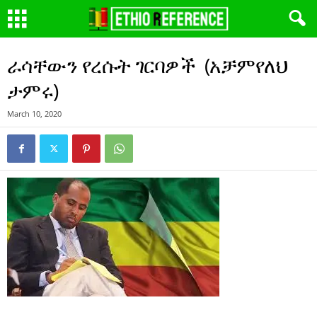
ራሳቸውን የረሱት ገርባዎች (አቻምየለህ
ታምሩ)
March 10, 2020