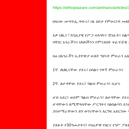
https://ethiopiazare.com/amharic/article
በዛሪው መጣጥፌ ባጭሩ፤ በኔ ዕይታ የምሁርነት መለ
አዎ ህሊና ! ከጊዜያዊ የሥጋ ፍላጎትና ሽንፈት፤ ስል
ባሻገር አገራችንና ህዝባችንን የምናይበት ተፈጥሯዊ 
ዛሬ በአገራችን ኢትዮጵያ ሁለት ዓይነት ምሁራን አሉ 
1ኛ. ለህሊናቸው ያደሩ፤ በሳልና ሃቀኛ ምሁራንና
2ኛ. ለሆዳቸው ያደሩ፤ ግልብ ምሁራን፤ ሲሆኑ
ሆድ አደር፤ ወይም ግልብ ምሁራን፤ ለሆዳቸው ያደ
ሆዳቸውን ለሚሞላላቸው ሥርዓትና ባለስልጣን እንደ 
ያስተማራቸውን ድሃ ወገናቸውን እርግፍ አድርገው
ያለፉት የ30ዓመታትና፤ የዛሬዎቹ የዘርና የጎሥ 