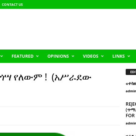
CONTACT US
FEATURED
OPINIONS
VIDEOS
LINKS
EDI
ና ጎሣ የለውም ! (አሥራደው
«ተከ
admi
REJE
(ጥማድ
FOR 
admi
ዘፈን