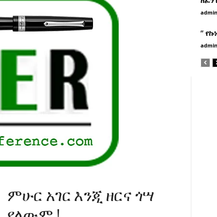
admi
” የኩ
admi
ምሁር አገር እንጂ ዘርና ጎሣ
የለውም !