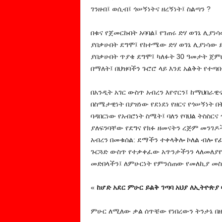
ገንዘብ፤ ወሲብ፤ ጎሠኝነትና ዘረኝነት፤ ስልጣን ?
በቁና የጀመርኩበት አባባል፤ የገጠሩ ድሃ ወገኔ ሊያ
ያበቃሁበት ደግሞ፤ የከተሜው ድሃ ወገኔ ሊያነሳው ይ
ያበቃሁበት ጥያቄ ደግሞ፤ ካለፉት 30 ዓመታት ጀ
በማለት፤ በህዝባችን ጉሮሮ ላይ እንደ አልቅት የተጣ
በአንዲት አገር ውስጥ አብረን እየኖርን፤ ከማህበራዊና
በስሜታዊነት በያዝነው የደነደነ የዘርና የጎሠኝነት 
ባዳበርነው የአብሮነት ስሜት፤ ባለን የባህል ትስስር
ያለፍንባቸው የደግና የክፉ ዘመናትን ረጅም መንገዶች
አብረን በመቁሰል: ደማችን ተቀላቅሎ ኮለል ብሎ የ
ጉርጓድ ውስጥ የተቃቀፈው አጥንታችንን ላለመለያየ
መድበላችን፤ ለምሁርነት የምንሰጠው የመለኪያ መስፈ
«
ከሆድ አደር ምሁር ይልቅ ገጣባ አህያ ለኢትዮጵያ
ምሁር ለሚለው ቃል ሰጥቼው የነበረውን ትንታኔ በዚ