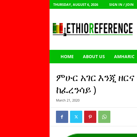
THURSDAY, AUGUST 6, 2026
SIGN IN / JOIN
E
t
h
i
o
R
e
HOME
ABOUT US
AMHARIC
f
e
r
ምሁር አገር እንጂ ዘር
e
n
ከፈረንሳይ )
c
e
March 21, 2020