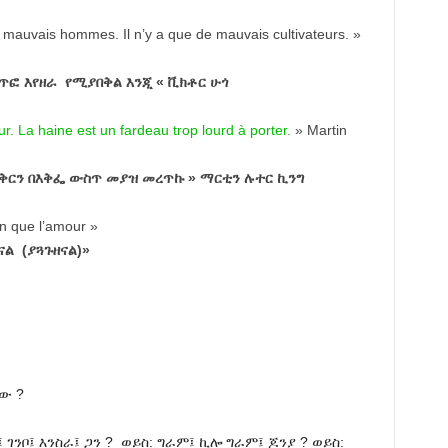
 mauvais hommes. Il n’y a que de mauvais cultivateurs. »
ጥፎ እየዘራ የሚያበቅል እንጂ « ቪክቶር ሁጎ
ur. La haine est un fardeau trop lourd à porter.
»
Martin
ፍቅርን በእቅፌ ውስጥ መያዝ መረጥኩ » ማርቲን ሉተር ኪንግ
n que l’amour »
ናል (ያጓጉዘናል)»
ው ?
፤ ገንቦ፤ እንስራ፤ ጋን ? ወይስ: ግራም፤ ኪሎ ግራም፤ ጆንያ ? ወይስ: