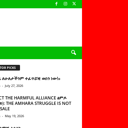
TOR PICKS
ዜ ለሁለታችንም ተፈጥሯዊ ወሰን ነው!»
n
-
July 27, 2026
CT THE HARMFUL ALLIANCE ፅምዶ
): THE AMHARA STRUGGLE IS NOT
SALE
n
-
May 19, 2026
 ሰምቼ ተሳልኩ