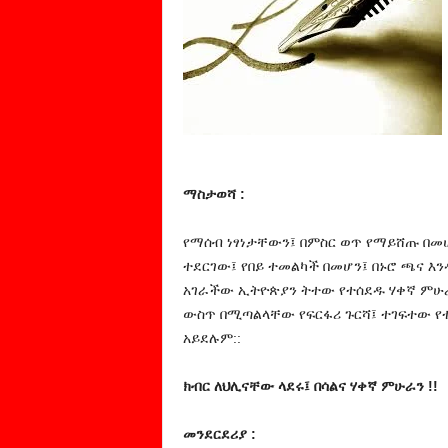
ማስታወሻ :
የማሰብ ነፃነታቸውን፤ በምስር ወጥ የማይሸጡ በመሆ
ተደርገው፤ የበይ ተመልካች በመሆን፤ በኑሮ ጫና እ
አገራችው ኢትዮጵያን ትተው የተሰደዱ ሃቀኛ ምሁራን
ውስጥ በሚጣልላቸው የፍርፋሪ ጉርሻ፤ ተገፍተው የ
አይደሉም::
ክብር ለህሊናቸው ላደሩ፤ በሳልና ሃቀኛ ምሁራን !!
መንደርደሪያ :