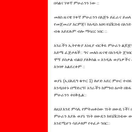
በሳልና ሃቀኛ ምሁራንን ነው ::
መለስ ዜናዊ ሃቀኛ ምሁራንን በእጅጉ ይፈራና ይጠ
የመጀመሪያ እርምጃ፤ ከአዲስ አበባ ዩኒቨርስቲ በአንድ
ብቁ አይደሉም ብሎ ማባረር ነበር ::
አገራችን ኢትዮጵያ እነዚያ ብርቅዬ ምሁራን ልጆቿን
እድሜ ፈጅታለች:: ግና መለስ ዜናዊ በአንዲት ጀንበ
ሞኝ ይስቃል ብልህ ያለቅስል » እንዲሉ ወያኔዎችና
እንባዋ አልደረቀም ::
ወያኔ (ኢህአዴግ ቁጥር 1) ለሆድ አደር ምሁር ተ
እንዲበተኑ በማድረግ፤ አገራችን ከምግብ ዕጦት በከፋ
ምሁራንን ተበቅሏል::
ለዚህ እንደ ምሳሌ የምትጠቀሰው ገነት ዘውዴ ነች፤ በ
ምሁራን እያሉ ወያኔ ገነት ዘውዴን ከዩኒቨርስቲው ው
እንደሚሆን ሳይታለም የተፈታ ንበር::