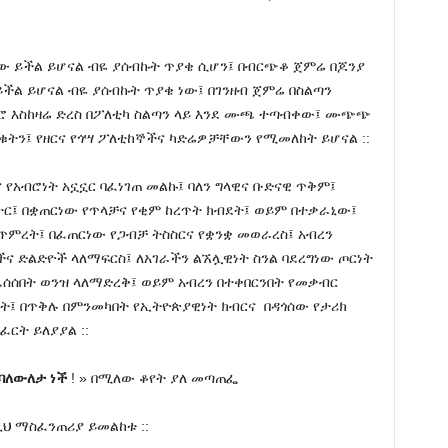
ነሳው ይችል ይሆናል ብዬ ያሰብኩት ጥያቄ ሲሆን፤ በብርጭቆ ጀምሬ በጆንያ
ችል ይሆናል ብዬ ያሰብኩት ጥያቄ ነው፤ በገንዘብ ጀምሬ በስልጣን
ምሮ እስከዛሬ ድረስ በፖለቲካ ስልጣን ላይ እንደ ሙጫ ተጣብቀው፤ ሙጭጭ
በቁትን፤ የዘርና የጎሣ ፖለቲከኞችና ካድሬዎቻቸውን የሚመለከት ይሆናል ::
 የአብሮነት አኗኗር ባፈነገጠ መልኩ፤ ባለን ግላዊና ቡድናዊ ጥቅም፤
በትር፤ በቋጠርነው የጥላቻና የቂም ከረጥት ክብደት፤ ወይም በተቃራኒው፤
ና ጥምረት፤ በፈጠርነው የጋብቻ ትስስርና የቋንቋ መወራረስ፤ አብረን
ና ድልድዮች ላለማፍርስ፤ ለአገራችን ልኧሏዊነት ስንል ባደረግነው ጦርነት
ፈሰሰበት ወንዝ ላለማድረቅ፤ ወይም አብረን በተቀበርንበት የመቃብር
ት፤ በጥቅሉ በምንመካበት የኢትዮጵያዊነት ክብርና በዳጎሰው የታሪክ
ርት ይለያያል ::
 ባለውለታ ነች
! » በሚለው ቆየት ያለ መጣጠፌ
ህ ማስፈንጠሪያ ይመልከቱ ::