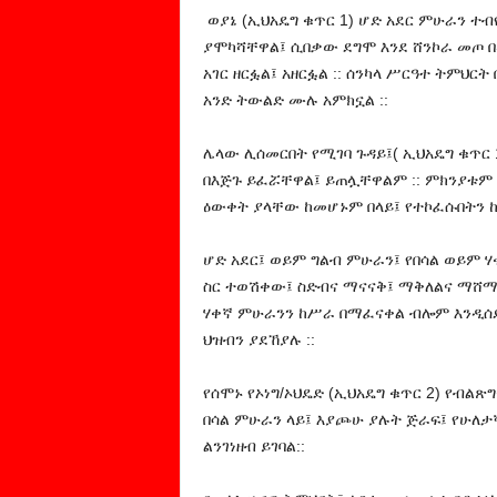
ወያኔ (ኢህአዴግ ቁጥር 1) ሆድ አደር ምሁራን ተ
ያሞካሻቸዋል፤ ሲበቃው ደግሞ እንደ ሸንኮራ መጦ በመ
አገር ዘርፏል፤ አዘርፏል :: ሰንካላ ሥርዓተ ትምህር
አንድ ትውልድ ሙሉ አምክኗል ::
ሌላው ሊሰመርበት የሚገባ ጉዳይ፤( ኢህአዴግ ቁጥር 
በእጅጉ ይፈሯቸዋል፤ ይጠሏቸዋልም :: ምክንያቱም 
ዕውቀት ያላቸው ከመሆኑም በላይ፤ የተኮፈሱበትን ኩ
ሆድ አደር፤ ወይም ግልብ ምሁራን፤ የበሳል ወይም ሃ
ስር ተወሽቀው፤ ስድብና ማናናቅ፤ ማቅለልና ማሸማ
ሃቀኛ ምሁራንን ከሥራ በማፈናቀል ብሎም እንዲሰደ
ህዝብን ያደኸያሉ ::
የሰሞኑ የኦነግ/ኦህዴድ (ኢህአዴግ ቁጥር 2) የብል
በሳል ምሁራን ላይ፤ እያጮሁ ያሉት ጅራፍ፤ የሁለታኛ
ልንገነዘብ ይገባል::