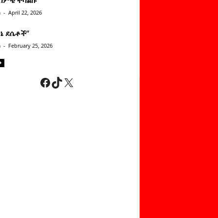
n
-
April 22, 2026
ነኔ ደሴቶች’’
n
-
February 25, 2026
Facebook
TikTok
X