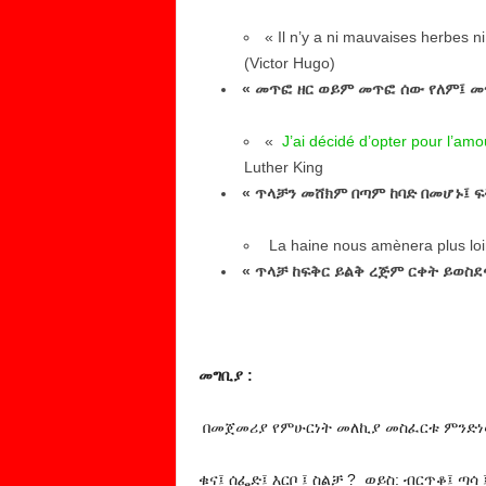
« Il n’y a ni
mauvaises herbes
ni
(Victor Hugo)
« መጥፎ ዘር ወይም መጥፎ ሰው የለም፤ መ
«
J’ai décidé d’opter pour l’amo
Luther King
« ጥላቻን መሸክም በጣም ከባድ በመሆኑ፤ 
La haine nous amènera plus loi
« ጥላቻ ከፍቅር ይልቅ ረጅም ርቀት ይወስደ
መግቢያ :
በመጀመሪያ የምሁርነት መለኪያ መስፈርቱ ምንድነ
ቁና፤ ሰፌድ፤ እርቦ ፤ ስልቻ ? ወይስ: ብርጥቆ፤ ጣሳ 