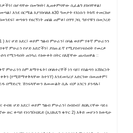
ብዬዎችን፤ በሆዳቸው በመግዛት፤ ሊጠቀምባቸው ሲፈልግ ይክባቸዋል፤
ጣል፤ እንደ በርሜል እያንከባለለ ለ30 ዓመታት የእነሱን ትከሻ ተመርኩዞ
ት በመንደፍ፤ ወጣቱን የዘረኝነት ጠበል ጠምቆ፤ በጎሣ ጋቢ ዓይኖቹን በመጋረድ
1 ) እና ሆድ አደር፤ ወይም ግልብ ምሁራን፤ በሳል ወይም ሃቀኛ ምሁራንን
ሃቀኛ ምሁራን የሆድ አደሮችን፤ ያበጠ ፊኛ የሚያስተነፍሱበት የመረቃ
ይሳ የሚንዱበት ጠንካራ የዕውቀት በትር በእጃቸው ጨብጠዋል ::
ቀኛ ምሁራንን ስም ለማጥፋት፤ በባለተረኞች ነን ባይ፤ የስልጣን አሽከርነት
ቀቅን (የሚሸማቀቅላቸው ከተገኘ) እንደመሳሪያ አድርገው በመጠቀም፤
ዱ በማድረግ: ሽንፍላቸውን ለመሙልት ሲሉ ብቻ አገርን ይንዳሉ፤
ጽግና ተብዬ ሆድ አደር፤ ወይም ግልብ ምሁራን፤ ስብስብ፤ ለህሊናቸው ባደሩ
ው ዙር ቀጣይ የኦነግ/ኦህዴድ (ኢህአዴግ ቁጥር 2) እቅድ መሆኑን ከወዲሁ