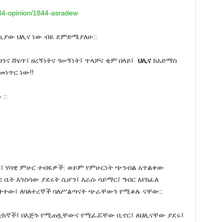
s/34-opinion/1844-asradew
ኪያው ህሊና ነው ብዬ ደምድሜያለሁ::
ጣንና ሸፍጥ፤ ዘረኝነትና ጎሠኝነት፤ ጥላቻና ቂም በላይ፤
ህሊና
ከአድማስ
መነጥር ነው!!
::
ሩ፤ ሃሳዊ ምሁር ተብዬዎች: ወይም የምሁርነት ጭንብል አጥልቀው
ቤት እንስሳው ያደሩት ሲሆን፤ እራሱ ሳይማር፤ ግብር እየከፈለ
 ትተው፤ ለባለተረኞች ባለሥልጣናት ጭራቸውን የሚቆሉ ናቸው::
ፖለቲከኛች፤ በእጅጉ የሚጠሏቸውና የሚፈሯቸው ቢኖር፤ ለህሊናቸው ያደሩ፤