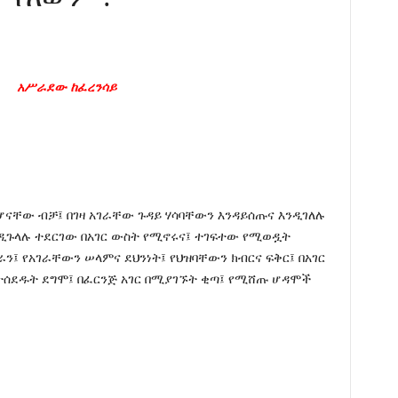
አሥራደው ከፈረንሳይ
ናቸው ብቻ፤ በገዛ አገራቸው ጉዳይ ሃሳባቸውን እንዳይሰጡና እንዲገለሉ
ንዲጉላሉ ተደርገው በአገር ውስት የሚኖሩና፤ ተገፍተው የሚወዷት
፤ የአገራቸውን ሠላምና ደህንነት፤ የህዝባቸውን ክብርና ፍቅር፤ በአገር
ተሰደዱት ደግሞ፤ በፈርንጅ አገር በሚያገኙት ቂጣ፤ የሚሸጡ ሆዳሞች