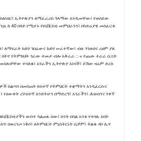
ላ ስለነበር፤ ኢትዮጵያን ለማፈራረስ ዓላማው እንዲመቸው፤ የወሰደው
 ጊዜ ከ 40 በላይ የሚሆኑ የዩኒቨርስቲ መምህራንን፤ በካድሬያዊ መስፈርቱ
፤ ለማፍራት ከድሃ ገበሬውና ከድሃ ሠራተኛው፤ ብዙ ገንዘብና ረዘም ያለ
ር በትኖ የትምክህት ጎራው ተመታ ብሎ አቅራራ :: « የጨው ተራራ ሲናድ
 መሰሎቻቸው ተሳለቁ፤ አገራችን ኢትዮጵያ አነባች፤ ይኸው ዛሬም ድረስ
ብዬዎች ስልጣን በመስጠት ከፍተኛ የትምህርት ተቋማትን እንዲፈርሱና
 ፤ የዕውቀት ረሃብተኛ እንድትሆን በማድረግ፤ አገራችን፤ ሕዝብንና ሃቀኛ
ዩኒቨርስቲያችን ውስጥ ካልጠፋ ሰው፤ ስንት በሳል አንቱ የተባሉ አባት
ስጥ በወረንጦ ነቅሶ፤ ለትምህርት ምኒስትርነት ሲሾም፤ ትልቁ ዳቦ ሊጥ