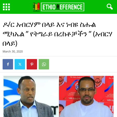
ዶ/ር አብርሃም በላይ እና ነብዩ ስሑል
ሚካኤል ” የትግራይ በረከቶቻችን ” (አብርሃ
በላይ)
March 30, 2020