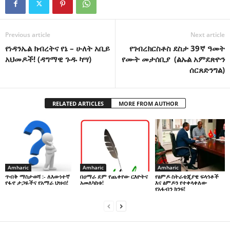
Previous article
Next article
የነዳንኤል ክብረትና የኔ – ሁለት አቢይ
የገብረክርስቶስ ደስታ 39ኛ ዓመት
አህመዶች! (ዳግማዊ ጉዱ ካሣ)
የሙት መታሰቢያ (ልኡል አምደጽዮን
ሰርጸድንግል)
RELATED ARTICLES
MORE FROM AUTHOR
Amharic
Amharic
Amharic
በዐማራ ደም የጨቀየው ርእዮትና
የፅምዶ ስትራቴጂያዊ ፍላጎቶች
ጥብቅ ማስታወሻ :- ለእውነተኛ
አመለካከቱ!
እና ፅምዶን የተቀላቀለው
የፋኖ ታጋዬችና የአማራ ህዝብ!
የአፋብን ክንፍ!