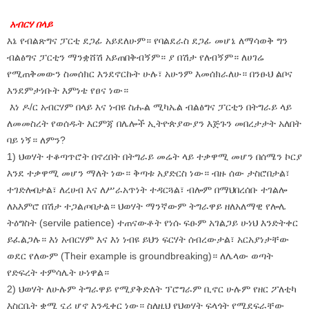
አብርሃ በላይ
እኔ የብልጽግና ፓርቲ ደጋፊ አይደለሁም። የባልደራስ ደጋፊ መሆኔ ለማሳወቅ ግን
ብልፅግና ፓርቲን ማንቋሸሽ አይጠበቅብኝም። ያ በሽታ የለብኝም። ለሀገሬ
የሚጠቅመውን ስመሰክር እንደኖርኩት ሁሉ፣ አሁንም እመሰክራለሁ። በንፁህ ልቦና
እንደምታነቡት እምነቴ የፀና ነው።
እነ ዶ/ር አብርሃም በላይ እና ነብዩ ስሑል ሚካኤል ብልፅግና ፓርቲን በትግራይ ላይ
ለመመስረት የወሰዱት እርምጃ በሌሎች ኢትዮጵያውያን እጅጉን መበረታታት አለበት
ባይ ነኝ። ለምን?
1) ህወሃት ተቆጣጥሮት በኖረበት በትግራይ መሬት ላይ ተቃዋሚ መሆን በሰሜን ኮርያ
እንደ ተቃዋሚ መሆን ማለት ነው። ቅጣቱ አያድርስ ነው። ብዙ ሰው ታስሮበታል፣
ተገድሎበታል፣ ለረሀብ እና ለሥራአጥነት ተዳርጓል፣ ብሎም በማህበረሰቡ ተገልሎ
ለአእምሮ በሽታ ተጋልጦበታል። ህወሃት ማንኛውም ትግራዋይ ዘለአለማዊ የሎሌ
ትዕግስት (servile patience) ተጠናውቶት የነሱ ፍፁም አገልጋይ ሁነህ እንድትቀር
ይፈልጋሉ። እነ አብርሃም እና እነ ነብዩ ይህን ፍርሃት ሰብረውታል፣ አርአያነታቸው
ወደር የለውም (Their example is groundbreaking)። ለሌላው ወጣት
የድፍረት ተምሳሌት ሁነዋል።
2) ህወሃት ለሁሉም ትግራዋይ የሚያቅድለት ፕሮግራም ቢኖር ሁሉም የዘር ፖለቲካ
እስርቤት ቋሚ ኗሪ ሆኖ እንዲቀር ነው። ስለዚህ የህወሃት ፍላጎት የሚደፍራቸው