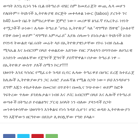
ወጣት እንኳ ቢነሳ ገፋ ቢል በትግራይ ብሄር ስም ከመደራጀት ውጪ ሌላ መሆን
የለበትም። ትህነጎች ኢትዮጵያዊ ድርጅት መቀላቀል ነውር (taboo) ያረጉት ገና
ከ40 አመት በፊት ከምስረታቸው ጀምሮ ነው። መሪዎቹ ፅንፈኛ የኤርትራ ነፃነት
ተሟጋቾች ሁነው፣ ሌላው ትግራይ “ሀገሬ ኢትዮጵያ” ካለ “ዳግማይ ሽዋዊ” (ሁለተኛ
የሽዋ ሰው) ወይም “ዳግማይ አምሓራይ” እያሉ ሰላሙን ይነሱታል። ትህነጎች አንድ
የባንዳ ትውልድ ባፈሩበት መሬት ላይ በኢትዮጵያዊነታቸው የኮሩ ነብዩ ስሑል
ሚካኤል እና አብርሃም በላይ ተወልደው አድገው የዘር ፖለቲካን በጣጥሰው ለሀገራዊ
አንድነት መሰለፋቸው የጀግኖች ጀግኖች ያሰኛቸዋል። ቦታው ትግራይ ነዋ –
በኢትዮጵያ ውስጥ ያለች ሰሜን ኮርያ!!!!!
ህወሃት እንደ ካንሰር የሚፈሩት ጉዳይ ቢኖር ሌላው ትግራዋይ በሀገር ደረጃ ከተደራጀ
ከሌሎች ኢትዮጵያውያን ጋር አብሮ ያጠፋኛል የሚል ስጋት ነው። ይህ እንዳይሆን
ደግሞ እጁን ተከታትለው በመርዝ፣ በጥይት፣ በመኪና ገጭተው፣ ወይም ከፎቅ
ገፍትረው ጥለው ይገድሉታል። ነብዩ እና ዶ/ር አብርሃም በላይ እና ሌሎች የትግራይ
ወጣቶች በትግራይ የብልፅግና ፓርቲ አባላት ነን ብለው ያላንዳች ስጋት
መንቀሳቀሳቸው ህወሃትን እንቅልፍ የነሳ ጉዳይ ሲሆን፣ ሀገር ወዳድ ኢትዮጵውያን
ግን እጃቸውን ዘርግተው በደስታ ሊቀበሏቸው የግድ ይላል።