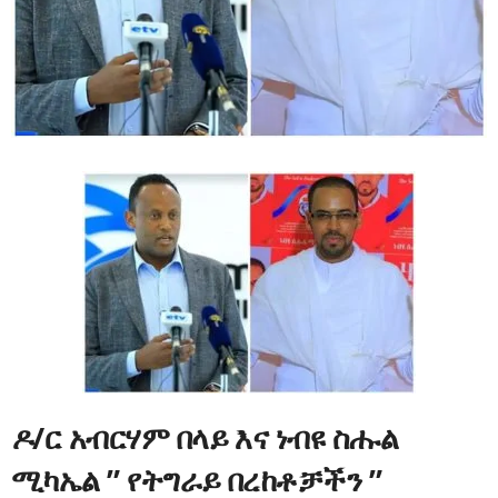
ዶ/ር አብርሃም በላይ እና ነብዩ ስሑል
ሚካኤል
” የትግራይ በረከቶቻችን ”