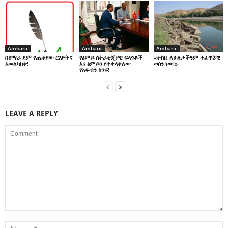
Amharic
Amharic
Amharic
በዐማራ ደም የጨቀየው ርእዮትና
የፅምዶ ስትራቴጂያዊ ፍላጎቶች
«ተከዜ ለሁለታችንም ተፈጥሯዊ
አመለካከቱ!
እና ፅምዶን የተቀላቀለው
ወሰን ነው!»
የአፋብን ክንፍ!
LEAVE A REPLY