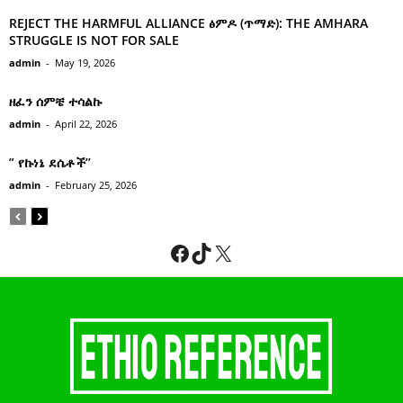
REJECT THE HARMFUL ALLIANCE ፅምዶ (ጥማድ): THE AMHARA
STRUGGLE IS NOT FOR SALE
admin
-
May 19, 2026
ዘፈን ሰምቼ ተሳልኩ
admin
-
April 22, 2026
” የኩነኔ ደሴቶች’’
admin
-
February 25, 2026
Facebook
TikTok
X