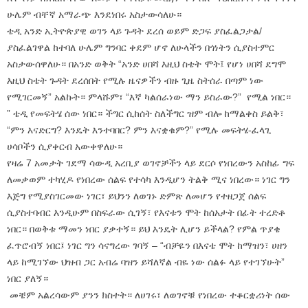
ሁሌም ብቸኛ አማራጭ እንደነበሩ አስታውሳለሁ።
ቴዲ አንድ ኢትዮጵያዊ ወገን ላይ ጉዳት ደረሰ ወይም ድጋፍ ያስፈልጋታል/
ያስፈልገዋል ከተባለ ሁሌም ግንባር ቀደም ሆኖ ለሁላችን በጎነትን ሲያስተምር
አስታውሰዋለሁ። በአንድ ወቅት “አንድ ሀበሻ እዚህ ስቴት ሞት፤ የሆነ ሀበሻ ደግሞ
እዚህ ስቴት ጉዳት ደረሰበት የሚሉ ዜናዎችን ብዙ ጊዜ ስትሰራ በጣም ነው
የሚገርመኝ” አልኩት። ምላሹም፣ “እኛ ካልሰራነው ማን ይስራው?” የሚል ነበር።
” ቴዲ የመፍትሄ ሰው ነበር። ችግር ሲከሰት ስለችግር ዝም ብሎ ከማልቀስ ይልቅ፣
“ምን እናድርግ? እንዴት እንተባበር? ምን እናቋቁም?” የሚሉ መፍትሄ-ፈላጊ
ሀሳቦችን ሲያቀርብ አውቀዋለሁ።
የዛሬ 7 አመታት ገደማ ሳውዲ አረቢያ ወገኖቻችን ላይ ደርሶ የነበረውን አስከፊ ግፍ
ለመቃወም ተካሂዶ የነበረው ሰልፍ የተሳካ እንዲሆን ትልቅ ሚና ነበረው። ነገር ግን
እጅግ የሚያስገርመው ነገር፣ ይህንን ለወገኑ ድምጽ ለመሆን የተዘጋጀ ሰልፍ
ሲያስተባብር እንዲሁም በስፍራው ሲገኝ፣ የእናቱን ሞት ከሰአታት በፊት ተረድቶ
ነበር። በወቅቱ ማመን ነበር ያቃተኝ። ይህ እንዴት ሊሆን ይችላል? የምል ጥያቄ
ፈጥሮብኝ ነበር፤ ነገር ግን ሳናግረው ገባኝ – “ብቻዬን በእናቴ ሞት ከማዝን፣ ሀዘን
ላይ ከሚገኘው ህዝብ ጋር አብሬ ባዝን ይሻለኛል ብዬ ነው ሰልፉ ላይ የተገኘሁት”
ነበር ያለኝ።
መቼም አልረሳውም ያንን ክስተት። ለሀገሩ፣ ለወገኖቹ የነበረው ተቆርቋሪነት ሰው