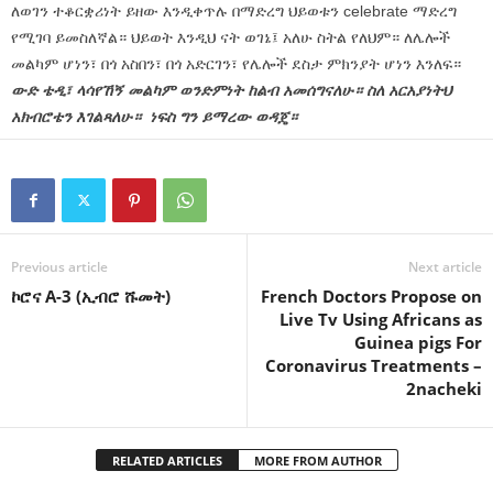
ለወገን ተቆርቋሪነት ይዘው እንዲቀጥሉ በማድረግ ህይወቱን celebrate ማድረግ
የሚገባ ይመስለኛል። ህይወት እንዲህ ናት ወገኔ፤ አለሁ ስትል የለህም። ለሌሎች
መልካም ሆነን፣ በጎ አስበን፣ በጎ አድርገን፣ የሌሎች ደስታ ምክንያት ሆነን እንለፍ።
ውድ ቴዲ፣ ላሳየኸኝ መልካም ወንድምነት ከልብ አመሰግናለሁ። ስለ አርአያነትህ
አክብሮቴን እገልጻለሁ። ነፍስ ግን ይማረው ወዳጄ።
Previous article
Next article
ኮሮና A-3 (ኢብሮ ሹመት)
French Doctors Propose on
Live Tv Using Africans as
Guinea pigs For
Coronavirus Treatments –
2nacheki
RELATED ARTICLES
MORE FROM AUTHOR