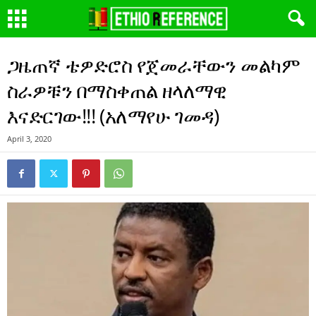
ጋዜጠኛ ቴዎድሮስ የጀመራቸውን መልካም
ስራዎቹን በማስቀጠል ዘላለማዊ
እናድርገው!!! (አለማየሁ ገመዳ)
April 3, 2020