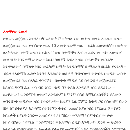
አለማየሁ ገመዳ
የቱ ጋር መጀመር እንዳለብኝ አላውቅም። ትግል ነው ይህንን መፃፉ እራሱ። ቴዲን
ለመጀመሪያ ጊዜ ያገኘሁት የዛሬ 10 አመት ገደማ ነበር – ስልክ ደውሎልኝ። በወቅቱ
ለአትላንታ ከተማ አዲስ ነበርኩና፣ “ወደ ከተማችን እንኳን ደህና መጣህ። አውሮፓ
መሆንህን ነበር የማውቀው። እዚህ ካለህማ አብረን ብዙ ስራዎችን መስራት
እንችላለን።” በማለት ነበር መልካም ስሜት እንዲሰማኝ በ ማድረግ በስልክ ያናገረኝ።
በኋላ የአድማስ ሬድዮ እንግዳ እንድሆን ጠይቆኝ ግብዣውን ተቀብዬ ስቱዲዮ ውስጥ
ለመጀመሪያ ጊዜ በአካል ተገናኘን። በወቅቱ ሚዲያ ላይ ስቀርብ የመጀመሪያዬ
ስለነበር ትንሽ ፈራ ተባ ብዬ ነበር። ቴዲ ግን ቀለል እንዲለኝ ነበር ያደረገው –
ጨዋታው፣ ወንድማዊ ለዛው፣ እንዲሁም ከምንም በላይ ለማህበረሰባችን ያለውን
ወገናዊነት ወዲያው ነበር የተረዳሁት። ከዚያን ጊዜ ጀምሮ ከቴዲ ጋር በስልክም ይሁን
በአካል፣ በተለያያ አጋጣሚ በተገናኘን ቁጥር ‘boss’ እያለ ነበር የሚጠራኝ። የሆነ
አበረታች ስሜት ነበረው አጠራሩ፤ የሆነ “በርታ ወንድሜ፣ በምትሰራው ሁሉ
እኮራብሃለሁ!” የሚል ወንድማዊነት። አድማስ ሬዲዮ እንዲሁም ድንቅ መጽሄትን
አትላንታ በነበርኩባቸው አመታት የተለያዩ መረጃዎችን ስለ ማህበረሰባችን ለማግኘት