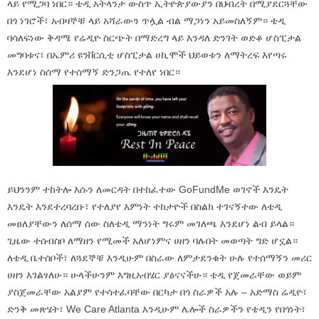
ላይ የሚጋባ ነበር። ቴዲ አትላንታ ውስጥ ኢትዮጵያውያን በህብረት በሚያደርጓቸው
በጎ ነገሮች፣ አብዛኞቹ ላይ አሻራውን ጥሏል ብል ማጋነን አይመስለኝም። ቴዲ
ባሳለፍነው ቅዳሜ የሬዲዮ ስርጭት በማድረግ ላይ እንዳለ ድንገት ወድቆ ሆስፒታል
መግባቱና፣ በኤምሪ ዩንቨርሲቲ ሆስፒታል ሀኪሞች ህይወቱን ለማትረፍ እየጣሩ
እንደሆነ ስሰማ የተሰማኝ ድንጋጤ የተለየ ነበር።
ይህንንም ተከትሎ እሱን ለመርዳት በተከፈተው GoFundMe ወገኖች እንዴት
እንዴት እንደተረባረቡ፣ የተለያየ እምነት ተከታዮች በስልክ ተገናኝተው ለቴዲ
መፀለያቸውን ለሰማ ሰው ስለቴዲ ማንነት ግሩም መገለጫ እንደሆነ ልብ ይላል።
ጊዜው ተሰብስቦ ለማዘን የሚመች አለሆነምና ሀዘን ባሉበት መወጣት ግድ ሆኗል።
ለቴዲ ቤተሰቦች፣ ለጓደኞቹ እንዲሁም በስራው ለምታደንቁት ሁሉ የተሰማኝን መሪር
ሀዘን እገልፃለሁ። ሁላችሁንም እግዚአብሄር ያፅናናችሁ። ቴዲ የጀመራቸው ወይም
ያስጀመራቸው አልያም የተሳተፈባቸው በርካታ በጎ ስራዎች አሉ – አድማስ ሬዲዮ፣
ድንቅ መጽሄት፣ We Care Atlanta እንዲሁም ሌሎች ስራዎችን የቴዲን የበጎነት፣