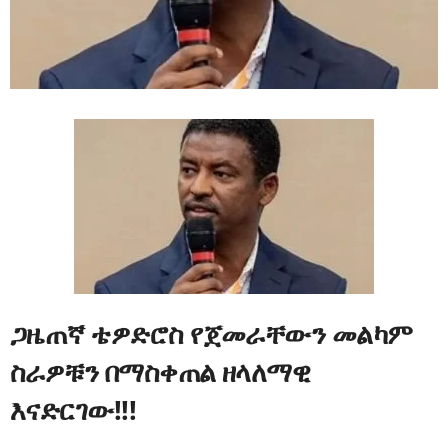
ጋዜጠኛ ቴዎድሮስ የጀመራቸውን መልካም
ስራዎቹን በማስቀጠል ዘላለማዊ
እናድርገው!!!