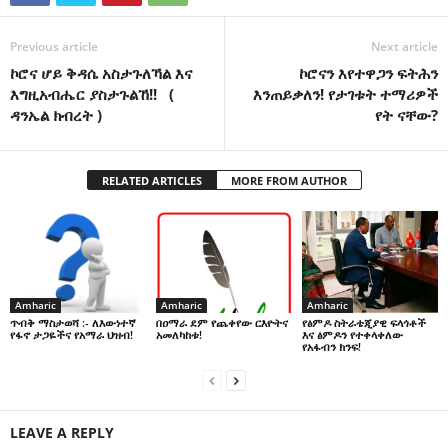
Previous article
Next article
ኮሮና ሆይ ቅዳሴ አስታጉለኻል እና
ኮሮናን እየተዋጋን ፍትሕን
እግዚአብሔር ያስታጉልኸ!! (
እንጠይቃለን! የታገቱት ተማሪዎች
ዳንኤል ክብረት )
የት ናቸው?
RELATED ARTICLES
MORE FROM AUTHOR
Amharic
Amharic
Amharic
በዐማራ ደም የጨቀየው ርእዮትና
የፅምዶ ስትራቴጂያዊ ፍላጎቶች
ጥብቅ ማስታወሻ :- ለእውነተኛ
አመለካከቱ!
እና ፅምዶን የተቀላቀለው
የፋኖ ታጋዬችና የአማራ ህዝብ!
የአፋብን ክንፍ!
LEAVE A REPLY