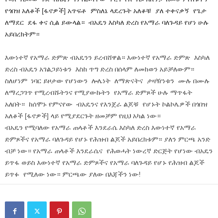
የጎበዝ አለቆች [ፋኖዎች] አጥፍቶ ምስለኔ ላደረጉት አለቆቹ ያለ ተቀናቃኝ የጌታ
ለማደር ደፋ ቀና ሲል ይውላል። ብአዴን እስካለ ድረስ የአማራ ባለጉዳይ የሆነ ሁሉ
አይበረክትም።
እውነተኛ የአማራ ድምጽ ብአዴንን ይረብሸዋል። እውነተኛ የአማራ ድምጽ እስካለ
ድረስ ብአዴን አገልጋይነቱን እስከ ጥግ ድረስ በሰላም ለመከወን አይቻለውም።
ስለሆነም ነባር ይዞታው የሆነውን ሎሌነት ለማጽናትና ታዛዥነቱን ሙሉ በሙሉ
ለማረጋገጥ የሚረብሹትንና የሚያውኩትን የአማራ ድምጾች ሁሉ ማጥፋት
አለበት። ከሰሞኑ የምናየው ብአዴንና የእንጀራ ልጆቹ የሆኑት ኮልኮሌዎች በጎበዝ
አለቆች [ፋኖዎች] ላይ የሚያደርጉት ዘመቻም የዚህ አካል ነው።
ብአዴን የሚባለው የአማራ ጠላቶች እንደራሴ እስካለ ድረስ እውነተኛ የአማራ
ድምጾችና የአማራ ባለጉዳይ የሆኑ የሕዝብ ልጆች አይበረክቱም። ያለን ምርጫ አንድ
ብቻ ነው። የአማራ ጠላቶች እንደራሴና የሕወሓት ነውረኛ ድርጅት የሆነው ብአዴን
ይጥፋ ወይስ እውነተኛ የአማራ ድምጾችና የአማራ ባለጉዳይ የሆኑ የሕዝብ ልጆች
ይጥፉ የሚለው ነው። ምርጫው ያለው በእጃችን ነው!