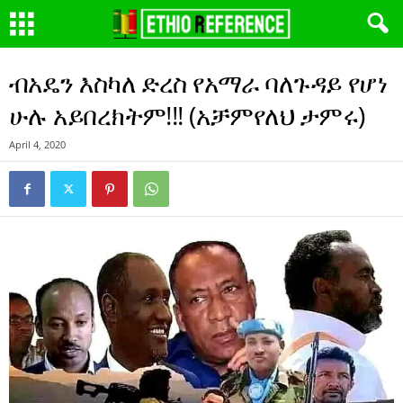
ብአዴን እስካለ ድረስ የአማራ ባለጉዳይ የሆነ
ሁሉ አይበረክትም!!! (አቻምየለህ ታምሩ)
April 4, 2020