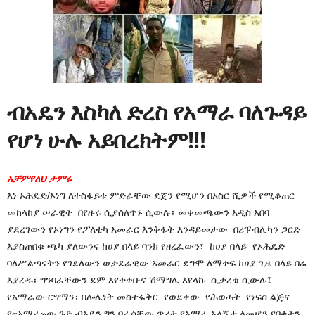
ብአዴን እስካለ ድረስ የአማራ ባለጉዳይ
የሆነ ሁሉ አይበረክትም!!!
አቻምየለህ ታምሩ
እነ ኦሕዴድ/ኦነግ ለተስፋይቱ ምድራቸው ደጀን የሚሆን በአስር ሺዎች የሚቆጠር
መከላከያ ሠራዊት በየዙሩ ሲያሰለጥኑ ሲውሉ፤ መቀመጫውን አዲስ አበባ
ያደረገውን የኦነግን የፖለቲካ አመራር እንቅፋት እንዳይመታው በሪፑብሊካን ጋርድ
እያስጠበቁ ጫካ ያለውንና ከሀያ በላይ ባንክ የዘረፈውን፣ ከሀያ በላይ የኦሕዴድ
ባለሥልጣናትን የገደለውን ወታደራዊው አመራር ደግሞ ለማቀፍ ከሀያ ጊዜ በላይ በሬ
እያረዱ፣ ግንባራቸውን ደም እየተቀቡና ሽማግሌ እየላኩ ሲታረቁ ሲውሉ፤
የአማራው ርግማን፣ በሎሌነት መስተፋቅር የወደቀው የሕወሓት የነፍስ ልጅና
የ«አማራ»ው ጉድ ብአዴን ግን በራሳቸው ጥረት የአማራ አለኝታ ለመሆን የበቁትን