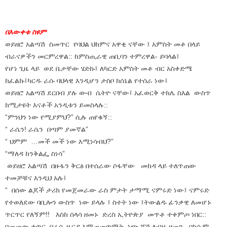
በእውቀቱ ስዩም
ወይዘሮ አልጣሽ ስመጥር የባህል ህክምና አዋቂ ናቸው ፤ አምስት መቶ በላይ
ብራናዎችን መርምረዋል:: ከምስጢራዊ ጠቢባን ተምረዋል- ይባላል፤
የሆነ ጊዜ ላይ ወደ ቤታቸው ሄድኩ፤ ለካርድ አምስት መቶ ብር አስቀድሜ
ከፈልኩ፤ካርዱ ራሱ ባህላዊ እንዲሆን ታስቦ ከሰኔል የተሰራ ነው፤
ወይዘሮ አልጣሽ ደርበብ ያሉ ውብ ሴትዮ ናቸው፤ አፈወርቅ ተክሌ ስእል ውስጥ
ከሚታዩት እናቶች አንዲቱን ይመስላሉ::
“ምንህን ነው የሚያምህ?” ሲሉ ጠየቁኝ::
“ ራሴን! ራሴን በጣም ያመኛል”
“ ህምም …መች መች ነው እሚነሳብህ?”
“ማለዳ ከንቅልፌ ስነሳ”
ወይዘሮ አልጣሽ በዙፋን ቅርፅ በተሰራው ሶፋቸው መከዳ ላይ ተለጥጠው
ተመቻቹና እንዲህ አሉ፤
“ በሰው ልጆች ታሪክ የመጀመራው ራስ ምታት ታማሚ ናምሩድ ነው፤ ናምሩድ
የተወለደው ባቢሎን ውስጥ ነው ይላሉ ፤ ስተት ነው ፤ትውልዱ ፊንቃዊ ለመሆኑ
ጥርጥር የለኝም!! እስከ ሰላሳ ዘመኑ ድረስ ኢትዮጵያ መጥቶ ተቀምጦ ነበር::
ባመመው ቁጥር በራሱ ዙርያ እሚጠመጥማት ነጭ ሻሽ ለብዙ ዘመን ባክሱም