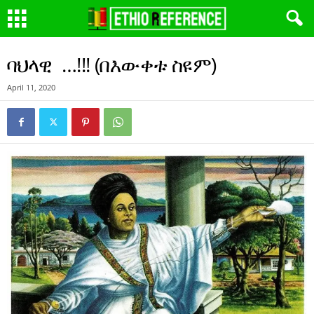
ባህላዊ …!!! (በእውቀቱ ስዩም)
April 11, 2020