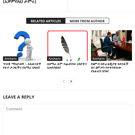
(አቻምየለህ ታምሩ)
RELATED ARTICLES
MORE FROM AUTHOR
Amharic
Amharic
Amharic
በዐማራ ደም የጨቀየው ርእዮትና
የፅምዶ ስትራቴጂያዊ ፍላጎቶች
ጥብቅ ማስታወሻ :- ለእውነተኛ
አመለካከቱ!
እና ፅምዶን የተቀላቀለው
የፋኖ ታጋዬችና የአማራ ህዝብ!
የአፋብን ክንፍ!
LEAVE A REPLY