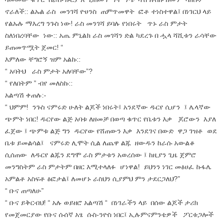
ኖራለች:: ልኡል ራስ መንገሻ ዮሀንስ ጠምጥመዋት ፎቶ ተነስተዋል፤ በነገርህ ላይ
የልኡሉ ማእረግ ንጉስ ነው! ራስ መንገሻ ይባሉ የነበሩት ጥኑ ራስ ምታት
ስለነበረባቸው ነው:: አጤ ምኒልክ ራስ መገሻን ድል ካደረጉ በ ሗላ ሻሺቱን ራሳቸው
ይጠመጥሟት ጀመር! “
እምለው ቸግሮኝ ዝም አልኩ::
“ አባትህ ራስ ምታት አለባቸው”?
“ የለበትም ” ብየ መለስኩ::
አልጣሽ ቀጠሉ:-
“ ህምም! ንጉስ ናምሩድ ሁለት ልጆች ነበሩት፤ አንደኛው ዱርየ ሲሆን ፤ ሌላኛው
ጭምት ነበር! ዱርየው ልጅ አባቱ ለዘመቻ በወጣ ቁጥር የቤቱን እቃ ጆሮውን እያለ
ፈጀው ፤ ጭምቱ ልጅ ግን ዱርየው የሸጠውን እቃ እንደገና በውድ ዋጋ ገዝቶ ወደ
ቤቱ ይመልሳል፤ ናምሩድ ሊሞት ሲል ለጨዋ ልጁ ዘውዱን ከራሱ አውልቆ
ሲሰጠው ለዱርየ ልጁን ደግሞ ራስ ምታቱን አወረሰው ፤ ከዚያን ጊዜ ጀምሮ
መንግስትም ራስ ምታትም በዘር እሚተላለፉ ሆነዋል! ይህንን ነገር መፅሀፈ ኩፋሌ
አምልቶ አስፍቶ ፅፎታል፤ ለመሆኑ ራስህን ሲያምህ ምን ታደርጋለህ?”
“ ቡና ጠጣለሁ”
“ ቡና ይቅርብህ! “ አሉ ወይዘሮ አልጣሽ “ በነገራችን ላይ በሰው ልጆች ታሪክ
የመጀመርያው የቡና ሱሰኛ አፄ ሱስ-ንዮስ ነበር፤ ኢሉምናምንቴዎች ፖርቱጋሎች