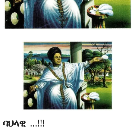
ባህላዊ
…!!!