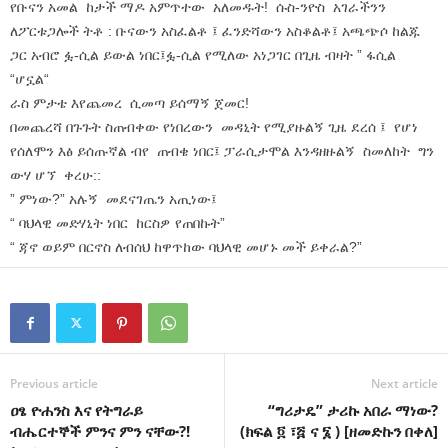
የቡናን አመል ከታች ማዶ አምጥተው አለመዱት! ሱስ-ንዮስ አገራችንን
ለፖርቱጋሎች ትቶ : ቡናውን አስፈልቶ ፤ ፈንድሻውን አስቆልቶ፤ አጫጭሶ ከልጁ
ጋር አብሮ ፏ-ሲል ይውል ነበር፤ፏ-ሲል የሚለው አነጋገር በጊዜ ብዛት ” ፋሲል
“ሆኗል“
ራስ ምታቴ እየጨመረ ሲመጣ ይሰማኝ ጀመር!
በመጨረሻ በጉጉት ስጠብቀው የነበረውን መዳኒት የሚያዙልኝ ጊዜ ደረሰ ፤ የሆነ
የሰለሞን እፅ ይሰጡኛል ብየ ጠብቄ ነበር፤ ፓራሲታሞል እንዳዘዙልኝ ስመለከት ግን
ውሃ ሆኘ ቀረሁ::
” ምነው?” አሉኝ መደናገጤን አጢነው፤
“ ባህላዊ መድሃኒት ነበር ከርስዎ የጠበኩት”
“ ጃኖ ወይም በርኖስ ለብሰህ ከዋጥከው ባህላዊ መሆኑ መች ይቀራል?”
Previous article
Next article
ዐፄ ዮሐንስ እና የትግራይ
“ግሪታዴ” ታሪኩ አበራ ማነው?
ብሔርተኞች ምንና ምን ናቸው?!
(ክፍል ፬ ፣፭ ና ፮ ) [ዘመድኩን በቀለ]