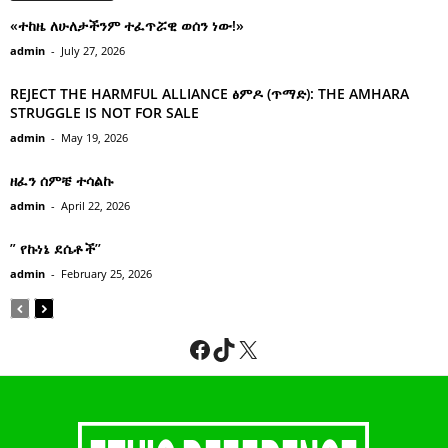
«ተከዜ ለሁለታችንም ተፈጥሯዊ ወሰን ነው!»
admin
-
July 27, 2026
REJECT THE HARMFUL ALLIANCE ፅምዶ (ጥማድ): THE AMHARA
STRUGGLE IS NOT FOR SALE
admin
-
May 19, 2026
ዘፈን ሰምቼ ተሳልኩ
admin
-
April 22, 2026
” የኩነኔ ደሴቶች’’
admin
-
February 25, 2026
Facebook
TikTok
X