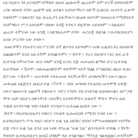
የፈጣሪዬን ገላ አናሳይም በማለት ፀሐይ ጨለመች ጨረቃም ደም ሆነች ከዋክብትም
ረገፉ ለሶስት ሰዓት ጨለማ ነበር እያልን እያስተማርን ሰዎች ሲቆርቡ መታየት ፈጽሞ
የለበትም ። በቁርባን ጊዜ ቆራቢያን አፋቸውን በነጠላ ወይንም በመሀረብ የሚሸፍኑት
የአምላኬን ሥጋ አላሳይም ብለው እንጂ ጉንፋን ይዟቸው አይደለም ። ከፀሐይና
ጨረቃ ተምረው ነው እንጂ ። በእግዚኦታም ሰዓት መጋረጃ ይዘጋል ። ቤተክርስቲያን
አንድ ሥርዓት ነው ያላት።
አባቶቻችን የሰሩትን በጎ ሥርዓት እኛ ልንጥስ አይገባም። ነብዩ ኤልያስ እኔ ከአባቶቼ
አልበልጥም እንደ አለ እኛም አንበልጥምና ። 4ተኛ ፦ ኮረና ከአሳየን ነገር ወደ ፊት
ቢቀጥል የምመኘው ውኃ የለም እንጂ ቢኖር እጅ መታጠብ ልማድ ሆኖ ቢቀጥል
እመኛለው ። 5ተኛ፦ አለመጨባበጥም ቀድሞም የእኛ ባህል ሥላልነበር በዚሁ ቢጸና
ሸጋ ነው ። 6ተኛ ፦ መረዳዳት የቀደመው የእኛነታችን መገለጫችን ነውና በዚሁ
መቀጠሉ በእጅጉን ይበረታታል ።7ተኛ ፦ ንስሃ መግባቱ የዮሐንስ መጥምቅ አዋጅ
ነውና ለዘመናት አልሰማ ያልነውን ኮሮና የንስሃ ያለ እንድንል አስብሎናልና ለሥጋዊ
ሞት ብቻ ሳይሆን በዋንኛነት ነፍሳችን እንዳትሞትና ሁለተኛ ሞትን ሞተን ወደ
ጥልቁ እንዳንጣል ንስሃ የእለት እንዲሆን ቢቀጠል በረከት ነው ።
8ተኛ ፦የቤተክርስቲያን ፍቅርና ናፍቆት ሊሰመርበት የሚገባ ጉዳይ ነው ።
ቤተክርስቲያን ሥለ ተዘጋ ሳይሆን ሁል ጊዜ በፍቅር በንስሃ የምንመላለስበት የሰማይ
ደጅ ናትና ሁል ጊዜ እንደ አለ ነብዩ ዳንኤል “ሁል ጊዜ” ልንናፍቃት ይገባል ። 9ነኛ፦
ቅድስት ቤተክርስቲያን ክብሯ በዓለም ላይ ተገልጣልና ማንነቷ ጎልብቷልና ሁላችንም