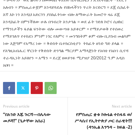
። ሁላችንም ወደ ልባችን በመመለስ ቅድስት ቤተክርስቲያን እንድትከፈት ማድረግ
አለብን ። ምስጢራቶቿም እንዳይጓደሉ የበኩላችንን ጥረት እናድርግ ። ደጇ ሲከፈት
እኛ እኮ ነን እንዲህ አድርገን ያስከፈትነው ብሎ ለማውራት ከመሮጥ ዛሬ ደጇ
እንዲከፈት በምንችለው ሁሉ በኅብረት እንታገል ። ወደ ፊት ገድለ ኮሮና ሲዘከር
የማንነታችን ፋይል ፍንትው ብሎ መውጣቱ አይቀርም ። የማይታወቅ የተሰወረ
የማይገለጥ የተከደነ ምንም ነገር የለምና ። መንግስትም ቆም ብሎ ቢያስብ መልካም
ነው እጅግም የአማረ ነው ። ቅድስት ቤተክርስቲያን ትከፈት ዘንድ ግድ ይላል ።
የእግዚአብሔር ቸርነት የቅድስት ድንግል ማርያም አማላጅነት የአባቴ የአቡነ ሲኖዳ
ተራዳኢነት አይለየን ። አሜን ። ደረጀ ዘወይንዬ ሚያዝያ 20/2012 ዓ.ም አዲስ
አበባ ።
Previous article
Next article
“በአንድ እጁ ጉርሻ—በሌላው
የምስጢር ቋቱ ኮሎኔል ተስፋዬ ወ/
መዶሻ!” (ጌታቸው አበራ)
ሥላሴና የኢትዮጵያ ጦር ሰራዊት!!!
(ዳንኤል እንግዳ – ክፍል -2)