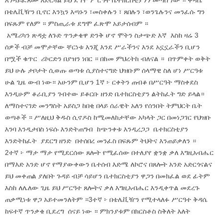
እንዳይፈጸሙ አድርጓል ይህ ደግሞ ሥርዓተ ቤተክርስቲያንን መጣስ ነው ። ቅዳሴ
በቴሌቪዥን ቢኖር እንኳን እጣኑን ፣መስቀሉን ፣ ጸበሉን ፣ወንጌሉንና መንፈሱ ግን
በፍጹም የለም ። ምስጢራቱ ደግሞ ፈጽሞ አይታሰብም ።
አሜሪካን ጽዳቷ ለጉድ ጥንቃቄዋ ድንቅ ሆኖ ሞትን ስታጭድ እኛ እስከ ዛሬ 3
ሰዎች ብቻ መሞታቸው ቸርነቱ እንጂ እንደ ሥራችንና እንደ አኗኗራችን ቢሆን
በሟች ቁጥር ሪኮርድን በያዝን ነበር ። በከመ ምህረትከ ብለናል ። በጥምቀት ወቅት
ይህ ሁሉ ታቦታት ሲወጡ ወጣቱ ሲያስተናግድ ህዝቡም ሰላማዊ ስለ ሆነ ሥርዓቱ
ሁል ጊዜ ውብ ነው። አሁንም ቢሆን 1ኛ ፦ ርቀትን ጠብቆ በሥርዓት ማስቀደስ
እንዲሁም ቆራቢያን ገብተው ይቆርቡ ዘንድ ቤተክርስቲያን ልትከፈት ግድ ይላል።
ለማስተናገድ መንግስት አይስጋ ከበቂ በላይ ሰራዊት አለን የሰንበት ትምህርት ቤት
ወጣቶች ። ሥለዚህ ቅዱስ ሲኖዶስ ከሚመለከታቸው አካላት ጋር በመነጋገር የህዝቡ
እንባ እንዲታበስ ነፍሱ እንድትጠግብ ከጭንቀቱ እንዲረጋጋ ቤተክርስቲያን
እንድትከፈት ያደርግ ዘንድ በተሰበረ መንፈስ በፍጹም ትህትና እንጠይቃለን ።
2ተኛ ፦ ማታ ማታ የሚደርሰው ጸሎት የሚፈሰው በተለያየ ቋንቋ ቃለ እግዚአብሔር
በማእድ አንድ ሆኖ የማያውቀውን ቤተሰብ እድሜ ለኮሮና በጸሎት አንድ አድርጎናልና
ይህ መቀጠል ያለበት ጉዳይ ብቻ ሳይሆን ቤተክርስቲያን ዋጋን በመክፈል ወደ ፊትም
እስከ ለሌለው ጊዜ ይህ ሥርዓተ ጸሎትና ቃለ እግዚአብሔር እንዲቀጥል መደረጉ
ጠቃሚነቱ ዋጋ አይተመንለትም ።3ተኛ ፦ በቴሌቪዥን የሚተላለፉ ሥርዓተ ቅዳሴ
ከፍተኛ ጥንቃቄ ቢደረግ ሰናይ ነው ። ምክንያቱም በክርስቶስ ስቅለት እለት