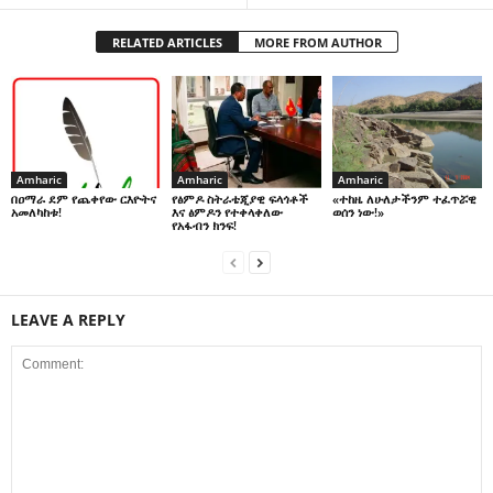
RELATED ARTICLES
MORE FROM AUTHOR
Amharic
Amharic
Amharic
በዐማራ ደም የጨቀየው ርእዮትና
የፅምዶ ስትራቴጂያዊ ፍላጎቶች
«ተከዜ ለሁለታችንም ተፈጥሯዊ
አመለካከቱ!
እና ፅምዶን የተቀላቀለው
ወሰን ነው!»
የአፋብን ክንፍ!
LEAVE A REPLY