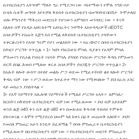
ቤተክርስቲያን አትገባም ማለት ግራ የሚያጋባ ነው ።ከተማውን የሞሉ ንግድ ቦታ
ቡቲክ ሱቆች መግባት እየተቻለ ቅድስት ቤተክርስቲያን በመግባትህ በበሽታ ትሞታለህ
ብሎ ምክንያት ማቅረብ መድኃኒት የሆነውን አምላክን መገዳደር ነው ። ትናት
በእለተ ሰኞ የአዲስ አበባ ከተማ አድባራትና ገዳማት አስተዳዳሪዎች በEOTC
አባቶቻችን የሰጡት እጅግ ደስ የሚል ለቅድስት ቤተክርስቲያን ያላቸውን
ተቆርቋሪነትን የአሳየ ግሩም የሆነ መልእክት ነው ። ዛሬ በኮሮና ሰበብ ቤተክርስቲያን
ስትዘጋ ሥርዓት ተጥሷል ። 1፦ ካህን የክርስቶስ ምሳሌ ዲያቆን የአዳም ምሳሌ
ምእመናን የሲኦል የነበሩት ነፍሳት ምሳሌ ይካሄድ የነበረው ሥርዓተ ቅዳሴ የምእመን
ድርሻ ይበል ሕዝብ የሚለው ቀርቶ አባቶቻችን ያዘጋጁት ሥርዓት ተጥሷል። 2፦
ከአሉት ጸሎት ውስጥ በተለየ መልኩ ሥጋ ወደሙ የሚፈተትበት ልዩ ጸሎት ሥርዓተ
ቅዳሴ ብቻ ነው ። ሥጋ ወደሙ ከተፈተተ ማን ነው የሚቀበለው ? ይህ በራሱ አገር
ላይ መከራን ያስከትላል ።
3፦ የእኛ ሃይማኖት ከሌሎቹ ሃይማኖቶች የሚለይ ሥርዓት አላት። ለምሳሌ፦
ክርስትና በቅድስት ቤተክርስቲያን ብቻ ነው የሚፈጸመው ። ይህ ብቻ አይደለም
ወንድ ልጅ በ40 ቀን ሴት ልጅ በ80 ቀን በመጽሐፍ ቅዱሳዊ ትእዛዝ ጥምቀት
ይከናወናል ። ለሞት የሚያደርስ ህመም ካለ ከቀኑ በፊት መጠመቅ አለበት። ይህን
የመሰለ ምስጢር አሁን እንዴት ይፈጸማል ? ሰባቱ ምስጢራተ ቤተክርስቲያን
የሚፈጸሙት በቤተክርስቲያን ብቻ ነው ። የቤተክርስቲያን መዘጋት ምስጢራት