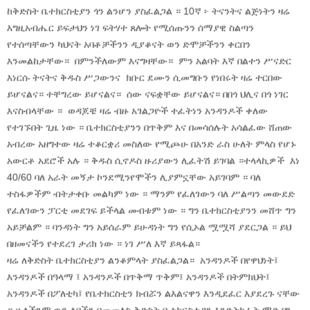
ከቅድስት ቤተክርስቲያን ጎን ልንሆን ያስፈልጋል ። 10ኛ ፦ ትናንትና ልጅነትን ዛሬ
እግዚአብሔር ይፍታህን ነገ ፍትሃተ ጸሎት የሚሰጡንን ሰማያዊ ስልጣን
የተሰጣቸውን ካህናት አባቶቻችንን ዲያቆናት ወን ድሞቻችንን ቀርበን
እንመልከታቸው። በምንችለውም እናግዛቸው። ምን አልባት እኛ በልተን ሥናድር
እነርሱ ትናትና ቅዱስ ሥጋውንና ክቡር ደሙን ሲመግቡን የነበሩት ዛሬ ተርበው
ይሆናልና። ተቸግረው ይሆናልና። ሰው ናፍቋቸው ይሆናልና። በበጎ ህሊና በጎ ነገር
እናስብላቸው ። ወዳጆቼ ዛሬ ብዙ አገልጋዮች ተፈትነን አንዳንዶች ቀለው
የተገኙበት ጊዜ ነው ። ቤተክርስቲያንን በጥቅም እና በመሳሰሉት አሳልፈው ሸጠው
አብረው አዘግተው ዛሬ ተቆርቋሪ መስለው የሚጮሁ በአንድ ራስ ሁለት ምላስ የሆኑ
አውርቶ አደሮች አሉ ። ቅዱስ ሲኖዶስ ዙሪያውን ሊፈትሽ ይገባል ።ተላላኪዎች እነ
40/60 ባለ አራት መኝታ ኮንደሚንየሞችን ሊያምኗቸው አይገባም ። ባለ
ተስፋዎችም ብትታቀቡ መልካም ነው ። ማንም የፈለገውን ባለ ሥልጣን መውደድ
የፈለገውን ፓርቲ መደገፍ ይችላል መብቱም ነው ። ግን ቤተክርስቲያንን መሸጥ ግን
አይቻልም ። ባንዳነት ግን አይሰራም ይሁዳነት ግን የሲኦል ሟሟሻ ያደርጋል ። ይህ
በዘመናችን የተደረገ ታሪክ ነው ። ነገ ሥለ እኛ ይጻፋል።
ዛሬ ለቅድስት ቤተክርስቲያን ልንቆምላት ያስፈልጋል። አንዳንዶች በየዋህነት፤
እንዳንዶች በዓላማ ፤ አንዳንዶች በጥቅማ ጥቅም፤ አንዳንዶች በትምክህት፤
አንዳንዶች በፖለቲካ፤ የቤተክርስቲን ክብሯን ልእልናዋን እንዲደፈር እያደረጉ ናቸው