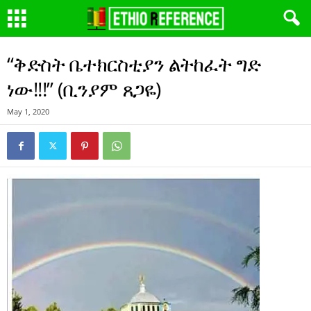
“ቅድስት ቤተክርስቲያን ልትከፈት ግድ
ነው!!!” (ቢንያም ጸጋዬ)
May 1, 2020