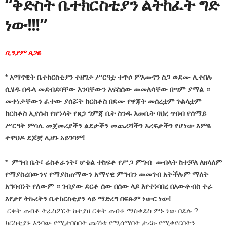
“ቅድስት ቤተክርስቲያን ልትከፈት ግድ
ነው!!!”
ቢንያም ጸጋዬ
* አማናዊት ቤተክርስቲያን ተዘግታ ሥርዓቷ ተጥሶ ምእመናን ስጋ ወደሙ ሊቀበሉ
ሲሄዱ በዱላ መደብደባቸው እንባቸውን አፍስሰው መመለሳቸው በጣም ያማል ።
መቀነታቸውን ፈተው ያሰሯት ክርስቶስ በደሙ የዋጃት መሰረቷም ጉልላቷም
ክርስቶስ ኢየሱስ የሆነላት የጸጋ ግምጃ ቤት ስንዱ እመቤት ባህረ ጥበብ የሰማይ
ሥርዓት ምሳሌ መጀመሪያችን ልደታችን መጨረሻችን እረፍታችን የሆነው እምዬ
ተዋህዶ ደጆቿ ሊዘጉ አይገባም!
* ምግብ ቤት፣ ሬስቶራንት፣ ሆቴል ተከፍቶ የሥጋ ምግብ መብላት ከተቻለ ለዘላለም
የማያስረበውንና የማያስጠማውን አማናዊ ምግብን መመገብ አትችሉም ማለት
አግባብነት የለውም ። ገብያው ደርቶ ሰው በሰው ላይ እየተነባበረ በአውቶብስ ተራ
እየታየ ትኩረትን ቤተክርስቲያን ላይ ማድረግ በፍጹም ነውር ነው!
ርቀት ጠብቆ ትራስፖርት ከተያዘ ርቀት ጠብቆ ማስቀደስ ምኑ ነው በደሉ ?
ክርስቲያኑ እንባው የሚታበስበት ጩኸቱ የሚሰማበት ታሪኩ የሚቀየርበትን