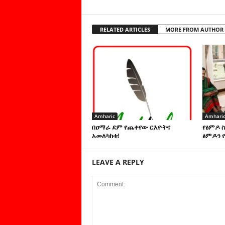
RELATED ARTICLES
MORE FROM AUTHOR
Amharic
Amhari
በዐማራ ደም የጨቀየው ርእዮትና
የፅምዶ 
አመለካከቱ!
ፅምዶን የ
LEAVE A REPLY