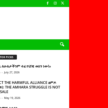
TOR PICKS
ዜ ለሁለታችንም ተፈጥሯዊ ወሰን ነው!»
n
-
July 27, 2026
CT THE HARMFUL ALLIANCE ፅምዶ
): THE AMHARA STRUGGLE IS NOT
SALE
n
-
May 19, 2026
 ሰምቼ ተሳልኩ