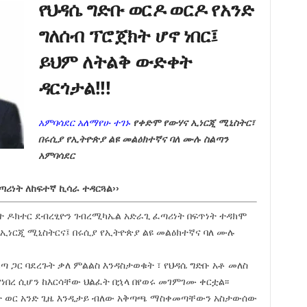
የህዳሴ ግድቡ ወርዶ ወርዶ የአንድ
ግለሰብ ፕሮጀክት ሆኖ ነበር፤
ይህም ለትልቅ ውድቀት
ዳርጎታል!!!
አምባሳደር አለማየሁ
ተገኑ
የቀድሞ የውሃና ኢነርጂ ሚኒስትር፣
በሩሲያ የኢትዮጵያ ልዩ መልዕክተኛና ባለ ሙሉ ስልጣን
አምባሳደር
ፈጣሪነት ለከፍተኛ ኪሳራ ተዳርጓል››
በሩት ዶክተር ደብረፂዮን ገብረሚካኤል አድራጊ ፈጣሪነት በፍጥነት ተዳክሞ
 ኢነርጂ ሚኒስትርና፤ በሩሲያ የኢትዮጵያ ልዩ መልዕክተኛና ባለ ሙሉ
ጣ ጋር ባደረጉት ቃለ ምልልስ እንዳስታወቁት ፣ የህዳሴ ግድቡ አቶ መለስ
የነበረ ሲሆን ከእርሳቸው ህልፈት በኋላ በየወሩ መገምገሙ ቀርቷል፡፡
ሁለት ወር አንድ ጊዜ እንዲታይ ብለው አቅጣጫ ማስቀመጣቸውን አስታውሰው