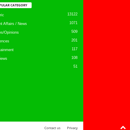
PULAR CATEGORY
13122
ic
1071
nt Affairs / News
509
les/Opinions
201
ences
117
tainment
108
views
51
Contact us
Privacy