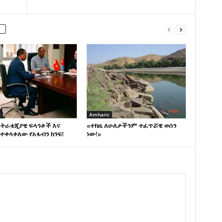
c
Amharic
ስትራቴጂያዊ ፍላጎቶች እና
«ተከዜ ለሁለታችንም ተፈጥሯዊ ወሰን
ተቀላቀለው የአፋብን ክንፍ!
ነው!»