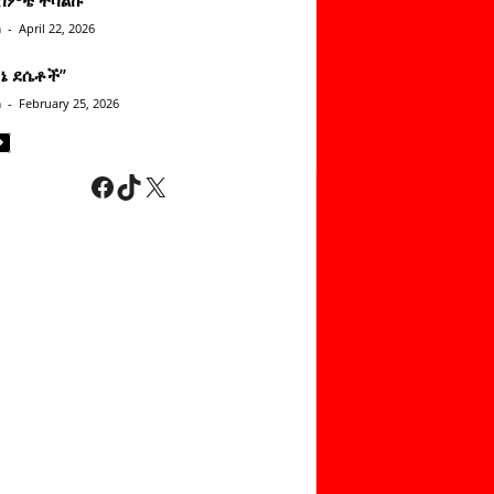
n
-
April 22, 2026
ነኔ ደሴቶች’’
n
-
February 25, 2026
Facebook
TikTok
X