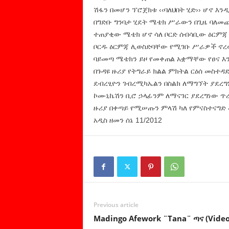
ሽፋን በመሆን ፕሮጀክቱ ‹‹ባለህበት ሂድ›› ሆኖ እን
በግድቡ ግንባታ ሂደት ሜቴክ ሥራውን በጊዜ ባለመ
ተጠያቂው ሜቴክ ሆኖ ሳለ ቦርድ ሰብሳቢው ዕርምጃ
ቦርዱ ዕርምጃ ሊወስድባቸው የሚገቡ ሥራዎች ኖረው
ባይመጣ ሜቴክን ይዞ የመቀጠል አቋማቸው የፀና እን
በጉዳዩ ዙሪያ የትግራይ ክልል ምክትል ርዕሰ መስተዳ
ደብረፂዮን ገብረሚካኤልን በስልክ ለማግኘት ያደረግ
ኮሙኒኬሽን ቢሮ ኃላፊንም ለማናገር ያደረግነው ጥ
ዙሪያ በቀጣይ የሚሠጡን ምላሽ ካለ የምናስተናግድ 
አዲስ ዘመን ሰኔ 11/2012
Previous article
Madingo Afework ¨Tana¨ ጣና (Video