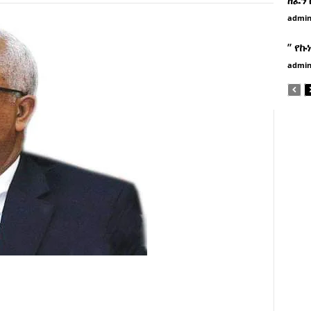
admi
” የኩ
admi