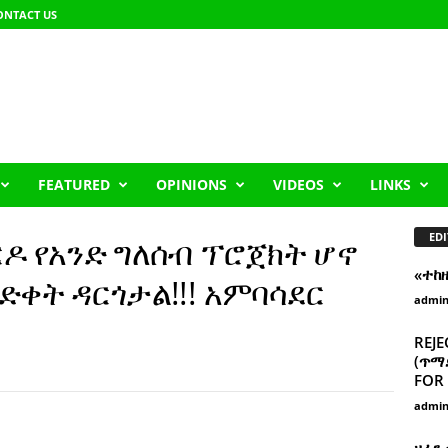
ONTACT US
FEATURED
OPINIONS
VIDEOS
LINKS
EDI
ርዶ የአንድ ግለሰብ ፕሮጀክት ሆኖ
«ተከ
ድቀት ዳርጎታል!!! አምባሳደር
admi
REJE
(ጥማድ
FOR 
admi
ዘፈን