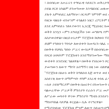
፣ ሰብሳቢው አሠራሩን ተግባራዊ ሳይደርጉ መቅረታ
ኃይል ቦርድ አካልም ይገመግመው እንዳልነበር ጠቁመ
ያሉት አምባሳደር አለማየሁ፣ ቦርዱም ገምግሞ ወደ 
የዘርፉ ባለቤት ብንሆንም ተገልለን ነበር፤ ሪፖርትም 
እንደ አምባሳደሩ ገለጻ የውሃና ኢነርጂ ሚኒስቴር 
ወቅት እንኳን ‹‹ምን አግብቷችሁ ነው መግለጫ የም
አስታውሰዋል፡፡ በዚህ ሁኔታም ፕሮጀክቱ ከህዝብ ፕሮ
ይህም የግድቡን ግንባታ ለውድቀት ከመዳረጉ ባለፈ ‹‹
በወቅቱ የህዳሴ ግድቡ ሥራና ውሳኔዎች በሰብሳቢው ው
የቦርድ አባላትም ፕሮጀክቱን እንደማይገመግሙ ማ
ውድቀት እንደነበር ገልጸዋል። በወቅቱ የነበረውን ቦ
ያመጣውን ለውጥ ማየት አሳማኝና በቂ ነው ብለዋል
“ፕሮጀክቱ በአሁኑ ወቅት ከግለሰብ እጅ ወጥቶ ወደ
አስደናቂ ለውጥ በማምጣት ዳግም አገራዊ ተስፋ ፈጥ
‹‹አቶ ኃይለማርያም በወቅቱ በጠሩትና በገመገሙት ስ
ባልሠራቸው ሥራዎች ምክንያት የራሱን ሥራ መሥራት
ለሥራው መጓተት ዋናው ምክንያት ሜቴክ እንደሆነ
ማስተካከል ሳይቻል ቀርቷል›› ሲሉ ተናግረዋል፡፡
የሚያሳዝነው ፕሮጀክቱ ምንም ለውጥ ሳይመጣ በሜ