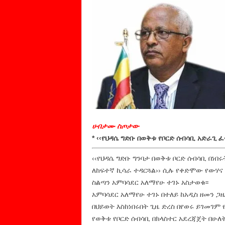
ሀብታሙ ስጦታው
* ‹‹የህዳሴ ግድቡ በወቅቱ የቦርድ ሰብሳቢ አድራጊ 
‹‹የህዳሴ ግድቡ ግንባታ በወቅቱ ቦርድ ሰብሳቢ በነ
ለከፍተኛ ኪሳራ ተዳርጓል›› ሲሉ የቀድሞው የውሃና
ስልጣን አምባሳደር አለማየሁ ተገኑ አስታወቁ፡፡
አምባሳደር አለማየሁ ተገኑ በተለይ ከአዲስ ዘመን ጋዜ
በህይወት እስከነበሩበት ጊዜ ድረስ በየወሩ ይገመገም 
የወቅቱ የቦርድ ሰብሳቢ በክላስተር አደረጃጀት በ