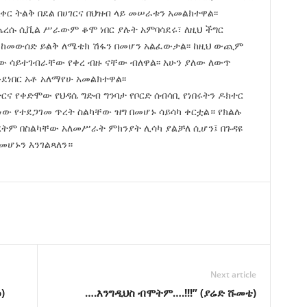
ዲቀር ትልቅ በደል በሀገርና በህዝብ ላይ መሠራቱን አመልክተዋል፡፡
ጨረሱ ሲቪል ሥራውም ቆሞ ነበር ያሉት አምባሳደሩ፣ ለዚህ ችግር
 ከመውሰድ ይልቅ ለሜቴክ ሽፋን በመሆን አልፈውታል፡፡ ከዚህ ውጪም
 ሳይተገብራቸው የቀረ ብዙ ናቸው ብለዋል፡፡ አሁን ያለው ለውጥ
ደነበር አቶ አለማየሁ አመልክተዋል፡፡
ድርና የቀድሞው የህዳሴ ግድብ ግንባታ የቦርድ ሰብሳቢ የነበሩትን ዶክተር
ነው የተደጋገመ ጥረት ስልካቸው ዝግ በመሆኑ ሳይሳካ ቀርቷል። የክልሉ
ረትም በስልካቸው አለመሥራት ምክንያት ሊሳካ ያልቻለ ሲሆን፤ በጉዳዩ
መሆኑን እንገልጻለን።
Next article
)
….እንግዲህስ ብሞትም….!!!” (ያሬድ ሹመቴ)