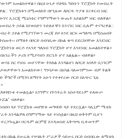
ቸውንም አመልክተዋል። በዚህ ሁኔታ የህዳሴ ግድቡን ፕሮጀክት የመብራት
ዋል:: ፕሮጀክቱን በሚመለከት በየጊዜው ለቦርዱ ጥያቄ እናቀርብ ነበር
ውሃና ኢነርጂ ሚኒስቴር የግምገማውን ውጤት አይልክም ነበር ብለዋል፡፡
ከመብራት ኃይል እየወሰድን ጉድለቶቹን እንናገር ነበር ሲሉም ተናግረዋል::
ከመብራት ኃይል የሚያገኘውን መረጃ ይዞ እንደ ዘርፍ መግለጫ በሚሰጡበት
ትሰጡት›› በማለት በቦርድ ሰብሳቢው በኩል ቁጣ ይደርስባቸው እንደነበር
ጀክትነቱ ወርዶ የአንድ ግለሰብ ፕሮጀክት ሆኖ እንደነበር አመልክተዋል።
በአገራችን ታሪክ የሚያሳዝን ድርጊት ሆኖ አልፏል›› ብለዋል፡፡
ሳኔ ስር የነበሩ መሆናቸው ትክክል እንዳልሆነ ለቦርድ አባላት ቢነገርም
ስታወቃቸውን አመልክተው፤ ግንባታው በአካል ባለመገምገሙ ብቻ ትልቅ
ርድ ችግሮች በሚገባ ለማየት አሁን የተቀየረው ቦርድ በአጭር ጊዜ
።
 ህዝባዊነቱ ተመልሷል፡፡ አገግሞና የኮንትራት አስተዳደሩም ተለውጦ
ሯል” ብለዋል፡፡
ብሰባ ላይ ፕሮጀክቱ መዘግየቱ መግባባት ላይ ተደርሷል፡፡ ሳሊኒም ሜቴክ
 እንዳልቻለ በግምገማው ላይ ተነስቷል፡፡ በዚህ ወቅትም ቢሆን
 ተረጋግጧል፡፡ ቦርዱም ዕርምጃ እንዲወሰድ አቅጣጫ ቢቀመጥም
ቴክ በኩል ይሠራሉ የተባሉት ሥራዎች ሳይሠሩ ቦርድ ሰብሳቢው ለሜቴክ