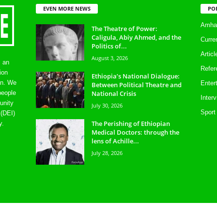
EVEN MORE NEWS
PO
Amhar
The Theatre of Power:
Caligula, Abiy Ahmed, and the
Curre
Politics of...
Artic
August 3, 2026
s an
Refer
ion
Ethiopia’s National Dialogue:
on. We
Enter
Between Political Theatre and
National Crisis
people
Inter
unity
July 30, 2026
Sport
 (DEI)
The Perishing of Ethiopian
y.
Medical Doctors: through the
lens of Achille...
July 28, 2026