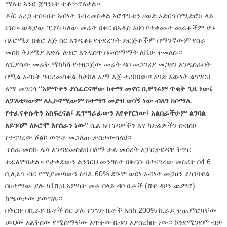
ማለቱ እንደ ጀግንነት ተቆጥሮለታል።
ዶ/ር አረጋ ተሰናበተ አብነት ገብረመስቀል ኦሮሞነቱን ዘወድ አድርጎ በሚድሮክ ላይ
ነገሰ። ወዲያው ፒያሳ ካለው መሬት በቀር በአዲስ አበባ የተቀሙት መሬቶችም ሆኑ
በኦሮሚያ በቄሮ እጅ ስር እንዲቆዩ የተደረጉት ድርጅቶችም በማንኛውም የስራ
መስክ ቅድሚያ እድሉ ለቄሮ እንዲሰጥ በመስማማት ለሼሁ ተመለሱ።
ለፒያሳው መሬት ማካካሻ የተዘጋጀው መሬት ዳቦ መጋገሪያ መጋዘን እንዲሰራበት
በሚል አብነት ገብረመስቀል ከታከለ ኡማ እጅ ተረከበው። አንድ እውነት ልንገርህ
ለማ መገርሳ
“አምጥተን ያሰፈርናቸው ከተማ መኖር ቢቸገሩም ጥቂት ጊዜ ነው፤
ለፓለቲካውም ለኢኮኖሚውም ከተማን መያዝ ወሳኝ ነው ብለን ከሶማሌ
የተፈናቀሉትን አስፍረናል፤ ዴሞግራፊውን እየቀየርነው፤ አልሰራችሁም
ልንባል
አይገባም ለኦሮሞ እየሰራን ነው”
ሲል አባ ገዳዎችን እና ካድሬዎችን ሰብስቦ
የተናገረው ሾልኮ ወጥቶ መጋለጡ ታስታውሳለህ።
የስራ መስኩ ሌላ እንዳይመስልህ በለማ ቃል መሰረት አፓርታይዳዊ ቅጥር
ተፈፅሞበታል። የታቀደውን ልንገርህ መንግስት በቅርቡ በተናገረው መሰረት በ4.6
ቢሊዬን ብር የሚያመጣውን ስንዴ 60% ደጉሞ ወደነ አብነት መጋዘን ያስገባዋል
በከተማው ያሉ ከ1ሺህ አምስት መቶ በላይ ዳቦ ቤቶች (ሸዋ ዳቦን ጨምሮ)
ከጫወታው ይወጣሉ።
በቅርቡ በኪራይ ቤቶች ስር ያሉ የንግድ ቤቶች እስከ 200% ኪራይ ተጨምሮባቸው
ጮህው አልቅሰው የሚሰማቸው አጥተው ቤቱን እያስረከቡ ነው። ኮንደሚንየም ብቻ