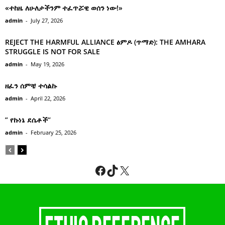
«ተከዜ ለሁለታችንም ተፈጥሯዊ ወሰን ነው!»
admin
-
July 27, 2026
REJECT THE HARMFUL ALLIANCE ፅምዶ (ጥማድ): THE AMHARA
STRUGGLE IS NOT FOR SALE
admin
-
May 19, 2026
ዘፈን ሰምቼ ተሳልኩ
admin
-
April 22, 2026
” የኩነኔ ደሴቶች’’
admin
-
February 25, 2026
Facebook
TikTok
X