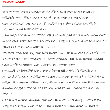
ሀብታሙ አያሌው
መቼም እነዚህ ለጉድ የፈጠራቸው ተረኞች ለህዝብ ያላቸው ንቀት አጃይብ
የሚያሰኝ ነው። ማሊያ ቀያሪው አብነት ገብረ መስቀል በንብ ቲሸርት
ቧልስ እንዳልደነሰ ሁሉ አሁን ደግሞ ተረኞቹ ስፍራቸውን ሲይዙ የኦሮሞነት
ካርታውን መዝዞ አዛዥ ናዛዥ ሆነ።
ታከለ አዲስ አበባ በተመደበ ማግስት የሼህ አላሙዲ ይዞታዎችን በሙሉ ወረሰ፤ በለማ
መገርሳ በኩል ደግሞ ኦሮሚያ ያሉ የሜድሮክ ድርጅቶች በሙሉ በቄሮ እንዲዘረፉ እና
የባለቤትነት ጥያቄ እንዲነሳባቸው ተደረገ።
የሜድሮክ ሥራ አስኪያጅ ዶ/ር አረጋ ከአንድ ዓመት በላይ ለመዓድን ሰራተኞች ብቻ
ያለምንም ስራ 4መቶ ሚሊዮን ብር ደሞዝ እየከፈለ በብዙ ወጪ በመስኩ የሰለጠኑ
ባለሙያዎች እንዳይበተኑ አድርጎ መንግስትን ሲማፀን ቆየ።
በመጨረሻ ግን ከተረኞቹ አጭር ቀጭን ትዕዛዝ ለሼሁ ተላከ “የሜድሮክ ሥራ
አስኪያጅ ዶ/ር አረጋ ከኦሮሚያ መንግግስት ጋር ተግባብቶ መስራት ስላልቻለ ቀይር”
የሚል። ሼሁ ትዕዛዝ ከማክበር ውጪ ምርጫ አልነበረውም ወይ የተረኞቹን ትዕዛዝ
ተቀብሎ ድርጅቱን ማቆየት አለያም ሰባራ ሳንቲም ሳይዝ ንብረቶቹን ትቶ ወክ
ማድረግ …
በተለይ ለማ መገርሳ “ወሎዬው ዶ/ር አረጋ ዘመዱም ይሁን ወዳጁ በኦሮሚያ ያሉ
ድርጅቶቹን የሚመራ ኦሮሞ አጣሁ ካለ ፋብሪካዎቹን ወሎ ወስዶ ይትከላቸው”