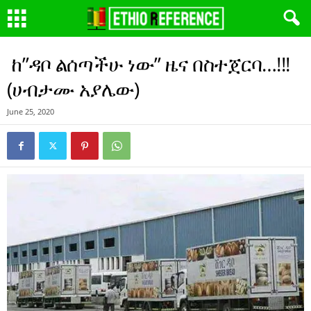
ከ”ዳቦ ልሰጣችሁ ነው” ዜና በስተጀርባ…!!!
(ሀብታሙ አያሌው)
June 25, 2020