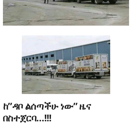
ከ”ዳቦ ልሰጣችሁ ነው” ዜና
በስተጀርባ…!!!