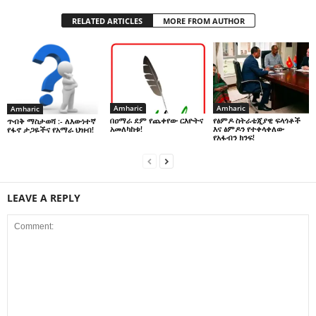
RELATED ARTICLES
MORE FROM AUTHOR
Amharic
Amharic
Amharic
በዐማራ ደም የጨቀየው ርእዮትና
የፅምዶ ስትራቴጂያዊ ፍላጎቶች
ጥብቅ ማስታወሻ :- ለእውነተኛ
አመለካከቱ!
እና ፅምዶን የተቀላቀለው
የፋኖ ታጋዬችና የአማራ ህዝብ!
የአፋብን ክንፍ!
LEAVE A REPLY