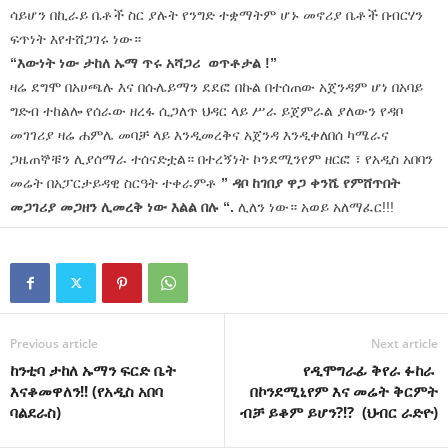
ሳይሆን በኪራይ ቤቶች ስር ያሉት የንግድ ተቋማትም ሆኑ መኖሪያ ቤቶች በብርሃን
ፍጥነት እየተሸጋገሩ ነው።
“እውነት ነው ታከለ ኡማ ጥሩ አሻጋሪ
ወጥቶታል !”
ዛሬ ደግሞ በአሀጫሉ እና በሱሌይማን ደደፎ በኩል በተሰጠው አጀንዳም ሆነ በአባይ
ግድብ ተከልሎ የሰራው ዘረፋ ሲጋለጥ ህዳር ላይ ሥራ ይጀምራል ያለውን የዳቦ
መገገሪያ ዛሬ ሐምሌ መባቻ ላይ እንዲመረቅና አጀንዳ እንዲቀለበሰ ካሜራና
ጋዜጠኞቹን ሊያሰማራ ተሰናድቷል። በተረኝነት ኮንደሚንየም ዘርፎ ፣ የአዲስ አበባን
መሬት በአፓርታይዳዊ ስርዓት ተቀራምቶ
” ዳቦ ከገበያ ዋጋ ቀንሼ የምሸጥበት
መጋገሪያ መጋዘን ሊመረቅ ነው እልል በሉ “.
ሊለን ነው። አወይ አለማፈር!!!
Previous article
Next article
ከንቲባ ታከለ ኡማን ፍርድ ቤት
የዲሞግራፊ ቅየራ ፉከራ
እናቆመዋለን!! (የአዲስ አበባ
በኮንደሚኒየም እና መሬት ቅርምት
ባልደራስ)
ብቻ ይቆም ይሆን?!? (ህብር ራድዮ)