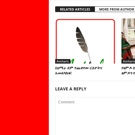
RELATED ARTICLES
MORE FROM AUTHOR
Amharic
Amhari
በዐማራ ደም የጨቀየው ርእዮትና
የፅምዶ 
አመለካከቱ!
ፅምዶን የ
LEAVE A REPLY