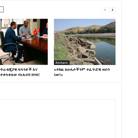
c
Amharic
ስትራቴጂያዊ ፍላጎቶች እና
«ተከዜ ለሁለታችንም ተፈጥሯዊ ወሰን
ተቀላቀለው የአፋብን ክንፍ!
ነው!»