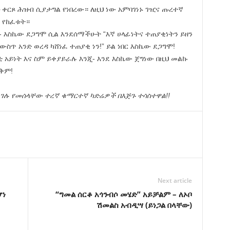
ቀርጾ ሕዝብ ሲያታግል የነበረው። ለዚህ ነው አምባገነኑ ገዢና ጡረተኛ
 የከፈቱት።
ድ- እስኬው ደጋግሞ ሲል እንደሰማችሁት “እኛ ሀላፊነትና ተጠያቂነትን ይዘን
ስጥ አንድ ወረዳ ካሸነፈ ተጠያቂ ነን!” ይል ነበር እስኬው ደጋግሞ!
ይነት እና ስም ይቀያይራሉ እንጂ- እንደ እስኬው ጀግነው በዚህ መልኩ
ቅም!
ላገሉ የመሰላቸው ተረኛ ቁማርተኛ ካድሬዎች በእጅጉ ተሳስተዋል!!
Next article
ሆነ
“ግመል ሰርቆ አጎንብሶ መሄድ” አይቻልም – ለኦቦ
ሽመልስ አብዲሣ (ይነጋል በላቸው)