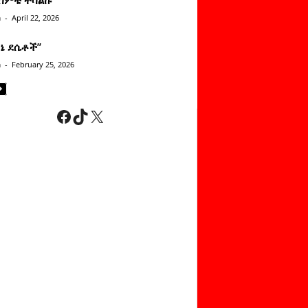
n
-
April 22, 2026
ነኔ ደሴቶች’’
n
-
February 25, 2026
Facebook
TikTok
X