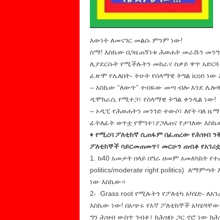
እውነት ለመናገር መልሱ ምንም ነው!
ስማ! እስኬው በጋዜጠኝነቱ ሕወሐት መራሹን መንግሥ
ሊያደርሱት የሚችሉትን መከራና ስቃይ ዋጥ አድርጓ 
ፈጽሞ የሌለበት- ትሁት የሰላማዊ ትግል icon ነው 
– እስኬው “ለውጥ” ተብዬው መጣ ብሎ እንደ ሌ
ዲሞክራሲ የሚተጋ፣ የሰላማዊ ትግል ቀንዲል ነው!
– ኦዲፒ የሕወሐትን መንገድ ተውሶ፣ ለየት ባለ ዜማ
ፊትለፊት ወጥቷ የሞገተ፣ያጋለጠና የታገለው እስኬ
♦ የሚረባ ፖለቲከኛ ሲጠፋም በፈጠረው የሕዝብ ንቅ
ፖለቲከኞች ሳይርመጠመጥ፣ መርሁን ጠብቆ የአገሪቷ
1. ከ40 አመታት በላይ በግራ ዘመም አመለካከት የተ
politics/moderate right politics) ለ
ነው እስኬው።
2- Grass root የሚሉትን የፖለቲካ አካሄድ- 
እስኬው ነው! በአጭሩ የእኛ ፖለቲከኞች አካሄዳቸው 
ግን ሕዝብ ውስጥ ገብቶ፣ ከሕዝቡ ጋር ኖሮ ነው ከ