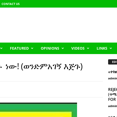
CONTACT US
FEATURED
OPINIONS
VIDEOS
LINKS
EDI
ዙ ነው! (ወንድምአገኝ እጅጉ)
«ተከ
admi
REJE
(ጥማድ
FOR 
admi
ዘፈን