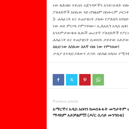
ነው ለሕዝቡ የቀረቡ አጀንዳዎችን አንድ፣ሁለት ብሎ 
ፖለቲከኞች እስኬው ላይ በግልፅም በስውርም ጦርነት
3- ሐላፊነት እና ተጠያቂነት ያለው የፖለቲካ አካሄ
ነው ወደ ምርጫ የምንገባው፣ ኢሕአዴግ አዲስ አበባ ው
እንደምታውቁቱ ሌሎች ጡረተኛ ፖለቲከኞች የፖርቲ አ
ሐላፊነት እና ተጠያቂነት ሲወስዱ ታይተው አይታወ
ለዚህ ነው እስኬው ለእኛ ብዙ ነው የምንለው!
ታዲያ እንዲህ ያለውን ታጋይ- በአካል ስላሰሩ የሚገ
Previous article
አማርኛና አዲስ አበባን ከመስፋፋት መግታትም 
ማዳከም አይቻልም!!! (ዶ/ር ሲሳይ መንግስቴ)