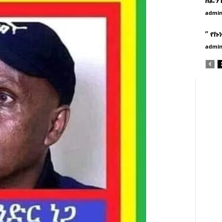
admi
” የኩ
admi