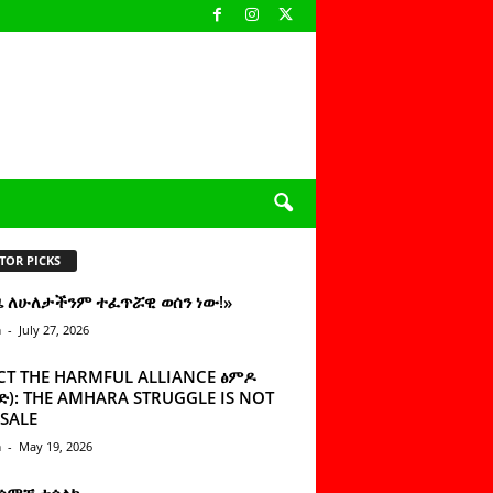
TOR PICKS
ዜ ለሁለታችንም ተፈጥሯዊ ወሰን ነው!»
n
-
July 27, 2026
CT THE HARMFUL ALLIANCE ፅምዶ
): THE AMHARA STRUGGLE IS NOT
SALE
n
-
May 19, 2026
 ሰምቼ ተሳልኩ