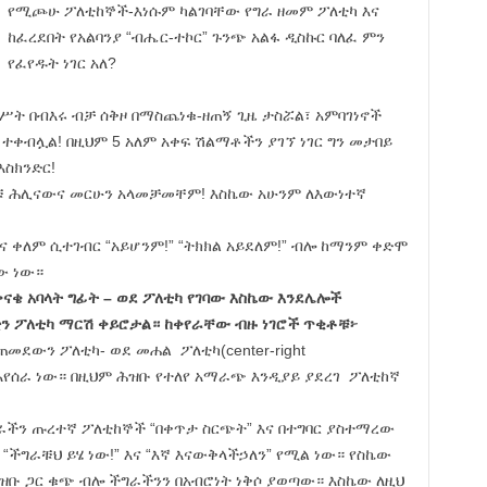
የሚጮሁ ፖለቲከኞች-እነሱም ካልገባቸው የግራ ዘመም ፖለቲካ እና
ከፈረደበት የአልባንያ “ብሔር-ተኮር” ጉንጭ አልፋ ዲስኩር ባለፈ ምን
የፈየዱት ነገር አለ?
ት በብእሩ ብቻ ሰቅዞ በማስጨነቁ-ዘጠኝ ጊዜ ታስሯል፣ አምባገነኖች
ተቀብሏል! በዚህም 5 አለም አቀፍ ሽልማቶችን ያገኘ ነገር ግን መታበይ
እስክንድር!
ሎቹ ሕሊናውና መርሁን አላመቻመቸም! እስኬው አሁንም ለእውነተኛ
ና ቀለም ሲተገብር “አይሆንም!” “ትክክል አይደለም!” ብሎ ከማንም ቀድሞ
ው ነው።
ናቄ አባላት ግፊት – ወደ ፖለቲካ የገባው እስኬው እንደሌሎች
ን ፖለቲካ ማርሽ ቀይሮታል። ከቀየራቸው ብዙ ነገሮች ጥቂቶቹ፦
ጠመደውን ፖለቲካ- ወደ መሐል ፖለቲካ(center-right
ማምጣት እየሰራ ነው። በዚህም ሕዝቡ የተለየ አማራጭ እንዲያይ ያደረገ ፖለቲከኛ
ለአገራችን ጡረተኛ ፖለቲከኞች “በቀጥታ ስርጭት” እና በተግባር ያስተማረው
“ችግራቹህ ይሄ ነው!” እና “እኛ እናውቅላችኃለን” የሚል ነው። የስኬው
ሕዝቡ ጋር ቁጭ ብሎ ችግራችንን በአብሮነት ነቅሶ ያወጣው። እስኬው ለዚህ