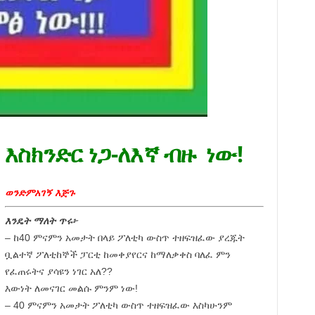
እስክንድር ነጋ-ለእኛ ብዙ ነው!
ወንድምአገኝ እጅጉ
እንዴት ማለት ጥሩ፦
– ከ40 ምናምን አመታት በላይ ፖለቲካ ውስጥ ተዘፍዝፈው ያረጁት
ቧልተኛ ፖለቲከኞች ፓርቲ ከመቀያየርና ከማለቃቀስ ባለፈ ምን
የፈጠሩትና ያሳዩን ነገር አለ??
እውነት ለመናገር መልሱ ምንም ነው!
– 40 ምናምን አመታት ፖለቲካ ውስጥ ተዘፍዝፈው እስካሁንም