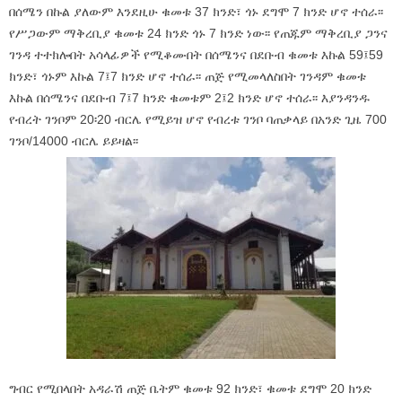
በሰሜን በኩል ያለውም እንደዚሁ ቁመቱ 37 ክንድ፣ ጎኑ ደግሞ 7 ክንድ ሆኖ ተሰራ፡፡
የሥጋውም ማቅረቢያ ቁመቱ 24 ክንድ ጎኑ 7 ክንድ ነው፡፡ የጠጁም ማቅረቢያ ጋንና
ገንዳ ተተክሎበት አሳላፊዎች የሚቆሙበት በሰሜንና በደቡብ ቁመቱ እኩል 59፤59
ክንድ፣ ጎኑም እኩል 7፤7 ክንድ ሆኖ ተሰራ፡፡ ጠጅ የሚመላለስበት ገንዳም ቁመቱ
እኩል በሰሜንና በደቡብ 7፤7 ክንድ ቁመቱም 2፤2 ክንድ ሆኖ ተሰራ፡፡ እያንዳንዱ
የብረት ገንቦም 20፡20 ብርሌ የሚይዝ ሆኖ የብረቱ ገንቦ ባጠቃላይ በአንድ ጊዜ 700
ገንቦ/14000 ብርሌ ይይዛል፡፡
ግብር የሚበላበት አዳራሽ ጠጅ ቤትም ቁመቱ 92 ክንድ፣ ቁመቱ ደግሞ 20 ክንድ