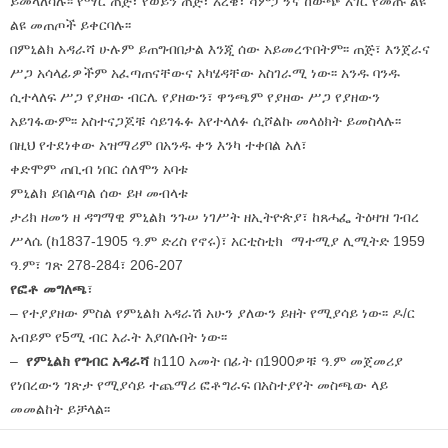
ይመላለሳሉ፡፡ የማር ጠጅ፣ የወይን ጠጅ፣ አረቄ፣ ሻምፓኝና ከውጭ አገር የመጡ ልዩ
ልዩ መጠጦች ይቀርባሉ፡፡
በምኒልክ አዳራሻ ሁሉም ይጠግብበታል እንጂ ሰው አይመረጥበትም፡፡ ጠጅ፣ እንጀራና
ሥጋ አሳላፊዎችም አፈጣጠናቸውና አካሄዳቸው አስገራሚ ነው፡፡ አንዱ ባንዱ
ሲተላለፍ ሥጋ የያዘው ብርሌ የያዘውን፣ ዋንጫም የያዘው ሥጋ የያዘውን
አይገፋውም፡፡ አስተናጋጆቹ ሳይገፋፉ እየተላለፉ ሲሾልኩ መላዕክት ይመስላሉ፡፡
በዚህ የተደነቀው አዝማሪም በአንዱ ቀን እንካ ተቀበል አለ፣
ቀድሞም ጠቢብ ነበር ሰለሞን አባቱ
ምኒልክ ይበልጣል ሰው ይዞ መብላቱ
ታሪክ ዘመን ዘ ዳግማዊ ምኒልክ ንጉሠ ነገሥት ዘኢትዮጵያ፣ ከጸሓፌ ትዕዛዝ ገብረ
ሥላሴ (ከ1837-1905 ዓ.ም ድረስ የኖሩ)፣ አርቲስቲክ ማተሚያ ሊሚትድ 1959
ዓ.ም፣ ገጽ 278-284፣ 206-207
የፎቶ መግለጫ
፣
– የተያያዘው ምስል የምኒልክ አዳራሽ አሁን ያለውን ይዘት የሚያሳይ ነው፡፡ ዶ/ር
አብይም የ5ሚ ብር እራት እያበሉበት ነው፡፡
–
የምኒልክ የግብር አዳራሻ
ከ110 አመት በፊት በ1900ዎቹ ዓ.ም መጀመሪያ
የነበረውን ገጽታ የሚያሳይ ተጨማሪ ፎቶግራፍ በአስተያየት መስጫው ላይ
መመልከት ይቻላል፡፡