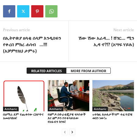
Previous article
Next article
በኢትዮጵያ ዘላቂ ሰላም እንዲሰፍን
ሽው ሽው አራዳ… ! ሸገር… ሚን
የቀረበ ምክረ ሐሳብ …!!!
ኢዳ ኖ?!? (አሣፍ ሃይሉ)
(አቻምየለህ ታምሩ)
RELATED ARTICLES
MORE FROM AUTHOR
Amharic
Amharic
Amharic
በዐማራ ደም የጨቀየው ርእዮትና
የፅምዶ ስትራቴጂያዊ ፍላጎቶች
«ተከዜ ለሁለታችንም ተፈጥሯዊ
አመለካከቱ!
እና ፅምዶን የተቀላቀለው
ወሰን ነው!»
የአፋብን ክንፍ!