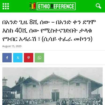
በአንድ ጊዜ 8ሺ ሰው – በአንድ ቀን ደግሞ
እስከ 40ሺ ሰው የሚስተናገድበት ታላቁ
የግብር አዳራሽ ፣ (ሲሳይ ተፈራ መኮንን)
August 15, 2020