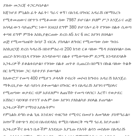
ያለው መጋረጃ ተጋርዶበታል፡፡
ከጃንሆይ ምኒልክ ፊት ለፊት፣ ግራና ቀኝ፣ በአንዴ በግብር አዳራሹ በየማእረጉ
የሚቀመጠውና በየጥጉ የሚቆመው ሰው 7987 ይሆናል፡፡ ይህም ሥጋ እንጀራና ጠጅ
አሳላፊውን ሳይጨምር ነው፡፡ እነዚህ ደግሞ 380 ይሆናሉ፡፡ ፊት የገባው በልቶ ሲወጣ
ቀጣዩ ደግሞ ምሽቱ እስኪያቋርጠው ድረስ ለ5 እና 6 ዙር እየገባ ይበላል፡፡
ጠጅ የሚመጣጠበት ኩባያ 3 ብርሌ ያክላል፡፡ ለግብር የሚመጣው ሰው ግብሩ
እስኪዘጋጅ ድረስ ካዳራሹ በስተምዕራብ 200 ክንድ ርቆ ባለው ሜዳ ይሰበሰባል፡፡ ሰዉ
ጨርሶ ከገባ በኋላ የገባው እንዳይወጣ፣ በልቶ የሚወጣውም ድጋሚ እንዳይደባለቅ
አጋፋሪዎች ይቆልፉበታል፡፡ የገባው በልቶ ጠጥቶ ሲጨርስ በሰሜን በኩል ባለው ትልቅ
በር ከሚገባው ጋር ሳይተያይ ይወጣል፡፡
ከአውሮፓ የመጣ 400 የሚሆን ታላላቅ የብረት መሶብ ከግብሩ አዳራሽ ከእንጀራ
ማቅረቢያው ላይ ሳይነሳ ይቀመጣል፡፡ በግብር ቀን በአዳራሹ እየገባ የሚበላና
የሚጠጣው ወታደር ብቻ አይደለም፡፡ ለጩኸት የመጣ ባላገር፣ እረኛ፣ የወታደር
አሽከር፣ ባደባባይ የተገኘ ሁሉም ሰው እየገባ ያለከልካይ ይበላል ይጠጣል፡፡
አጋፋሪዎችም የማነህ አይሉትም፡፡
የምኒልክ ድግስ ሁል ጊዜ እንደጸና ተዘርግቶ የሚኖር በመሆኑ ለመግለጽ ያስቸግራል፡፡
አዛዦች በቀጭን ድርብ በአብደላከኒ ቀሚስ ባለወርቅ ጫማ ጎራዴ እየታጠቁ፣
አጋፋሪዎችና ዙፋን ቤቶችም እንደዚሁ እያጌጡ የእሳት ልሳን መስለው በአዳራሹ