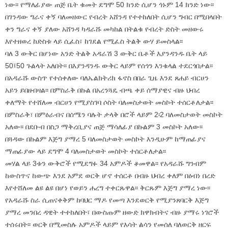
ነው፡፡ የማለፊያው ጠጅ ቤት ቁመት ደግሞ 50 ክንድ ሲሆን ጎኑም 14 ክንድ ነው፡፡
በገንዳው ግራና ቀኝ ባለመዘውር የብረት አሸንዳ የተተከለበት ሲሆን ግብር በሚበላበት
ቀን ግራና ቀኝ ያለው አሸንዳ ካዳራሹ መካከል በትልቁ የብረት ድስት መዘውሩ
እየተዘወረ ከድስቱ ላይ ሲፈስ፣ ከገደል የሚፈስ ትልቅ ውሃ ይመስላል፡፡
ባለ 3 ውቅር በሆነው አንድ ትልቅ አዳራሽ 3 ውቅር ቤቶች እያንዳንዱ ቤት ላይ
50፤50 ጉልላት አለበት፡፡ በእያንዳንዱ ውቅር ላይም የሰጎን እንቁላል ተደርጎበታል፡፡
በአዳራሹ ውስጥ የተሰቀለው ባለኤልክትሪክ ፋኖስ በበራ ጊዜ እንደ ጸሐይ ብርሀን
አይን ይበዘብዛል፡፡ በምስራቅ በኩል በአረንጓዴ ብጫ ቀይ ሰማያዊና ብዙ ህብረ
ቀለማት የተሸለመ ብርሀን የሚያስገባ ሶስት ባለመስታወት መስኮት ተሰርቶለታል፡፡
በምስራቅ፣ በምዕራብና በሰሜን ባሉት ታላቅ በሮች ላይም 2፡2 ባለመስታወት መስኮት
አለው፡፡ በደቡብ በስጋ ማቅረቢያና ጠጅ ማሳለፊያ በኩልም 3 መስኮት አለው፡፡
በጓዳው በኩልም እጅግ ያማረ 5 ባለመስታወት መስኮት እንዲሁም ከማጠፊያና
ማጠፊያው ላይ ደግሞ 4 ባለመስታወት መስኮት ተሰርቶለታል፡፡
መሃል ላይ 3ቱን ውቅሮች የሚደግፉ 34 አምዶች ቆመዋል፡፡ የአዳራሹ ግንብም
ከውስጥና ከውጭ እንደ አምደ ወርቅ ሆኖ ተሰርቶ በብዙ ህብረ ቀለም በዕብነ በረድ
እየተሸለመ ልዩ ልዩ በሆነ የወይን ሐረግ ተቀርጹዋል፡፡ ቅርጹም እጅግ ያማረ ነው፡፡
የአዳራሹ ስራ ሲጠናቀቅም ከባህር ማዶ የመጣ እንደወርቅ የሚያንጸባርቅ እጅግ
ያማረ መንበረ ዳዊት ተተከለበት፣ በውስጡም ዘውድ ክዋክብትና ብዙ ያማሩ ነገሮች
ተሰሩበት፡፡ ወርቅ በሚመስሉ አምዶች ላይም የእሳት ልሳን የመሰለ ባለወርቅ ዘርፍ