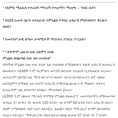
*
የእምዬ ሚኒሊክ የተራበን ማጉረሻ የተጠማን ማጠጫ – ግብር ቤት፤
* ከ120 አመት በፊት የተሰራው የምኒልክ የግብር አዳራሽ ምህንድስና፣ ቅርጽና
ይዘት፣
* የመንግሥታዊ ድግሡ ታዳሚዎች ማንነትና የግብሩ ሥርአት፣
* “ቀድሞም ጠቢብ ነበር ሰለሞን አባቱ
ምኒልክ ይበልጣል ሰው ይዞ መብላቱ”
ዳግማዊ ምኒልክ ሰዉ ሁሉ አንድ ጊዜ ተሰብስቦ የሚበላበትን ትልቅ አዳራሽ ለመስራት
በመወሰን፣ በ1889 ዓ.ም ክረምቱን መናገሻ ወርደው እንጨት ሲያስጠርቡ ከረሙ፡፡
ወታደሩም በድግስ ጊዜ ሜዳ ላይ ሆነን ጸሀይና ዝናብ እንዳይመታን ለኛ ብለው
አይደለምን በማለት ደስ ተሰኘ፡፡ ላዳራሹ የሚያስፈልገውን 4 ማዕዘን፣ ሳንቃና
እንጨትም ላሊ እየወጣና እየዘፈነ ማመላለስ ጀመረ፡፡
በ1890 ዓ.ም በዘመነ ማርቆስ ዳግማዊ ምኒልክ ከአውሮፓ መሀንዲሶችን በማስመጣት
ውስጡ 1፣ ውቅሩ 3፣ ቁመቱ 120 ክንድ፣ ጎኑ ደግሞ 60 ክንድ የሆነ አዳራሽ አሰሩ፡፡
ይህም የሚበላበት ብቻ ነው፡፡ ለእንጀራ ለጠጅና ለስጋ ማቅረቢያ ደግሞ ለየብቻው
ተሰራ፡፡ የእንጀራ ማቅረቢያው በስተደቡብ በኩል ቁመቱ 37 ክንድ ጎኑ 7 ክንድ፣