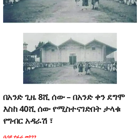
በአንድ ጊዜ 8ሺ ሰው – በአንድ ቀን ደግሞ
እስከ 40ሺ ሰው የሚስተናገድበት ታላቁ
የግብር አዳራሽ ፣
ሲሳይ ተፈራ መኮንን