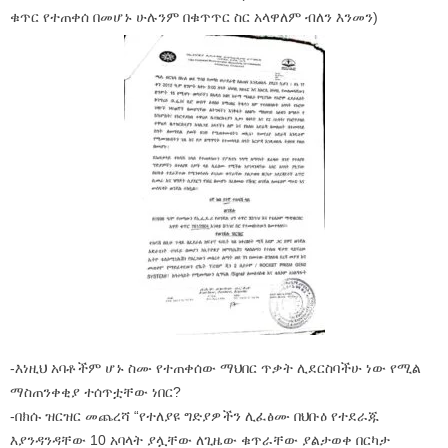
ቁጥር የተጠቀሰ በመሆኑ ሁሉንም በቁጥጥር ስር አላዋለም ብለን እንመን)
-እነዚህ አባቶችም ሆኑ ስሙ የተጠቀሰው ማህበር ጥቃት ሊደርስባችሁ ነው የሚል
ማስጠንቀቂያ ተሰጥቷቸው ነበር?
-በክሱ ዝርዝር መጨረሻ “የተለያዩ ግድያዎችን ሊፈፅሙ በህቡዕ የተደራጁ
እያንዳንዳቸው 10 አባላት ያሏቸው ለጊዜው ቁጥራቸው ያልታወቀ በርካታ